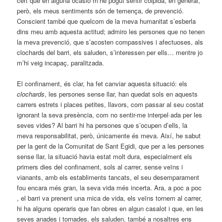
cert que en alguna ocasió m’he pogut sentir colpida, en general,
però, els meus sentiments són de temença, de prevenció.
Conscient també que quelcom de la meva humanitat s’esberla
dins meu amb aquesta actitud; admiro les persones que no tenen
la meva prevenció, que s’acosten compassives i afectuoses, als
clochards del barri, els saluden, s’interessen per ells… mentre jo
m’hi veig incapaç, paralitzada.
El confinament, és clar, ha fet canviar aquesta situació: els
clochards
, les persones sense llar, han quedat sols en aquests
carrers estrets i places petites, llavors, com passar al seu costat
ignorant la seva presència, com no sentir-me interpel·ada per les
seves vides? Al barri hi ha persones que s’ocupen d’ells, la
meva responsabilitat, però, únicamente és meva. Així, he sabut
per la gent de la Comunitat de Sant Egidi, que per a les persones
sense llar, la situació havia estat molt dura, especialment els
primers dies del confinament, sols al carrer, sense veïns i
vianants, amb els establiments tancats, el seu desemparament
fou encara més gran, la seva vida més incerta. Ara, a poc a poc
, el barri va prenent una mica de vida, els veïns tornem al carrer,
hi ha alguns operaris que fan obres en algun casalot i que, en les
seves anades i tornades, els saluden, també a nosaltres ens