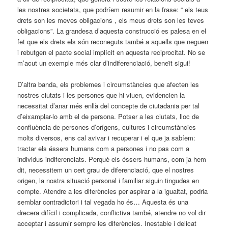
les nostres societats, que podríem resumir en la frase: “ els teus
drets son les meves obligacions , els meus drets son les teves
obligacions”. La grandesa d’aquesta construcció es palesa en el
fet que els drets els són reconeguts també a aquells que neguen
i rebutgen el pacte social implícit en aquesta reciprocitat. No se
m’acut un exemple més clar d’indiferenciació, beneït sigui!
D’altra banda, els problemes i circumstàncies que afecten les
nostres ciutats i les persones que hi viuen, evidencien la
necessitat d’anar més enllà del concepte de ciutadania per tal
d’eixamplar-lo amb el de persona. Potser a les ciutats, lloc de
confluència de persones d’orígens, cultures i circumstàncies
molts diversos, ens cal avivar i recuperar i el que ja sabíem:
tractar els éssers humans com a persones i no pas com a
individus indiferenciats. Perquè els éssers humans, com ja hem
dit, necessitem un cert grau de diferenciació, que el nostres
origen, la nostra situació personal i familiar siguin tingudes en
compte. Atendre a les diferències per aspirar a la igualtat, podria
semblar contradictori i tal vegada ho és… Aquesta és una
drecera difícil i complicada, conflictiva també, atendre no vol dir
acceptar i assumir sempre les diferències. Inestable i delicat