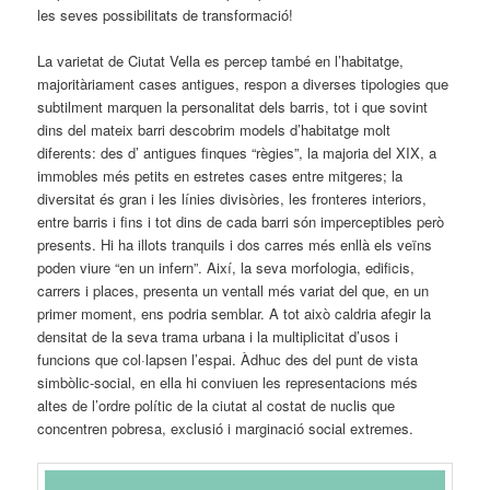
les seves possibilitats de transformació!
La varietat de Ciutat Vella es percep també en l’habitatge,
majoritàriament cases antigues, respon a diverses tipologies que
subtilment marquen la personalitat dels barris, tot i que sovint
dins del mateix barri descobrim models d’habitatge molt
diferents: des d’ antigues finques “règies”, la majoria del XIX, a
immobles més petits en estretes cases entre mitgeres; la
diversitat és gran i les línies divisòries, les fronteres interiors,
entre barris i fins i tot dins de cada barri són imperceptibles però
presents. Hi ha illots tranquils i dos carres més enllà els veïns
poden viure “en un infern”. Així, la seva morfologia, edificis,
carrers i places, presenta un ventall més variat del que, en un
primer moment, ens podria semblar. A tot això caldria afegir la
densitat de la seva trama urbana i la multiplicitat d’usos i
funcions que col·lapsen l’espai. Àdhuc des del punt de vista
simbòlic-social, en ella hi conviuen les representacions més
altes de l’ordre polític de la ciutat al costat de nuclis que
concentren pobresa, exclusió i marginació social extremes.