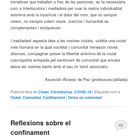
iniciatives que treballen a frec de les persones, es fa necessària
com a interlocutora i mediadora per nuar la nostra individualitat
anònima amb la injustícia i el dolor del mon, que no sempre
veiem, no sempre volem veure. Justícia i humanitat es
complementen i enriqueixen.
I traslladant aquesta idea a les nostres ciutats, voldria una ciutat
més humana en la qual societat i comunitat trenessin noves
aliances, compaginar potser la llibertat anònima de la ciutat
cosmopolita enriquida pel sentiment de comunitat que encara
alena als nostres barris amb el seu ric teixit associatiu.
Asunción Álvarez de Paz (professora jubilada)
Publicat dins de
Ciutat
,
Coronavirus
,
COVID-19
|
Etiquetat com a
Ciutat
,
Comunitat
,
Confinament
|
Deixa un comentari
Reflexions sobre el
43
confinament