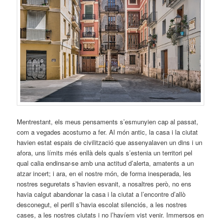
Mentrestant, els meus pensaments s’esmunyien cap al passat,
com a vegades acostumo a fer. Al món antic, la casa i la ciutat
havien estat espais de civilització que assenyalaven un dins i un
afora, uns límits més enllà dels quals s’estenia un territori pel
qual calia endinsar-se amb una actitud d’alerta, amatents a un
atzar incert; i ara, en el nostre món, de forma inesperada, les
nostres seguretats s’havien esvanit, a nosaltres però, no ens
havia calgut abandonar la casa i la ciutat a l’encontre d’allò
desconegut, el perill s’havia escolat silenciós, a les nostres
cases, a les nostres ciutats i no l’havíem vist venir. Immersos en