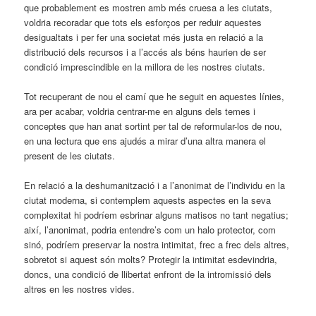
que probablement es mostren amb més cruesa a les ciutats,
voldria recoradar que tots els esforços per reduir aquestes
desigualtats i per fer una societat més justa en relació a la
distribució dels recursos i a l’accés als béns haurien de ser
condició imprescindible en la millora de les nostres ciutats.
Tot recuperant de nou el camí que he seguit en aquestes línies,
ara per acabar, voldria centrar-me en alguns dels temes i
conceptes que han anat sortint per tal de reformular-los de nou,
en una lectura que ens ajudés a mirar d’una altra manera el
present de les ciutats.
En relació a la deshumanització i a l’anonimat de l’individu en la
ciutat moderna, si contemplem aquests aspectes en la seva
complexitat hi podríem esbrinar alguns matisos no tant negatius;
així, l’anonimat, podria entendre’s com un halo protector, com
sinó, podríem preservar la nostra intimitat, frec a frec dels altres,
sobretot si aquest són molts? Protegir la intimitat esdevindria,
doncs, una condició de llibertat enfront de la intromissió dels
altres en les nostres vides.