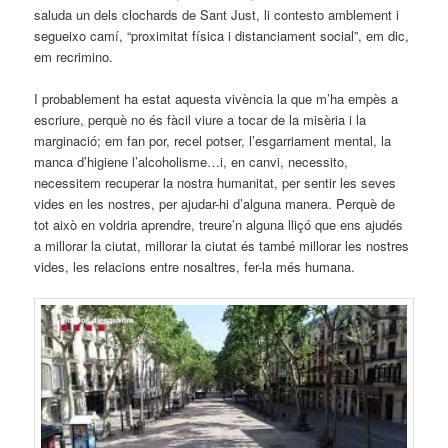
saluda un dels clochards de Sant Just, li contesto amblement i
segueixo camí, “proximitat física i distanciament social”, em dic,
em recrimino.
I probablement ha estat aquesta vivència la que m’ha empès a
escriure, perquè no és fàcil viure a tocar de la misèria i la
marginació; em fan por, recel potser, l’esgarriament mental, la
manca d’higiene l’alcoholisme…i, en canvi, necessito,
necessitem recuperar la nostra humanitat, per sentir les seves
vides en les nostres, per ajudar-hi d’alguna manera. Perquè de
tot això en voldria aprendre, treure’n alguna lliçó que ens ajudés
a millorar la ciutat, millorar la ciutat és també millorar les nostres
vides, les relacions entre nosaltres, fer-la més humana.