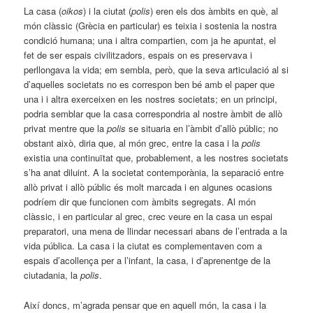
La casa (
oikos
) i la ciutat (
polis
) eren els dos àmbits en què, al
món clàssic (Grècia en particular) es teixia i sostenia la nostra
condició humana; una i altra compartien, com ja he apuntat, el
fet de ser espais civilitzadors, espais on es preservava i
perllongava la vida; em sembla, però, que la seva articulació al si
d’aquelles societats no es correspon ben bé amb el paper que
una i i altra exerceixen en les nostres societats; en un principi,
podria semblar que la casa correspondria al nostre àmbit de allò
privat mentre que la
polis
se situaria en l’àmbit d’allò públic; no
obstant això, diria que, al món grec, entre la casa i la
polis
existia una continuïtat que, probablement, a les nostres societats
s’ha anat diluint. A la societat contemporània, la separació entre
allò privat i allò públic és molt marcada i en algunes ocasions
podríem dir que funcionen com àmbits segregats. Al món
clàssic, i en particular al grec, crec veure en la casa un espai
preparatori, una mena de llindar necessari abans de l’entrada a la
vida pública. La casa i la ciutat es complementaven com a
espais d’acollença per a l’infant, la casa, i d’aprenentge de la
ciutadania, la
polis
.
Així doncs, m’agrada pensar que en aquell món, la casa i la