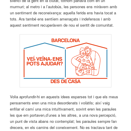
silenci de la gent en la ciutat, tothom parlava com en un
murmuri; al metro i a l’autobús, les persones ens miràvem amb
un sentiment de reconeixença: aquella ferida ens havia tocat a
tots. Ara també ens sentíem amenaçats i indefensos i amb
aquest sentiment recuperàvem de nou el sentit de comunitat.
Volia aprofundir-hi en aquests idees esparses tot i que els meus
pensaments eren una mica desordenats i volàtils; així vaig
enfilar el camí una mica intuïtivament, sovint eren les paraules
les que em portaven,d’unes a les altres, a una nova percepció,
un punt de vista abans no contemplat; les paraules sempre fan
drecera, en els camins del coneixement. No es tractava tant de