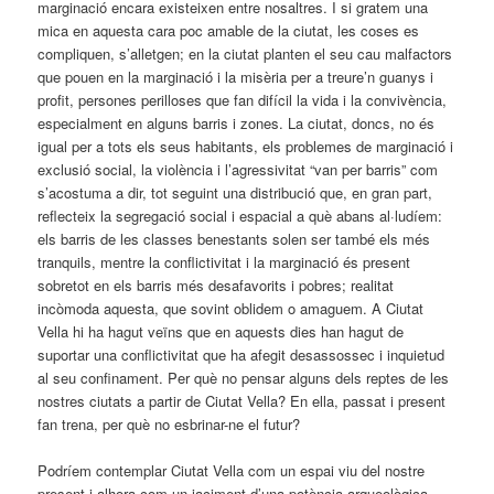
marginació encara existeixen entre nosaltres. I si gratem una
mica en aquesta cara poc amable de la ciutat, les coses es
compliquen, s’alletgen; en la ciutat planten el seu cau malfactors
que pouen en la marginació i la misèria per a treure’n guanys i
profit, persones perilloses que fan difícil la vida i la convivència,
especialment en alguns barris i zones. La ciutat, doncs, no és
igual per a tots els seus habitants, els problemes de marginació i
exclusió social, la violència i l’agressivitat “van per barris” com
s’acostuma a dir, tot seguint una distribució que, en gran part,
reflecteix la segregació social i espacial a què abans al·ludíem:
els barris de les classes benestants solen ser també els més
tranquils, mentre la conflictivitat i la marginació és present
sobretot en els barris més desafavorits i pobres; realitat
incòmoda aquesta, que sovint oblidem o amaguem. A Ciutat
Vella hi ha hagut veïns que en aquests dies han hagut de
suportar una conflictivitat que ha afegit desassossec i inquietud
al seu confinament. Per què no pensar alguns dels reptes de les
nostres ciutats a partir de Ciutat Vella? En ella, passat i present
fan trena, per què no esbrinar-ne el futur?
Podríem contemplar Ciutat Vella com un espai viu del nostre
present i alhora com un jaciment d’una potència arqueològica