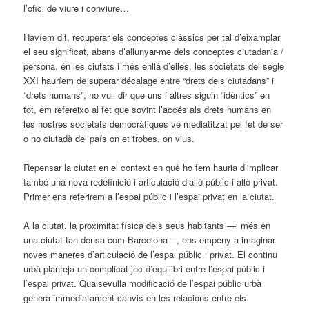
l’ofici de viure i conviure…
Havíem dit, recuperar els conceptes clàssics per tal d’eixamplar
el seu significat, abans d’allunyar-me dels conceptes ciutadania /
persona, én les ciutats i més enllà d’elles, les societats del segle
XXI hauríem de superar décalage entre “drets dels ciutadans” i
“drets humans”, no vull dir que uns i altres siguin “idèntics” en
tot, em refereixo al fet que sovint l’accés als drets humans en
les nostres societats democràtiques ve mediatitzat pel fet de ser
o no ciutadà del país on et trobes, on vius.
Repensar la ciutat en el context en què ho fem hauria d’implicar
també una nova redefinició i articulació d’allò públic i allò privat.
Primer ens referirem a l’espai públic i l’espai privat en la ciutat.
A la ciutat, la proximitat física dels seus habitants —i més en
una ciutat tan densa com Barcelona—, ens empeny a imaginar
noves maneres d’articulació de l’espai públic i privat. El continu
urbà planteja un complicat joc d’equilibri entre l’espai públic i
l’espai privat. Qualsevulla modificació de l’espai públic urbà
genera immediatament canvis en les relacions entre els