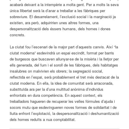
acabarà deixant a la intempèrie a molta gent. Per a molts la seva
única llibertat serà la d’anar a treballar a les fàbriques per
sobreviure. El desarrelament, l’exclusió social i la marginació ja
existien, ara però, adquiririen unes altres formes, una
despersonalització dels éssers humans, dels homes i dones
concrets.
La ciutat fou l’escenari de la major part d’aquests canvis. Així “la
ciutat moderna” esdevindrà un espai escindit, format per barris
de burgesos que buscaven allunyar-se de la misèria i la lletjor per
ells generada, del fum i el soroll de les fàbriques, dels habitatges
insalubres on malvivien els obrers; la segregació social,
reflectida en l’espai, serà probablement el tret més destacat de la
ciutat moderna. En ella, la idea de comunitat serà arraconada,
substituïda ara per la d’una multitud anònima d’individus
enfrontats en dura competència. En aquest context, els
treballadors hagueren de recuperar les velles fórmules d’ajuda i
socors mutu que esdevingueren noves formes de solidaritat i de
lluita enfront l’explotació, la despersonalització i deshumanització
dels homes reduïts a nua comptabilitat.