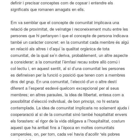
definir i precisar conceptes com de copsar i entendre els
significats que romanen amagats en ells.
Em va semblar que el concepte de comunitat implicava una
relació de proximitat, de veïnatge i reconeixement mutu entre les
persones que hi pertanyen i que el concepte de persona indicava
també un caràcter concret: en la comunitat cada membre és algú
en relació als altres i d’aquí la qualitat orgànica de tota
comunitat, de la qual se’n deriva, probablement, un altre aspecte
a considerar: a la comunitat l’èmfasi recau sobre allò comú i
col·lectiu i, en aquest sentit, al si d’una comunitat les persones
es defineixen per la funció o posició que tenen com a membres
dins del grup. En una comunitat, l’elecció d’un o altre destí
diferent a l’esperat esdevé quelcom excepcional per al seus
membres; en altres paraules, la idea de llibertat, entesa com a
possibilitat d’elecció individual, de bon principi, no hi estaria
contemplada. La idea de comunitat implicaria no solament ajuda i
cooperaració al si de la comunitat sinó també hospitalitat envers
els forasters: el rigor de la vida obligava a l’hospitalitat, costum
aquest que ha arribat fins a l’època en moltes comunitats
camperoles, on, per torn, cada veí havia d’acollir “els pobres