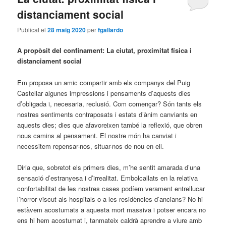
distanciament social
Publicat el
28 maig 2020
per
fgallardo
A propòsit del confinament: La ciutat, proximitat física i
distanciament social
Em proposa un amic compartir amb els companys del Puig
Castellar algunes impressions i pensaments d’aquests dies
d’obligada i, necesaria, reclusió. Com començar? Són tants els
nostres sentiments contraposats i estats d’ànim canviants en
aquests dies; dies que afavoreixen també la reflexió, que obren
nous camins al pensament. El nostre món ha canviat i
necessitem repensar-nos, situar-nos de nou en ell.
Diria que, sobretot els primers dies, m’he sentit amarada d’una
sensació d’estranyesa i d’irrealitat. Embolcallats en la relativa
confortabilitat de les nostres cases podíem verament entrellucar
l’horror viscut als hospitals o a les residències d’ancians? No hi
estàvem acostumats a aquesta mort massiva i potser encara no
ens hi hem acostumat i, tanmateix caldrà aprendre a viure amb