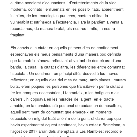
el ritme accelerat d’ocupacions i d’entreteniments de la vida
moderna, confiats i enlluernats en les possibilitats, aparentment
infinites, de les tecnologies punteres, havíem oblidat la
vulnerabilitat intrínseca a l’existència, i ara la pandèmia venia a
recordar-nos, de manera brutal, els nostres límits, la nostra
fragilitat.
Els canvis a la ciutat en aquells primers dies de confinament
esperonaven els meus pensaments d’una manera poc definida
que tanmateix s’anava articulant al voltant de dos eixos: d’una
banda, la casa i la ciutat i d’altra, les diferències entre comunitat
i societat. Un sentiment en principi difús desvetllà les meves
reflexions; en aquells dies del mes de març, amb places i carrers
buits, érem poques les persones que transitàvem per la ciutat a
fer les compres necessàries, i tanmateix, a les botigues o als
carrers , hi copsava en les mirades de la gent, en el tracte
amable, en la consideració personal de cadascun de nosaltres,
aquell sentiment de comunitat que emergeix en moments
especials en mig del traüt anònim de la gent; el darrer cop que
havia experimentat aquest sentiment, havia estat a Barcelona, a
l’agost de 2017 arran dels atemptats a Les Rambles; recordo el