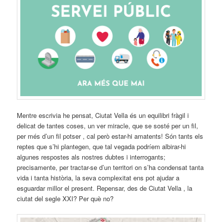
Mentre escrivia he pensat, Ciutat Vella és un equilibri fràgil i
delicat de tantes coses, un ver miracle, que se sosté per un fil,
per més d’un fil potser , cal però estar-hi amatents! Són tants els
reptes que s’hi plantegen, que tal vegada podríem albirar-hi
algunes respostes als nostres dubtes i interrogants;
precisamente, per tractar-se d’un territori on s’ha condensat tanta
vida i tanta història, la seva complexitat ens pot ajudar a
esguardar millor el present. Repensar, des de Ciutat Vella , la
ciutat del segle XXI? Per què no?