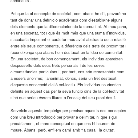
caminants”.
Pel que fa al concepte de societat, com abans he dit, provaré no
tant de donar una definició acadèmica com d’establir-ne alguns
dels elements que la diferenciarien de la comunitat. Al meu parer,
en una societat, tot i que és molt més que una suma d’individus,
s’acabaria imposant el caràcter més aviat abstracte de la relació
entre els seus components, a diferència dels trets de proximitat i
reconeixença que abans hem destacat en la idea de comunitat.
En una societat, de bon començament, els individus apareixen
desposseïts dels seus trets personals i de les seves
circumstàncies particulars i, per tant, ens són representats com
a éssers anònims; l’anonimat, doncs, seria un tret destacat
d’aquesta concepció d’allò col·lectiu. Els individus no vindrien
definits en aquest cas per la seva funció dins de la col·lectivitat
sinó que serien éssers lliures a l’encalç del seu propi destí.
Serveixin aquests tempteigs per precisar aquests dos conceptes
com una breu introducció per provar a delimitar, ni que sigui
precàriament, el marc conceptual en què ens hi haurem de
moure. Abans, però, enfilem camí amb “la casa i la ciutat”.