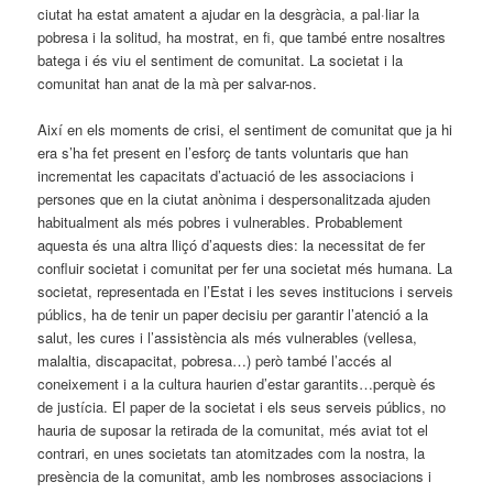
ciutat ha estat amatent a ajudar en la desgràcia, a pal·liar la
pobresa i la solitud, ha mostrat, en fi, que també entre nosaltres
batega i és viu el sentiment de comunitat. La societat i la
comunitat han anat de la mà per salvar-nos.
Així en els moments de crisi, el sentiment de comunitat que ja hi
era s’ha fet present en l’esforç de tants voluntaris que han
incrementat les capacitats d’actuació de les associacions i
persones que en la ciutat anònima i despersonalitzada ajuden
habitualment als més pobres i vulnerables. Probablement
aquesta és una altra lliçó d’aquests dies: la necessitat de fer
confluir societat i comunitat per fer una societat més humana. La
societat, representada en l’Estat i les seves institucions i serveis
públics, ha de tenir un paper decisiu per garantir l’atenció a la
salut, les cures i l’assistència als més vulnerables (vellesa,
malaltia, discapacitat, pobresa…) però també l’accés al
coneixement i a la cultura haurien d’estar garantits…perquè és
de justícia. El paper de la societat i els seus serveis públics, no
hauria de suposar la retirada de la comunitat, més aviat tot el
contrari, en unes societats tan atomitzades com la nostra, la
presència de la comunitat, amb les nombroses associacions i