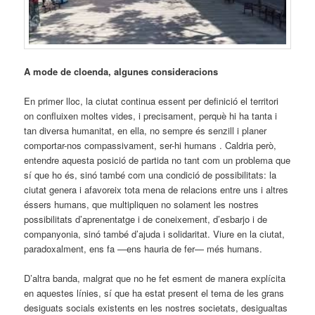
A mode de cloenda, algunes consideracions
En primer lloc, la ciutat continua essent per definició el territori
on confluixen moltes vides, i precisament, perquè hi ha tanta i
tan diversa humanitat, en ella, no sempre és senzill i planer
comportar-nos compassivament, ser-hi humans . Caldria però,
entendre aquesta posició de partida no tant com un problema que
sí que ho és, sinó també com una condició de possibilitats: la
ciutat genera i afavoreix tota mena de relacions entre uns i altres
éssers humans, que multipliquen no solament les nostres
possibilitats d’aprenentatge i de coneixement, d’esbarjo i de
companyonia, sinó també d’ajuda i solidaritat. Viure en la ciutat,
paradoxalment, ens fa —ens hauria de fer— més humans.
D’altra banda, malgrat que no he fet esment de manera explícita
en aquestes línies, sí que ha estat present el tema de les grans
desiguats socials existents en les nostres societats, desigualtas