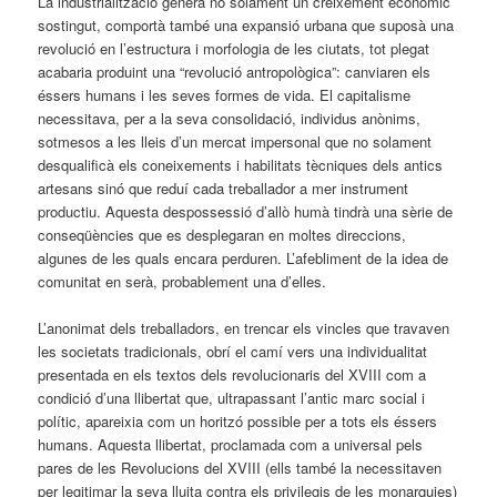
La industrialització generà no solament un creixement econòmic
sostingut, comportà també una expansió urbana que suposà una
revolució en l’estructura i morfologia de les ciutats, tot plegat
acabaria produint una “revolució antropològica”: canviaren els
éssers humans i les seves formes de vida. El capitalisme
necessitava, per a la seva consolidació, individus anònims,
sotmesos a les lleis d’un mercat impersonal que no solament
desqualificà els coneixements i habilitats tècniques dels antics
artesans sinó que reduí cada treballador a mer instrument
productiu. Aquesta despossessió d’allò humà tindrà una sèrie de
conseqüències que es desplegaran en moltes direccions,
algunes de les quals encara perduren. L’afebliment de la idea de
comunitat en serà, probablement una d’elles.
L’anonimat dels treballadors, en trencar els vincles que travaven
les societats tradicionals, obrí el camí vers una individualitat
presentada en els textos dels revolucionaris del XVIII com a
condició d’una llibertat que, ultrapassant l’antic marc social i
polític, apareixia com un horitzó possible per a tots els éssers
humans. Aquesta llibertat, proclamada com a universal pels
pares de les Revolucions del XVIII (ells també la necessitaven
per legitimar la seva lluita contra els privilegis de les monarquies)