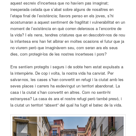
aquest escreix d’incertesa que no havíem pas imaginat;
inesperada celada que s’abat sobre alguns de nosaltres en
l’etapa final de l’existència; llavors penso en els joves, s’hi
acostumaran a aquest sentiment de fragilitat i vulnerabilitat en un
moment de l’existència en què corren delerosos a l’encontre de
la vida? I els nens, tendres criatures que en descobrir-nos de nou
la infantesa ens han fet albirar en moltes ocasions el futur que ja
no viurem però que imaginàvem seu, com seran ara els seus
dies, com protegir-los de les nostres incerteses i pors?
Ens sentíem protegits i segurs i de sobte hem estat expulsats a
la intempèrie. De cop i volta, la nostra vida ha canviat. Per
salvar-nos, les cases s’han convertit en refugi i la ciutat amb les
seves places i carrers ha esdevingut un territori abandonat. La
casa i la ciutat s’han convertit en altres. Com no sentir-hi
estranyesa? La casa és ara el nostre refugi però també presó, i
la ciutat un territori “absent” del qual ha fugit el batec de la vida.