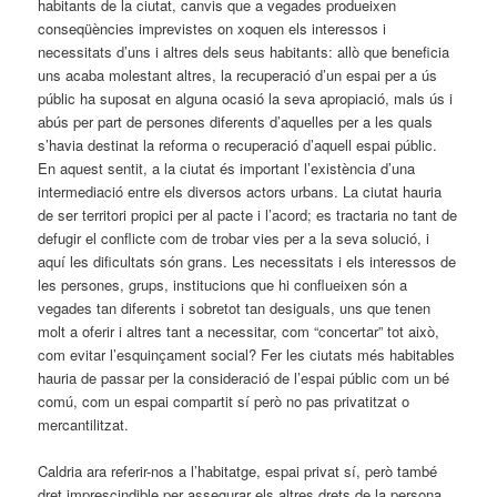
habitants de la ciutat, canvis que a vegades produeixen
conseqüències imprevistes on xoquen els interessos i
necessitats d’uns i altres dels seus habitants: allò que beneficia
uns acaba molestant altres, la recuperació d’un espai per a ús
públic ha suposat en alguna ocasió la seva apropiació, mals ús i
abús per part de persones diferents d’aquelles per a les quals
s’havia destinat la reforma o recuperació d’aquell espai públic.
En aquest sentit, a la ciutat és important l’existència d’una
intermediació entre els diversos actors urbans. La ciutat hauria
de ser territori propici per al pacte i l’acord; es tractaria no tant de
defugir el conflicte com de trobar vies per a la seva solució, i
aquí les dificultats són grans. Les necessitats i els interessos de
les persones, grups, institucions que hi conflueixen són a
vegades tan diferents i sobretot tan desiguals, uns que tenen
molt a oferir i altres tant a necessitar, com “concertar” tot això,
com evitar l’esquinçament social? Fer les ciutats més habitables
hauria de passar per la consideració de l’espai públic com un bé
comú, com un espai compartit sí però no pas privatitzat o
mercantilitzat.
Caldria ara referir-nos a l’habitatge, espai privat sí, però també
dret imprescindible per assegurar els altres drets de la persona.