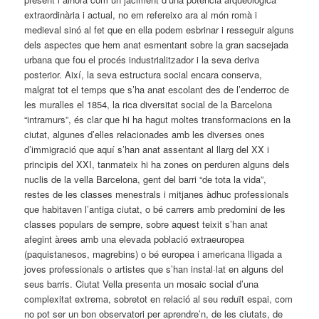
extraordinària i actual, no em refereixo ara al món romà i
medieval sinó al fet que en ella podem esbrinar i resseguir alguns
dels aspectes que hem anat esmentant sobre la gran sacsejada
urbana que fou el procés industrialitzador i la seva deriva
posterior. Així, la seva estructura social encara conserva,
malgrat tot el temps que s’ha anat escolant des de l’enderroc de
les muralles el 1854, la rica diversitat social de la Barcelona
“intramurs”, és clar que hi ha hagut moltes transformacions en la
ciutat, algunes d’elles relacionades amb les diverses ones
d’immigració que aquí s’han anat assentant al llarg del XX i
principis del XXI, tanmateix hi ha zones on perduren alguns dels
nuclis de la vella Barcelona, gent del barri “de tota la vida”,
restes de les classes menestrals i mitjanes àdhuc professionals
que habitaven l’antiga ciutat, o bé carrers amb predomini de les
classes populars de sempre, sobre aquest teixit s’han anat
afegint àrees amb una elevada població extraeuropea
(paquistanesos, magrebins) o bé europea i americana lligada a
joves professionals o artistes que s’han instal·lat en alguns del
seus barris. Ciutat Vella presenta un mosaic social d’una
complexitat extrema, sobretot en relació al seu reduït espai, com
no pot ser un bon observatori per aprendre’n, de les ciutats, de