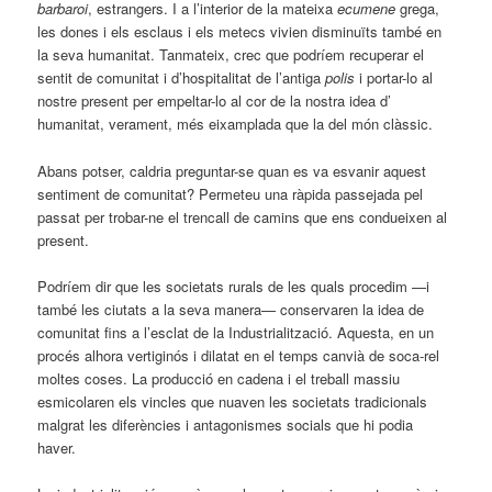
barbaroi
, estrangers. I a l’interior de la mateixa
ecumene
grega,
les dones i els esclaus i els metecs vivien disminuïts també en
la seva humanitat. Tanmateix, crec que podríem recuperar el
sentit de comunitat i d’hospitalitat de l’antiga
polis
i portar-lo al
nostre present per empeltar-lo al cor de la nostra idea d’
humanitat, verament, més eixamplada que la del món clàssic.
Abans potser, caldria preguntar-se quan es va esvanir aquest
sentiment de comunitat? Permeteu una ràpida passejada pel
passat per trobar-ne el trencall de camins que ens condueixen al
present.
Podríem dir que les societats rurals de les quals procedim —i
també les ciutats a la seva manera— conservaren la idea de
comunitat fins a l’esclat de la Industrialització. Aquesta, en un
procés alhora vertiginós i dilatat en el temps canvià de soca-rel
moltes coses. La producció en cadena i el treball massiu
esmicolaren els vincles que nuaven les societats tradicionals
malgrat les diferències i antagonismes socials que hi podia
haver.