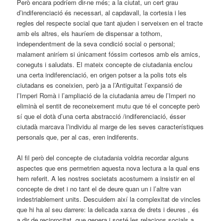
Però encara podríem dir-ne més; a la ciutat, un cert grau
d’indiferenciació és necessari, al capdavall, la cortesia i les
regles del respecte social que tant ajuden i serveixen en el tracte
amb els altres, els hauríem de dispensar a tothom,
independentment de la seva condició social o personal;
malament aniríem si únicament fóssim cortesos amb els amics,
coneguts i saludats. El mateix concepte de ciutadania enclou
una certa indiferenciació, en origen potser a la polis tots els
ciutadans es coneixien, però ja a l’Antiguitat l’expansió de
l’Imperi Romà i l’ampliació de la ciutadania arreu de l’Imperi no
eliminà el sentit de reconeixement mutu que té el concepte però
sí que el dotà d’una certa abstracció /indiferenciació, ésser
ciutadà marcava l’individu al marge de les seves característiques
personals que, per al cas, eren indiferents.
Al fil però del concepte de ciutadania voldria recordar alguns
aspectes que ens permetrien aquesta nova lectura a la qual ens
hem referit. A les nostres societats acostumem a insistir en el
concepte de dret i no tant el de deure quan un i l’altre van
indestriablement units. Descuidem així la complexitat de vincles
que hi ha al seu darrere: la delicada xarxa de drets i deures , és
a dir de reciprocitat, que genera i sosté les relacions socials a