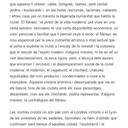
que aquesta li ofereix: cafès, botigues, teatres, però també
jardins i boulevards i, en les hores nocturnes, tavernes, cabarets
i altres caus per on transita la bigarrada humanitat que habita la
ciutat. El
flâneur
, “el pintor de la vida moderna” pot viure en una
certa estretor, tanmateix té una certa disponibilitat econòmica, un
coixí personal o familiar que li permet viure a recer; el flâneur, es
mou esperonat per la seva curiositat artística o intel·lectual que
el porta a explorar la ciutat a l’encalç de la novetat i la sorpresa
que el rescati de l’esplin modern; d’alguna manera, hi ha en ell un
cert desclassament, la seva figura, però, s’allunya dels éssers
que encarnen l’ exclusió i el desemparament social de la ciutat
moderna: el rodamón, el vagabund, el
clochard
, criatures
expulsades del món productiu i condemnades a viure a la
intempèrie. Aquesta misèria anònima i desemparada que nia en
els baixos fons de les ciutats amb els seus persontges
desarrelats, com ara els clochards, podria representar, d’alguna
manera, la contrafigura del
flâneur
.
Les nostres ciutats no són pas com el Londres victorià o el Lyon
de les protestes de les sederies, tanmateix no hem d’oblidar que
continuem sent hereus d’aquelles ciutats: l’explotació i la