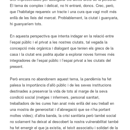
El tema és complex i delicat, no hi entraré, doncs. Crec, però,
que l’habitatge requereix un tracte i una cura que vagi molt més
enllà de les lleis del mercat. Problablement, la ciutat i guanyaria,
hi guanyaríem tots.
En aquesta perspectiva que intenta indagar en la relació entre
l’espai públic i el privat a les nostres ciutats, tal vegada la
concepció més orgànica i dialogant que tenien els grecs de la
casa i la ciutat ens podria ajudar a explorar noves formes més
integradores de l’espai públic i l’espai privat a les ciutats del
present.
Però encara no abandonem aquest tema, la pandèmia ha fet
palesa la importància d’allò públic i de les seves institucions
destinades a preservar la vida de tots al marge de la seva
condició social (metges i infermers, personal sanitari,
treballadors de les cures han anat més enllà del seu treball en
una mostra de generositat i d’abnegació que se n’ha portant
moltes vides); d’altra banda, la crisi sanitària però també social
no solament ha deixat al descobert la nostra vulnerabilitat també
ha fet emergir el que ja existia, el teixit associatiu i solidari de la