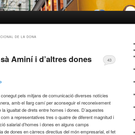
ACIONAL DE LA DONA
à Aminí i d’altres dones
43
o
m conegut pels mitjans de comunicació diverses notícies
manera, amb el llarg camí per aconseguir el reconeixement
la igualtat de drets entre homes i dones. D’aquestes
com a representatives tres o quatre de diferent magnitud i
ació salarial d’homes i dones en alguns camps
ia de dones en càrrecs directius del món empresarial, el fet