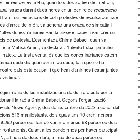
fer res per evitar-ho, quan tots dos sortien del metro, i,
r apallissada durant dues hores en un centre de
reeducació
.
 Iran manifestacions de dol i protestes de repulsa contra el
ïsos d’arreu del món, va generar una onada de simpatia i
 Moltes dones iranianes van tallar-se el cabell i van cremar
ols de protesta. L’esmentada Shima Babaei, quan va
 fet a Mahsà Aminí, va declarar: “Intento trobar paraules
ara mateix. La trista veritat és que les dones iranianes estem
àmica cada dia quan sortim de casa, tot i que no ho
nostre país està ocupat, i que hem d’unir-nos i estar juntes
 víctima”.
règim iranià de les mobilitzacions de dol i protesta per la
nar-li la raó a Shima Babaei. Segons l’organització
ivists’News Agency, des del setembre de 2022 a gener del
acions 516 manifestants, dels quals uns 70 eren menors
s 19.262 persones. També van morir unes 68 persones dels
enfrontaments. Quant a les condemnes per haver participat
NN, a finals de desembre, a més de dues persones