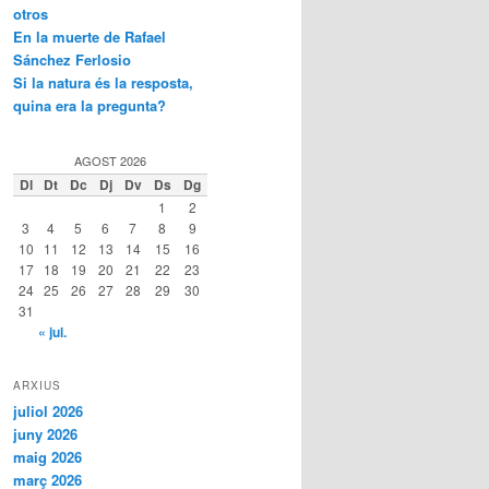
otros
En la muerte de Rafael
Sánchez Ferlosio
Si la natura és la resposta,
quina era la pregunta?
AGOST 2026
Dl
Dt
Dc
Dj
Dv
Ds
Dg
1
2
3
4
5
6
7
8
9
10
11
12
13
14
15
16
17
18
19
20
21
22
23
24
25
26
27
28
29
30
31
« jul.
ARXIUS
juliol 2026
juny 2026
maig 2026
març 2026