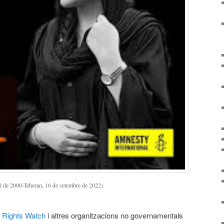
l de 2000-Teheran, 16 de setembre de 2022).
Rights Watch
i altres organitzacions no governamentals