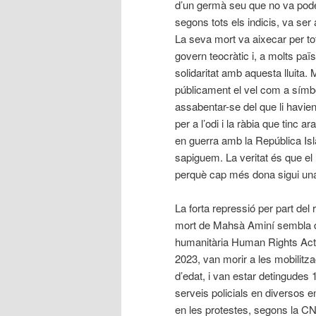
d’un germà seu que no va poder 
segons tots els indicis, va se
La seva mort va aixecar per tot
govern teocràtic i, a molts pa
solidaritat amb aquesta lluita.
públicament el vel com a símb
assabentar-se del que li havien
per a l’odi i la ràbia que tinc 
en guerra amb la República Isl
sapiguem. La veritat és que el 
perquè cap més dona sigui una
La forta repressió per part del 
mort de Mahsà Aminí sembla do
humanitària Human Rights Act
2023, van morir a les mobilitz
d’edat, i van estar detingude
serveis policials en diversos 
en les protestes, segons la C