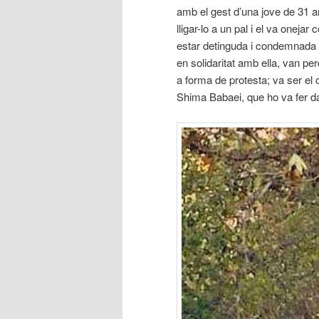
amb el gest d’una jove de 31 
lligar-lo a un pal i el va onej
estar detinguda i condemnada a
en solidaritat amb ella, van pe
a forma de protesta; va ser el 
Shima Babaei, que ho va fer dav