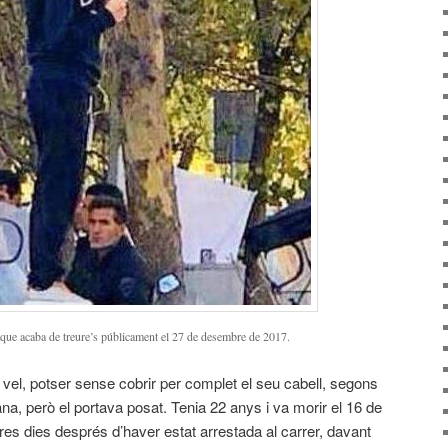
que acaba de treure’s públicament el 27 de desembre de 2017.
vel, potser sense cobrir per complet el seu cabell, segons
iana, però el portava posat. Tenia 22 anys i va morir el 16 de
es dies després d’haver estat arrestada al carrer, davant