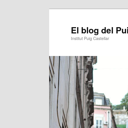
Aneu
Aneu
al
al
contingut
contingut
El blog del Pu
principal
secundari
Institut Puig Castellar