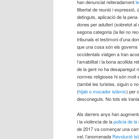
han denunciat reiteradament
l
llibertat de reunió i expressió, 
detinguts, aplicació de la pena
dones per adulteri (sobretot a
segona categoria (la llei no re
tribunals el testimoni d’una d
que una cosa són els governs i u
occidentals viatgen a Iran aco
l’amabilitat i la bona acollida r
de la gent no ha desaparegut m
normes religioses hi són molt es
(també les turistes, siguin o n
(
hijab o mocador islàmic
) per 
desconeguts. No tots els irania
Als darrers anys han augmenta
i la violència de la
policia de la
de 2017 va començar una campa
vel, l’anomenada
Revolució Isl