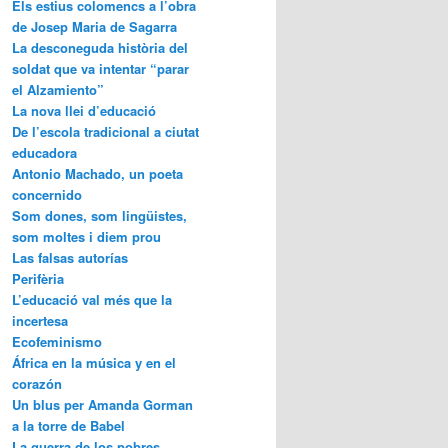
Els estius colomencs a l’obra
de Josep Maria de Sagarra
La desconeguda història del
soldat que va intentar “parar
el Alzamiento”
La nova llei d’educació
De l’escola tradicional a ciutat
educadora
Antonio Machado, un poeta
concernido
Som dones, som lingüistes,
som moltes i diem prou
Las falsas autorías
Perifèria
L’educació val més que la
incertesa
Ecofeminismo
África en la música y en el
corazón
Un blus per Amanda Gorman
a la torre de Babel
La guerra de los pobres