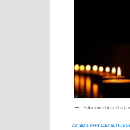
Mahsà Aminí (Sakkiz, 22 de julio
Amnistia Internacional,
Human 