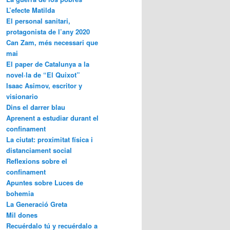
L’efecte Matilda
El personal sanitari,
protagonista de l’any 2020
Can Zam, més necessari que
mai
El paper de Catalunya a la
novel·la de “El Quixot”
Isaac Asimov, escritor y
visionario
Dins el darrer blau
Aprenent a estudiar durant el
confinament
La ciutat: proximitat física i
distanciament social
Reflexions sobre el
confinament
Apuntes sobre Luces de
bohemia
La Generació Greta
Mil dones
Recuérdalo tú y recuérdalo a