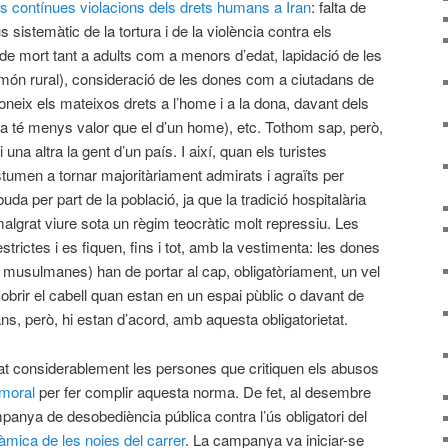
es contínues violacions dels drets humans a Iran
: falta de
ús sistemàtic de la tortura i de la violència contra els
 de mort tant a adults com a menors d’edat, lapidació de les
l món rural), consideració de les dones com a ciutadans de
coneix els mateixos drets a l’home i a la dona, davant dels
ona té menys valor que el d’un home), etc. Tothom sap, però,
na altra la gent d’un país. I així, quan els turistes
stumen a tornar majoritàriament admirats i agraïts per
ebuda per part de la població, ja que la tradició hospitalària
algrat viure sota un règim teocràtic molt repressiu. Les
trictes i es fiquen, fins i tot, amb la vestimenta: les dones
o musulmanes) han de portar al cap, obligatòriament, un vel
cobrir el cabell quan estan en un espai pùblic o davant de
ns, però, hi estan d’acord, amb aquesta obligatorietat.
t considerablement les persones que critiquen els abusos
 moral
per fer complir aquesta norma. De fet, al desembre
nya de desobediència pública contra l’ús obligatori del
àmica de les noies del carrer
. La campanya va iniciar-se