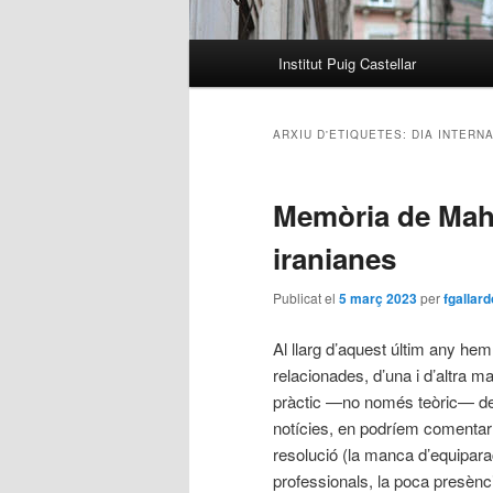
Menú
Institut Puig Castellar
principal
ARXIU D'ETIQUETES:
DIA INTERN
Memòria de Mahs
iranianes
Publicat el
5 març 2023
per
fgallard
Al llarg d’aquest últim any he
relacionades, d’una i d’altra 
pràctic —no només teòric— de 
notícies, en podríem comentar 
resolució (la manca d’equipar
professionals, la poca presènc