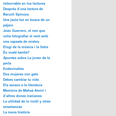
imborrable en los lectores
Després d’una lectura de
Baruch Spinoza
Una jaula fue en busca de un
pájaro
Joan Guerrero, el nen que
volia fotografiar el vent amb
una capseta de mistos
Elogi de la música i la lletra
És vosté kantià?
Apuntes sobre La joven de la
perla
Endevinalles
Dos mujeres con gato
Debes cambiar tu vida
Els escacs a la literatura
Memòria de Mahsà Aminí i
d’altres dones iranianes
La utilidad de lo inútil y otras
enseñanzas
La meva història