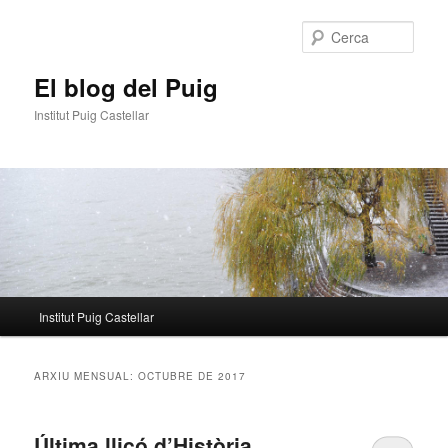
Aneu
Aneu
al
al
Cerca
contingut
contingut
principal
secundari
El blog del Puig
Institut Puig Castellar
Menú
Institut Puig Castellar
principal
ARXIU MENSUAL:
OCTUBRE DE 2017
Última lliçó d’Història