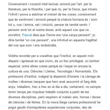
Coneixement i vocació intel·lectual, emoció per l’art, per la
literatura, per la filosofia, i per què no, per la física, que intueix
l’infinit i prova a esbrinar el misteri de les coses; coneixement
que és sentiment i emoció perquè la criatura humana és / som
tot u, cos i ànima, raó i intuïció, pensar és també sentir. I
pensem amb tot el nostre ésser, amb aquest cos que va
envellint.
Pascal
deia que l’home era “una canya pensant”; jo
diria també “un cos pensant”, una infinitud en aquesta fragilitat
del cos que som i ens embolcalla.
Voldria recordar per a vosaltres que l’institut, en aquest món
dispers i apressat en què vivim, és un lloc privilegiat, un territori
especial, entre altres coses perquè és l’espai on encara
la
cultura és una
, Ciències i Lletres, Tecnologia i Humanitats. Els
professors d’institut, malgrat la dispersió d’horaris i la càrrega de
moltes i diverses tasques que hem anat assumint al llarg dels
anys, treballem, frec a frec en el dia a dia, certament, no sempre
tenim temps per impulsar treballs conjunts a partir de les
diverses disciplines, però respirem el mateix aire, homes i dones
de ciències i de lletres. En la meva llarga carrera professional he
pogut gaudir d’enriquidores experiències conjuntes, des de