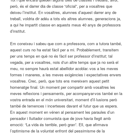
però, és el darrer dia de classe “oficial”, per a vosaltres que
deixeu l’institut. En vosaltres, alumnes d’aquest darrer any de
treball, voldria dir adéu a tots els altres alumnes, generacions ja,
a qui he impartit classe en aquests meus 40 anys de professora
d’institut.
Em coneixeu i sabeu que com a professora, com a tutora també,
aquest curs no ha estat fàcil per a mi. Probablement, transitem
per uns temps en què no és fàcil ser professor d’institut; tal
vegada, per a vosaltres, nois d‘un altre temps que ja no serà el
meu, no sempre haurà estat abellidor acoblar.-vos a les meves
formes i maneres, a les meves exigències i expectatives envers
vosaltres. Crec, però, que tots ens mereixem aquest petit
homenatge final. Un moment per compartir amb vosaltres les
meves reflexions i pensaments, per acompanyar-vos també en la
vostra entrada en el món universitari, moment d’il·lusions però
també de temences i incerteses davant el futur que us espera.
En aquest moment en vénen al pensament les paraules d’un
pensador i lluitador comunista que de jove havia llegit amb
emoció: “La vida és terrible, però gran”. Ell, que afirmava
l’optimisme de la voluntat enfront del pessimisme de la