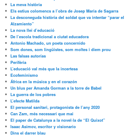
La meva història
Els estius colomencs a l’obra de Josep Maria de Sagarra
La desconeguda història del soldat que va intentar “parar el
Alzamiento”
La nova llei d’educació
De l’escola tradicional a ciutat educadora
Antonio Machado, un poeta concernido
Som dones, som lingüistes, som moltes i diem prou
Las falsas autorías
Perifèria
L’educació val més que la incertesa
Ecofeminismo
África en la música y en el corazón
Un blus per Amanda Gorman a la torre de Babel
La guerra de los pobres
L’efecte Matilda
El personal sanitari, protagonista de l’any 2020
Can Zam, més necessari que mai
El paper de Catalunya a la novel·la de “El Quixot”
Isaac Asimov, escritor y visionario
Dins el darrer blau