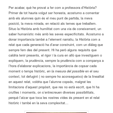
Per acabar, què he provat a fer com a professora d’Història?
Primer de tot hauria volgut ser honesta, acostumo a comentar
amb els alumnes quin és el meu punt de partida, la meva
posició, la meva mirada, en relació als temes que treballem.
Situo la Història amb humilitat com una via de coneixement, un
saber humanístic més amb les seves especificitats. Acostumo a
donar importancia també a l’element narratiu, la Història com a
relat que cada generació ha d’anar construint, com un diàleg que
sempre fem des del present. Hi ha però alguns requisits que
caldria tenir presents, el rigor i la cura en allò que investiguem o
expliquem, la prudència, sempre la prudència com a companya a
l’hora d’elaborar explicacions, la importància de copsar cada
moment o temps històric,
en la mesura del possible
en el seu
context, tot defugint ( no sempre ho aconsegueixo) de la linealitat
en aquest relat, voldria que l’alumne copsés, malgrat les
limitacions d’aquest propòsit, que res no està escrit, que hi ha
cruïlles i moments, on s’entrecreuen diverses possibilitats,
perquè l’atzar que toca les nostres vides és present en el relat
històric i també en la seva complexitat…