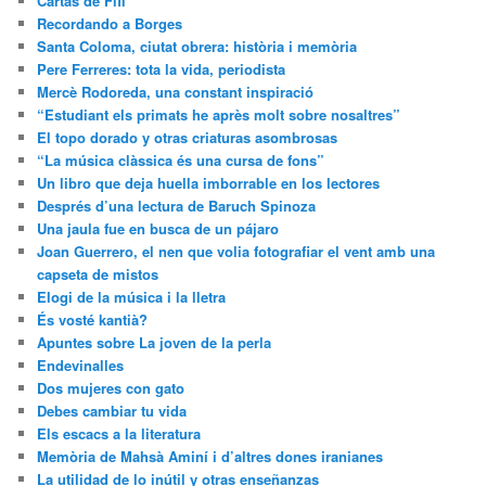
Cartas de Fifí
Recordando a Borges
Santa Coloma, ciutat obrera: història i memòria
Pere Ferreres: tota la vida, periodista
Mercè Rodoreda, una constant inspiració
“Estudiant els primats he après molt sobre nosaltres”
El topo dorado y otras criaturas asombrosas
“La música clàssica és una cursa de fons”
Un libro que deja huella imborrable en los lectores
Després d’una lectura de Baruch Spinoza
Una jaula fue en busca de un pájaro
Joan Guerrero, el nen que volia fotografiar el vent amb una
capseta de mistos
Elogi de la música i la lletra
És vosté kantià?
Apuntes sobre La joven de la perla
Endevinalles
Dos mujeres con gato
Debes cambiar tu vida
Els escacs a la literatura
Memòria de Mahsà Aminí i d’altres dones iranianes
La utilidad de lo inútil y otras enseñanzas