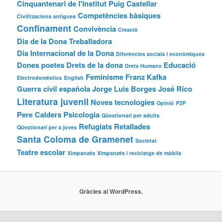
Cinquantenari de l'Institut Puig Castellar
Competències bàsiques
Civilitzacions antigues
Confinament
Convivència
Creació
Dia de la Dona Treballadora
Dia Internacional de la Dona
Diferències socials i econòmiques
Dones poetes
Drets de la dona
Educació
Drets Humans
Feminisme
Franz Kafka
Electrodomèstics
English
Guerra civil española
Jorge Luis Borges
José Rico
Literatura juvenil
Noves tecnologies
Opinió
P2P
Pere Calders
Psicologia
Qüestionari per adults
Refugiats
Retallades
Qüestionari per a joves
Santa Coloma de Gramenet
Societat
Teatre escolar
Ximpanzés
Ximpanzés i reciclatge de mòbils
Gràcies al WordPress.