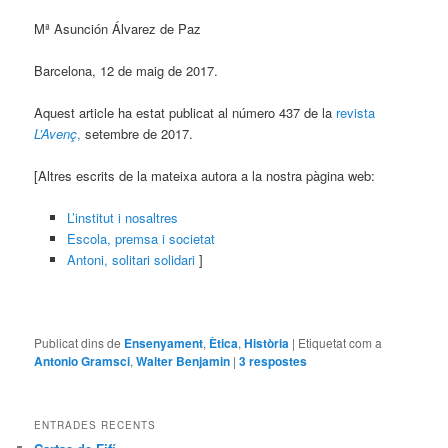
Mª Asunción Álvarez de Paz
Barcelona, 12 de maig de 2017.
Aquest article ha estat publicat al número 437 de la
revista
L’Avenç
,
setembre de 2017.
[Altres escrits de la mateixa autora a la nostra pàgina web:
L’institut i nosaltres
Escola, premsa i societat
Antoni, solitari solidari
]
Publicat dins de
Ensenyament
,
Ètica
,
Història
|
Etiquetat com a
Antonio Gramsci
,
Walter Benjamin
|
3
respostes
ENTRADES RECENTS