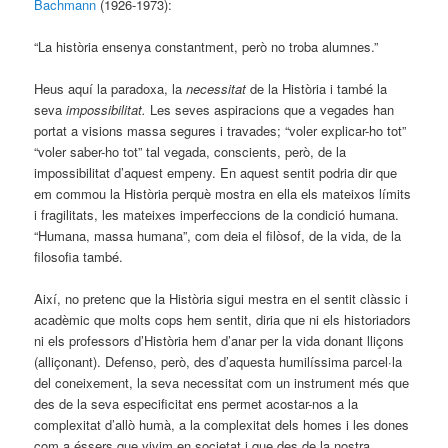
Bachmann
(1926-1973):
“La història ensenya constantment, però no troba alumnes.”
Heus aquí la paradoxa, la
necessitat
de la Història i també la
seva
impossibilitat.
Les seves aspiracions que a vegades han
portat a visions massa segures i travades; “voler explicar-ho tot”
“voler saber-ho tot” tal vegada, conscients, però, de la
impossibilitat d’aquest empeny. En aquest sentit podria dir que
em commou la Història perquè mostra en ella els mateixos límits
i fragilitats, les mateixes imperfeccions de la condició humana.
“Humana, massa humana”, com deia el filòsof, de la vida, de la
filosofia també.
Així, no pretenc que la Història sigui mestra en el sentit clàssic i
acadèmic que molts cops hem sentit, diria que ni els historiadors
ni els professors d’Història hem d’anar per la vida donant lliçons
(alliçonant). Defenso, però, des d’aquesta humilíssima parcel·la
del coneixement, la seva necessitat com un instrument més que
des de la seva especificitat ens permet acostar-nos a la
complexitat d’allò humà, a la complexitat dels homes i les dones
com a éssers que vivim en societat i que des de la nostra