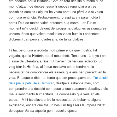
em decantà per la Història? Com en tota decisió humana hi ha
molt d’atzar i de dubtes, escollir suposa renunciar a altres
possibles camins i alguns ho vivim com una pèrdua o si voleu
com una renúncia. Probablement, jo aspirava a parar l’oïda i
sentir l’alè de tantes vides anteriors a la meva, i en l’últim
moment m’hi decidí davant del programa d’algunes assignatures
universitàries que volien recollir les vides humils i anònimes
d’obrers i camperols, d’artesans, de tants d’altres.
Hi ha, però, una anècdota molt primerenca que mostra, tal
vegada, que la Història era el meu destí. Tenia uns 13 anys i en
classe de Literatura a l’institut havíem de fer una redacció. Jo
vaig triar la Història, allò que maldava per entendre-hi: la
necessitat de comprendre els éssers que ens han precedit en la
vida. En aquells dies, un tema que em preocupava era “
l’expulsió
dels jueus pels Reis Catòlics
”, desitjava saber-ne més, com
comprendre una decisió com aquella que clarament desafiava els
meus sentiments humanitaris, la compassió que veia en els
pares… M’hi barallava entre la necessitat de trobar-ne alguna
explicació, encara que fos un besllum fugisser i la impossibilitat
de copsar
del tot
aquella gent, aquella època.