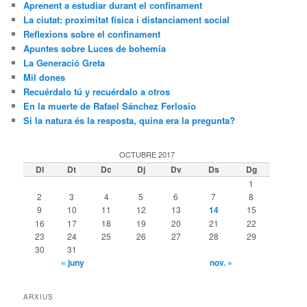
Aprenent a estudiar durant el confinament
La ciutat: proximitat física i distanciament social
Reflexions sobre el confinament
Apuntes sobre Luces de bohemia
La Generació Greta
Mil dones
Recuérdalo tú y recuérdalo a otros
En la muerte de Rafael Sánchez Ferlosio
Si la natura és la resposta, quina era la pregunta?
OCTUBRE 2017
Dl
Dt
Dc
Dj
Dv
Ds
Dg
1
2
3
4
5
6
7
8
9
10
11
12
13
14
15
16
17
18
19
20
21
22
23
24
25
26
27
28
29
30
31
« juny
nov. »
ARXIUS