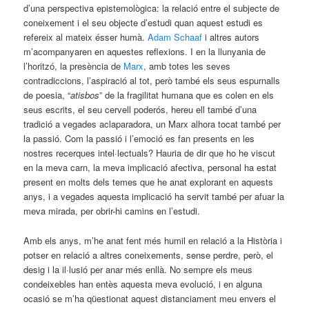
d’una perspectiva epistemològica: la relació entre el subjecte de
coneixement i el seu objecte d’estudi quan aquest estudi es
refereix al mateix ésser humà.
Adam Schaaf
i altres autors
m’acompanyaren en aquestes reflexions. I en la llunyania de
l’horitzó, la presència de
Marx
, amb totes les seves
contradiccions, l’aspiració al tot, però també els seus espurnalls
de poesia, “
atisbos
” de la fragilitat humana que es colen en els
seus escrits, el seu cervell poderós, hereu ell també d’una
tradició a vegades aclaparadora, un Marx alhora tocat també per
la passió. Com la passió i l’emoció es fan presents en les
nostres recerques intel·lectuals? Hauria de dir que ho he viscut
en la meva carn, la meva implicació afectiva, personal ha estat
present en molts dels temes que he anat explorant en aquests
anys, i a vegades aquesta implicació ha servit també per afuar la
meva mirada, per obrir-hi camins en l’estudi.
Amb els anys, m’he anat fent més humil en relació a la Història i
potser en relació a altres coneixements, sense perdre, però, el
desig i la il·lusió per anar més enllà. No sempre els meus
condeixebles han entès aquesta meva evolució, i en alguna
ocasió se m’ha qüestionat aquest distanciament meu envers el