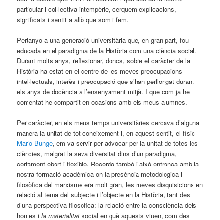
particular i col·lectiva intempèrie, cerquem explicacions,
significats i sentit a allò que som i fem.
Pertanyo a una generació universitària que, en gran part, fou
educada en el paradigma de la Història com una ciència social.
Durant molts anys, reflexionar, doncs, sobre el caràcter de la
Història ha estat en el centre de les meves preocupacions
intel·lectuals, interès i preocupació que s’han perllongat durant
els anys de docència a l’ensenyament mitjà. I que com ja he
comentat he compartit en ocasions amb els meus alumnes.
Per caràcter, en els meus temps universitàries cercava d’alguna
manera la unitat de tot coneixement i, en aquest sentit, el físic
Mario Bunge
, em va servir per advocar per la unitat de totes les
ciències, malgrat la seva diversitat dins d’un paradigma,
certament obert i flexible. Recordo també i això entronca amb la
nostra formació acadèmica on la presència metodològica i
filosòfica del marxisme era molt gran, les meves disquisicions en
relació al tema del subjecte i l’objecte en la Història, tant des
d’una perspectiva filosòfica: la relació entre la consciència dels
homes i
la materialitat
social en què aquests viuen, com des