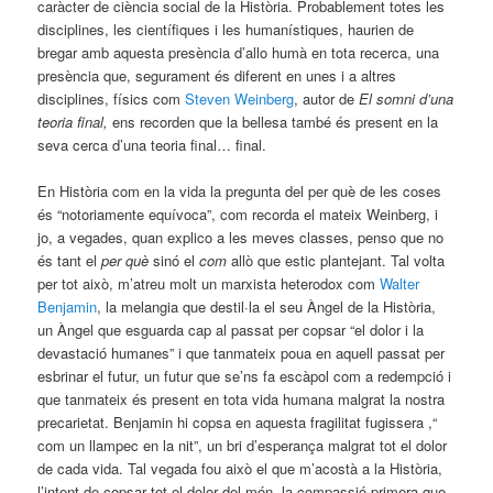
caràcter de ciència social de la Història. Probablement totes les
disciplines, les científiques i les humanístiques, haurien de
bregar amb aquesta presència d’allo humà en tota recerca, una
presència que, segurament és diferent en unes i a altres
disciplines, físics com
Steven Weinberg
, autor de
El somni d’una
teoria final,
ens recorden que la bellesa també és present en la
seva cerca d’una teoria final… final.
En Història com en la vida la pregunta del per què de les coses
és “notoriamente equívoca”, com recorda el mateix Weinberg, i
jo, a vegades, quan explico a les meves classes, penso que no
és tant el
per què
sinó el
com
allò que estic plantejant. Tal volta
per tot això, m’atreu molt un marxista heterodox com
Walter
Benjamin
, la melangia que destil·la el seu Àngel de la Història,
un Àngel que esguarda cap al passat per copsar “el dolor i la
devastació humanes” i que tanmateix poua en aquell passat per
esbrinar el futur, un futur que se’ns fa escàpol com a redempció i
que tanmateix és present en tota vida humana malgrat la nostra
precarietat. Benjamin hi copsa en aquesta fragilitat fugissera ,“
com un llampec en la nit”, un bri d’esperança malgrat tot el dolor
de cada vida. Tal vegada fou això el que m’acostà a la Història,
l’intent de copsar tot el dolor del món, la compassió primera que