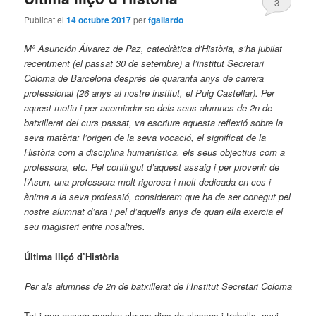
3
Publicat el
14 octubre 2017
per
fgallardo
Mª Asunción Álvarez de Paz, catedràtica d’Història, s’ha jubilat
recentment (el passat 30 de setembre) a l’institut Secretari
Coloma de Barcelona després de quaranta anys de carrera
professional (26 anys al nostre institut, el Puig Castellar). Per
aquest motiu i per acomiadar-se dels seus alumnes de 2n de
batxillerat del curs passat, va escriure aquesta reflexió sobre la
seva matèria: l’origen de la seva vocació, el significat de la
Història com a disciplina humanística, els seus objectius com a
professora, etc. Pel contingut d’aquest assaig i per provenir de
l’Asun, una professora molt rigorosa i molt dedicada en cos i
ànima a la seva professió, considerem que ha de ser conegut pel
nostre alumnat d’ara i pel d’aquells anys de quan ella exercia el
seu magisteri entre nosaltres.
Última lliçó d’Història
Per als alumnes de 2n de batxillerat
de l’Institut Secretari Coloma
Tot i que encara queden alguns dies de classes i treballs, avui,