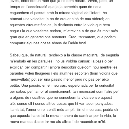
joves, entendre un món que ja no serà nostre. Vivim, però, un
temps on l’acceleració que jo ja percebia quan de nena
esguardava el passat amb la mirada virginal de l’infant, ha
atansat una velocitat ja no de creuer sinó de nau sideral; en
aquestes circumstàncies, la distància entre la vida que hem
tingut i la que vosaltres tindreu, m’atreviria a dir que és molt més
gran que en generacions anteriors. Crec, tanmateix, que podem
compartir algunes coses abans de l’adéu final.
Sabeu que, de natural, tendeixo a la classe magistral, de seguida
m’embalo en les paraules i no us voldria cansar; la passió per
explicar, per compartir i alhora descobrir quelcom nou mentre les
paraules volen lleugeres i els alumnes escolten (hom voldria que
meravellats) pot ser una passió menor però no pas per això
petita. Una passió, en el meu cas, esperonada per la curiositat
per saber, per l’amor al coneixement, tan necessari com l’aire per
a alguns de nosaltres que no concebem la vida sense aquest
alè, sense ell i sense altres coses que hi van acompanyades:
l’amistat, l’amor en el sentit més ampli. En el meu cas, podria dir
que aquesta ha estat la meva manera de caminar per la vida, la
meva manera d’acostar-me als altres i de reconèixer-m’hi.