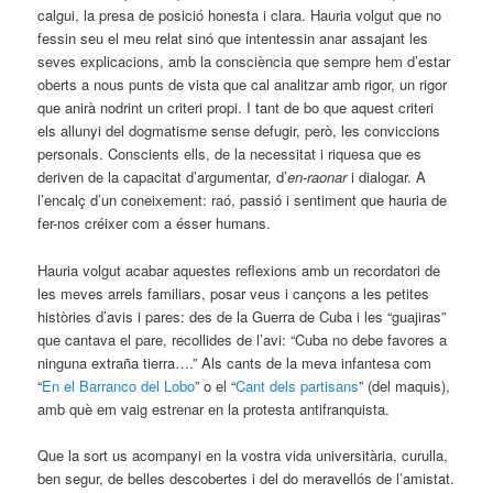
calgui, la presa de posició honesta i clara. Hauria volgut que no
fessin seu el meu relat sinó que intentessin anar assajant les
seves explicacions, amb la consciència que sempre hem d’estar
oberts a nous punts de vista que cal analitzar amb rigor, un rigor
que anirà nodrint un criteri propi. I tant de bo que aquest criteri
els allunyi del dogmatisme sense defugir, però, les conviccions
personals. Conscients ells, de la necessitat i riquesa que es
deriven de la capacitat d’argumentar, d’
en-raonar
i dialogar. A
l’encalç d’un coneixement: raó, passió i sentiment que hauria de
fer-nos créixer com a ésser humans.
Hauria volgut acabar aquestes reflexions amb un recordatori de
les meves arrels familiars, posar veus i cançons a les petites
històries d’avis i pares: des de la Guerra de Cuba i les “guajiras”
que cantava el pare, recollides de l’avi: “Cuba no debe favores a
ninguna extraña tierra….” Als cants de la meva infantesa com
“
En el Barranco del Lobo
” o el “
Cant dels partisans
” (del maquis),
amb què em vaig estrenar en la protesta antifranquista.
Que la sort us acompanyi en la vostra vida universitària, curulla,
ben segur, de belles descobertes i del do meravellós de l’amistat.