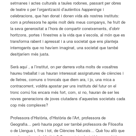
setmanes i actes culturals a taules rodones, passant per obres
de teatre o per l’organització d’autèntics
happenings
i
celebracions, que han donat i donen vida als nostres instituts:
com a professora he après molt dels meus companys, he fruït de
la seva generositat a l’hora de compartir coneixements, d’obrir
horitzons, portes i finestres a la vida que s’escola, al món que es
transforma rabent i apressat i a una societat que ens planteja
interrogants que no havíem imaginat, una societat que també
desitjaríem més justa.
Serà aquí , a l’institut, on per darrera volta molts de vosaltres
haureu treballat i us hauran interessat assignatures de ciències i
de lletres, comuns o troncals que diem ara, i jo, una mica a
contracorrent, voldria apostar per uns instituts del futur on el
tronc comú fos encara més fort, com, si no, hauran de ser les
noves generacions de joves ciutadans d’aquestes societats cada
cop més complexes?
Professora d’Història, d’Història de l’Art, professora de
Geografia… però hauria pogut ser també professora de Filosofia
o de Llengua i, fins i tot, de Ciències Naturals… Què fou allò que