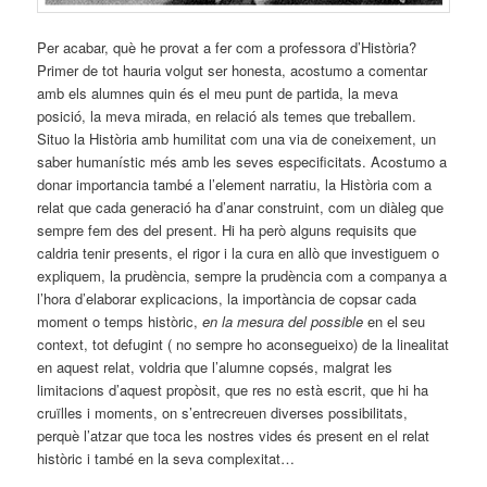
Per acabar, què he provat a fer com a professora d’Història?
Primer de tot hauria volgut ser honesta, acostumo a comentar
amb els alumnes quin és el meu punt de partida, la meva
posició, la meva mirada, en relació als temes que treballem.
Situo la Història amb humilitat com una via de coneixement, un
saber humanístic més amb les seves especificitats. Acostumo a
donar importancia també a l’element narratiu, la Història com a
relat que cada generació ha d’anar construint, com un diàleg que
sempre fem des del present. Hi ha però alguns requisits que
caldria tenir presents, el rigor i la cura en allò que investiguem o
expliquem, la prudència, sempre la prudència com a companya a
l’hora d’elaborar explicacions, la importància de copsar cada
moment o temps històric,
en la mesura del possible
en el seu
context, tot defugint ( no sempre ho aconsegueixo) de la linealitat
en aquest relat, voldria que l’alumne copsés, malgrat les
limitacions d’aquest propòsit, que res no està escrit, que hi ha
cruïlles i moments, on s’entrecreuen diverses possibilitats,
perquè l’atzar que toca les nostres vides és present en el relat
històric i també en la seva complexitat…