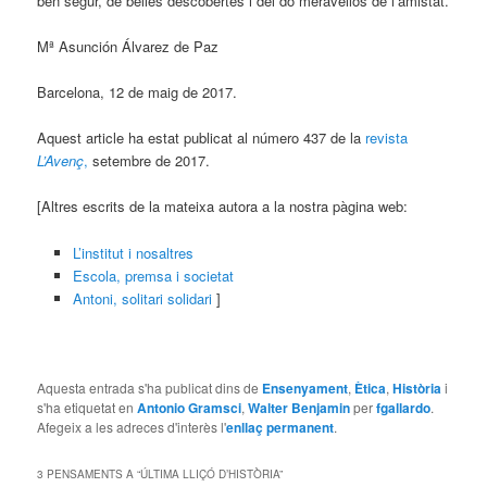
ben segur, de belles descobertes i del do meravellós de l’amistat.
Mª Asunción Álvarez de Paz
Barcelona, 12 de maig de 2017.
Aquest article ha estat publicat al número 437 de la
revista
L’Avenç
,
setembre de 2017.
[Altres escrits de la mateixa autora a la nostra pàgina web:
L’institut i nosaltres
Escola, premsa i societat
Antoni, solitari solidari
]
Aquesta entrada s'ha publicat dins de
Ensenyament
,
Ètica
,
Història
i
s'ha etiquetat en
Antonio Gramsci
,
Walter Benjamin
per
fgallardo
.
Afegeix a les adreces d'interès l'
enllaç permanent
.
3 PENSAMENTS A “
ÚLTIMA LLIÇÓ D’HISTÒRIA
”