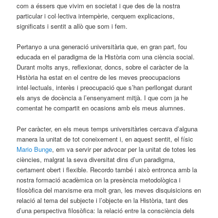
com a éssers que vivim en societat i que des de la nostra
particular i col·lectiva intempèrie, cerquem explicacions,
significats i sentit a allò que som i fem.
Pertanyo a una generació universitària que, en gran part, fou
educada en el paradigma de la Història com una ciència social.
Durant molts anys, reflexionar, doncs, sobre el caràcter de la
Història ha estat en el centre de les meves preocupacions
intel·lectuals, interès i preocupació que s’han perllongat durant
els anys de docència a l’ensenyament mitjà. I que com ja he
comentat he compartit en ocasions amb els meus alumnes.
Per caràcter, en els meus temps universitàries cercava d’alguna
manera la unitat de tot coneixement i, en aquest sentit, el físic
Mario Bunge
, em va servir per advocar per la unitat de totes les
ciències, malgrat la seva diversitat dins d’un paradigma,
certament obert i flexible. Recordo també i això entronca amb la
nostra formació acadèmica on la presència metodològica i
filosòfica del marxisme era molt gran, les meves disquisicions en
relació al tema del subjecte i l’objecte en la Història, tant des
d’una perspectiva filosòfica: la relació entre la consciència dels