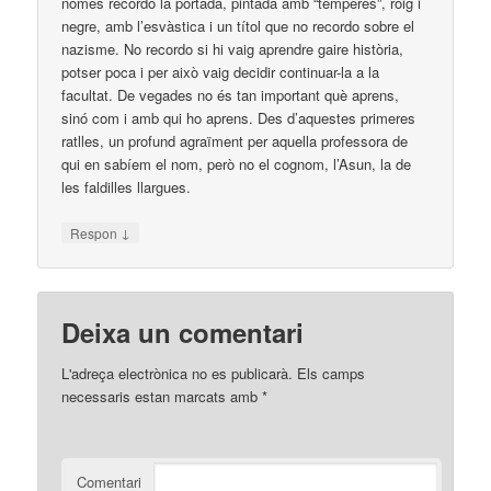
només recordo la portada, pintada amb “tèmperes”, roig i
negre, amb l’esvàstica i un títol que no recordo sobre el
nazisme. No recordo si hi vaig aprendre gaire història,
potser poca i per això vaig decidir continuar-la a la
facultat. De vegades no és tan important què aprens,
sinó com i amb qui ho aprens. Des d’aquestes primeres
ratlles, un profund agraïment per aquella professora de
qui en sabíem el nom, però no el cognom, l’Asun, la de
les faldilles llargues.
↓
Respon
Deixa un comentari
L'adreça electrònica no es publicarà.
Els camps
necessaris estan marcats amb
*
Comentari