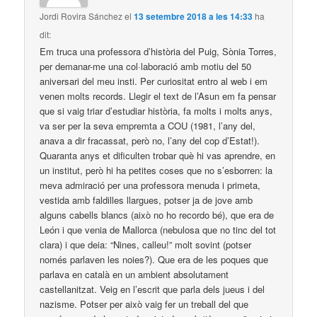
Jordi Rovira Sánchez
el
13 setembre 2018 a les 14:33
ha
dit:
Em truca una professora d’història del Puig, Sònia Torres,
per demanar-me una col·laboració amb motiu del 50
aniversari del meu insti. Per curiositat entro al web i em
venen molts records. Llegir el text de l’Asun em fa pensar
que si vaig triar d’estudiar història, fa molts i molts anys,
va ser per la seva empremta a COU (1981, l’any del,
anava a dir fracassat, però no, l’any del cop d’Estat!).
Quaranta anys et dificulten trobar què hi vas aprendre, en
un institut, però hi ha petites coses que no s’esborren: la
meva admiració per una professora menuda i primeta,
vestida amb faldilles llargues, potser ja de jove amb
alguns cabells blancs (això no ho recordo bé), que era de
León i que venia de Mallorca (nebulosa que no tinc del tot
clara) i que deia: “Nines, calleu!” molt sovint (potser
només parlaven les noies?). Que era de les poques que
parlava en català en un ambient absolutament
castellanitzat. Veig en l’escrit que parla dels jueus i del
nazisme. Potser per això vaig fer un treball del que