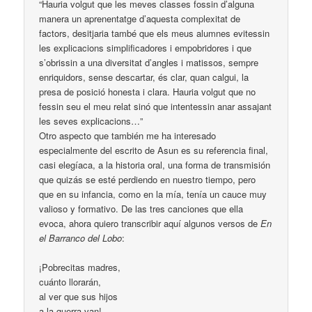
“Hauria volgut que les meves classes fossin d’alguna
manera un aprenentatge d’aquesta complexitat de
factors, desitjaria també que els meus alumnes evitessin
les explicacions simplificadores i empobridores i que
s’obrissin a una diversitat d’angles i matissos, sempre
enriquidors, sense descartar, és clar, quan calgui, la
presa de posició honesta i clara. Hauria volgut que no
fessin seu el meu relat sinó que intentessin anar assajant
les seves explicacions…”
Otro aspecto que también me ha interesado
especialmente del escrito de Asun es su referencia final,
casi elegíaca, a la historia oral, una forma de transmisión
que quizás se esté perdiendo en nuestro tiempo, pero
que en su infancia, como en la mía, tenía un cauce muy
valioso y formativo. De las tres canciones que ella
evoca, ahora quiero transcribir aquí algunos versos de
En
el Barranco del Lobo
:
¡Pobrecitas madres,
cuánto llorarán,
al ver que sus hijos
a la guerra van!