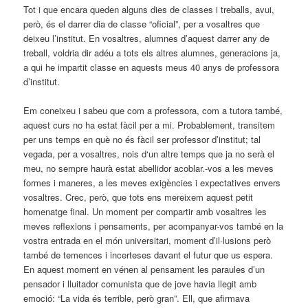
Tot i que encara queden alguns dies de classes i treballs, avui,
però, és el darrer dia de classe “oficial”, per a vosaltres que
deixeu l’institut. En vosaltres, alumnes d’aquest darrer any de
treball, voldria dir adéu a tots els altres alumnes, generacions ja,
a qui he impartit classe en aquests meus 40 anys de professora
d’institut.
Em coneixeu i sabeu que com a professora, com a tutora també,
aquest curs no ha estat fàcil per a mi. Probablement, transitem
per uns temps en què no és fàcil ser professor d’institut; tal
vegada, per a vosaltres, nois d‘un altre temps que ja no serà el
meu, no sempre haurà estat abellidor acoblar.-vos a les meves
formes i maneres, a les meves exigències i expectatives envers
vosaltres. Crec, però, que tots ens mereixem aquest petit
homenatge final. Un moment per compartir amb vosaltres les
meves reflexions i pensaments, per acompanyar-vos també en la
vostra entrada en el món universitari, moment d’il·lusions però
també de temences i incerteses davant el futur que us espera.
En aquest moment en vénen al pensament les paraules d’un
pensador i lluitador comunista que de jove havia llegit amb
emoció: “La vida és terrible, però gran”. Ell, que afirmava