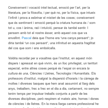
Coneixement i vocació intel·lectual, emoció per l’art, per la
literatura, per la filosofia, i per què no, per la física, que intueix
l’infinit i prova a esbrinar el misteri de les coses; coneixement
que és sentiment i emoció perquè la criatura humana és / som
tot u, cos i ànima, raó i intuïció, pensar és també sentir. I
pensem amb tot el nostre ésser, amb aquest cos que va
envellint.
Pascal
deia que l’home era “una canya pensant”; jo
diria també “un cos pensant”, una infinitud en aquesta fragilitat
del cos que som i ens embolcalla.
Voldria recordar per a vosaltres que l’institut, en aquest món
dispers i apressat en què vivim, és un lloc privilegiat, un territori
especial, entre altres coses perquè és l’espai on encara
la
cultura és una
, Ciències i Lletres, Tecnologia i Humanitats. Els
professors d’institut, malgrat la dispersió d’horaris i la càrrega de
moltes i diverses tasques que hem anat assumint al llarg dels
anys, treballem, frec a frec en el dia a dia, certament, no sempre
tenim temps per impulsar treballs conjunts a partir de les
diverses disciplines, però respirem el mateix aire, homes i dones
de ciències i de lletres. En la meva llarga carrera professional he