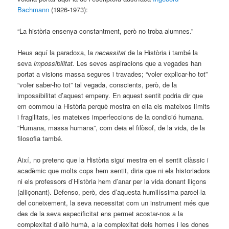
Bachmann
(1926-1973):
“La història ensenya constantment, però no troba alumnes.”
Heus aquí la paradoxa, la
necessitat
de la Història i també la
seva
impossibilitat.
Les seves aspiracions que a vegades han
portat a visions massa segures i travades; “voler explicar-ho tot”
“voler saber-ho tot” tal vegada, conscients, però, de la
impossibilitat d’aquest empeny. En aquest sentit podria dir que
em commou la Història perquè mostra en ella els mateixos límits
i fragilitats, les mateixes imperfeccions de la condició humana.
“Humana, massa humana”, com deia el filòsof, de la vida, de la
filosofia també.
Així, no pretenc que la Història sigui mestra en el sentit clàssic i
acadèmic que molts cops hem sentit, diria que ni els historiadors
ni els professors d’Història hem d’anar per la vida donant lliçons
(alliçonant). Defenso, però, des d’aquesta humilíssima parcel·la
del coneixement, la seva necessitat com un instrument més que
des de la seva especificitat ens permet acostar-nos a la
complexitat d’allò humà, a la complexitat dels homes i les dones