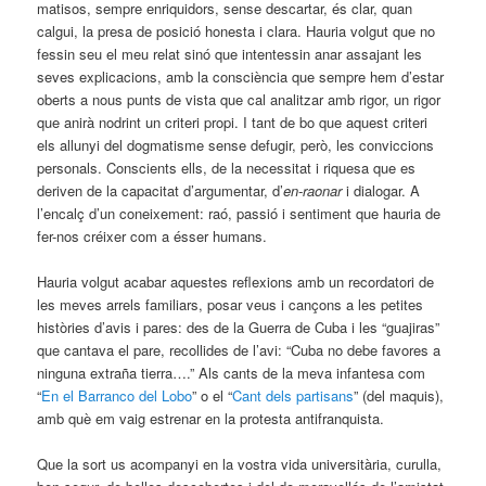
matisos, sempre enriquidors, sense descartar, és clar, quan
calgui, la presa de posició honesta i clara. Hauria volgut que no
fessin seu el meu relat sinó que intentessin anar assajant les
seves explicacions, amb la consciència que sempre hem d’estar
oberts a nous punts de vista que cal analitzar amb rigor, un rigor
que anirà nodrint un criteri propi. I tant de bo que aquest criteri
els allunyi del dogmatisme sense defugir, però, les conviccions
personals. Conscients ells, de la necessitat i riquesa que es
deriven de la capacitat d’argumentar, d’
en-raonar
i dialogar. A
l’encalç d’un coneixement: raó, passió i sentiment que hauria de
fer-nos créixer com a ésser humans.
Hauria volgut acabar aquestes reflexions amb un recordatori de
les meves arrels familiars, posar veus i cançons a les petites
històries d’avis i pares: des de la Guerra de Cuba i les “guajiras”
que cantava el pare, recollides de l’avi: “Cuba no debe favores a
ninguna extraña tierra….” Als cants de la meva infantesa com
“
En el Barranco del Lobo
” o el “
Cant dels partisans
” (del maquis),
amb què em vaig estrenar en la protesta antifranquista.
Que la sort us acompanyi en la vostra vida universitària, curulla,