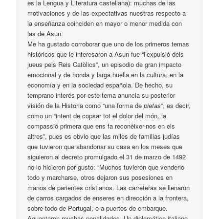
es la Lengua y Literatura castellana): muchas de las
motivaciones y de las expectativas nuestras respecto a
la enseñanza coinciden en mayor o menor medida con
las de Asun.
Me ha gustado corroborar que uno de los primeros temas
históricos que le interesaron a Asun fue “l’expulsió dels
jueus pels Reis Catòlics”, un episodio de gran impacto
emocional y de honda y larga huella en la cultura, en la
economía y en la sociedad española. De hecho, su
temprano interés por este tema anuncia su posterior
visión de la Historia como “una forma de
pietas
”, es decir,
como un “intent de copsar tot el dolor del món, la
compassió primera que ens fa reconèixer-nos en els
altres”, pues es obvio que las miles de familias judías
que tuvieron que abandonar su casa en los meses que
siguieron al decreto promulgado el 31 de marzo de 1492
no lo hicieron por gusto: “Muchos tuvieron que venderlo
todo y marcharse, otros dejaron sus posesiones en
manos de parientes cristianos. Las carreteras se llenaron
de carros cargados de enseres en dirección a la frontera,
sobre todo de Portugal, o a puertos de embarque.
Aguantaron muchas penalidades. Un diplomático italiano