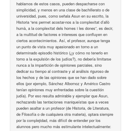
hablamos de estos casos, pueden despacharse con
simplicidad, y menos en una clase de bachillerato o de
universidad, pues, como señala Asun en su escrito, la
Historia “ens permet acostar-nos a la complexitat d’allò
humà, a la complexitat dels homes i les dones”, es decir,
a la multitud de factores e intereses que confluyen en
ciertos acontecimientos. Así, el profesor, aunque tenga
un punto de vista muy apasionado en torno a un
determinado episodio histórico (¿y cómo no tenerlo en
torno a la expulsión de los judíos?), no debería limitarse
nunca a la impartición de opiniones parciales, sino
dedicar su tiempo al contraste y al análisis riguroso de
los hechos y de las opiniones que se han dado sobre
ellos (por ejemplo, Sánchez Albornoz y Américo Castro
tenían opiniones muy enfrentadas sobre la cuestión
judía). Por eso resulta admirable y ejemplar que Asun,
rechazando las tentaciones maniqueístas que a veces
pueden asaltar a un profesor (de Historia, de Literatura,
de Filosofía o de cualquiera otra materia), optara siempre
por la complejidad, más difícil de entender por los
alumnos pero mucho más estimulante intelectualmente: