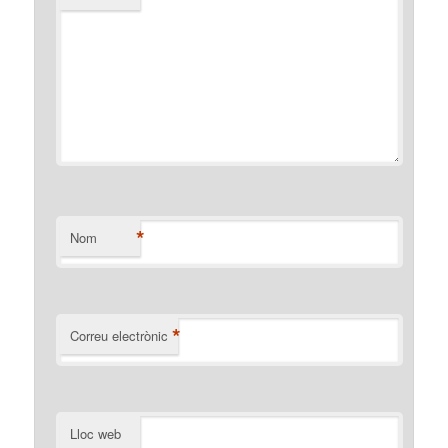
*
Nom
*
Correu electrònic
Lloc web