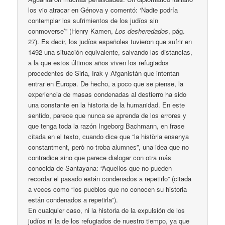
los vio atracar en Génova y comentó: ‘Nadie podría
contemplar los sufrimientos de los judíos sin
conmoverse’” (Henry Kamen,
Los desheredados
, pág.
27). Es decir, los judíos españoles tuvieron que sufrir en
1492 una situación equivalente, salvando las distancias,
a la que estos últimos años viven los refugiados
procedentes de Siria, Irak y Afganistán que intentan
entrar en Europa. De hecho, a poco que se piense, la
experiencia de masas condenadas al destierro ha sido
una constante en la historia de la humanidad. En este
sentido, parece que nunca se aprenda de los errores y
que tenga toda la razón Ingeborg Bachmann, en frase
citada en el texto, cuando dice que “la història ensenya
constantment, però no troba alumnes”, una idea que no
contradice sino que parece dialogar con otra más
conocida de Santayana: “Aquellos que no pueden
recordar el pasado están condenados a repetirlo” (citada
a veces como “los pueblos que no conocen su historia
están condenados a repetirla”).
En cualquier caso, ni la historia de la expulsión de los
judíos ni la de los refugiados de nuestro tiempo, ya que