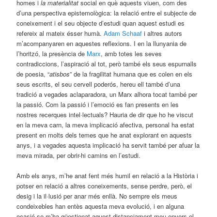
homes i
la materialitat
social en què aquests viuen, com des
d’una perspectiva epistemològica: la relació entre el subjecte de
coneixement i el seu objecte d’estudi quan aquest estudi es
refereix al mateix ésser humà.
Adam Schaaf
i altres autors
m’acompanyaren en aquestes reflexions. I en la llunyania de
l’horitzó, la presència de
Marx
, amb totes les seves
contradiccions, l’aspiració al tot, però també els seus espurnalls
de poesia, “
atisbos
” de la fragilitat humana que es colen en els
seus escrits, el seu cervell poderós, hereu ell també d’una
tradició a vegades aclaparadora, un Marx alhora tocat també per
la passió. Com la passió i l’emoció es fan presents en les
nostres recerques intel·lectuals? Hauria de dir que ho he viscut
en la meva carn, la meva implicació afectiva, personal ha estat
present en molts dels temes que he anat explorant en aquests
anys, i a vegades aquesta implicació ha servit també per afuar la
meva mirada, per obrir-hi camins en l’estudi.
Amb els anys, m’he anat fent més humil en relació a la Història i
potser en relació a altres coneixements, sense perdre, però, el
desig i la il·lusió per anar més enllà. No sempre els meus
condeixebles han entès aquesta meva evolució, i en alguna
ocasió se m’ha qüestionat aquest distanciament meu envers el