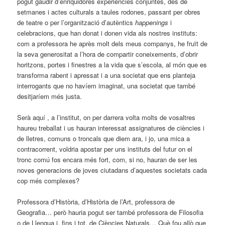
pogut gaudir d’enriquidores experiències conjuntes, des de
setmanes i actes culturals a taules rodones, passant per obres
de teatre o per l’organització d’autèntics
happenings
i
celebracions, que han donat i donen vida als nostres instituts:
com a professora he après molt dels meus companys, he fruït de
la seva generositat a l’hora de compartir coneixements, d’obrir
horitzons, portes i finestres a la vida que s’escola, al món que es
transforma rabent i apressat i a una societat que ens planteja
interrogants que no havíem imaginat, una societat que també
desitjaríem més justa.
Serà aquí , a l’institut, on per darrera volta molts de vosaltres
haureu treballat i us hauran interessat assignatures de ciències i
de lletres, comuns o troncals que diem ara, i jo, una mica a
contracorrent, voldria apostar per uns instituts del futur on el
tronc comú fos encara més fort, com, si no, hauran de ser les
noves generacions de joves ciutadans d’aquestes societats cada
cop més complexes?
Professora d’Història, d’Història de l’Art, professora de
Geografia… però hauria pogut ser també professora de Filosofia
o de Llengua i, fins i tot, de Ciències Naturals… Què fou allò que