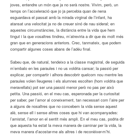
joves, entendre un món que ja no serà nostre. Vivim, però, un
temps on l’acceleració que jo ja percebia quan de nena
esguardava el passat amb la mirada virginal de l’infant, ha
atansat una velocitat ja no de creuer sinó de nau sideral; en
aquestes circumstàncies, la distància entre la vida que hem
tingut i la que vosaltres tindreu, m’atreviria a dir que és molt més
gran que en generacions anteriors. Crec, tanmateix, que podem
compartir algunes coses abans de l’adéu final.
Sabeu que, de natural, tendeixo a la classe magistral, de seguida
m’embalo en les paraules i no us voldria cansar; la passió per
explicar, per compartir i alhora descobrir quelcom nou mentre les
paraules volen lleugeres i els alumnes escolten (hom voldria que
meravellats) pot ser una passió menor però no pas per això
petita. Una passió, en el meu cas, esperonada per la curiositat
per saber, per l’amor al coneixement, tan necessari com l’aire per
a alguns de nosaltres que no concebem la vida sense aquest
alè, sense ell i sense altres coses que hi van acompanyades:
l’amistat, l’amor en el sentit més ampli. En el meu cas, podria dir
que aquesta ha estat la meva manera de caminar per la vida, la
meva manera d’acostar-me als altres i de reconèixer-m’hi.