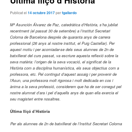
Última lliçó d’Història
Publicat el
14 octubre 2017
per
fgallardo
Mª Asunción Álvarez de Paz, catedràtica d’Història, s’ha jubilat
recentment (el passat 30 de setembre) a l’institut Secretari
Coloma de Barcelona després de quaranta anys de carrera
professional (26 anys al nostre institut, el Puig Castellar). Per
aquest motiu i per acomiadar-se dels seus alumnes de 2n de
batxillerat del curs passat, va escriure aquesta reflexió sobre la
seva matèria: l’origen de la seva vocació, el significat de la
Història com a disciplina humanística, els seus objectius com a
professora, etc. Pel contingut d’aquest assaig i per provenir de
l’Asun, una professora molt rigorosa i molt dedicada en cos i
ànima a la seva professió, considerem que ha de ser conegut pel
nostre alumnat d’ara i pel d’aquells anys de quan ella exercia el
seu magisteri entre nosaltres.
Última lliçó d’Història
Per als alumnes de 2n de batxillerat
de l’Institut Secretari Coloma