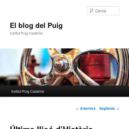
Aneu
al
Cerca
contingut
principal
El blog del Puig
Institut Puig Castellar
Menú
Institut Puig Castellar
principal
Navegació
←
Anteriors
Següents
→
per
les
entrades