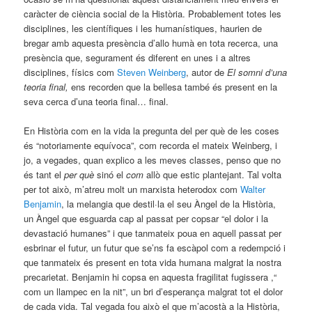
caràcter de ciència social de la Història. Probablement totes les
disciplines, les científiques i les humanístiques, haurien de
bregar amb aquesta presència d’allo humà en tota recerca, una
presència que, segurament és diferent en unes i a altres
disciplines, físics com
Steven Weinberg
, autor de
El somni d’una
teoria final,
ens recorden que la bellesa també és present en la
seva cerca d’una teoria final… final.
En Història com en la vida la pregunta del per què de les coses
és “notoriamente equívoca”, com recorda el mateix Weinberg, i
jo, a vegades, quan explico a les meves classes, penso que no
és tant el
per què
sinó el
com
allò que estic plantejant. Tal volta
per tot això, m’atreu molt un marxista heterodox com
Walter
Benjamin
, la melangia que destil·la el seu Àngel de la Història,
un Àngel que esguarda cap al passat per copsar “el dolor i la
devastació humanes” i que tanmateix poua en aquell passat per
esbrinar el futur, un futur que se’ns fa escàpol com a redempció i
que tanmateix és present en tota vida humana malgrat la nostra
precarietat. Benjamin hi copsa en aquesta fragilitat fugissera ,“
com un llampec en la nit”, un bri d’esperança malgrat tot el dolor
de cada vida. Tal vegada fou això el que m’acostà a la Història,