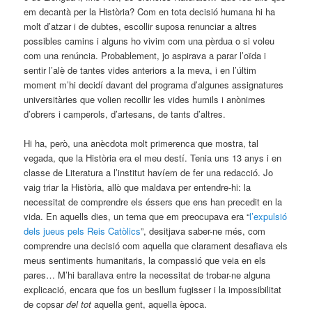
em decantà per la Història? Com en tota decisió humana hi ha
molt d’atzar i de dubtes, escollir suposa renunciar a altres
possibles camins i alguns ho vivim com una pèrdua o si voleu
com una renúncia. Probablement, jo aspirava a parar l’oïda i
sentir l’alè de tantes vides anteriors a la meva, i en l’últim
moment m’hi decidí davant del programa d’algunes assignatures
universitàries que volien recollir les vides humils i anònimes
d’obrers i camperols, d’artesans, de tants d’altres.
Hi ha, però, una anècdota molt primerenca que mostra, tal
vegada, que la Història era el meu destí. Tenia uns 13 anys i en
classe de Literatura a l’institut havíem de fer una redacció. Jo
vaig triar la Història, allò que maldava per entendre-hi: la
necessitat de comprendre els éssers que ens han precedit en la
vida. En aquells dies, un tema que em preocupava era “
l’expulsió
dels jueus pels Reis Catòlics
”, desitjava saber-ne més, com
comprendre una decisió com aquella que clarament desafiava els
meus sentiments humanitaris, la compassió que veia en els
pares… M’hi barallava entre la necessitat de trobar-ne alguna
explicació, encara que fos un besllum fugisser i la impossibilitat
de copsar
del tot
aquella gent, aquella època.