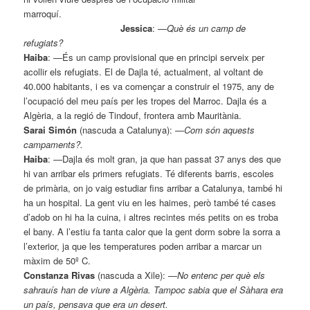
marroquí.
Jessica
:
—
Què és un camp de
refugiats?
Haiba
: —És un camp provisional que en principi serveix per
acollir els refugiats. El de Dajla té, actualment, al voltant de
40.000 habitants, i es va començar a construir el 1975, any de
l’ocupació del meu país per les tropes del Marroc. Dajla és a
Algèria, a la regió de Tindouf, frontera amb Mauritània.
Sarai Simón
(nascuda a Catalunya):
—
Com són aquests
campaments?.
Haiba
: —Dajla és molt gran, ja que han passat 37 anys des que
hi van arribar els primers refugiats. Té diferents barris, escoles
de primària, on jo vaig estudiar fins arribar a Catalunya, també hi
ha un hospital. La gent viu en les haimes, però també té cases
d’adob on hi ha la cuina, i altres recintes més petits on es troba
el bany. A l’estiu fa tanta calor que la gent dorm sobre la sorra a
l’exterior, ja que les temperatures poden arribar a marcar un
màxim de 50º C.
Constanza Rivas
(nascuda a Xile):
—
No entenc per què els
sahrauís han de viure a Algèria. Tampoc sabia que el Sàhara era
un país, pensava que era un desert.