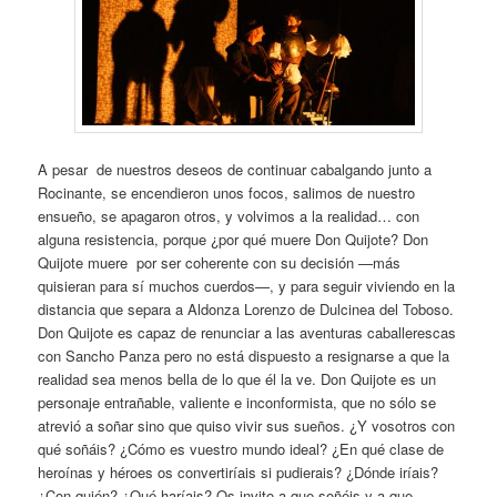
A pesar de nuestros deseos de continuar cabalgando junto a
Rocinante, se encendieron unos focos, salimos de nuestro
ensueño, se apagaron otros, y volvimos a la realidad… con
alguna resistencia, porque ¿por qué muere Don Quijote? Don
Quijote muere por ser coherente con su decisión —más
quisieran para sí muchos cuerdos—, y para seguir viviendo en la
distancia que separa a Aldonza Lorenzo de Dulcinea del Toboso.
Don Quijote es capaz de renunciar a las aventuras caballerescas
con Sancho Panza pero no está dispuesto a resignarse a que la
realidad sea menos bella de lo que él la ve. Don Quijote es un
personaje entrañable, valiente e inconformista, que no sólo se
atrevió a soñar sino que quiso vivir sus sueños. ¿Y vosotros con
qué soñáis? ¿Cómo es vuestro mundo ideal? ¿En qué clase de
heroínas y héroes os convertiríais si pudierais? ¿Dónde iríais?
¿Con quién? ¿Qué haríais? Os invito a que soñéis y a que