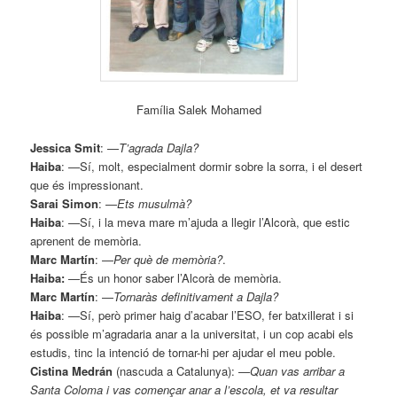
Família Salek Mohamed
Jessica Smit
: —
T’agrada Dajla?
Haiba
: —Sí, molt, especialment dormir sobre la sorra, i el desert
que és impressionant.
Sarai Simon
:
—
Ets musulmà?
Haiba
: —Sí, i la meva mare m’ajuda a llegir l’Alcorà, que estic
aprenent de memòria.
Marc Martín
:
—
Per què de memòria?
.
Haiba:
—És un honor saber l’Alcorà de memòria.
Marc Martín
:
—
Tornaràs definitivament a Dajla?
Haiba
: —Sí, però primer haig d’acabar l’ESO, fer batxillerat i si
és possible m’agradaria anar a la universitat, i un cop acabi els
estudis, tinc la intenció de tornar-hi per ajudar el meu poble.
Cistina Medrán
(nascuda a Catalunya):
—
Quan vas arribar a
Santa Coloma i vas començar anar a l’escola, et va resultar