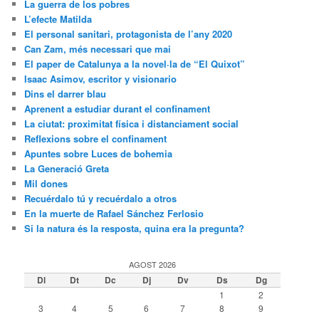
La guerra de los pobres
L’efecte Matilda
El personal sanitari, protagonista de l’any 2020
Can Zam, més necessari que mai
El paper de Catalunya a la novel·la de “El Quixot”
Isaac Asimov, escritor y visionario
Dins el darrer blau
Aprenent a estudiar durant el confinament
La ciutat: proximitat física i distanciament social
Reflexions sobre el confinament
Apuntes sobre Luces de bohemia
La Generació Greta
Mil dones
Recuérdalo tú y recuérdalo a otros
En la muerte de Rafael Sánchez Ferlosio
Si la natura és la resposta, quina era la pregunta?
AGOST 2026
Dl
Dt
Dc
Dj
Dv
Ds
Dg
1
2
3
4
5
6
7
8
9