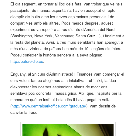
El dia següent, en tornar al lloc dels fets, van trobar que veïns i
passejants, de manera espontània, havien acceptat el repte
d’omplir els buits amb les seves aspiracions personals i de
compartir-les amb els altres. Pocs mesos després, aquest
experiment es va repetir a altres ciutats d’Amèrica del Nord
(Washington, Nova York, Vancouver, Santa Cruz…), i finalment a
la resta del planeta. Avui, altres murs semblants han aparegut a
més d’una vintena de països i en més de 10 llengües distintes.
Podeu conèixer la història sencera a la seva pàgina:
http://beforeidie.cc
.
Enguany, al 2n curs d’Administració i Finances vam començar el
curs volent també afegir-nos a la iniciativa. Tot i així, la idea
d’expressar les nostres aspiracions abans de morir ens
semblava poc concreta i massa grisa. Així que, inspirats per la
manera en què un institut holandès li havia pegat la volta
(
http://www.centralparkoffice.com/graduate/
), vam decidir de
canviar la frase.