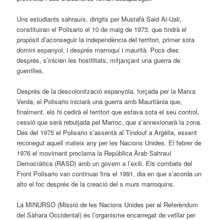
Uns estudiants sahrauís, dirigits per Mustafà Said Al-Uali,
constituiran el Polisario el 10 de maig de 1973, que tindrà el
propòsit d’aconseguir la independència del territori, primer sota
domini espanyol, i després marroquí i maurità. Pocs dies
després, s’inicien les hostilitats, mitjançant una guerra de
guerrilles.
Després de la descolonització espanyola, forçada per la Marxa
Verda, el Polisario iniciarà una guerra amb Mauritània que,
finalment, els hi cedirà el territori que estava sota el seu control,
cessió que serà rebutjada pel Marroc, que s’annexionarà la zona.
Des del 1975 el Polisario s’assentà al Tindouf a Argèlia, essent
reconegut aquell mateix any per les Nacions Unides. El febrer de
1976 el moviment proclama la República Àrab Sahrauí
Democràtica (RASD) amb un govern a l’exili. Els combats del
Front Polisario van continuar fins el 1991, dia en que s’acorda un
alto el foc després de la creació del s murs marroquins.
La MINURSO (Missió de les Nacions Unides per al Referèndum
del Sàhara Occidental) és l’organisme encarregat de vetllar per