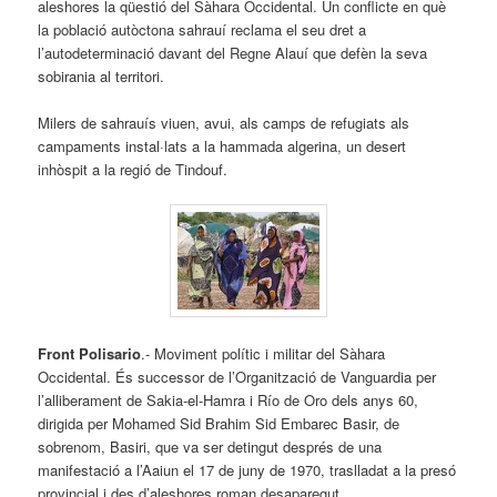
aleshores la qüestió del Sàhara Occidental. Un conflicte en què
la població autòctona sahrauí reclama el seu dret a
l’autodeterminació davant del Regne Alauí que defèn la seva
sobirania al territori.
Milers de sahrauís viuen, avui, als camps de refugiats als
campaments instal·lats a la hammada algerina, un desert
inhòspit a la regió de Tindouf.
Front Polisario
.- Moviment polític i militar del Sàhara
Occidental. És successor de l’Organització de Vanguardia per
l’alliberament de Sakia-el-Hamra i Río de Oro dels anys 60,
dirigida per Mohamed Sid Brahim Sid Embarec Basir, de
sobrenom, Basiri, que va ser detingut després de una
manifestació a l’Aaiun el 17 de juny de 1970, traslladat a la presó
provincial i des d’aleshores roman desaparegut.