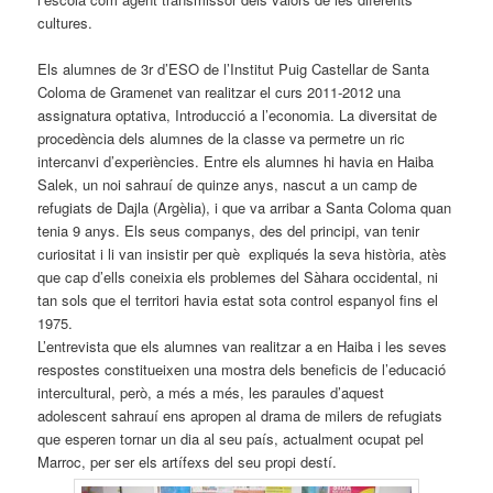
cultures.
Els alumnes de 3r d’ESO de l’Institut Puig Castellar de Santa
Coloma de Gramenet van realitzar el curs 2011-2012 una
assignatura optativa, Introducció a l’economia. La diversitat de
procedència dels alumnes de la classe va permetre un ric
intercanvi d’experiències. Entre els alumnes hi havia en Haiba
Salek, un noi sahrauí de quinze anys, nascut a un camp de
refugiats de Dajla (Argèlia), i que va arribar a Santa Coloma quan
tenia 9 anys. Els seus companys, des del principi, van tenir
curiositat i li van insistir per què expliqués la seva història, atès
que cap d’ells coneixia els problemes del Sàhara occidental, ni
tan sols que el territori havia estat sota control espanyol fins el
1975.
L’entrevista que els alumnes van realitzar a en Haiba i les seves
respostes constitueixen una mostra dels beneficis de l’educació
intercultural, però, a més a més, les paraules d’aquest
adolescent sahrauí ens apropen al drama de milers de refugiats
que esperen tornar un dia al seu país, actualment ocupat pel
Marroc, per ser els artífexs del seu propi destí.