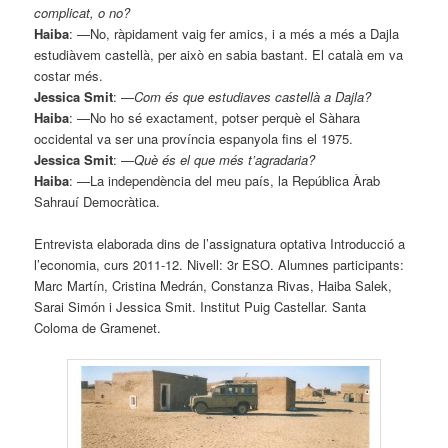
complicat, o no?
Haiba
: —No, ràpidament vaig fer amics, i a més a més a Dajla
estudiàvem castellà, per això en sabia bastant. El català em va
costar més.
Jessica Smit
:
—
Com és que estudiaves castellà a Dajla?
Haiba
: —No ho sé exactament, potser perquè el Sàhara
occidental va ser una província espanyola fins el 1975.
Jessica Smit
:
—
Què és el que més t’agradaria?
Haiba
: —La independència del meu país, la República Àrab
Sahrauí Democràtica.
Entrevista elaborada dins de l’assignatura optativa Introducció a
l’economia, curs 2011-12. Nivell: 3r ESO. Alumnes participants:
Marc Martín, Cristina Medrán, Constanza Rivas, Haiba Salek,
Sarai Simón i Jessica Smit. Institut Puig Castellar. Santa
Coloma de Gramenet.