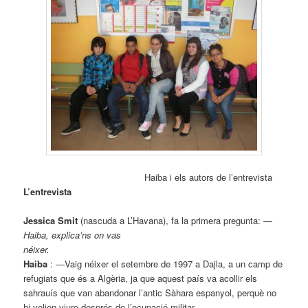
Haiba i els autors de l’entrevista
L’entrevista
Jessica Smit
(nascuda a L’Havana), fa la primera pregunta:
—
Haiba, explica’ns on vas
néixer
.
Haiba
: —Vaig néixer el setembre de 1997 a Dajla, a un camp de
refugiats que és a Algèria, ja que aquest país va acollir els
sahrauís que van abandonar l’antic Sàhara espanyol, perquè no
hi volien viure després de l’ocupació militar