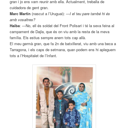
gran i jo ens vam reunir amb ella. Actualment, treballa de
cuidadora de gent gran.
Marc Martín
(nascut a l’Uruguai):
—
I el teu pare també hi és
amb vosaltres?
Haiba
: —No, ell és soldat del Front Polisari i té la seva feina al
campament de Dajla, que és on viu amb la resta de la meva
família. Els estius sempre anem tots cap allà.
El meu germà gran, que fa 2n de batxillerat, viu amb una beca a
Tarragona, i els caps de setmana, quan podem ens hi apleguem
tots a l’Hospitalet de l’Infant.