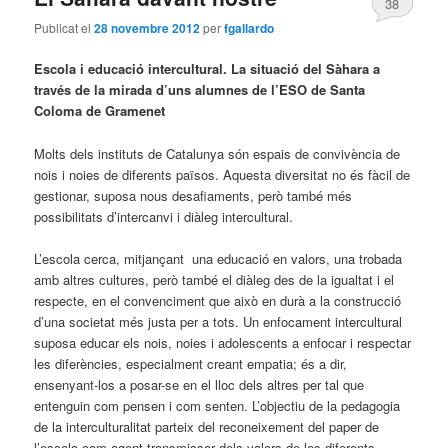
38
Publicat el
28 novembre 2012
per
fgallardo
Escola i educació intercultural. La situació del Sàhara a
través de la mirada d’uns alumnes de l’ESO de Santa
Coloma de Gramenet
Molts dels instituts de Catalunya són espais de convivència de
nois i noies de diferents països. Aquesta diversitat no és fàcil de
gestionar, suposa nous desafiaments, però també més
possibilitats d’intercanvi i diàleg intercultural.
L’escola cerca, mitjançant una educació en valors, una trobada
amb altres cultures, però també el diàleg des de la igualtat i el
respecte, en el convenciment que això en durà a la construcció
d’una societat més justa per a tots. Un enfocament intercultural
suposa educar els nois, noies i adolescents a enfocar i respectar
les diferències, especialment creant empatia; és a dir,
ensenyant-los a posar-se en el lloc dels altres per tal que
entenguin com pensen i com senten. L’objectiu de la pedagogia
de la interculturalitat parteix del reconeixement del paper de
l’escola com agent transmissor dels valors de les diferents