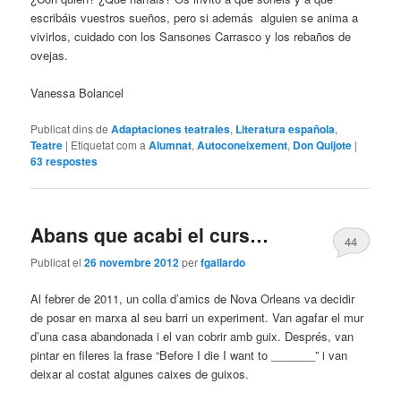
escribáis vuestros sueños, pero si además alguien se anima a
vivirlos, cuidado con los Sansones Carrasco y los rebaños de
ovejas.
Vanessa Bolancel
Publicat dins de
Adaptaciones teatrales
,
Literatura española
,
Teatre
|
Etiquetat com a
Alumnat
,
Autoconeixement
,
Don Quijote
|
63
respostes
Abans que acabi el curs…
44
Publicat el
26 novembre 2012
per
fgallardo
Al febrer de 2011, un colla d’amics de Nova Orleans va decidir
de posar en marxa al seu barri un experiment. Van agafar el mur
d’una casa abandonada i el van cobrir amb guix. Després, van
pintar en fileres la frase “Before I die I want to _______” i van
deixar al costat algunes caixes de guixos.