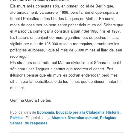
Els murs més coneguts són, en primer lloc el de Berlín que,
afortunadament, va caure el 1989, però també el que separa a
Israel i Palestina o fins i tot les tanques de Melilla. En canvi,
molts de nosaltres no hem sentit parlar dels murs del Sàhara que
el Marroc va començar a construir a partir del 1980 fins el 1987.
Es tracta d’un conjunt de murs gigantins fets de pedres i filats,
vigilats per més de 125.000 soldats marroquins, armats per les
potències europees, i que té més de 5.000 mines al llarg del seu
recorregut.
Els sis murs construïts pel Marroc divideixen el Sàhara ocupat i
són com unes llargues cicatrius que recorren el desert. Ens
il·lusiona pensar que els murs es podran enderrocar, però més
difícil serà la neutralització de les mines que continuen matant i
mutilant.
Gemma García Fuertes
Publicat dins de
Economia
,
Educació per a la Ciutadania
,
Història
,
Política
|
Etiquetat com a
Alumnat
,
Diversitat cultural
,
Refugiats
,
Sàhara
|
38
respostes