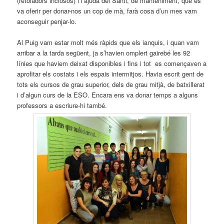
(retoladors inclosos) i l’ajuda del Santi, de manteniment, que es
va oferir per donar-nos un cop de mà, farà cosa d’un mes vam
aconseguir penjar-lo.
Al Puig vam estar molt més ràpids que els ianquis, i quan vam
arribar a la tarda següent, ja s’havien omplert gairebé les 92
línies que haviem deixat disponibles i fins i tot es començaven a
aprofitar els costats i els espais intermitjos. Havia escrit gent de
tots els cursos de grau superior, dels de grau mitjà, de batxillerat
i d’algun curs de la ESO. Encara ens va donar temps a alguns
professors a escriure-hi també.