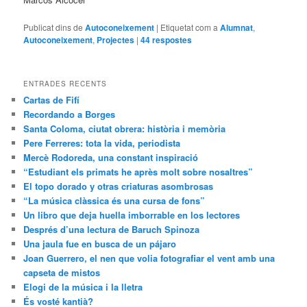
Publicat dins de
Autoconeixement
|
Etiquetat com a
Alumnat
,
Autoconeixement
,
Projectes
|
44
respostes
ENTRADES RECENTS
Cartas de Fifí
Recordando a Borges
Santa Coloma, ciutat obrera: història i memòria
Pere Ferreres: tota la vida, periodista
Mercè Rodoreda, una constant inspiració
“Estudiant els primats he après molt sobre nosaltres”
El topo dorado y otras criaturas asombrosas
“La música clàssica és una cursa de fons”
Un libro que deja huella imborrable en los lectores
Després d’una lectura de Baruch Spinoza
Una jaula fue en busca de un pájaro
Joan Guerrero, el nen que volia fotografiar el vent amb una
capseta de mistos
Elogi de la música i la lletra
És vosté kantià?