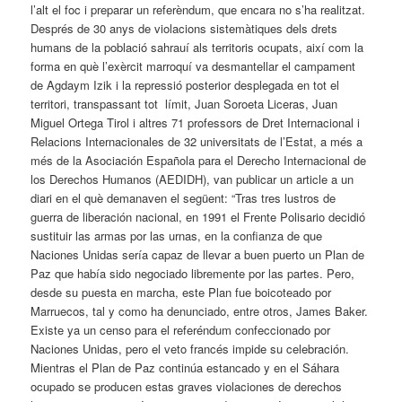
l’alt el foc i preparar un referèndum, que encara no s’ha realitzat.
Després de 30 anys de violacions sistemàtiques dels drets
humans de la població sahrauí als territoris ocupats, així com la
forma en què l’exèrcit marroquí va desmantellar el campament
de Agdaym Izik i la repressió posterior desplegada en tot el
territori, transpassant tot límit, Juan Soroeta Liceras, Juan
Miguel Ortega Tirol i altres 71 professors de Dret Internacional i
Relacions Internacionales de 32 universitats de l’Estat, a més a
més de la Asociación Española para el Derecho Internacional de
los Derechos Humanos (AEDIDH), van publicar un article a un
diari en el què demanaven el següent: “Tras tres lustros de
guerra de liberación nacional, en 1991 el Frente Polisario decidió
sustituir las armas por las urnas, en la confianza de que
Naciones Unidas sería capaz de llevar a buen puerto un Plan de
Paz que había sido negociado libremente por las partes. Pero,
desde su puesta en marcha, este Plan fue boicoteado por
Marruecos, tal y como ha denunciado, entre otros, James Baker.
Existe ya un censo para el referéndum confeccionado por
Naciones Unidas, pero el veto francés impide su celebración.
Mientras el Plan de Paz continúa estancado y en el Sáhara
ocupado se producen estas graves violaciones de derechos