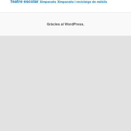
Teatre escolar
Ximpanzés
Ximpanzés i reciclatge de mòbils
Gràcies al WordPress.