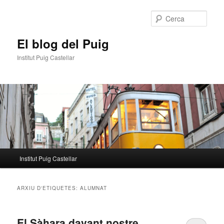
Aneu
Aneu
al
al
Cerca
contingut
contingut
principal
secundari
El blog del Puig
Institut Puig Castellar
Menú
Institut Puig Castellar
principal
ARXIU D'ETIQUETES:
ALUMNAT
El Sàhara davant nostre