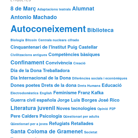
8 de Març
Alumnat
Adaptacions teatrals
Antonio Machado
Autoconeixement
Biblioteca
Biologia
Bitcoin
Centrals nuclears
cifrado
Cinquantenari de l'Institut Puig Castellar
Competències bàsiques
Civilitzacions antigues
Confinament
Convivència
Creació
Dia de la Dona Treballadora
Dia Internacional de la Dona
Diferències socials i econòmiques
Dones poetes
Drets de la dona
Educació
Drets Humans
Feminisme
Franz Kafka
Electrodomèstics
English
Guerra civil española
Jorge Luis Borges
José Rico
Literatura juvenil
Noves tecnologies
Opinió
P2P
Pere Calders
Psicologia
Qüestionari per adults
Refugiats
Retallades
Qüestionari per a joves
Santa Coloma de Gramenet
Societat