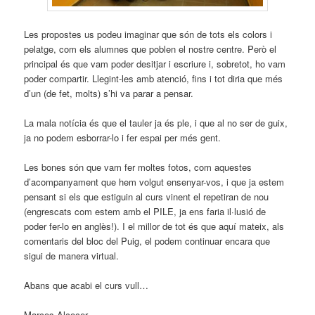
Les propostes us podeu imaginar que són de tots els colors i
pelatge, com els alumnes que poblen el nostre centre. Però el
principal és que vam poder desitjar i escriure i, sobretot, ho vam
poder compartir. Llegint-les amb atenció, fins i tot diria que més
d’un (de fet, molts) s’hi va parar a pensar.
La mala notícia és que el tauler ja és ple, i que al no ser de guix,
ja no podem esborrar-lo i fer espai per més gent.
Les bones són que vam fer moltes fotos, com aquestes
d’acompanyament que hem volgut ensenyar-vos, i que ja estem
pensant si els que estiguin al curs vinent el repetiran de nou
(engrescats com estem amb el PILE, ja ens faria il·lusió de
poder fer-lo en anglès!). I el millor de tot és que aquí mateix, als
comentaris del bloc del Puig, el podem continuar encara que
sigui de manera virtual.
Abans que acabi el curs vull…
Marcos Alcocer