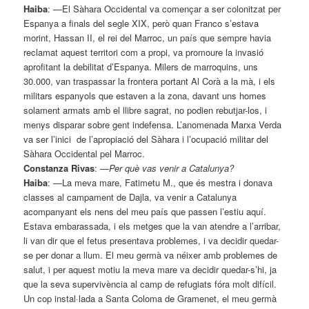
Haiba
: —El Sàhara Occidental va començar a ser colonitzat per
Espanya a finals del segle XIX, però quan Franco s’estava
morint, Hassan II, el rei del Marroc, un país que sempre havia
reclamat aquest territori com a propi, va promoure la invasió
aprofitant la debilitat d’Espanya. Milers de marroquins, uns
30.000, van traspassar la frontera portant Al Corà a la mà, i els
militars espanyols que estaven a la zona, davant uns homes
solament armats amb el llibre sagrat, no podien rebutjar-los, i
menys disparar sobre gent indefensa. L’anomenada Marxa Verda
va ser l’inici de l’apropiació del Sàhara i l’ocupació militar del
Sàhara Occidental pel Marroc.
Constanza Rivas
:
—
Per què vas venir a Catalunya?
Haiba
: —La meva mare, Fatimetu M., que és mestra i donava
classes al campament de Dajla, va venir a Catalunya
acompanyant els nens del meu país que passen l’estiu aquí.
Estava embarassada, i els metges que la van atendre a l’arribar,
li van dir que el fetus presentava problemes, i va decidir quedar-
se per donar a llum. El meu germà va néixer amb problemes de
salut, i per aquest motiu la meva mare va decidir quedar-s’hi, ja
que la seva supervivència al camp de refugiats fóra molt difícil.
Un cop instal·lada a Santa Coloma de Gramenet, el meu germà