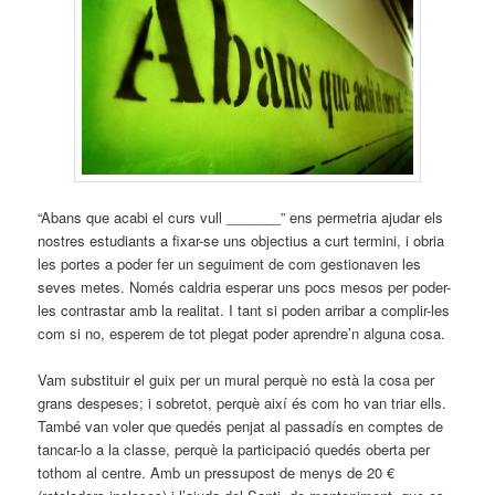
“Abans que acabi el curs vull _______” ens permetria ajudar els
nostres estudiants a fixar-se uns objectius a curt termini, i obria
les portes a poder fer un seguiment de com gestionaven les
seves metes. Només caldria esperar uns pocs mesos per poder-
les contrastar amb la realitat. I tant si poden arribar a complir-les
com si no, esperem de tot plegat poder aprendre’n alguna cosa.
Vam substituir el guix per un mural perquè no està la cosa per
grans despeses; i sobretot, perquè així és com ho van triar ells.
També van voler que quedés penjat al passadís en comptes de
tancar-lo a la classe, perquè la participació quedés oberta per
tothom al centre. Amb un pressupost de menys de 20 €