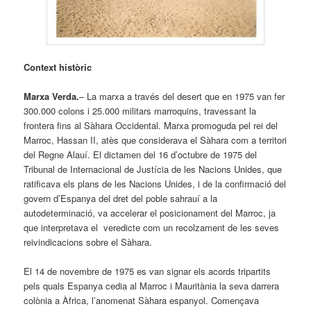
Context històric
Marxa Verda.
– La marxa a través del desert que en 1975 van fer
300.000 colons i 25.000 militars marroquins, travessant la
frontera fins al Sàhara Occidental. Marxa promoguda pel rei del
Marroc, Hassan II, atès que considerava el Sàhara com a territori
del Regne Alauí. El dictamen del 16 d’octubre de 1975 del
Tribunal de Internacional de Justícia de les Nacions Unides, que
ratificava els plans de les Nacions Unides, i de la confirmació del
govern d’Espanya del dret del poble sahrauí a la
autodeterminació, va accelerar el posicionament del Marroc, ja
que interpretava el veredicte com un recolzament de les seves
reivindicacions sobre el Sàhara.
El 14 de novembre de 1975 es van signar els acords tripartits
pels quals Espanya cedia al Marroc i Mauritània la seva darrera
colònia a Àfrica, l’anomenat Sàhara espanyol. Començava