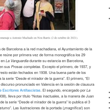
homenaje a Antonio Machado en Nou Barris (2 de octubre de 2021).
n de Barcelona a la red machadiana, el Ayuntamiento de la
que reúne por primera vez de forma monográfica los 29
ó en
La Vanguardia
durante su estancia en Barcelona,
 en sus
Prosas completas
. Excepto el primero, de 1937, y
l resto están fechados en 1938. Una buena parte de los
 la serie “Desde el mirador de la guerra”. El primero, “El
el discurso pronunciado en Valencia en la sesión de clausura
e Escritores Antifascistas
. El segundo, encargado por
La
8), lleva por título “Notas inactuales, a la manera de Juan
de la serie “Desde el mirador de la guerra” lo publica el 3
umo”. Las ilustraciones de la portada (¡magnífica!) son