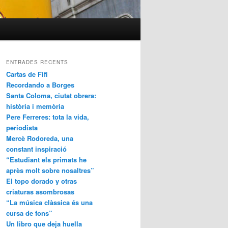
ENTRADES RECENTS
Cartas de Fifí
Recordando a Borges
Santa Coloma, ciutat obrera:
història i memòria
Pere Ferreres: tota la vida,
periodista
Mercè Rodoreda, una
constant inspiració
“Estudiant els primats he
après molt sobre nosaltres”
El topo dorado y otras
criaturas asombrosas
“La música clàssica és una
cursa de fons”
Un libro que deja huella