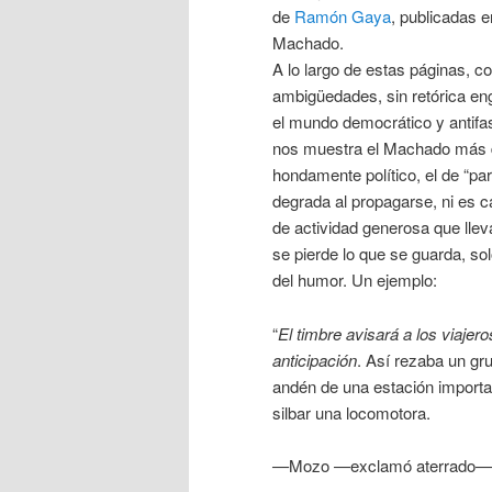
de
Ramón Gaya
, publicadas e
Machado.
A lo largo de estas páginas, co
ambigüedades, sin retórica en
el mundo democrático y antifas
nos muestra el Machado más di
hondamente político, el de “par
degrada al propagarse, ni es c
de actividad generosa que llev
se pierde lo que se guarda, sol
del humor. Un ejemplo:
“
El timbre avisará a los viajer
anticipación
. Así rezaba un gru
andén de una estación importa
silbar una locomotora.
—
Mozo
—
exclamó aterrado
—