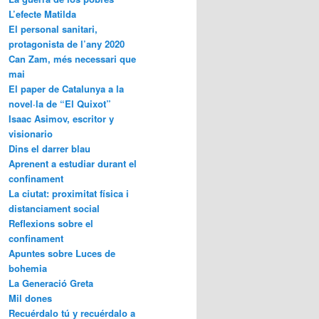
L’efecte Matilda
El personal sanitari,
protagonista de l’any 2020
Can Zam, més necessari que
mai
El paper de Catalunya a la
novel·la de “El Quixot”
Isaac Asimov, escritor y
visionario
Dins el darrer blau
Aprenent a estudiar durant el
confinament
La ciutat: proximitat física i
distanciament social
Reflexions sobre el
confinament
Apuntes sobre Luces de
bohemia
La Generació Greta
Mil dones
Recuérdalo tú y recuérdalo a