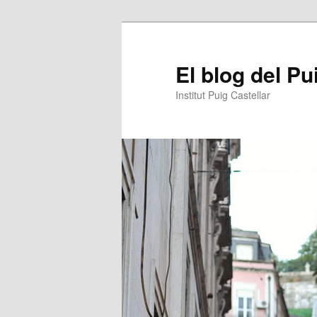
Aneu
Aneu
al
al
contingut
contingut
El blog del Pu
principal
secundari
Institut Puig Castellar