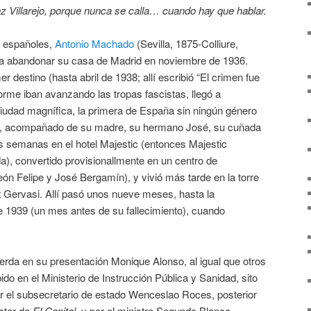
 Villarejo, porque nunca se calla… cuando hay que hablar.
s españoles,
Antonio Machado
(Sevilla, 1875-Colliure,
o a abandonar su casa de Madrid en noviembre de 1936.
r destino (hasta abril de 1938; allí escribió “El crimen fue
orme iban avanzando las tropas fascistas, llegó a
ciudad magnífica, la primera de España sin ningún género
ril, acompañado de su madre, su hermano José, su cuñada
os semanas en el hotel Majestic (entonces Majestic
da), convertido provisionallmente en un centro de
León Felipe y José Bergamín), y vivió más tarde en la torre
t Gervasi. Allí pasó unos nueve meses, hasta la
 1939 (un mes antes de su fallecimiento), cuando
erda en su presentación Monique Alonso, al igual que otros
ido en el Ministerio de Instrucción Pública y Sanidad, sito
or el subsecretario de estado Wenceslao Roces, posterior
uctor de
El Capital
, y por el ministro Segundo Blanco