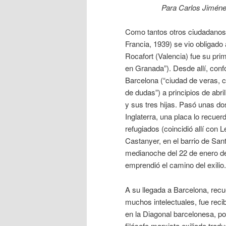
Para Carlos Jiménez
Como tantos otros ciudadano
Francia, 1939) se vio obligad
Rocafort (Valencia) fue su prime
en Granada”). Desde allí, conf
Barcelona (“ciudad de veras, 
de dudas”) a principios de ab
y sus tres hijas. Pasó unas d
Inglaterra, una placa lo recuer
refugiados (coincidió allí con 
Castanyer, en el barrio de San
medianoche del 22 de enero de
emprendió el camino del exilio.
A su llegada a Barcelona, recu
muchos intelectuales, fue recib
en la Diagonal barcelonesa, p
filósofo marxista exiliado trad