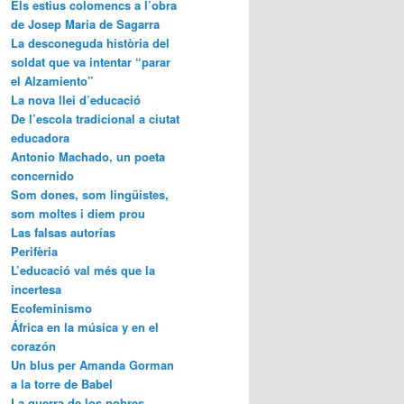
Els estius colomencs a l’obra
de Josep Maria de Sagarra
La desconeguda història del
soldat que va intentar “parar
el Alzamiento”
La nova llei d’educació
De l’escola tradicional a ciutat
educadora
Antonio Machado, un poeta
concernido
Som dones, som lingüistes,
som moltes i diem prou
Las falsas autorías
Perifèria
L’educació val més que la
incertesa
Ecofeminismo
África en la música y en el
corazón
Un blus per Amanda Gorman
a la torre de Babel
La guerra de los pobres