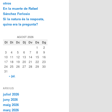
otros
En la muerte de Rafael
Sánchez Ferlosio
Si la natura és la resposta,
quina era la pregunta?
AGOST 2026
Dl
Dt
Dc
Dj
Dv
Ds
Dg
1
2
3
4
5
6
7
8
9
10
11
12
13
14
15
16
17
18
19
20
21
22
23
24
25
26
27
28
29
30
31
« jul.
ARXIUS
juliol 2026
juny 2026
maig 2026
març 2026