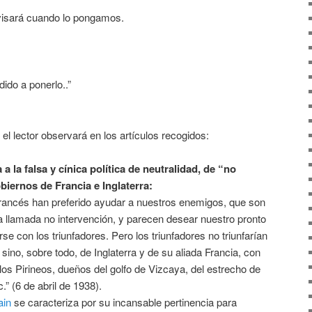
avisará cuando lo pongamos.
ido a ponerlo..”
el lector observará en los artículos recogidos:
a a la falsa y cínica política de neutralidad, de “no
biernos de Francia e Inglaterra:
francés han preferido ayudar a nuestros enemigos, que son
a llamada no intervención, y parecen desear nuestro pronto
se con los triunfadores. Pero los triunfadores no triunfarían
ino, sobre todo, de Inglaterra y de su aliada Francia, con
e los Pirineos, dueños del golfo de Vizcaya, del estrecho de
c.” (6 de abril de 1938).
ain
se caracteriza por su incansable pertinencia para