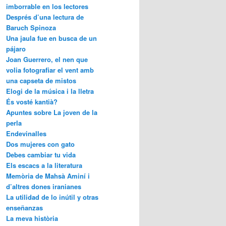
imborrable en los lectores
Després d’una lectura de
Baruch Spinoza
Una jaula fue en busca de un
pájaro
Joan Guerrero, el nen que
volia fotografiar el vent amb
una capseta de mistos
Elogi de la música i la lletra
És vosté kantià?
Apuntes sobre La joven de la
perla
Endevinalles
Dos mujeres con gato
Debes cambiar tu vida
Els escacs a la literatura
Memòria de Mahsà Aminí i
d’altres dones iranianes
La utilidad de lo inútil y otras
enseñanzas
La meva història