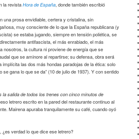
n la revista
Hora de España
, donde también escribió
n una prosa envidiable, certera y cristalina, sin
gañosa, muy consciente de lo que la España republicana (y
cista) se estaba jugando, siempre en tensión poliética, se
rectamente antifascista, el más enrabiado, el más
a nosotros, la cultura ni proviene de energía que se
audal que se aminore al repartirse; su defensa, obra será
a implícita las dos más hondas paradojas de la ética: solo
o se gana lo que se da” (10 de julio de 1937). Y con sentido
os la salida de todos los trenes con cinco minutos de
eso letrero escrito en la pared del restaurante continuo al
nte. Mairena apuraba tranquilamente su café, cuando oyó
, ¿es verdad lo que dice ese letrero?