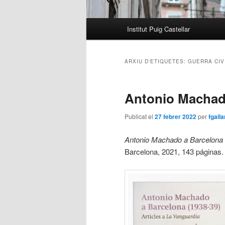
Menú
Institut Puig Castellar
principal
ARXIU D'ETIQUETES:
GUERRA CIV
Antonio Machad
Publicat el
27 febrer 2022
per
fgall
Antonio Machado a Barcelona (
Barcelona, 2021, 143 páginas.