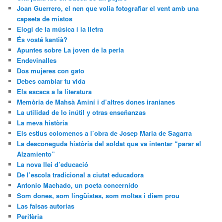
Joan Guerrero, el nen que volia fotografiar el vent amb una
capseta de mistos
Elogi de la música i la lletra
És vosté kantià?
Apuntes sobre La joven de la perla
Endevinalles
Dos mujeres con gato
Debes cambiar tu vida
Els escacs a la literatura
Memòria de Mahsà Aminí i d’altres dones iranianes
La utilidad de lo inútil y otras enseñanzas
La meva història
Els estius colomencs a l’obra de Josep Maria de Sagarra
La desconeguda història del soldat que va intentar “parar el
Alzamiento”
La nova llei d’educació
De l’escola tradicional a ciutat educadora
Antonio Machado, un poeta concernido
Som dones, som lingüistes, som moltes i diem prou
Las falsas autorías
Perifèria