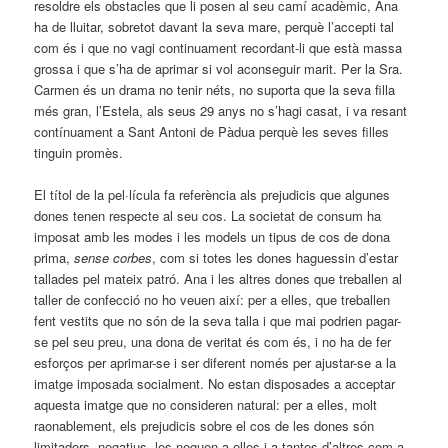
resoldre els obstacles que li posen al seu camí acadèmic, Ana
ha de lluitar, sobretot davant la seva mare, perquè l’accepti tal
com és i que no vagi continuament recordant-li que està massa
grossa i que s’ha de aprimar si vol aconseguir marit. Per la Sra.
Carmen és un drama no tenir néts, no suporta que la seva filla
més gran, l’Estela, als seus 29 anys no s’hagi casat, i va resant
contínuament a Sant Antoni de Pàdua perquè les seves filles
tinguin promès.
El títol de la pel·lícula fa referència als prejudicis que algunes
dones tenen respecte al seu cos. La societat de consum ha
imposat amb les modes i les models un tipus de cos de dona
prima,
sense corbes
, com si totes les dones haguessin d’estar
tallades pel mateix patró. Ana i les altres dones que treballen al
taller de confecció no ho veuen així: per a elles, que treballen
fent vestits que no són de la seva talla i que mai podrien pagar-
se pel seu preu, una dona de veritat és com és, i no ha de fer
esforços per aprimar-se i ser diferent només per ajustar-se a la
imatge imposada socialment. No estan disposades a acceptar
aquesta imatge que no consideren natural: per a elles, molt
raonablement, els prejudicis sobre el cos de les dones són
limitadors, negatius, les neguen a elles i a tantes d’altres com a