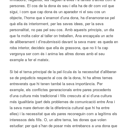
persones. El cos de la dona és seu i ella ha de dir com vol que
sigui, i com que cap dona és un aparador ni el seu cos un
objecte, l’home que s’enamori d’una dona, ha d’enamorar-se pel
què ella és interiorment, per les seves idees, per la seva
personalitat, no pas pel seu cos. Amb aquests principis, un dia
que fa molta calor al taller on treballen, Ana encapçala un acte
de alliberament i d’insubmissió davant la seva mare: es queda en
roba interior, decideix que ella és grassona, que no li fa cap
vergonya ser com és i anima les altres dones amb el seu
exemple a fer el mateix.
Si bé el tema principal de la pel·lícula és la necessitat d’alliberar-
se de prejudicis respecte al cos de la dona, hi ha altres temes
entreverats que hi tenen també la seva importància. Per
exemple, els conflictes generacionals entre pares procedents
d’una cultura més tradicional i fills crescuts al si d’una cultura
més igualitària (part dels problemes de comunicació entre Ana i
la seva mare deriven de la diferència cultural que hi ha entre
elles) i la necessitat que els pares reconeguin com a legítims els
interessos dels fills. O, un altre tema, les dones que volen
estudiar: per què s’han de posar més entrebancs a una dona que