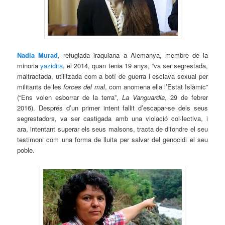
Nadia Murad
, refugiada iraquiana a Alemanya, membre de la
minoria
yazidita
, el 2014, quan tenia 19 anys, “va ser segrestada,
maltractada, utilitzada com a botí de guerra i esclava sexual per
militants de les
forces del mal
, com anomena ella l’Estat Islàmic”
(“Ens volen esborrar de la terra”,
La Vanguardia
, 29 de febrer
2016). Després d’un primer intent fallit d’escapar-se dels seus
segrestadors, va ser castigada amb una violació col·lectiva, i
ara, intentant superar els seus malsons, tracta de difondre el seu
testimoni com una forma de lluita per salvar del genocidi el seu
poble.