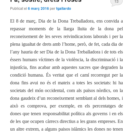
13
Publicat el
6 març 2016
per
fgallardo
El 8 de març, Dia de la Dona Treballadora, ens convida a
repassar moments de la llarga lluita de la dona pel
reconeixement de les seves reivindicacions laborals i per la
plena igualtat de drets amb l’home, però, de fet, cada dia de
l’any hauria de ser Dia de la Dona Treballadora i de tots els
éssers humans víctimes de la violència, la discriminació i la
injustícia, fins acabar amb aquestes xacres que degraden la
condició humana. És veritat que el camí recorregut per la
dona fins avui no és el mateix a totes les societats: hi ha
societats del món occidental, com als països nòrdics, on la
dona gaudeix d’un reconeixement semblant al dels homes, i
això es comprova, per exemple, en els percentatges de
dones que tenen responsabilitat política als governs i en els
de les que ocupen càrrecs directius a les grans empreses. En
un altre extrem, a alguns paisos islàmics les dones no tenen