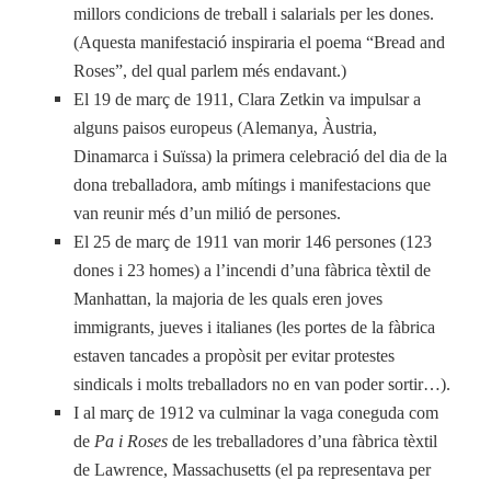
millors condicions de treball i salarials per les dones.
(Aquesta manifestació inspiraria el poema “Bread and
Roses”, del qual parlem més endavant.)
El 19 de març de 1911, Clara Zetkin va impulsar a
alguns paisos europeus (Alemanya, Àustria,
Dinamarca i Suïssa) la primera celebració del dia de la
dona treballadora, amb mítings i manifestacions que
van reunir més d’un milió de persones.
El 25 de març de 1911 van morir 146 persones (123
dones i 23 homes) a l’incendi d’una fàbrica tèxtil de
Manhattan, la majoria de les quals eren joves
immigrants, jueves i italianes (les portes de la fàbrica
estaven tancades a propòsit per evitar protestes
sindicals i molts treballadors no en van poder sortir…).
I al març de 1912 va culminar la vaga coneguda com
de
Pa i Roses
de les treballadores d’una fàbrica tèxtil
de Lawrence, Massachusetts (el pa representava per