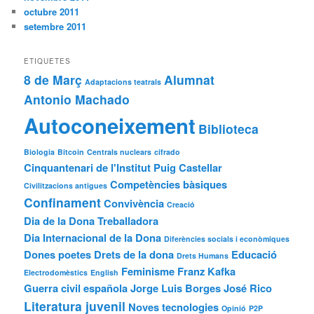
octubre 2011
setembre 2011
ETIQUETES
8 de Març
Alumnat
Adaptacions teatrals
Antonio Machado
Autoconeixement
Biblioteca
Biologia
Bitcoin
Centrals nuclears
cifrado
Cinquantenari de l'Institut Puig Castellar
Competències bàsiques
Civilitzacions antigues
Confinament
Convivència
Creació
Dia de la Dona Treballadora
Dia Internacional de la Dona
Diferències socials i econòmiques
Dones poetes
Drets de la dona
Educació
Drets Humans
Feminisme
Franz Kafka
Electrodomèstics
English
Guerra civil española
Jorge Luis Borges
José Rico
Literatura juvenil
Noves tecnologies
Opinió
P2P