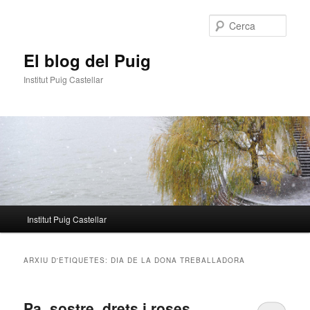
Aneu
Aneu
al
al
Cerca
contingut
contingut
principal
secundari
El blog del Puig
Institut Puig Castellar
Menú
Institut Puig Castellar
principal
ARXIU D'ETIQUETES:
DIA DE LA DONA TREBALLADORA
Pa, sostre, drets i roses