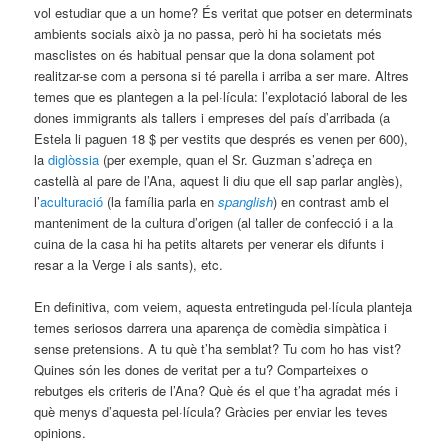
vol estudiar que a un home? És veritat que potser en determinats
ambients socials això ja no passa, però hi ha societats més
masclistes on és habitual pensar que la dona solament pot
realitzar-se com a persona si té parella i arriba a ser mare. Altres
temes que es plantegen a la pel·lícula: l’explotació laboral de les
dones immigrants als tallers i empreses del país d’arribada (a
Estela li paguen 18 $ per vestits que després es venen per 600),
la
diglòssia
(per exemple, quan el Sr. Guzman s’adreça en
castellà al pare de l’Ana, aquest li diu que ell sap parlar anglès),
l’
aculturació
(la família parla en
spanglish
) en contrast amb el
manteniment de la cultura d’origen (al taller de confecció i a la
cuina de la casa hi ha petits altarets per venerar els difunts i
resar a la Verge i als sants), etc.
En definitiva, com veiem, aquesta entretinguda pel·lícula planteja
temes seriosos darrera una aparença de comèdia simpàtica i
sense pretensions. A tu què t’ha semblat? Tu com ho has vist?
Quines són les dones de veritat per a tu? Comparteixes o
rebutges els criteris de l’Ana? Què és el que t’ha agradat més i
què menys d’aquesta pel·lícula? Gràcies per enviar les teves
opinions.