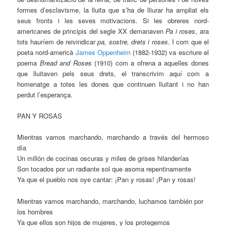
formes d’esclavisme, la lluita que s’ha de lliurar ha ampliat els
seus fronts i les seves motivacions. Si les obreres nord-
americanes de principis del segle XX demanaven
Pa i roses
, ara
tots hauríem de reivindicar
pa, sostre, drets i roses
. I com que e
l
poeta nord-americà
James Oppenheim
(1882-1932) va escriure el
poema
Bread and Roses
(1910)
com a ofrena a aquelles dones
que lluitaven pels seus drets, el transcrivim aquí com a
homenatge a totes les dones que continuen lluitant i no han
perdut l’esperança.
PAN Y ROSAS
Mientras vamos marchando, marchando a través del hermoso
día
Un millón de cocinas oscuras y miles de grises hilanderías
Son tocados por un radiante sol que asoma repentinamente
Ya que el pueblo nos oye cantar: ¡Pan y rosas! ¡Pan y rosas!
Mientras vamos marchando, marchando, luchamos también por
los hombres
Ya que ellos son hijos de mujeres, y los protegemos