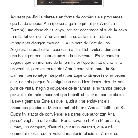
Aquesta pel·lícula planteja en forma de comèdia els problemes
que ha de superar Ana (personatge interpretat per América
Ferrera), una dona de 18 anys, per ser acceptada al si de la seva
família tal com és. Ana viu amb la seva família —obrers
immigrants d’origen mexicà—, a un barri de l’est de Los
Angeles, ha acabat la secundària a l’institut i voldria demanar
una beca per continuar estudis a la universitat. És la primera
vegada que un membre de la família té l’oportunitat d’anar a la
universitat, però els pares de l’Ana (sobretot la mare, la Sra.
Carmen, personatge interpretat per Lupe Ontiveros) no ho veuen
clar, no sols perquè Ana sigui una dona i les dones, des del seu
punt de vista, hagin d’ocupar-se de la família, sinò també perquè
per a ells és més important que treballi al taller de confecció de
la seva germana Estela i que l’ajudi a tirar endavant els
encàrrecs pendents. Mentrestant, el tutor d’Ana a l’institut, el Sr.
Guzmán, tracta de convèncer els pares que autoritzin Ana
perquè vagi a la universitat. Per la seva part, Ana té un amic,
Jimmy, un company d’estudis, futur universitari, que està
enamorat d’ella i que hi voldria mantenir relacions. A més de