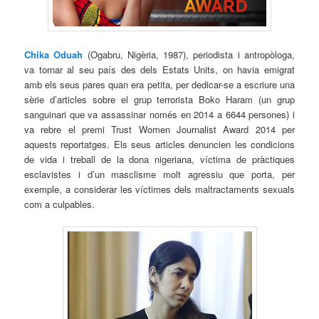
Chika Oduah
(Ogabru, Nigèria, 1987), periodista i antropòloga,
va tornar al seu país des dels Estats Units, on havia emigrat
amb els seus pares quan era petita, per dedicar-se a escriure una
sèrie d’articles sobre el grup terrorista Boko Haram (un grup
sanguinari que va assassinar només en 2014 a 6644 persones) i
va rebre el premi Trust Women Journalist Award 2014 per
aquests reportatges. Els seus articles denuncien les condicions
de vida i treball de la dona nigeriana, víctima de pràctiques
esclavistes i d’un masclisme molt agressiu que porta, per
exemple, a considerar les víctimes dels maltractaments sexuals
com a culpables.