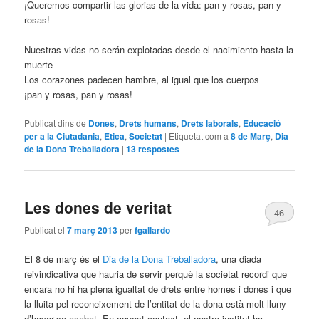
¡Queremos compartir las glorias de la vida: pan y rosas, pan y
rosas!
Nuestras vidas no serán explotadas desde el nacimiento hasta la
muerte
Los corazones padecen hambre, al igual que los cuerpos
¡pan y rosas, pan y rosas!
Publicat dins de
Dones
,
Drets humans
,
Drets laborals
,
Educació
per a la Ciutadania
,
Ètica
,
Societat
|
Etiquetat com a
8 de Març
,
Dia
de la Dona Treballadora
|
13
respostes
Les dones de veritat
46
Publicat el
7 març 2013
per
fgallardo
El 8 de març és el
Dia de la Dona Treballadora
, una diada
reivindicativa que hauria de servir perquè la societat recordi que
encara no hi ha plena igualtat de drets entre homes i dones i que
la lluita pel reconeixement de l’entitat de la dona està molt lluny
d’haver-se acabat. En aquest context, el nostre institut ha