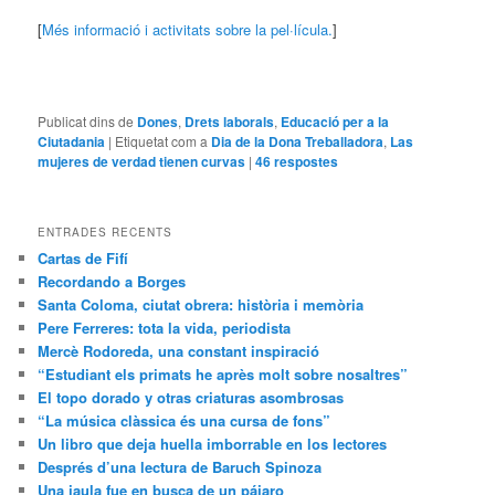
[
Més informació i activitats sobre la pel·lícula.
]
Publicat dins de
Dones
,
Drets laborals
,
Educació per a la
Ciutadania
|
Etiquetat com a
Dia de la Dona Treballadora
,
Las
mujeres de verdad tienen curvas
|
46
respostes
ENTRADES RECENTS
Cartas de Fifí
Recordando a Borges
Santa Coloma, ciutat obrera: història i memòria
Pere Ferreres: tota la vida, periodista
Mercè Rodoreda, una constant inspiració
“Estudiant els primats he après molt sobre nosaltres”
El topo dorado y otras criaturas asombrosas
“La música clàssica és una cursa de fons”
Un libro que deja huella imborrable en los lectores
Després d’una lectura de Baruch Spinoza
Una jaula fue en busca de un pájaro