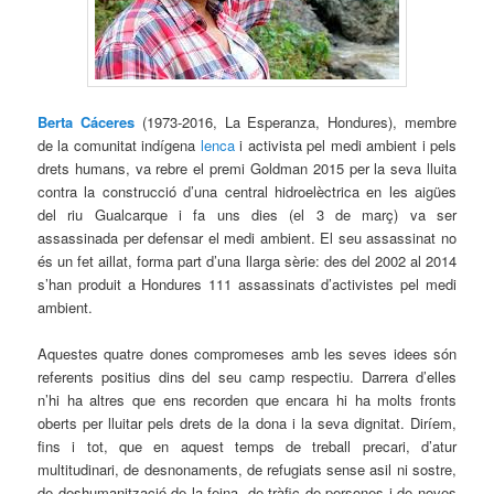
Berta Cáceres
(1973-2016, La Esperanza, Hondures), membre
de la comunitat indígena
lenca
i activista pel medi ambient i pels
drets humans, va rebre el premi Goldman 2015 per la seva lluita
contra la construcció d’una central hidroelèctrica en les aigües
del riu Gualcarque i fa uns dies (el 3 de març) va ser
assassinada per defensar el medi ambient. El seu assassinat no
és un fet aillat, forma part d’una llarga sèrie: des del 2002 al 2014
s’han produit a Hondures 111 assassinats d’activistes pel medi
ambient.
Aquestes quatre dones compromeses amb les seves idees són
referents positius dins del seu camp respectiu. Darrera d’elles
n’hi ha altres que ens recorden que encara hi ha molts fronts
oberts per lluitar pels drets de la dona i la seva dignitat. Diríem,
fins i tot, que en aquest temps de treball precari, d’atur
multitudinari, de desnonaments, de refugiats sense asil ni sostre,
de deshumanització de la feina, de tràfic de persones i de noves