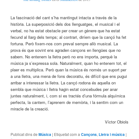
La fascinació del cant s’ha mantingut intacta a través de la
història. La superposició dels dos llenguatges, el musical i el
verbal, no ha estat obstacle per crear un gènere que ha estat
fecund al llarg dels temps; al contrari, diríem que la cançó ha fet
fortuna. Però fixem-nos com preval sempre allò musical. La
prova és que sovint ens agraden cançons en llengües que no
sabem. No entenem la lletra però no ens importa, perquè la
música ja s’expressa sola. Naturalment, quan ho entenem tot, el
plaer es multiplica. Però quan la música és només un suport per
a una lletra, una mena de fons decoratiu, és difícil que ens pugui
arribar a interessar la lletra. La cançó rodona és aquella on
sembla que música i lletra hagin estat concebudes per anar
juntes naturalment, i, com si es tractés d’una fórmula alquímica
perfecta, la cantem, l’aprenem de memòria, i la sentim com un
miracle de la creació.
Víctor Obiols
Publicat dins de
Música
|
Etiquetat com a
Cançons
,
Lletra i música
|