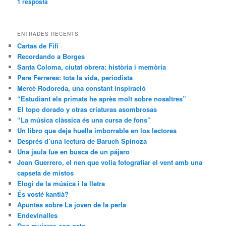
1
resposta
ENTRADES RECENTS
Cartas de Fifí
Recordando a Borges
Santa Coloma, ciutat obrera: història i memòria
Pere Ferreres: tota la vida, periodista
Mercè Rodoreda, una constant inspiració
“Estudiant els primats he après molt sobre nosaltres”
El topo dorado y otras criaturas asombrosas
“La música clàssica és una cursa de fons”
Un libro que deja huella imborrable en los lectores
Després d’una lectura de Baruch Spinoza
Una jaula fue en busca de un pájaro
Joan Guerrero, el nen que volia fotografiar el vent amb una
capseta de mistos
Elogi de la música i la lletra
És vosté kantià?
Apuntes sobre La joven de la perla
Endevinalles
Dos mujeres con gato