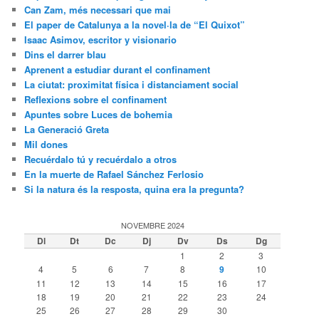
Can Zam, més necessari que mai
El paper de Catalunya a la novel·la de “El Quixot”
Isaac Asimov, escritor y visionario
Dins el darrer blau
Aprenent a estudiar durant el confinament
La ciutat: proximitat física i distanciament social
Reflexions sobre el confinament
Apuntes sobre Luces de bohemia
La Generació Greta
Mil dones
Recuérdalo tú y recuérdalo a otros
En la muerte de Rafael Sánchez Ferlosio
Si la natura és la resposta, quina era la pregunta?
NOVEMBRE 2024
Dl
Dt
Dc
Dj
Dv
Ds
Dg
1
2
3
4
5
6
7
8
9
10
11
12
13
14
15
16
17
18
19
20
21
22
23
24
25
26
27
28
29
30