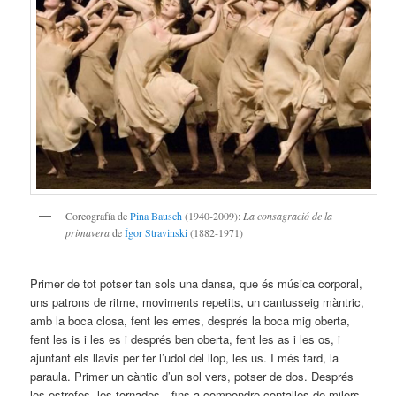
Coreografía de
Pina Bausch
(1940-2009):
La consagració de la
primavera
de
Ígor Stravinski
(1882-1971)
Primer de tot potser tan sols una dansa, que és música corporal,
uns patrons de ritme, moviments repetits, un cantusseig màntric,
amb la boca closa, fent les emes, després la boca mig oberta,
fent les is i les es i després ben oberta, fent les as i les os, i
ajuntant els llavis per fer l’udol del llop, les us. I més tard, la
paraula. Primer un càntic d’un sol vers, potser de dos. Després
les estrofes, les tornades…fins a compondre contalles de milers