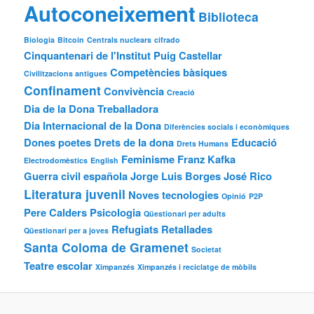
Autoconeixement
Biblioteca
Biologia
Bitcoin
Centrals nuclears
cifrado
Cinquantenari de l'Institut Puig Castellar
Competències bàsiques
Civilitzacions antigues
Confinament
Convivència
Creació
Dia de la Dona Treballadora
Dia Internacional de la Dona
Diferències socials i econòmiques
Dones poetes
Drets de la dona
Educació
Drets Humans
Feminisme
Franz Kafka
Electrodomèstics
English
Guerra civil española
Jorge Luis Borges
José Rico
Literatura juvenil
Noves tecnologies
Opinió
P2P
Pere Calders
Psicologia
Qüestionari per adults
Refugiats
Retallades
Qüestionari per a joves
Santa Coloma de Gramenet
Societat
Teatre escolar
Ximpanzés
Ximpanzés i reciclatge de mòbils