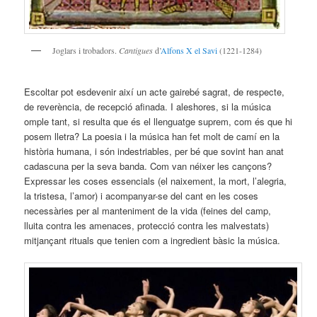
Joglars i trobadors.
Cantigues
d’
Alfons X el Savi
(1221-1284)
Escoltar pot esdevenir així un acte gairebé sagrat, de respecte,
de reverència, de recepció afinada. I aleshores, si la música
omple tant, si resulta que és el llenguatge suprem, com és que hi
posem lletra? La poesia i la música han fet molt de camí en la
història humana, i són indestriables, per bé que sovint han anat
cadascuna per la seva banda. Com van néixer les cançons?
Expressar les coses essencials (el naixement, la mort, l’alegria,
la tristesa, l’amor) i acompanyar-se del cant en les coses
necessàries per al manteniment de la vida (feines del camp,
lluita contra les amenaces, protecció contra les malvestats)
mitjançant rituals que tenien com a ingredient bàsic la música.