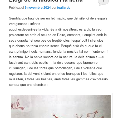
1
Publicat el
9 novembre 2024
per
fgallardo
Sembla que hagi de ser un fet màgic, que del silenci dels espais
vertiginosos i infinits
pugui esdevenir-se la vida, és a dir nosaltres, és a dir, la veu,
projectant-se amb el seu so en l’’aire, entonant, i omplint amb la
seva durada i el seu pes de freqüències l’espai buit i silenciós
que abans no tenia encara sentit. Perquè això és el que fa el
cant primigeni dels humans: fundar la música tal com l’entenem i
la sentim. No la selva sonora de la natura, la dels animals ―el
fascinant cant dels ocells―, la dels oceans que bramen o
xiuxiuegen, i de les fonts que borbollegen, i dels volcans que
rugeixen, la del vent xiulant entre les branques i les fulles que
mussiten, i totes les bèsties, amb totes les gammes d’expressió
sonora que ens ofereixen.