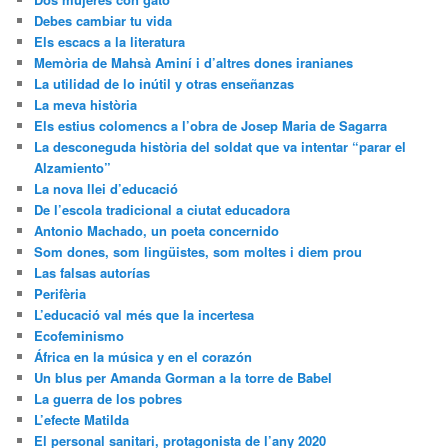
Debes cambiar tu vida
Els escacs a la literatura
Memòria de Mahsà Aminí i d’altres dones iranianes
La utilidad de lo inútil y otras enseñanzas
La meva història
Els estius colomencs a l’obra de Josep Maria de Sagarra
La desconeguda història del soldat que va intentar “parar el
Alzamiento”
La nova llei d’educació
De l’escola tradicional a ciutat educadora
Antonio Machado, un poeta concernido
Som dones, som lingüistes, som moltes i diem prou
Las falsas autorías
Perifèria
L’educació val més que la incertesa
Ecofeminismo
África en la música y en el corazón
Un blus per Amanda Gorman a la torre de Babel
La guerra de los pobres
L’efecte Matilda
El personal sanitari, protagonista de l’any 2020