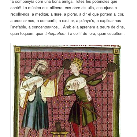
fa companyia com una bona amiga. Totes les potències que
conté! La música ens allibera, ens obre els ulls, ens ajuda a
recollir-nos, a meditar, a riure, a plorar, a dir el que portem al cor,
a ordenar-nos, a compartir, a exultar, a plànye’s, a explicar-nos
l’inefable, a concentrar-nos… Amb ella aprenem a treure de dins,
quan toquem, quan
interpretem
, i a collir de fora, quan escoltem.