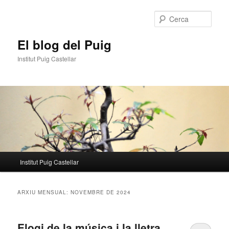
Aneu
Aneu
al
al
Cerca
contingut
contingut
principal
secundari
El blog del Puig
Institut Puig Castellar
Menú
Institut Puig Castellar
principal
ARXIU MENSUAL:
NOVEMBRE DE 2024
Elogi de la música i la lletra