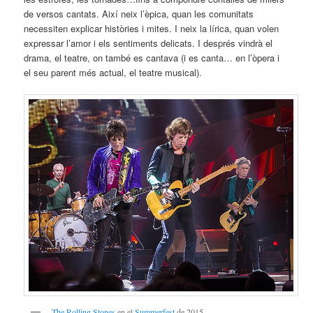
de versos cantats. Així neix l’èpica, quan les comunitats
necessiten explicar històries i mites. I neix la lírica, quan volen
expressar l’amor i els sentiments delicats. I després vindrà el
drama, el teatre, on també es cantava (i es canta… en l’òpera i
el seu parent més actual, el teatre musical).
The Rolling Stones
en el
Summerfest
de 2015