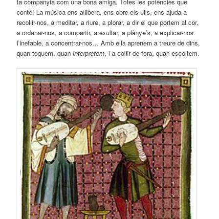
fa companyia com una bona amiga. Totes les potències que
conté! La música ens allibera, ens obre els ulls, ens ajuda a
recollir-nos, a meditar, a riure, a plorar, a dir el que portem al cor,
a ordenar-nos, a compartir, a exultar, a plànye’s, a explicar-nos
l’inefable, a concentrar-nos… Amb ella aprenem a treure de dins,
quan toquem, quan
interpretem
, i a collir de fora, quan escoltem.