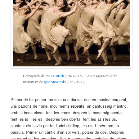
Coreografía de
Pina Bausch
(1940-2009):
La consagració de la
primavera
de
Ígor Stravinski
(1882-1971)
Primer de tot potser tan sols una dansa, que és música corporal,
uns patrons de ritme, moviments repetits, un cantusseig màntric,
amb la boca closa, fent les emes, després la boca mig oberta,
fent les is i les es i després ben oberta, fent les as i les os, i
ajuntant els llavis per fer l’udol del llop, les us. I més tard, la
paraula. Primer un càntic d’un sol vers, potser de dos. Després
les estrofes, les tornades…fins a compondre contalles de milers