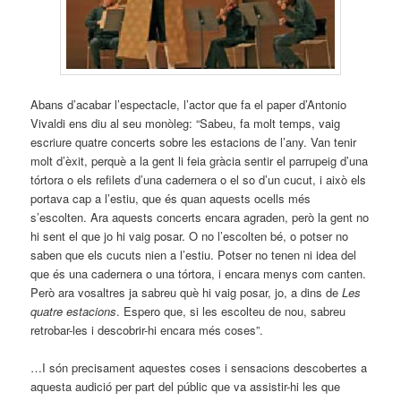
Abans d’acabar l’espectacle, l’actor que fa el paper d’Antonio
Vivaldi ens diu al seu monòleg: “Sabeu, fa molt temps, vaig
escriure quatre concerts sobre les estacions de l’any. Van tenir
molt d’èxit, perquè a la gent li feia gràcia sentir el parrupeig d’una
tórtora o els refilets d’una cadernera o el so d’un cucut, i això els
portava cap a l’estiu, que és quan aquests ocells més
s’escolten. Ara aquests concerts encara agraden, però la gent no
hi sent el que jo hi vaig posar. O no l’escolten bé, o potser no
saben que els cucuts nien a l’estiu. Potser no tenen ni idea del
que és una cadernera o una tórtora, i encara menys com canten.
Però ara vosaltres ja sabreu què hi vaig posar, jo, a dins de
Les
quatre estacions
. Espero que, si les escolteu de nou, sabreu
retrobar-les i descobrir-hi encara més coses”.
…I són precisament aquestes coses i sensacions descobertes a
aquesta audició per part del públic que va assistir-hi les que