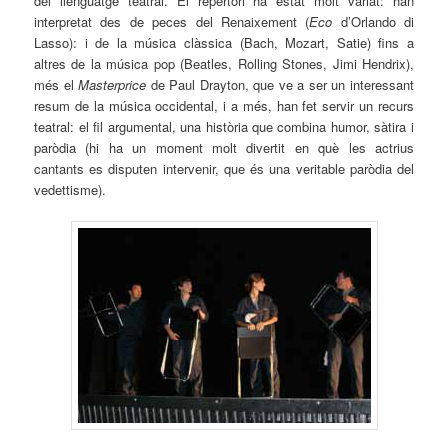
del llenguatge teatral. El repertori ha estat molt variat: han
interpretat des de peces del Renaixement (
Eco
d’Orlando di
Lasso): i de la música clàssica (Bach, Mozart, Satie) fins a
altres de la música pop (Beatles, Rolling Stones, Jimi Hendrix),
més el
Masterprice
de Paul Drayton, que ve a ser un interessant
resum de la música occidental, i a més, han fet servir un recurs
teatral: el fil argumental, una història que combina humor, sàtira i
paròdia (hi ha un moment molt divertit en què les actrius
cantants es disputen intervenir, que és una veritable paròdia del
vedettisme).