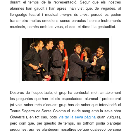
durant el temps de la representació. Segur que els nostres
alumnes han gaudit i han après: han vist que, de vegades, al
llenguatge teatral i musical
menys és més
: perquè es poden
transmetre moltes emocions sense paraules i sense instruments
musicals, nomès amb les veus, el cos, el ritme i la gestualitat.
Després de l’espectacle, el grup ha contestat molt amablement
les preguntes que han fet els espectadors, alumnat i professorat
(si vols saber més d’aquest grup has de saber que intervindrà al
Teatre Sagarra de Santa Coloma el 19 de maig amb la seva obra
Operetta
i, en tot cas, pots
visitar la seva pàgina
quan vulguis),
però com que, per qüestió de temps, no tothom podia plantejar
preguntes, ara les plantegem nosaltres perquè qualsevol persona