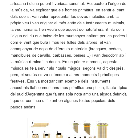
artesana i d’una potent i variada sonoritat. Respecte a l’origen de
la música, va explicar que els homes primitius, en sentir el cant
dels ocells, van voler representar les seves melodies amb la
pròpia veu i van originar el més antic dels instruments musicals,
la veu humana. I en veure que aquest so natural era rítmic com
l’aigua del riu que baixa de les muntanyes saltant per les pedres i
com el vent que bufa i mou les fulles dels arbres, el van
acompanyar de cops de diferents materials (branques, pedres,
mandibules de cavalls, carbasses, beines…) i van descobrir així
la música rítmica i la dansa. En un primer moment, aquesta
música es feia servir als rituals màgics, segons va dir; després,
però, el seu ús es va estendre a altres moments i pràctiques
festives. Ens va mostrar com exemple dels instruments
ancestrals llatinoamericans més primitius una pifilca, flauta típica
del sud d’Argentina que fa una sola nota amb una alçada definida
i que es continua utilitzant en algunes festes populars dels
països andins.