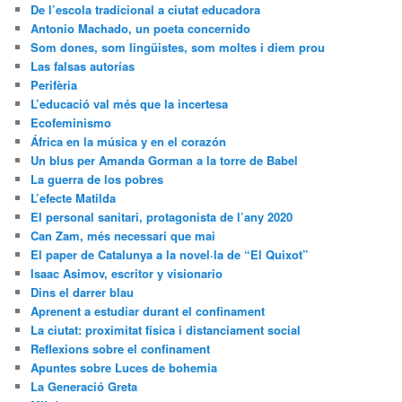
De l’escola tradicional a ciutat educadora
Antonio Machado, un poeta concernido
Som dones, som lingüistes, som moltes i diem prou
Las falsas autorías
Perifèria
L’educació val més que la incertesa
Ecofeminismo
África en la música y en el corazón
Un blus per Amanda Gorman a la torre de Babel
La guerra de los pobres
L’efecte Matilda
El personal sanitari, protagonista de l’any 2020
Can Zam, més necessari que mai
El paper de Catalunya a la novel·la de “El Quixot”
Isaac Asimov, escritor y visionario
Dins el darrer blau
Aprenent a estudiar durant el confinament
La ciutat: proximitat física i distanciament social
Reflexions sobre el confinament
Apuntes sobre Luces de bohemia
La Generació Greta