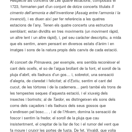
Respecte als concerts de
Les quatre estacions
, composats el
1723, formarien part d’un conjunt de dotze concerts titulats
Il
cimento dell’armonia e dell’inventione
(
Assaig entre l’armonia i la
invenció
), i es diuen així per fer referència a les quatres
estacions de l’any. Tenen els quatre concerts una estructura
semblant; estan dividits en tres moviments (un moviment ràpid,
un altre lent i un altre ràpid), i, pel seu caràcter descriptiu, a mida
que els sentim, anem pensant en diversos estats d’ànim i en
imatges i sons de la natura propis dels canvis de cada estació.
Al concert de
Primavera
, per exemple, ens sembla reconèixer el
cant dels ocells, el so de l’aigua brollant de la font, el soroll de la
pluja d’abril, els lladrucs d’un gos… i, sobretot, una sensació
d’alegria, de claredat i felicitat; al d’
Estiu
, sentim el cant del
cucut, de les tórtores i de la cadernera… però també els trons de
les tempestes seques d’aquesta estació, i el xiuxeig dels
insectes i borinots; al de
Tardor
, es distingeixen els sons dels
corns dels caçadors i els lladrucs dels seus gossos que
s’endinsen pel bosc… , i al de l’
Hivern
, domina la sensació de
foscor i sentim la fredor, el soroll de la pluja que cau
insistentment, el crepitar de la llar de foc i el rumor del vent que
fa moure i cruixir les portes de fusta. De fet, Vivaldi, que volia