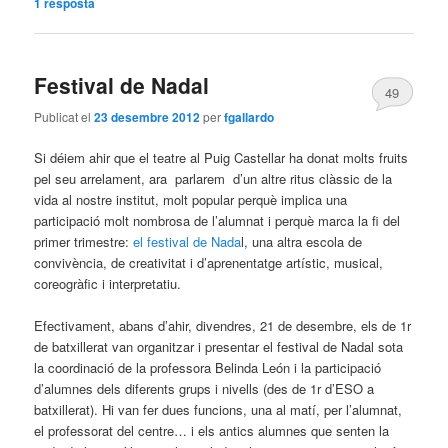
1
resposta
Festival de Nadal
49
Publicat el
23 desembre 2012
per
fgallardo
Si déiem ahir que el teatre al Puig Castellar ha donat molts fruits
pel seu arrelament, ara parlarem d’un altre ritus clàssic de la
vida al nostre institut, molt popular perquè implica una
participació molt nombrosa de l’alumnat i perquè marca la fi del
primer trimestre:
el festival de Nada
l, una altra escola de
convivència, de creativitat i d’aprenentatge artístic, musical,
coreogràfic i interpretatiu.
Efectivament, abans d’ahir, divendres, 21 de desembre, els de 1r
de batxillerat van organitzar i presentar el festival de Nadal sota
la coordinació de la professora Belinda León i la participació
d’alumnes dels diferents grups i nivells (des de 1r d’ESO a
batxillerat). Hi van fer dues funcions, una al matí, per l’alumnat,
el professorat del centre… i els antics alumnes que senten la