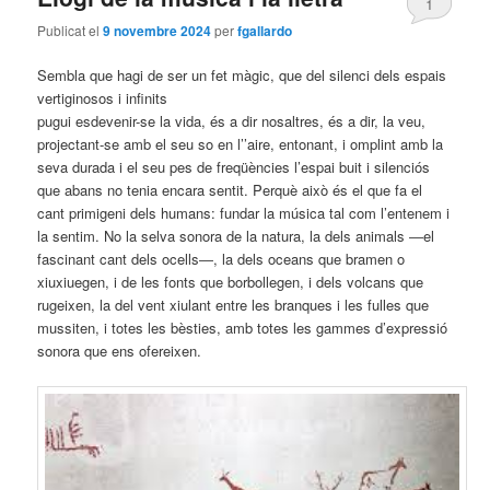
1
Publicat el
9 novembre 2024
per
fgallardo
Sembla que hagi de ser un fet màgic, que del silenci dels espais
vertiginosos i infinits
pugui esdevenir-se la vida, és a dir nosaltres, és a dir, la veu,
projectant-se amb el seu so en l’’aire, entonant, i omplint amb la
seva durada i el seu pes de freqüències l’espai buit i silenciós
que abans no tenia encara sentit. Perquè això és el que fa el
cant primigeni dels humans: fundar la música tal com l’entenem i
la sentim. No la selva sonora de la natura, la dels animals ―el
fascinant cant dels ocells―, la dels oceans que bramen o
xiuxiuegen, i de les fonts que borbollegen, i dels volcans que
rugeixen, la del vent xiulant entre les branques i les fulles que
mussiten, i totes les bèsties, amb totes les gammes d’expressió
sonora que ens ofereixen.