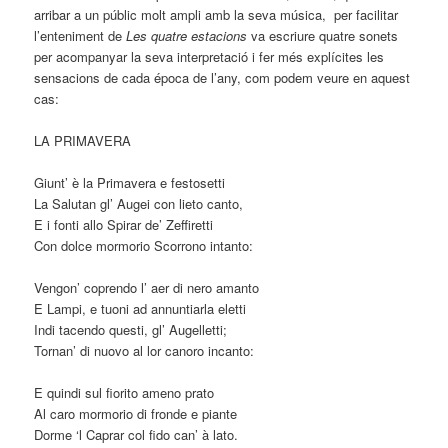
arribar a un públic molt ampli amb la seva música, per facilitar
l’enteniment de
Les quatre estacions
va escriure quatre sonets
per acompanyar la seva interpretació i fer més explícites les
sensacions de cada época de l’any, com podem veure en aquest
cas:
LA PRIMAVERA
Giunt’ è la Primavera e festosetti
La Salutan gl’ Augei con lieto canto,
E i fonti allo Spirar de’ Zeffiretti
Con dolce mormorio Scorrono intanto:
Vengon’ coprendo l’ aer di nero amanto
E Lampi, e tuoni ad annuntiarla eletti
Indi tacendo questi, gl’ Augelletti;
Tornan’ di nuovo al lor canoro incanto:
E quindi sul fiorito ameno prato
Al caro mormorio di fronde e piante
Dorme ‘l Caprar col fido can’ à lato.