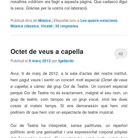
nosaltres voldríem ara llegir a aquesta pàgina. Que cadascú digui
la seva. Gràcies per la vostra col·laboració.
Publicat dins de
Música
|
Etiquetat com a
Les quatre estacions
,
Música clàssica
,
Vivaldi
|
35
respostes
Octet de veus a capella
42
Publicat el
9 març 2012
per
fgallardo
Avui, 9 de març de 2012, a la sala d’actes del nostre institut,
hem pogut veure i sentir un concert molt especial (
Octet de veus
a capella
) a càrrec del grup Cor de Teatre. Un concert especial
perquè Cor de Teatre no és exactament, malgrat el seu nom, un
grup de teatre, com tampoc és un grup vocal, sinó les dues
coses al mateix temps. Si ens demanessin què hem vist
podríem dir que hem vist un espectacle de teatre musical.
Cor de Teatre ha interpretat, sense partitures, un repertori
polifònic amb una gestualitat i una expressivitat corporal pròpies