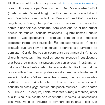
El fil argumental potser hagi recordat
Se suspende la función
,
obra molt coneguda per l’alumnat de 1r, 2n i 3r del nostre institut
(i pels usuaris d’aquest blog). Efectivament, en el concert d’avui
els tramoistes van portant a l’escenari mobiliari, cadires
plegables, faristols, etc., perquè s’està preparant un concert a
càrrec d’una famosa orquestra, però com que no hi han arribat
encara els músics, aquests tramoistes —quatre homes i quatre
dones— van gesticulant i entonant com si ells mateixos
toquessin instruments musicals. Els recursos vocàlics, rítmics i
gestuals que fan servir són variats, sorprenents i carregats de
comicitat. Cor de Teatre sap treure gran partit musical i rítmic de
diferents objectes —les cadires que es pleguen i despleguen,
una bossa de plàstic transparent que van arrugant i estirant, un
rollo de cinta adhesiva, els tubs acanalats de plàstic vermell de
les canalitzacions, les ampolles de vidre…—, però també sentit
escènic teatral d’altres —de les ulleres, de les suposades
partitures, dels faristols, etc.—, fins al punt de crear amb
aquests objectes
gags
còmics que poden recordar Buster Keaton
o El Tricicle. En conjunt, l’obra transmet humor, aire fresc, amor
a la música, a la poesia dels escenaris i un ventall d’impressions
positives. És difícil treure’s el somriure de la cara i dels ulls