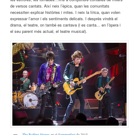
de versos cantats. Així neix l’èpica, quan les comunitats
necessiten explicar històries i mites. I neix la lírica, quan volen
expressar l’amor i els sentiments delicats. I després vindrà el
drama, el teatre, on també es cantava (i es canta… en l’òpera i
el seu parent més actual, el teatre musical).
The Rolling Stones
en el
Summerfest
de 2015