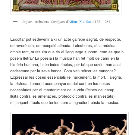
Joglars i trobadors.
Cantigues
d’
Alfons X el Savi
(1221-1284)
Escoltar pot esdevenir així un acte gairebé sagrat, de respecte,
de reverència, de recepció afinada. I aleshores, si la música
omple tant, si resulta que és el llenguatge suprem, com és que hi
posem lletra? La poesia i la música han fet molt de camí en la
història humana, i són indestriables, per bé que sovint han anat
cadascuna per la seva banda. Com van néixer les cançons?
Expressar les coses essencials (el naixement, la mort, l’alegria,
la tristesa, l’amor) i acompanyar-se del cant en les coses
necessàries per al manteniment de la vida (feines del camp,
lluita contra les amenaces, protecció contra les malvestats)
mitjançant rituals que tenien com a ingredient bàsic la música.