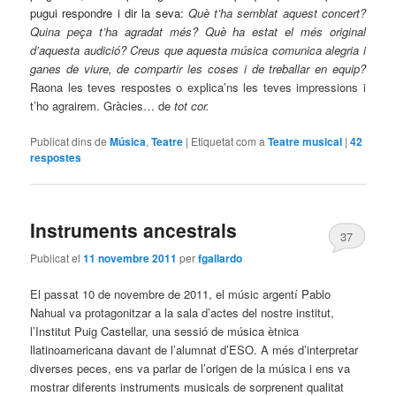
pugui respondre i dir la seva:
Què t’ha semblat aquest concert?
Quina peça t’ha agradat més? Què ha estat el més original
d’aquesta audició? Creus que aquesta música comunica alegria i
ganes de viure, de compartir les coses i de treballar en equip?
Raona les teves respostes o explica’ns les teves impressions i
t’ho agrairem. Gràcies… de
tot cor.
Publicat dins de
Música
,
Teatre
|
Etiquetat com a
Teatre musical
|
42
respostes
Instruments ancestrals
37
Publicat el
11 novembre 2011
per
fgallardo
El passat 10 de novembre de 2011, el músic argentí Pablo
Nahual va protagonitzar a la sala d’actes del nostre institut,
l’Institut Puig Castellar, una sessió de música ètnica
llatinoamericana davant de l’alumnat d’ESO. A més d’interpretar
diverses peces, ens va parlar de l’origen de la música i ens va
mostrar diferents instruments musicals de sorprenent qualitat