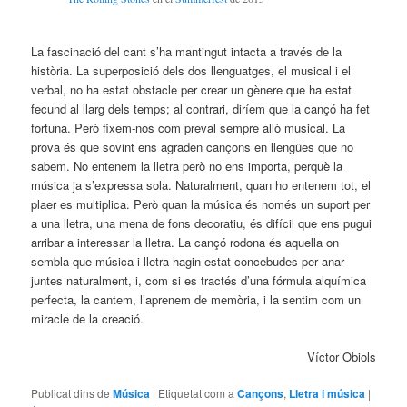
La fascinació del cant s’ha mantingut intacta a través de la
història. La superposició dels dos llenguatges, el musical i el
verbal, no ha estat obstacle per crear un gènere que ha estat
fecund al llarg dels temps; al contrari, diríem que la cançó ha fet
fortuna. Però fixem-nos com preval sempre allò musical. La
prova és que sovint ens agraden cançons en llengües que no
sabem. No entenem la lletra però no ens importa, perquè la
música ja s’expressa sola. Naturalment, quan ho entenem tot, el
plaer es multiplica. Però quan la música és només un suport per
a una lletra, una mena de fons decoratiu, és difícil que ens pugui
arribar a interessar la lletra. La cançó rodona és aquella on
sembla que música i lletra hagin estat concebudes per anar
juntes naturalment, i, com si es tractés d’una fórmula alquímica
perfecta, la cantem, l’aprenem de memòria, i la sentim com un
miracle de la creació.
Víctor Obiols
Publicat dins de
Música
|
Etiquetat com a
Cançons
,
Lletra i música
|