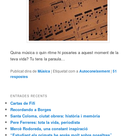
Quina música o quin ritme hi posaries a aquest moment de la
teva vida? Tu tens la paraula…
Publicat dins de
Música
|
Etiquetat com a
Autoconeixement
|
51
respostes
ENTRADES RECENTS
Cartas de Fifí
Recordando a Borges
Santa Coloma, ciutat obrera: història i memòria
Pere Ferreres: tota la vida, periodista
Mercè Rodoreda, una constant inspiració
“Estudiant els primats he après molt sobre nosaltres”