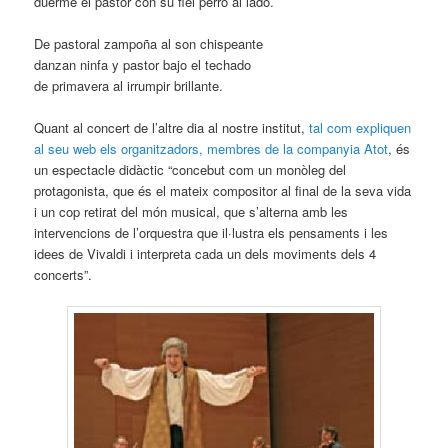
duerme el pastor con su fiel perro al lado.
De pastoral zampoña al son chispeante
danzan ninfa y pastor bajo el techado
de primavera al irrumpir brillante.
Quant al concert de l’altre dia al nostre institut,
tal com expliquen
al seu web els organitzadors, membres de la companyia Atot
, és
un espectacle didàctic “concebut com un monòleg del
protagonista, que és el mateix compositor al final de la seva vida
i un cop retirat del món musical, que s’alterna amb les
intervencions de l’orquestra que il·lustra els pensaments i les
idees de Vivaldi i interpreta cada un dels moviments dels 4
concerts”.