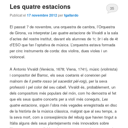
Les quatre estacions
35
Publicat el
17 novembre 2012
per
fgallardo
El passat 7 de novembre, una orquestra de cambra, l’Orquestra
de Girona, va interpretar
Les quatre estacions
de Vivaldi a la sala
d’actes del nostre institut, davant els alumnes de 1r, 3r i els de 4t
d’ESO que fan l’optativa de música. L’orquestra estava formada
per cinc instruments de corda: dos violins, dues violes i un
violoncel.
A Antonio Vivaldi (Venècia, 1678; Viena, 1741), músic (violinista)
i compositor del Barroc, els seus coetanis el coneixien pel
malnom de
il prette rosso
(
el sacerdot pèl-roig
), per la seva
professió i pel color del seu cabell. Vivaldi és, probablement, un
dels compositors més populars del món, com ho demostra el fet
que els seus quatre concerts per a violí més coneguts,
Les
quatre estacions
, siguin l’obra més vegades enregistrada en disc
de la història de la música clàssica, malgrat que al seu temps, a
la seva mort, com a conseqüència del rebuig que havien tingut a
Itàlia alguns dels seus plantejaments més innovadors sobre