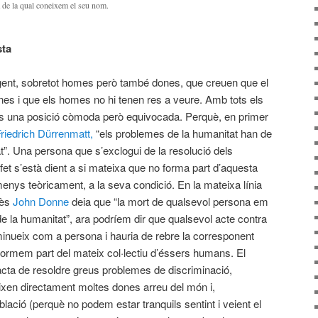
 de la qual coneixem el seu nom.
sta
ent, sobretot homes però també dones, que creuen que el
s i que els homes no hi tenen res a veure. Amb tots els
s una posició còmoda però equivocada. Perquè, en primer
riedrich Dürrenmatt,
“els problemes de la humanitat han de
at”. Una persona que s’exclogui de la resolució dels
fet s’està dient a si mateixa que no forma part d’aquesta
menys teòricament, a la seva condició. En la mateixa línia
lès
John Donne
deia que “la mort de qualsevol persona em
e la humanitat”, ara podríem dir que qualsevol acte contra
inueix com a persona i hauria de rebre la corresponent
 formem part del mateix col·lectiu d’éssers humans. El
acta de resoldre greus problemes de discriminació,
eixen directament moltes dones arreu del món i,
blació (perquè no podem estar tranquils sentint i veient el