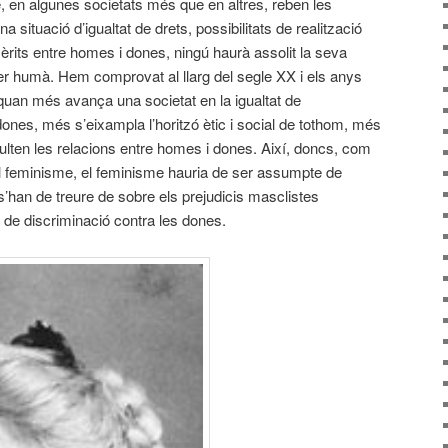
que, en algunes societats més que en altres, reben les
a situació d’igualtat de drets, possibilitats de realització
rits entre homes i dones, ningú haurà assolit la seva
 humà. Hem comprovat al llarg del segle XX i els anys
quan més avança una societat en la igualtat de
nes, més s’eixampla l’horitzó ètic i social de tothom, més
ulten les relacions entre homes i dones. Així, doncs, com
l feminisme, el feminisme hauria de ser assumpte de
e s’han de treure de sobre els prejudicis masclistes
de discriminació contra les dones.