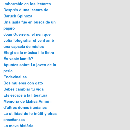
imborrable en los lectores
Després d’una lectura de
Baruch Spinoza
Una jaula fue en busca de un
pájaro
Joan Guerrero, el nen que
volia fotografiar el vent amb
una capseta de mistos
Elogi de la música i la lletra
És vosté kantià?
Apuntes sobre La joven de la
perla
Endevinalles
Dos mujeres con gato
Debes cambiar tu vida
Els escacs a la literatura
Memòria de Mahsà Aminí i
d’altres dones iranianes
La utilidad de lo inútil y otras
enseñanzas
La meva història