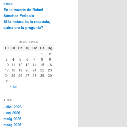
otros
En la muerte de Rafael
Sánchez Ferlosio
Si la natura és la resposta,
quina era la pregunta?
AGOST 2026
Dl
Dt
Dc
Dj
Dv
Ds
Dg
1
2
3
4
5
6
7
8
9
10
11
12
13
14
15
16
17
18
19
20
21
22
23
24
25
26
27
28
29
30
31
« jul.
ARXIUS
juliol 2026
juny 2026
maig 2026
març 2026