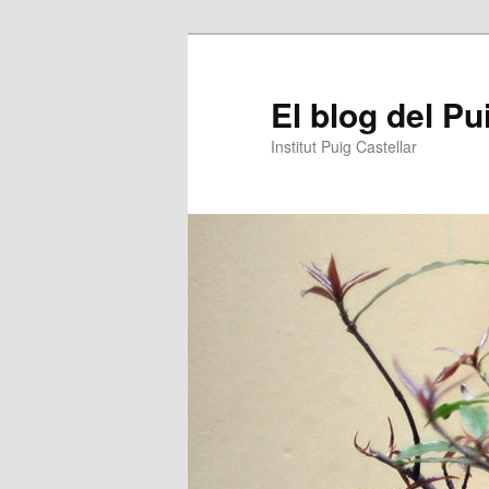
Aneu
Aneu
al
al
contingut
contingut
El blog del Pu
principal
secundari
Institut Puig Castellar