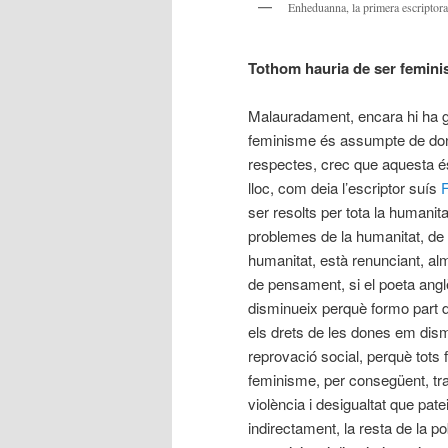
Enheduanna, la primera escriptora
Tothom hauria de ser femini
Malauradament, encara hi ha g
feminisme és assumpte de done
respectes, crec que aquesta é
lloc, com deia l’escriptor suís
F
ser resolts per tota la humanit
problemes de la humanitat, de 
humanitat, està renunciant, al
de pensament, si el poeta ang
disminueix perquè formo part d
els drets de les dones em dism
reprovació social, perquè tots
feminisme, per consegüent, tr
violència i desigualtat que pat
indirectament, la resta de la po