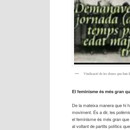
Vindicació de les dones que han ll
El feminisme és més gran qu
De la mateixa manera que hi ha
moviment. És a dir, les polèmi
el feminisme és més gran que 
al voltant de partits polítics q