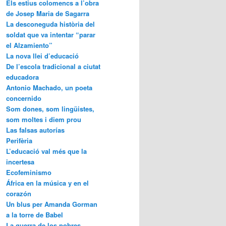
Els estius colomencs a l’obra
de Josep Maria de Sagarra
La desconeguda història del
soldat que va intentar “parar
el Alzamiento”
La nova llei d’educació
De l’escola tradicional a ciutat
educadora
Antonio Machado, un poeta
concernido
Som dones, som lingüistes,
som moltes i diem prou
Las falsas autorías
Perifèria
L’educació val més que la
incertesa
Ecofeminismo
África en la música y en el
corazón
Un blus per Amanda Gorman
a la torre de Babel
La guerra de los pobres