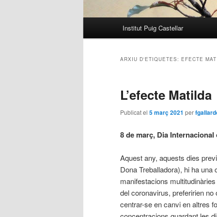
Menú
Institut Puig Castellar
principal
ARXIU D'ETIQUETES:
EFECTE MAT
L’efecte Matilda
Publicat el
5 març 2021
per
fgallard
8 de març, Dia Internacional
Aquest any, aquests dies prev
Dona Treballadora), hi ha una c
manifestacions multitudinàries i
del coronavirus, preferirien n
centrar-se en canvi en altres f
concentracions guardant les di