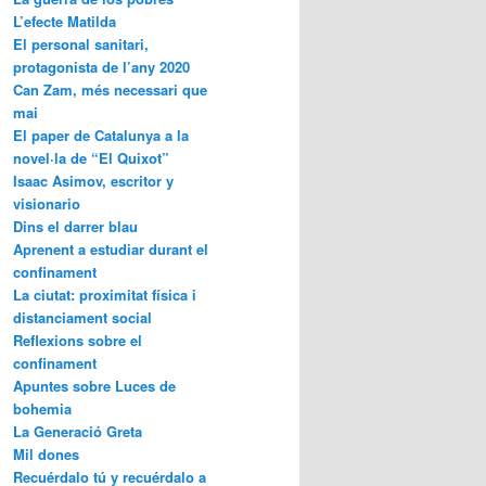
L’efecte Matilda
El personal sanitari,
protagonista de l’any 2020
Can Zam, més necessari que
mai
El paper de Catalunya a la
novel·la de “El Quixot”
Isaac Asimov, escritor y
visionario
Dins el darrer blau
Aprenent a estudiar durant el
confinament
La ciutat: proximitat física i
distanciament social
Reflexions sobre el
confinament
Apuntes sobre Luces de
bohemia
La Generació Greta
Mil dones
Recuérdalo tú y recuérdalo a