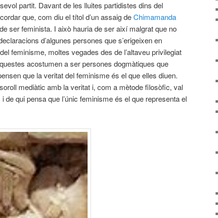
evol partit. Davant de les lluites partidistes dins del
cordar que, com diu el títol d’un assaig de
Chimamanda
de ser feminista. I això hauria de ser així malgrat que no
declaracions d’algunes persones que s’erigeixen en
del feminisme, moltes vegades des de l’altaveu privilegiat
. Aquestes acostumen a ser persones dogmàtiques que
ensen que la veritat del feminisme és el que elles diuen.
soroll mediàtic amb la veritat i, com a mètode filosòfic, val
 i de qui pensa que l’únic feminisme és el que representa el