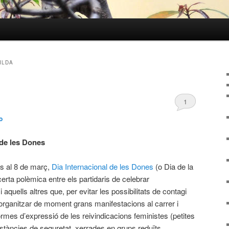
ILDA
1
o
 de les Dones
is al 8 de març,
Dia Internacional de les Dones
(o Dia de la
erta polèmica entre els partidaris de celebrar
 aquells altres que, per evitar les possibilitats de contagi
o organitzar de moment grans manifestacions al carrer i
ormes d’expressió de les reivindicacions feministes (petites
stàncies de seguretat, xerrades en grups reduïts,