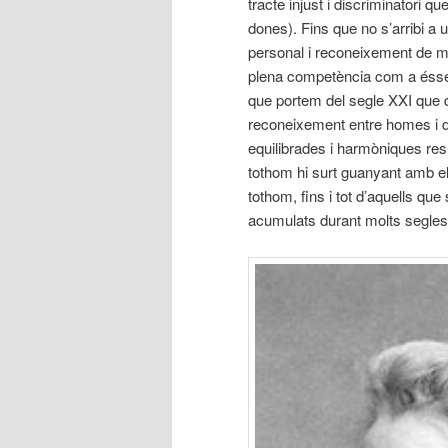
tracte injust i discriminatori 
dones). Fins que no s’arribi a un
personal i reconeixement de mè
plena competència com a ésser
que portem del segle XXI que 
reconeixement entre homes i do
equilibrades i harmòniques res
tothom hi surt guanyant amb e
tothom, fins i tot d’aquells qu
acumulats durant molts segles 