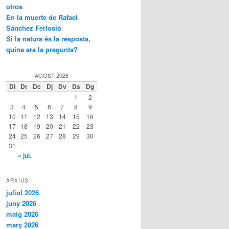
otros
En la muerte de Rafael
Sánchez Ferlosio
Si la natura és la resposta,
quina era la pregunta?
AGOST 2026
Dl
Dt
Dc
Dj
Dv
Ds
Dg
1
2
3
4
5
6
7
8
9
10
11
12
13
14
15
16
17
18
19
20
21
22
23
24
25
26
27
28
29
30
31
« jul.
ARXIUS
juliol 2026
juny 2026
maig 2026
març 2026