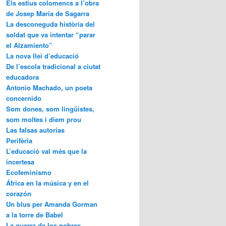
Els estius colomencs a l’obra
de Josep Maria de Sagarra
La desconeguda història del
soldat que va intentar “parar
el Alzamiento”
La nova llei d’educació
De l’escola tradicional a ciutat
educadora
Antonio Machado, un poeta
concernido
Som dones, som lingüistes,
som moltes i diem prou
Las falsas autorías
Perifèria
L’educació val més que la
incertesa
Ecofeminismo
África en la música y en el
corazón
Un blus per Amanda Gorman
a la torre de Babel
La guerra de los pobres