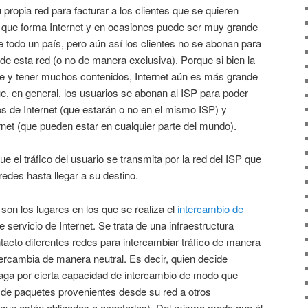
propia red para facturar a los clientes que se quieren
s que forma Internet y en ocasiones puede ser muy grande
 de todo un país, pero aún así los clientes no se abonan para
e esta red (o no de manera exclusiva). Porque si bien la
e y tener muchos contenidos, Internet aún es más grande
e, en general, los usuarios se abonan al ISP para poder
s de Internet (que estarán o no en el mismo ISP) y
rnet (que pueden estar en cualquier parte del mundo).
e el tráfico del usuario se transmita por la red del ISP que
redes hasta llegar a su destino.
son los lugares en los que se realiza el
intercambio de
 servicio de Internet. Se trata de una infraestructura
acto diferentes redes para intercambiar tráfico de manera
ntercambia de manera neutral. Es decir, quien decide
paga por cierta capacidad de intercambio de modo que
d de paquetes provenientes desde su red a otros
 (que están obligados a aceptarlos). Del mismo modo que él