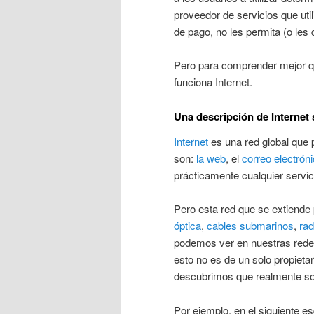
proveedor de servicios que uti
de pago, no les permita (o les 
Pero para comprender mejor qu
funciona Internet.
Una descripción de Internet 
Internet
es una red global que 
son:
la web
, el
correo electrón
prácticamente cualquier servi
Pero esta red que se extiende p
óptica
,
cables submarinos
,
rad
podemos ver en nuestras rede
esto no es de un solo propieta
descubrimos que realmente so
Por ejemplo, en el siguiente 