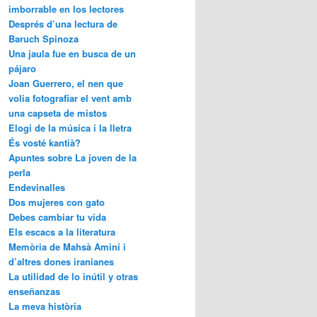
imborrable en los lectores
Després d’una lectura de
Baruch Spinoza
Una jaula fue en busca de un
pájaro
Joan Guerrero, el nen que
volia fotografiar el vent amb
una capseta de mistos
Elogi de la música i la lletra
És vosté kantià?
Apuntes sobre La joven de la
perla
Endevinalles
Dos mujeres con gato
Debes cambiar tu vida
Els escacs a la literatura
Memòria de Mahsà Aminí i
d’altres dones iranianes
La utilidad de lo inútil y otras
enseñanzas
La meva història