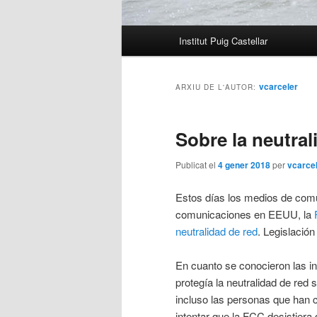
Menú
Institut Puig Castellar
principal
vcarceler
ARXIU DE L'AUTOR:
Sobre la neutral
Publicat el
4 gener 2018
per
vcarce
Estos días los medios de comu
comunicaciones en EEUU, la
neutralidad de red
. Legislación
En cuanto se conocieron las in
protegía la neutralidad de red
incluso las personas que han cr
intentar que la FCC desistiera 