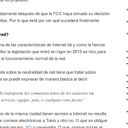
diatamente después de que la FCC haya tomado su decisión
eitos. Por lo que está por ver qué sucederá finalmente.
 red?
una de las características de Internet tal y como la hemos
sí la legislación que entró en vigor en 2015 se hizo para
 el funcionamiento normal de la red.
a sobre la neutralidad de red tiene que tratar sobre
ea se puede expresar de manera básica al decir:
o transporta las comunicaciones de los usuarios sin
servicio, equipo, país, o cualquier otro factor.”
ios de la misma ciudad tienen acceso a Internet no resulta
 correos electrónicos a Tokio y otro no. O que se obligue
minado equipo,
SO
o navegador. O que, porque quizás el