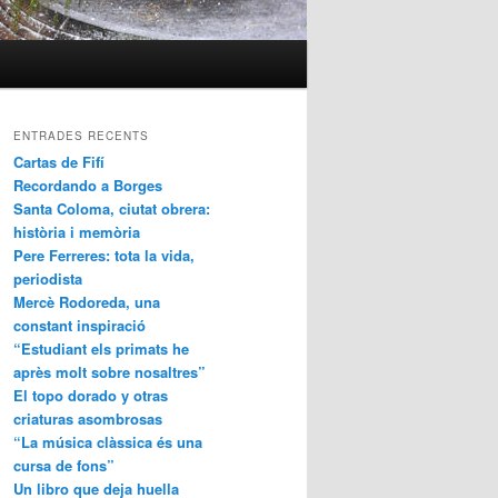
ENTRADES RECENTS
Cartas de Fifí
Recordando a Borges
Santa Coloma, ciutat obrera:
història i memòria
Pere Ferreres: tota la vida,
periodista
Mercè Rodoreda, una
constant inspiració
“Estudiant els primats he
après molt sobre nosaltres”
El topo dorado y otras
criaturas asombrosas
“La música clàssica és una
cursa de fons”
Un libro que deja huella