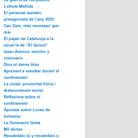
L’efecte Matilda
El personal sanitari,
protagonista de l’any 2020
Can Zam, més necessari que
mai
El paper de Catalunya a la
novel·la de “El Quixot”
Isaac Asimov, escritor y
visionario
Dins el darrer blau
Aprenent a estudiar durant el
confinament
La ciutat: proximitat física i
distanciament social
Reflexions sobre el
confinament
Apuntes sobre Luces de
bohemia
La Generació Greta
Mil dones
Recuérdalo tú y recuérdalo a