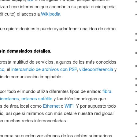
lizan tiene interés en que accedan a su propia enciclopedia
dificulte) el acceso a
Wikipedia
.
é quiere decir esto puede ayudar tener una idea de cómo
sin demasiados detalles.
presta multitud de servicios, algunos de los más conocidos
ico
, el
intercambio de archivos con P2P
,
videoconferencia
y
cio de comunicación imaginable.
or todo el mundo utiliza diferentes tipos de enlace:
fibra
ioenlaces
,
enlaces satélite
y también tecnologías que
s de área local como
Ethernet
o
WiFi
. Y por supuesto todo
rio, así que si miramos con más detalle nuestra red global
n muchas redes interconectadas.
esquema se pueden ver algunos de los cables submarinos