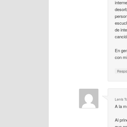
intern
desorb
person
escuch
de int
canció
En gen
con mi
Resp
Lenís T
A la m
Al pri
que an