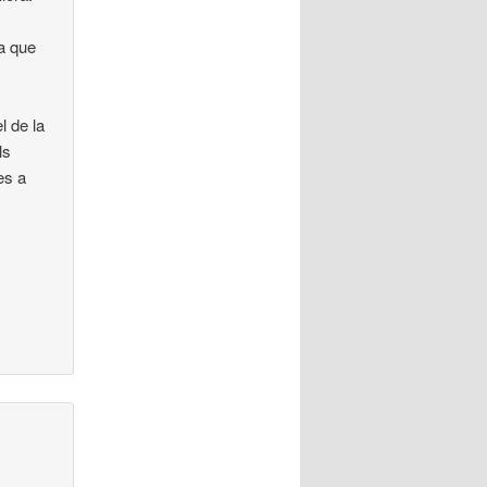
ra que
l de la
ls
es a
n