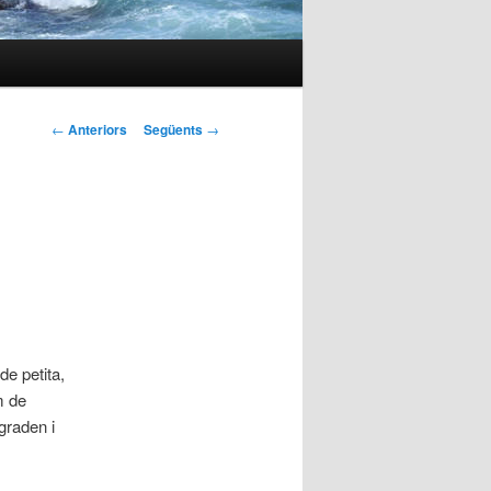
Navegació
←
Anteriors
Següents
→
per
les
entrades
e petita,
m de
graden i