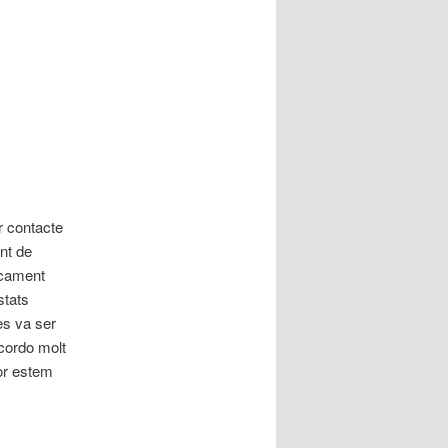
r contacte
nt de
icament
stats
es va ser
ecordo molt
or estem