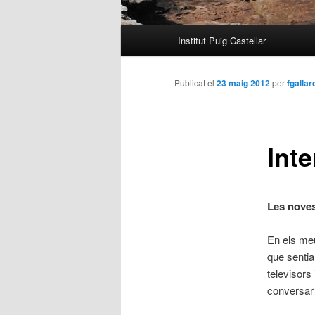
Menú
Institut Puig Castellar
principal
Publicat el
23 maig 2012
per
fgallar
Inte
Les noves
En els meu
que sentia
televisors
conversar