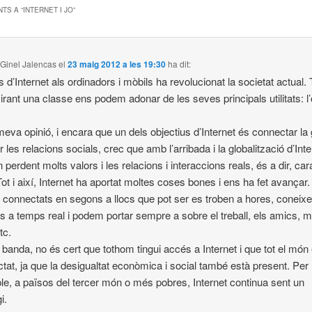
TS A “
INTERNET I JO
”
Ginel Jalencas
el
23 maig 2012 a les 19:30
ha dit:
s d’Internet als ordinadors i mòbils ha revolucionat la societat actual.
irant una classe ens podem adonar de les seves principals utilitats: l’o
.
meva opinió, i encara que un dels objectius d’Internet és connectar la 
r les relacions socials, crec que amb l’arribada i la globalització d’Inte
 perdent molts valors i les relacions i interaccions reals, és a dir, car
Tot i així, Internet ha aportat moltes coses bones i ens ha fet avançar.
connectats en segons a llocs que pot ser es troben a hores, coneix
es a temps real i podem portar sempre a sobre el treball, els amics, m
tc.
a banda, no és cert que tothom tingui accés a Internet i que tot el món 
tat, ja que la desigualtat econòmica i social també està present. Per
e, a països del tercer món o més pobres, Internet continua sent un
i.