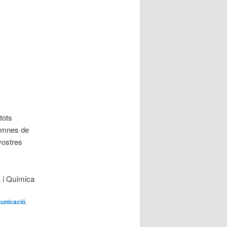
tots
lumnes de
vostres
a i Química
unicació
,