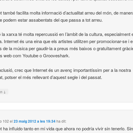
et també facilita molta informació d’actualitat arreu del món, de mane
 podem estar assabentats del que passa a tot arreu.
la xarxa té molta repercussió en l’àmbit de la cultura, especialment e
. Internet és una eina que els artistes utilitzen per promocionar-se i e
 de la música per gaudir-la a preus més baixos o gratuïtament gràci
es web com Youtube o Grooveshark.
clusió, crec que Internet és un avenç importantíssim per a la nostra
at, potser el més rellevant d’aquest segle i del passat.
↓
on
o 102
el
23 maig 2012 a les 19:34
ha dit:
et ha influido tanto en mi vida que ahora no podría vivir sin tenerlo. Si