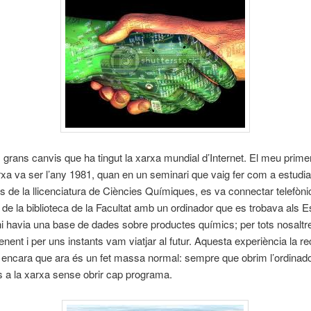
s grans canvis que ha tingut la xarxa mundial d’Internet. El meu prime
xa va ser l’any 1981, quan en un seminari que vaig fer com a estudia
s de la llicenciatura de Ciències Químiques, es va connectar telefòn
r de la biblioteca de la Facultat amb un ordinador que es trobava als E
hi havia una base de dades sobre productes químics; per tots nosaltr
enent i per uns instants vam viatjar al futur. Aquesta experiència la r
 encara que ara és un fet massa normal: sempre que obrim l’ordinad
 a la xarxa sense obrir cap programa.