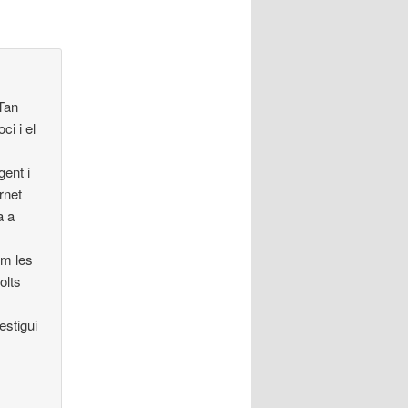
 Tan
ci i el
gent i
rnet
a a
em les
olts
estigui