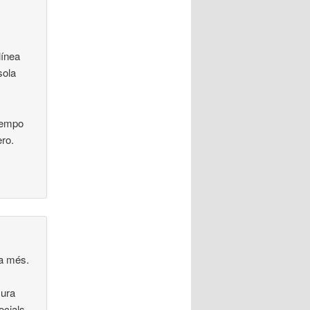
línea
sola
tiempo
ro.
da més.
sura
ocials