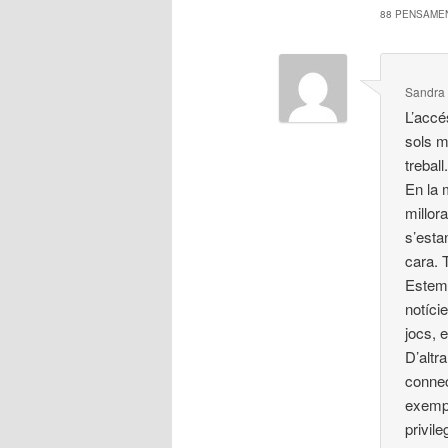
88 PENSAMEN
Sandra 
L’accé
sols m
treball
En la 
millora
s’estan
cara. 
Estem 
notíci
jocs, e
D’altr
connec
exempl
privileg