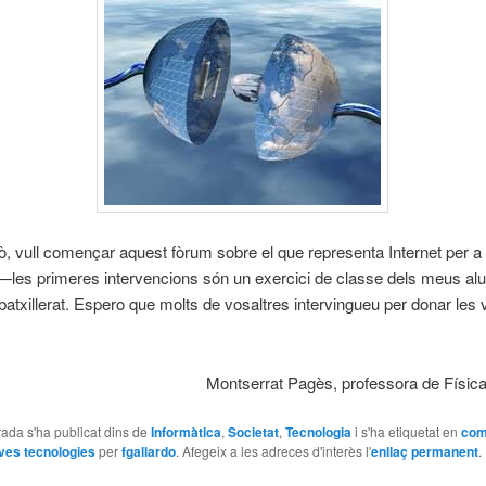
xò, vull començar aquest fòrum sobre el que representa Internet per a 
 —les primeres intervencions són un exercici de classe dels meus a
batxillerat. Espero que molts de vosaltres intervingueu per donar les 
Montserrat Pagès, professora de Físic
ada s'ha publicat dins de
Informàtica
,
Societat
,
Tecnologia
i s'ha etiquetat en
com
ves tecnologies
per
fgallardo
. Afegeix a les adreces d'interès l'
enllaç permanent
.