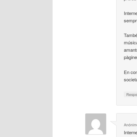
Intern
sempre
També 
música
amants
pàgin
En con
societ
Resp
Anónim
Intern