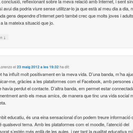
conclusió, reflexionant sobre la meva relació amb Internet, i sent sin
i avui dia podria viure sense utilitzar-lo ja que està al meu dia a dia, 
da gens dependre d’Internet però també crec que molts joves i adult
 a la mateixa situació que jo.
↓
on
Lorenzo
el
23 maig 2012 a les 19:32
ha dit:
et ha influït molt positivament en la meva vida. D’una banda, m’ha aju
car-me, gràcies a les plataformes com el Facebook, amb persones
e havia perdut el contacte. D’altra banda, em permet estar connectad
entment amb els meus amics, de manera que tinc una vida social 
ta.
mbit educatiu, és una eina sensacional d’on podem treure informació 
é qualsevol tema. Amb les plataformes com el moodle, l’atenció del
sorat s’estén més enllà de les aules, i per tant la qualitat educativa mil