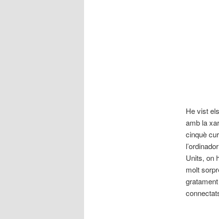
He vist el
amb la xar
cinquè cur
l’ordinado
Units, on 
molt sorpr
gratament
connectats