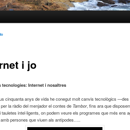
do
rnet i jo
 tecnologies: Internet i nosaltres
s cinquanta anys de vida he conegut molt canvis tecnològics —des d
 per la ràdio del menjador el contes de
Tambor
, fins ara que dispose
 i tauletes intel·ligents, on podem veure els programes que més ens a
 amb persones que viuen als antípodes…..