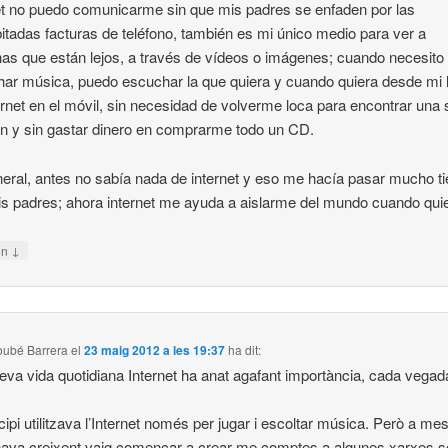
et no puedo comunicarme sin que mis padres se enfaden por las
itadas facturas de teléfono, también es mi único medio para ver a
as que están lejos, a través de vídeos o imágenes; cuando necesito
ar música, puedo escuchar la que quiera y cuando quiera desde mi 
ernet en el móvil, sin necesidad de volverme loca para encontrar una 
n y sin gastar dinero en comprarme todo un CD.
eral, antes no sabía nada de internet y eso me hacía pasar mucho 
s padres; ahora internet me ayuda a aislarme del mundo cuando quie
↓
on
oubé Barrera
el
23 maig 2012 a les 19:37
ha dit:
eva vida quotidiana Internet ha anat agafant importància, cada vega
ncipi utilitzava l’Internet només per jugar i escoltar música. Però a me
ava creixent vaig començar a crear-me comptes a algunes xarxes s