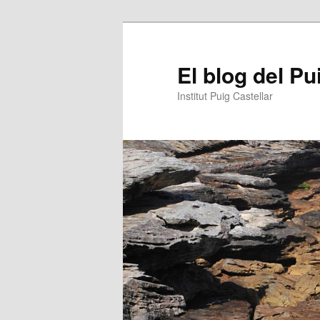
Aneu
al
contingut
El blog del Pu
principal
Institut Puig Castellar