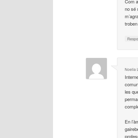
Com a 
no sé s
m’agra
troben
Resp
Noelia 
Intern
comuni
les qu
perman
comple
En l’à
gaireb
profes