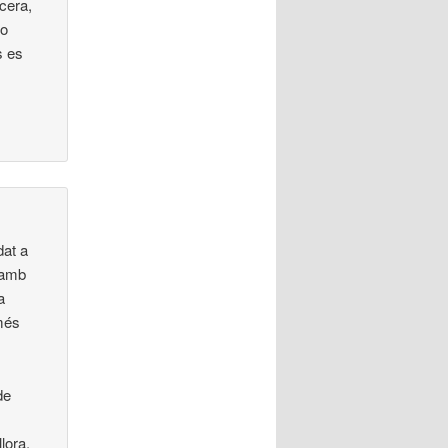
cera,
no
s es
dat a
 amb
a
més
de
lora.