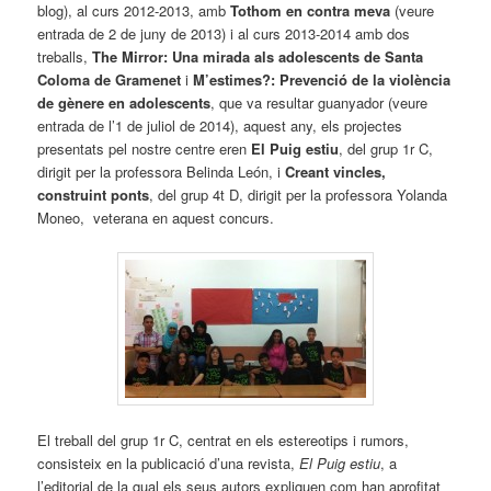
blog), al curs 2012-2013, amb
Tothom en contra meva
(veure
entrada de 2 de juny de 2013) i al curs 2013-2014 amb dos
treballs,
The Mirror: Una mirada als adolescents de Santa
Coloma de Gramenet
i
M’estimes?: Prevenció de la violència
de gènere en adolescents
, que va resultar guanyador (veure
entrada de l’1 de juliol de 2014), aquest any, els projectes
presentats pel nostre centre eren
El Puig estiu
, del grup 1r C,
dirigit per la professora Belinda León, i
Creant vincles,
construint ponts
, del grup 4t D, dirigit per la professora Yolanda
Moneo, veterana en aquest concurs.
El treball del grup 1r C, centrat en els estereotips i rumors,
consisteix en la publicació d’una revista,
El Puig estiu
, a
l’editorial de la qual els seus autors expliquen com han aprofitat