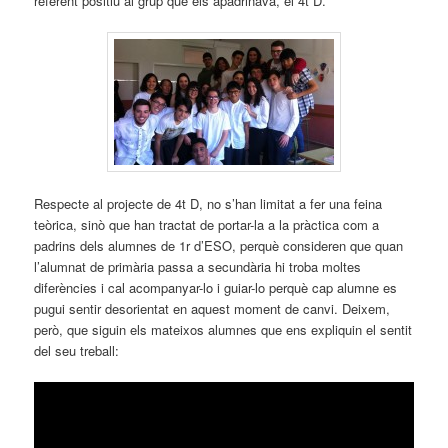
referent positiu al grup que els apadrinava, el 4t D.
Respecte al projecte de 4t D, no s’han limitat a fer una feina
teòrica, sinò que han tractat de portar-la a la pràctica com a
padrins dels alumnes de 1r d’ESO, perquè consideren que quan
l’alumnat de primària passa a secundària hi troba moltes
diferències i cal acompanyar-lo i guiar-lo perquè cap alumne es
pugui sentir desorientat en aquest moment de canvi. Deixem,
però, que siguin els mateixos alumnes que ens expliquin el sentit
del seu treball: