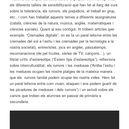
els diferents tallers de sensibilització que han fet al llarg del curs
sobre la tolerància, els rumors, els prejudicis, el treball en grup,
etc., i com han treballat aquests temes a diferents assignatures
(català, ciències de la natura, música, anglès, matemàtiques i
ciències socials). Quant al seu contigut, hi trobem articles (per
exemple, “Cremades digitals”, on es fa un paral·lelisme entre les
cremades del sol a l’estiu i les
cremades
per la tecnologia a la
nostra societat), entrevistes, jocs en anglès, passatemps,
recomanacions (de pel·lícules, sèries de TV, cançons…), un
llistat crític d’estereotips (“Estem tips d’estereotips”), reflexions
sobre interculturalitat, els rumors i les meduses (“Arriba l’estiu i
les meduses ocupen les nostre platges de la mateixa manera
que els rumors també podem ocupar les nostre vides. Hem fet
un paral·lelisme entre com viuen, ataquen i ens podem guarir de
les picadures de meduses i dels rumors”) i un estudi sobre els
canvis que troben els alumnes en passar de primària a
secundària.