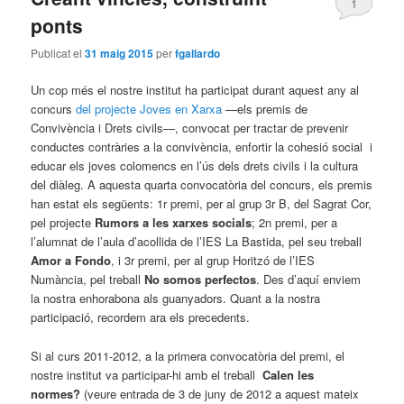
1
ponts
Publicat el
31 maig 2015
per
fgallardo
Un cop més el nostre institut ha participat durant aquest any al
concurs
del projecte Joves en Xarxa
—els premis de
Convivència i Drets civils—, convocat per tractar de prevenir
conductes contràries a la convivència, enfortir la cohesió social i
educar els joves colomencs en l’ús dels drets civils i la cultura
del diàleg. A aquesta quarta convocatòria del concurs, els premis
han estat els següents: 1r premi, per al grup 3r B, del Sagrat Cor,
pel projecte
Rumors a les xarxes socials
; 2n premi, per a
l’alumnat de l’aula d’acollida de l’IES La Bastida, pel seu treball
Amor a Fondo
, i 3r premi, per al grup Horitzó de l’IES
Numància, pel treball
No somos perfectos
. Des d’aquí enviem
la nostra enhorabona als guanyadors. Quant a la nostra
participació, recordem ara els precedents.
Si al curs 2011-2012, a la primera convocatòria del premi, el
nostre institut va participar-hi amb el treball
Calen les
normes?
(veure entrada de 3 de juny de 2012 a aquest mateix