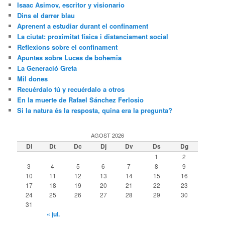
Isaac Asimov, escritor y visionario
Dins el darrer blau
Aprenent a estudiar durant el confinament
La ciutat: proximitat física i distanciament social
Reflexions sobre el confinament
Apuntes sobre Luces de bohemia
La Generació Greta
Mil dones
Recuérdalo tú y recuérdalo a otros
En la muerte de Rafael Sánchez Ferlosio
Si la natura és la resposta, quina era la pregunta?
AGOST 2026
Dl
Dt
Dc
Dj
Dv
Ds
Dg
1
2
3
4
5
6
7
8
9
10
11
12
13
14
15
16
17
18
19
20
21
22
23
24
25
26
27
28
29
30
31
« jul.