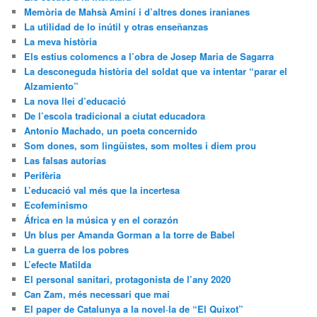
Memòria de Mahsà Aminí i d’altres dones iranianes
La utilidad de lo inútil y otras enseñanzas
La meva història
Els estius colomencs a l’obra de Josep Maria de Sagarra
La desconeguda història del soldat que va intentar “parar el
Alzamiento”
La nova llei d’educació
De l’escola tradicional a ciutat educadora
Antonio Machado, un poeta concernido
Som dones, som lingüistes, som moltes i diem prou
Las falsas autorías
Perifèria
L’educació val més que la incertesa
Ecofeminismo
África en la música y en el corazón
Un blus per Amanda Gorman a la torre de Babel
La guerra de los pobres
L’efecte Matilda
El personal sanitari, protagonista de l’any 2020
Can Zam, més necessari que mai
El paper de Catalunya a la novel·la de “El Quixot”