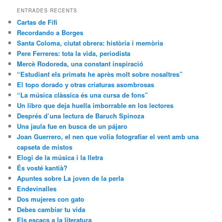
ENTRADES RECENTS
Cartas de Fifí
Recordando a Borges
Santa Coloma, ciutat obrera: història i memòria
Pere Ferreres: tota la vida, periodista
Mercè Rodoreda, una constant inspiració
“Estudiant els primats he après molt sobre nosaltres”
El topo dorado y otras criaturas asombrosas
“La música clàssica és una cursa de fons”
Un libro que deja huella imborrable en los lectores
Després d’una lectura de Baruch Spinoza
Una jaula fue en busca de un pájaro
Joan Guerrero, el nen que volia fotografiar el vent amb una
capseta de mistos
Elogi de la música i la lletra
És vosté kantià?
Apuntes sobre La joven de la perla
Endevinalles
Dos mujeres con gato
Debes cambiar tu vida
Els escacs a la literatura