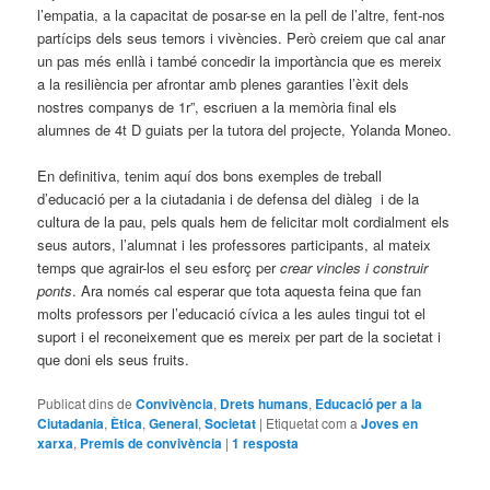
l’empatia, a la capacitat de posar­-se en la pell de l’altre, fent­-nos
partícips dels seus temors i vivències. Però creiem que cal anar
un pas més enllà i també concedir la importància que es mereix
a la resiliència per afrontar amb plenes garanties l’èxit dels
nostres companys de 1r”, escriuen a la memòria final els
alumnes de 4t D guiats per la tutora del projecte, Yolanda Moneo.
En definitiva, tenim aquí dos bons exemples de treball
d’educació per a la ciutadania i de defensa del diàleg i de la
cultura de la pau, pels quals hem de felicitar molt cordialment els
seus autors, l’alumnat i les professores participants, al mateix
temps que agrair-los el seu esforç per
crear vincles i construir
ponts
. Ara només cal esperar que tota aquesta feina que fan
molts professors per l’educació cívica a les aules tingui tot el
suport i el reconeixement que es mereix per part de la societat i
que doni els seus fruits.
Publicat dins de
Convivència
,
Drets humans
,
Educació per a la
Ciutadania
,
Ètica
,
General
,
Societat
|
Etiquetat com a
Joves en
xarxa
,
Premis de convivència
|
1
resposta