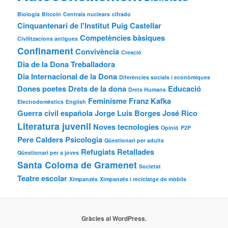
Biologia
Bitcoin
Centrals nuclears
cifrado
Cinquantenari de l'Institut Puig Castellar
Competències bàsiques
Civilitzacions antigues
Confinament
Convivència
Creació
Dia de la Dona Treballadora
Dia Internacional de la Dona
Diferències socials i econòmiques
Dones poetes
Drets de la dona
Educació
Drets Humans
Feminisme
Franz Kafka
Electrodomèstics
English
Guerra civil española
Jorge Luis Borges
José Rico
Literatura juvenil
Noves tecnologies
Opinió
P2P
Pere Calders
Psicologia
Qüestionari per adults
Refugiats
Retallades
Qüestionari per a joves
Santa Coloma de Gramenet
Societat
Teatre escolar
Ximpanzés
Ximpanzés i reciclatge de mòbils
Gràcies al WordPress.