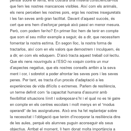
que fem les nostres mancances visibles. Així com els animals,
els nens perceben les nostres pors, ergo les nostres inseguretats
i les fan seves amb gran facilitat. Davant d’aquest succés, és
cert que ens hem d’esforçar perquè això passi en menor mesura.
Però, com podem fer-­ho? En primer lloc hem de tenir en compte
que som el seu millor exemple a seguir, és a dir, que necessitem
fomentar la nostra estima. En segon lloc, la nostra forma de
tractar­los, així com en els valors que demostrem i inculquem, és
a dir, en com els eduquem. D’això tracta aquest treball col∙lectiu.
Que els nens nouvinguts a l’ESO no xoquin contra un mur
d’aspectes negatius, que els nostres consells arribin a la seva
ment i cor, i sobretot a poder afrontar les seves pors i les seves
penes. Per tant, es tracta d’un procés d’adaptació a les
experiències de vida difícils o extremes. Parlem de resiliència,
un terme definit com ‘la capacitat humana d’assumir amb
flexibilitat situacions límit i sobreposar­-s’hi i el qual no es té gaire
en compte en els centres escolars i molt menys en el “modus
operandi” de les assignatures. Això ens ha fet replantejar sobre
la necessitat i l’obligació que tenim d’incorporar la resiliència dins
de les aules, perquè els alumnes puguin aconseguir els seus
objectius. Arribat el moment, li hem donat molta importància a