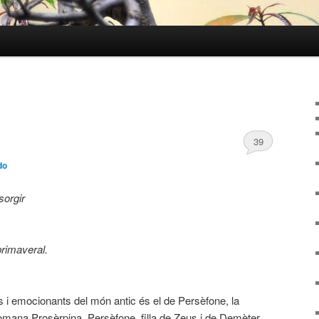
39
do
sorgir
primaveral.
 i emocionants del món antic és el de Persèfone, la
omana Prosèrpina. Persèfone, filla de Zeus i de Demèter