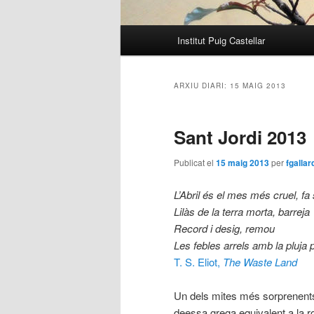
Menú
Institut Puig Castellar
principal
ARXIU DIARI:
15 MAIG 2013
Sant Jordi 2013
Publicat el
15 maig 2013
per
fgallar
L’Abril és el mes més cruel, fa 
Lilàs de la terra morta, barreja
Record i desig, remou
Les febles arrels amb la pluja 
T. S. Eliot,
The Waste Land
Un dels mites més sorprenents
deessa grega equivalent a la r