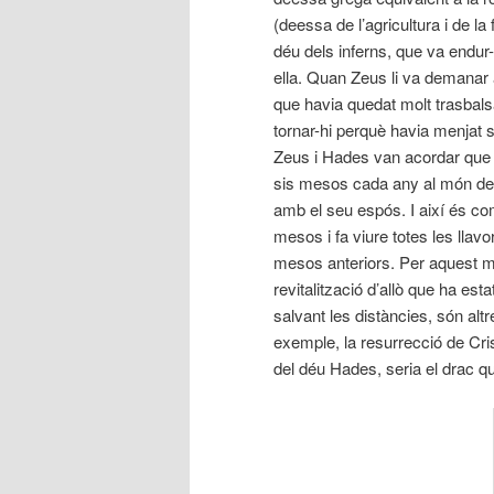
(deessa de l’agricultura i de la
déu dels inferns, que va endur
ella. Quan Zeus li va demanar 
que havia quedat molt trasbalsa
tornar-hi perquè havia menjat 
Zeus i Hades van acordar que
sis mesos cada any al món dels
amb el seu espós. I així és com
mesos i fa viure totes les llav
mesos anteriors. Per aquest mo
revitalització d’allò que ha est
salvant les distàncies, són alt
exemple, la resurrecció de Cri
del déu Hades, seria el drac qu