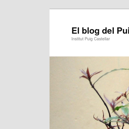
Aneu
Aneu
al
al
contingut
contingut
El blog del Pu
principal
secundari
Institut Puig Castellar