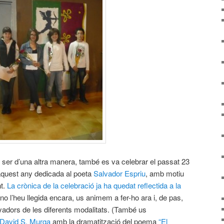
a ser d’una altra manera, també es va celebrar el passat 23
 aquest any dedicada al poeta
Salvador Espriu
, amb motiu
nt.
La crònica de la celebració ja ha quedat reflectida a la
 no l’heu llegida encara, us animem a fer-ho ara i, de pas,
dors de les diferents modalitats. (També us
 David S. Murga
amb la dramatització del poema
“El