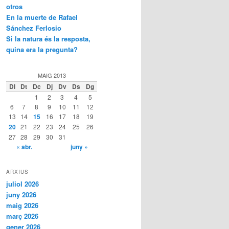
otros
En la muerte de Rafael
Sánchez Ferlosio
Si la natura és la resposta,
quina era la pregunta?
MAIG 2013
Dl
Dt
Dc
Dj
Dv
Ds
Dg
1
2
3
4
5
6
7
8
9
10
11
12
13
14
15
16
17
18
19
20
21
22
23
24
25
26
27
28
29
30
31
« abr.
juny »
ARXIUS
juliol 2026
juny 2026
maig 2026
març 2026
gener 2026