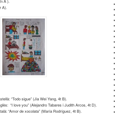
n A ).
 A).
tellà: “Todo sigue” (Jia Wei Yang, 4t B).
lès: “I love you” (Alejandro Tabares i Judith Arcos, 4t D).
talà: “Amor de xocolata” (María Rodríguez, 4t B).