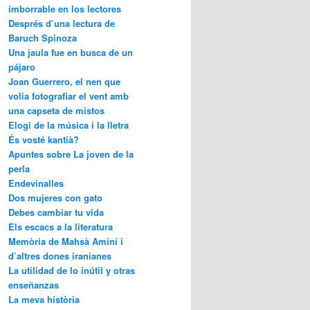
imborrable en los lectores
Després d’una lectura de
Baruch Spinoza
Una jaula fue en busca de un
pájaro
Joan Guerrero, el nen que
volia fotografiar el vent amb
una capseta de mistos
Elogi de la música i la lletra
És vosté kantià?
Apuntes sobre La joven de la
perla
Endevinalles
Dos mujeres con gato
Debes cambiar tu vida
Els escacs a la literatura
Memòria de Mahsà Aminí i
d’altres dones iranianes
La utilidad de lo inútil y otras
enseñanzas
La meva història