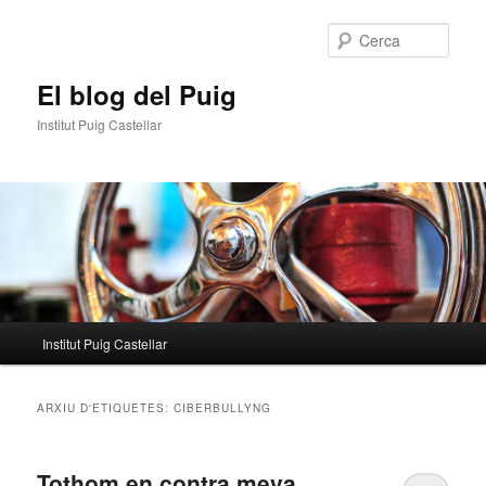
Aneu
Aneu
al
al
Cerca
contingut
contingut
principal
secundari
El blog del Puig
Institut Puig Castellar
Menú
Institut Puig Castellar
principal
ARXIU D'ETIQUETES:
CIBERBULLYNG
Tothom en contra meva