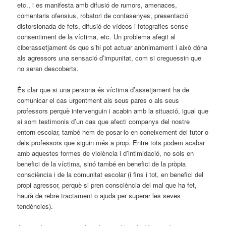
etc., i es manifesta amb difusió de rumors, amenaces,
comentaris ofensius, robatori de contasenyes, presentació
distorsionada de fets, difusió de vídeos i fotografies sense
consentiment de la víctima, etc. Un problema afegit al
ciberassetjament és que s’hi pot actuar anònimament i això dóna
als agressors una sensació d’impunitat, com si creguessin que
no seran descoberts.
És clar que si una persona és víctima d’assetjament ha de
comunicar el cas urgentment als seus pares o als seus
professors perquè intervenguin i acabin amb la situació, igual que
si som testimonis d’un cas que afecti companys del nostre
entorn escolar, també hem de posar-lo en coneixement del tutor o
dels professors que siguin més a prop. Entre tots podem acabar
amb aquestes formes de violència i d’intimidació, no sols en
benefici de la víctima, sinó també en benefici de la pròpia
consciència i de la comunitat escolar (i fins i tot, en benefici del
propi agressor, perquè si pren consciència del mal que ha fet,
haurà de rebre tractament o ajuda per superar les seves
tendències).