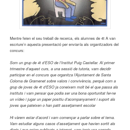
Mentre feien el seu treball de recerca, els alumnes de 4t A van
escriure’n aquesta presentació per enviar-la als organitzadors del
concurs:
Som un grup de 4t d’ESO de l’Institut Puig Castellar. Al primer
trimestre d’aquest curs, a una sessió de tutoria, vam decidir
participar en el concurs que organitza l’Ajuntament de Santa
Coloma de Gramenet sobre valors i convivència, perquè com a
grup de joves de 4t d’ESO ja coneixem molt bé el que passa als
instituts i vam pensar que podia ser una bona oportunitat fer-ne
un vídeo i jugar un paper positiu d’acompanyament i suport als
joves que pateixen o han patit assetjament escolar
Hi vàrem estar d’acord i vam començar a parlar sobre el tema.
Vam estudiar alguns casos d’assetjament que havien sortit als
diaris i que estan publicats a internet, vam tenir una xerrada