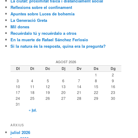
La ciutat: proximitat física i distanciament social
Reflexions sobre el confinament
Apuntes sobre Luces de bohemia
La Generació Greta
Mil dones
Recuérdalo tú y recuérdalo a otros
En la muerte de Rafael Sánchez Ferlosio
Si la natura és la resposta, quina era la pregunta?
AGOST 2026
Dl
Dt
Dc
Dj
Dv
Ds
Dg
1
2
3
4
5
6
7
8
9
10
11
12
13
14
15
16
17
18
19
20
21
22
23
24
25
26
27
28
29
30
31
« jul.
ARXIUS
juliol 2026