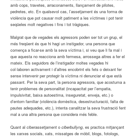
amb cops, travetes, arraconaments, llançament de pilotes,
pedretes, etc. En qualsevol cas, l’assetjament és una forma de
violència que pot causar molt patiment a les víctimes i pot tenir
seqüeles molt negatives i fins i tot tràgiques.
Malgrat que de vegades els agressors poden ser tot un grup, el
més freqüent és que hi hagi un instigador, una persona que
comença a ficar-se amb la seva víctima i, si veu que li fa mal i
que aquesta no reacciona amb fermesa, arrossega altres a fer el
mateix. Els seguidors de l’instigador moltes vegades hi
col·laboren activament i d’altres encobrint els fets o deixant fer
sense intervenir per protegir la víctima ni denunciar el que està
passant. Per la seva part, la persona agressora, que acostuma a
tenir problemes de personalitat (incapacitat per l’empatia,
impulsivitat, baixa autoestima, inseguretat, enveja, etc.) o
d’entorn familiar (violència domèstica, desestructuració, falta de
pautes adequades, etc.), intenta canalitzar la seva frustració fent
mal a una altra persona que considera més feble.
Quant al ciberassetjament o
ciberbullyng
, es practica mitjançant
les xarxes socials, xats, missatges de mòbil, blogs, fotologs,