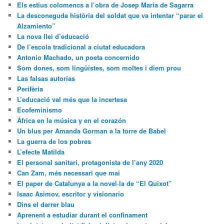
Els estius colomencs a l’obra de Josep Maria de Sagarra
La desconeguda història del soldat que va intentar “parar el
Alzamiento”
La nova llei d’educació
De l’escola tradicional a ciutat educadora
Antonio Machado, un poeta concernido
Som dones, som lingüistes, som moltes i diem prou
Las falsas autorías
Perifèria
L’educació val més que la incertesa
Ecofeminismo
África en la música y en el corazón
Un blus per Amanda Gorman a la torre de Babel
La guerra de los pobres
L’efecte Matilda
El personal sanitari, protagonista de l’any 2020
Can Zam, més necessari que mai
El paper de Catalunya a la novel·la de “El Quixot”
Isaac Asimov, escritor y visionario
Dins el darrer blau
Aprenent a estudiar durant el confinament