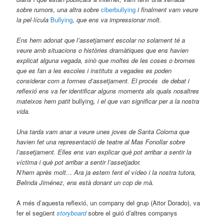
sobre rumors, una altra sobre
ciberbullying
i finalment vam veure
la pel·lícula
Bullying
, que ens va impressionar molt.
Ens hem adonat que l’assetjament escolar no solament té a
veure amb situacions o històries dramàtiques que ens havien
explicat alguna vegada, sinò que moltes de les coses o bromes
que es fan a les escoles i instituts a vegades es poden
considerar com a formes d’assetjament. El procés de debat i
reflexió ens va fer identificar alguns moments als quals nosaltres
mateixos hem patit
bullying
, i el que van significar per a la nostra
vida.
Una tarda vam anar a veure unes joves de Santa Coloma que
havien fet una representació de teatre al Mas Fonollar sobre
l’assetjament. Elles ens van explicar què pot arribar a sentir la
víctima i què pot arribar a sentir l’assetjador.
N’hem après molt… Ara ja estem fent el vídeo i la nostra tutora,
Belinda Jiménez, ens està donant un cop de mà.
A més d’aquesta reflexió, un company del grup (Aitor Dorado), va
fer el següent
storyboard
sobre el guió d’altres companys