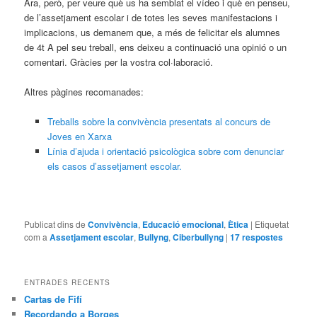
Ara, però, per veure què us ha semblat el vídeo i què en penseu,
de l’assetjament escolar i de totes les seves manifestacions i
implicacions, us demanem que, a més de felicitar els alumnes
de 4t A pel seu treball, ens deixeu a continuació una opinió o un
comentari. Gràcies per la vostra col·laboració.
Altres pàgines recomanades:
Treballs sobre la convivència presentats al concurs de
Joves en Xarxa
Línia d’ajuda i orientació psicològica sobre com denunciar
els casos d’assetjament escolar.
Publicat dins de
Convivència
,
Educació emocional
,
Ètica
|
Etiquetat
com a
Assetjament escolar
,
Bullyng
,
Ciberbullyng
|
17
respostes
ENTRADES RECENTS
Cartas de Fifí
Recordando a Borges