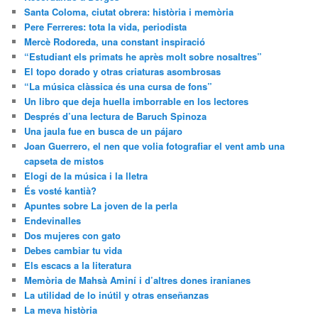
Santa Coloma, ciutat obrera: història i memòria
Pere Ferreres: tota la vida, periodista
Mercè Rodoreda, una constant inspiració
“Estudiant els primats he après molt sobre nosaltres”
El topo dorado y otras criaturas asombrosas
“La música clàssica és una cursa de fons”
Un libro que deja huella imborrable en los lectores
Després d’una lectura de Baruch Spinoza
Una jaula fue en busca de un pájaro
Joan Guerrero, el nen que volia fotografiar el vent amb una
capseta de mistos
Elogi de la música i la lletra
És vosté kantià?
Apuntes sobre La joven de la perla
Endevinalles
Dos mujeres con gato
Debes cambiar tu vida
Els escacs a la literatura
Memòria de Mahsà Aminí i d’altres dones iranianes
La utilidad de lo inútil y otras enseñanzas
La meva història