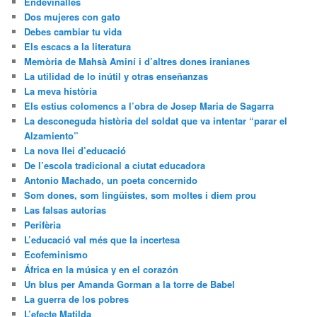
Endevinalles
Dos mujeres con gato
Debes cambiar tu vida
Els escacs a la literatura
Memòria de Mahsà Aminí i d’altres dones iranianes
La utilidad de lo inútil y otras enseñanzas
La meva història
Els estius colomencs a l’obra de Josep Maria de Sagarra
La desconeguda història del soldat que va intentar “parar el
Alzamiento”
La nova llei d’educació
De l’escola tradicional a ciutat educadora
Antonio Machado, un poeta concernido
Som dones, som lingüistes, som moltes i diem prou
Las falsas autorías
Perifèria
L’educació val més que la incertesa
Ecofeminismo
África en la música y en el corazón
Un blus per Amanda Gorman a la torre de Babel
La guerra de los pobres
L’efecte Matilda