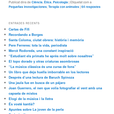
Publicat dins de
Ciència
,
Ètica
,
Psicologia
|
Etiquetat com a
Pequeñas investigaciones
,
Terapia con animales
|
64
respostes
ENTRADES RECENTS
Cartas de Fifí
Recordando a Borges
Santa Coloma, ciutat obrera: història i memòria
Pere Ferreres: tota la vida, periodista
Mercè Rodoreda, una constant inspiració
“Estudiant els primats he après molt sobre nosaltres”
El topo dorado y otras criaturas asombrosas
“La música clàssica és una cursa de fons”
Un libro que deja huella imborrable en los lectores
Després d’una lectura de Baruch Spinoza
Una jaula fue en busca de un pájaro
Joan Guerrero, el nen que volia fotografiar el vent amb una
capseta de mistos
Elogi de la música i la lletra
És vosté kantià?
Apuntes sobre La joven de la perla