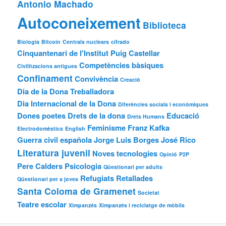
Antonio Machado
Autoconeixement
Biblioteca
Biologia
Bitcoin
Centrals nuclears
cifrado
Cinquantenari de l'Institut Puig Castellar
Competències bàsiques
Civilitzacions antigues
Confinament
Convivència
Creació
Dia de la Dona Treballadora
Dia Internacional de la Dona
Diferències socials i econòmiques
Dones poetes
Drets de la dona
Educació
Drets Humans
Feminisme
Franz Kafka
Electrodomèstics
English
Guerra civil española
Jorge Luis Borges
José Rico
Literatura juvenil
Noves tecnologies
Opinió
P2P
Pere Calders
Psicologia
Qüestionari per adults
Refugiats
Retallades
Qüestionari per a joves
Santa Coloma de Gramenet
Societat
Teatre escolar
Ximpanzés
Ximpanzés i reciclatge de mòbils