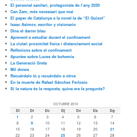
El personal sanitari, protagonista de l’any 2020
Can Zam, més necessari que mai
El paper de Catalunya a la novel·la de “El Quixot”
Isaac Asimov, escritor y visionario
Dins el darrer blau
Aprenent a estudiar durant el confinament
La ciutat: proximitat física i distanciament social
Reflexions sobre el confinament
Apuntes sobre Luces de bohemia
La Generació Greta
Mil dones
Recuérdalo tú y recuérdalo a otros
En la muerte de Rafael Sánchez Ferlosio
Si la natura és la resposta, quina era la pregunta?
OCTUBRE 2012
Dl
Dt
Dc
Dj
Dv
Ds
Dg
1
2
3
4
5
6
7
8
9
10
11
12
13
14
15
16
17
18
19
20
21
22
23
24
25
26
27
28