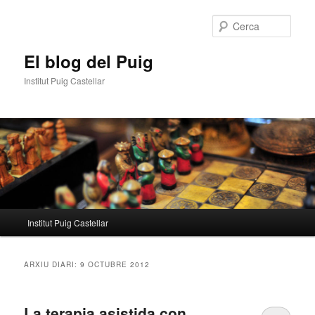
Aneu
Aneu
al
al
Cerca
contingut
contingut
principal
secundari
El blog del Puig
Institut Puig Castellar
Menú
Institut Puig Castellar
principal
ARXIU DIARI:
9 OCTUBRE 2012
La terapia asistida con