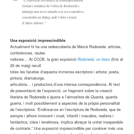
“L’exposició reivindica la contemporaneïtat
formal i temàtica de l’obra de Rodoreda i
planteja una nova mirada a la seva narrativa,
construïda en diàleg amb l’obra visiual
d’altres artistes.”
Una exposició imprescindible
Actualment hi ha una redescoberta de Mercè Rodoreda: articles,
conferències, taules
rodones… Al CCCB, la gran exposició
Rodoreda, un bosc
(fins al
25 de maig) recull
totes les facetes d’aquesta immensa escriptora i artista: poeta,
pintora, dramaturga,
articulista… i productora d’una intensa correspondència. Al text
de presentació de l’exposició, un fragment sobre la creació
literària de Rodoreda s’ajusta a l’atmosfera de
Quanta, quanta
guerra
, i molt possiblement a aspectes de la pròpia personalitat
de l’escriptora: “Endinsar-se en l’escriptura de Rodoreda, que és
sempre i alhora innocent i cruel, infantil i macabra, realista i
fantàstica, clara i tenebrosa, implica abraçar la unitat inseparable
de contraris.” Una exposició imprescindible per conèixer més una