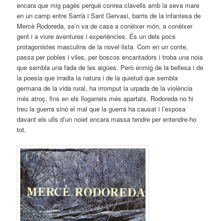
encara que mig pagès perquè conrea clavells amb la seva mare
en un camp entre Sarrià i Sant Gervasi, barris de la infantesa de
Mercè Rodoreda, se’n va de casa a conèixer món, a conèixer
gent i a viure aventures i experiències. És un dels pocs
protagonistes masculins de la novel·lista. Com en un conte,
passa per pobles i viles, per boscos encantadors i troba una noia
que sembla una fada de les aigües. Però enmig de la bellesa i de
la poesia que irradia la natura i de la quietud que sembla
germana de la vida rural, ha irromput la urpada de la violència
més atroç, fins en els llogarrets més apartats. Rodoreda no hi
treu la guerra sinó el mal que la guerra ha causat i l’exposa
davant els ulls d’un noiet encara massa tendre per entendre-ho
tot.