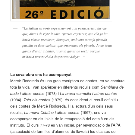
“
La Julieta va venir expressament a la pastisseria a dir-me
que, abans de rifar la toia, rifarien cafeteres; que ella ja les
havia vistes: precioses, blanques, amb una taronja pintada,
partida en dues meitats, que ensenyava els pinyols. Jo no tenia
ganas d’anar a ballar, ni tenia ganes de sortir perquè
m’havia passat el dia despatxant dolços…”
La seva obra ens ha acompanyat
Mercè Rodoreda és una gran escriptora de contes, en va escriure
tota la vida i van aparèixer en diferents reculls com
Semblava de
seda i altres contes
(1978) i
La brusa vermella i altres contes
(1984).
Tots els contes
(1979), és considerat el recull definitiu
dels contes de Mercè Rodoreda. I la lectura d’un dels seus
reculls,
La meva Cristina i altres contes
(1967), ens va
acompanyar en els inicis de la recuperació del català en els
instituts. El curs 77-78 es van iniciar, per reivindicació de l’APA
(associació de famílies d’alumnes de llavors) les classes de