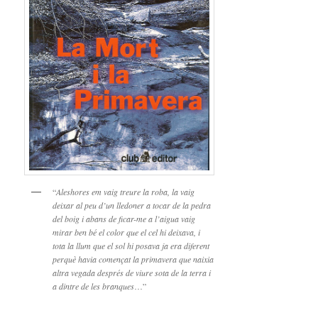
“
Aleshores em vaig treure la roba, la vaig
deixar al peu d’un lledoner a tocar de la pedra
del boig i abans de ficar-me a l’aigua vaig
mirar ben bé el color que el cel hi deixava, i
tota la llum que el sol hi posava ja era diferent
perquè havia començat la primavera que naixia
altra vegada després de viure sota de la terra i
a dintre de les branques
…”