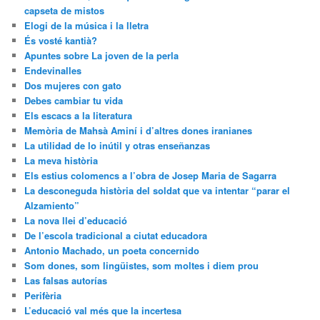
capseta de mistos
Elogi de la música i la lletra
És vosté kantià?
Apuntes sobre La joven de la perla
Endevinalles
Dos mujeres con gato
Debes cambiar tu vida
Els escacs a la literatura
Memòria de Mahsà Aminí i d’altres dones iranianes
La utilidad de lo inútil y otras enseñanzas
La meva història
Els estius colomencs a l’obra de Josep Maria de Sagarra
La desconeguda història del soldat que va intentar “parar el
Alzamiento”
La nova llei d’educació
De l’escola tradicional a ciutat educadora
Antonio Machado, un poeta concernido
Som dones, som lingüistes, som moltes i diem prou
Las falsas autorías
Perifèria
L’educació val més que la incertesa