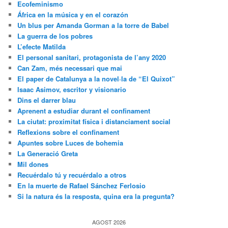
Ecofeminismo
África en la música y en el corazón
Un blus per Amanda Gorman a la torre de Babel
La guerra de los pobres
L’efecte Matilda
El personal sanitari, protagonista de l’any 2020
Can Zam, més necessari que mai
El paper de Catalunya a la novel·la de “El Quixot”
Isaac Asimov, escritor y visionario
Dins el darrer blau
Aprenent a estudiar durant el confinament
La ciutat: proximitat física i distanciament social
Reflexions sobre el confinament
Apuntes sobre Luces de bohemia
La Generació Greta
Mil dones
Recuérdalo tú y recuérdalo a otros
En la muerte de Rafael Sánchez Ferlosio
Si la natura és la resposta, quina era la pregunta?
AGOST 2026