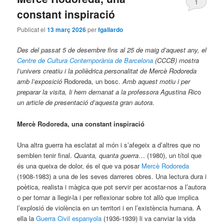
1
constant inspiració
Publicat el
13 març 2026
per
fgallardo
Des del passat 5 de desembre fins al 25 de maig d’aquest any, el
Centre de Cultura Contemporània de Barcelona
(CCCB) mostra
l’univers creatiu i la polièdrica personalitat de Mercè Rodoreda
amb l’exposició
Rodoreda, un bosc.
Amb aquest motiu i per
preparar la visita, li hem demanat a la professora Agustina Ric
o
un article de presentació d’aquesta gran autora
.
Mercè Rodoreda, una constant inspiració
Una altra guerra ha esclatat al món i s’afegeix a d’altres que no
semblen tenir final.
Quanta, quanta guerra
… (1980), un títol que
és una queixa de dolor, és el que va posar
Mercè Rodoreda
(1908-1983) a una de les seves darreres obres. Una lectura dura i
poètica, realista i màgica que pot servir per acostar-nos a l’autora
o per tornar a llegir-la i per reflexionar sobre tot allò que implica
l’explosió de violència en un territori i en l’existència humana. A
ella la
Guerra Civil espanyola
(1936-1939) li va canviar la vida