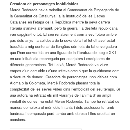
Creadora de personatges inoblidables
Mercè Rodoreda havia treballat al Comissariat de Propaganda de
la Generalitat de Catalunya i a la Institució de les Lletres
Catalanes en l’etapa de la República mentre la seva carrera
literària s’anava afermant, però la guerra i la desfeta republicana
van capgirar-ho tot. El seu renaixement com a escriptora amb el
pas dels anys, la solidesa de la seva obra i el fet d’haver estat
traduïda a mig centenar de llengües són fets de tal envergadura
que l’han convertida en una figura de la literatura del segle XX i
en una influència reconeguda per escriptors i escriptores de
diferents generacions. Tot i això, Mercè Rodoreda va viure
etapes d’un cert oblit i d’una infravaloració que la qualificava com
a “lectura de dones”. Creadora de personatges inoblidables com
Aloma o la Colometa, Mercè Rodoreda plasma tota la
complexitat de les seves vides dins l’embolcall del seu temps. Si
una autora ha retratat els mil viaranys de l’ànima d’ un ampli
ventall de dones, ha estat Mercè Rodoreda. També ha retratat de
manera complexa el món dels infants i dels adolescents, amb
tendresa i compassió però també amb duresa i fins crueltat en
ocasions.