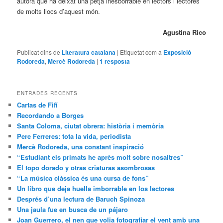
autora que ha deixat una petja inesborrable en lectors i lectores
de molts llocs d’aquest món.
Agustina Rico
Publicat dins de
Literatura catalana
|
Etiquetat com a
Exposició
Rodoreda
,
Mercè Rodoreda
|
1
resposta
ENTRADES RECENTS
Cartas de Fifí
Recordando a Borges
Santa Coloma, ciutat obrera: història i memòria
Pere Ferreres: tota la vida, periodista
Mercè Rodoreda, una constant inspiració
“Estudiant els primats he après molt sobre nosaltres”
El topo dorado y otras criaturas asombrosas
“La música clàssica és una cursa de fons”
Un libro que deja huella imborrable en los lectores
Després d’una lectura de Baruch Spinoza
Una jaula fue en busca de un pájaro
Joan Guerrero, el nen que volia fotografiar el vent amb una