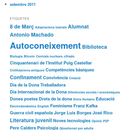
setembre 2011
ETIQUETES
8 de Març
Alumnat
Adaptacions teatrals
Antonio Machado
Autoconeixement
Biblioteca
Biologia
Bitcoin
Centrals nuclears
cifrado
Cinquantenari de l'Institut Puig Castellar
Competències bàsiques
Civilitzacions antigues
Confinament
Convivència
Creació
Dia de la Dona Treballadora
Dia Internacional de la Dona
Diferències socials i econòmiques
Dones poetes
Drets de la dona
Educació
Drets Humans
Feminisme
Franz Kafka
Electrodomèstics
English
Guerra civil española
Jorge Luis Borges
José Rico
Literatura juvenil
Noves tecnologies
Opinió
P2P
Pere Calders
Psicologia
Qüestionari per adults