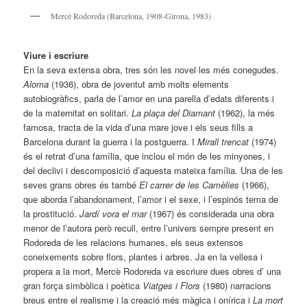
Mercè Rodoreda (Barcelona, 1908-Girona, 1983)
Viure i escriure
En la seva extensa obra, tres són les novel·les més conegudes.
Aloma
(1936), obra de joventut amb molts elements
autobiogràfics, parla de l’amor en una parella d’edats diferents i
de la maternitat en solitari.
La plaça del Diamant
(1962), la més
famosa, tracta de la vida d’una mare jove i els seus fills a
Barcelona durant la guerra i la postguerra. I
Mirall trencat
(1974)
és el retrat d’una família, que inclou el món de les minyones, i
del declivi i descomposició d’aquesta mateixa família. Una de les
seves grans obres és també
El carrer de les Camèlies
(1966),
que aborda l’abandonament, l’amor i el sexe, i l’espinós tema de
la prostitució.
Jardí vora el mar
(1967) és considerada una obra
menor de l’autora però recull, entre l’univers sempre present en
Rodoreda de les relacions humanes, els seus extensos
coneixements sobre flors, plantes i arbres. Ja en la vellesa i
propera a la mort, Mercè Rodoreda va escriure dues obres d’ una
gran força simbòlica i poètica
Viatges i Flors
(1980) narracions
breus entre el realisme i la creació més màgica i onírica i
La mort