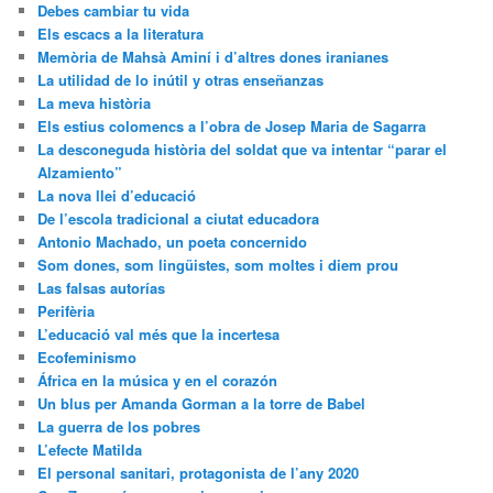
Debes cambiar tu vida
Els escacs a la literatura
Memòria de Mahsà Aminí i d’altres dones iranianes
La utilidad de lo inútil y otras enseñanzas
La meva història
Els estius colomencs a l’obra de Josep Maria de Sagarra
La desconeguda història del soldat que va intentar “parar el
Alzamiento”
La nova llei d’educació
De l’escola tradicional a ciutat educadora
Antonio Machado, un poeta concernido
Som dones, som lingüistes, som moltes i diem prou
Las falsas autorías
Perifèria
L’educació val més que la incertesa
Ecofeminismo
África en la música y en el corazón
Un blus per Amanda Gorman a la torre de Babel
La guerra de los pobres
L’efecte Matilda
El personal sanitari, protagonista de l’any 2020