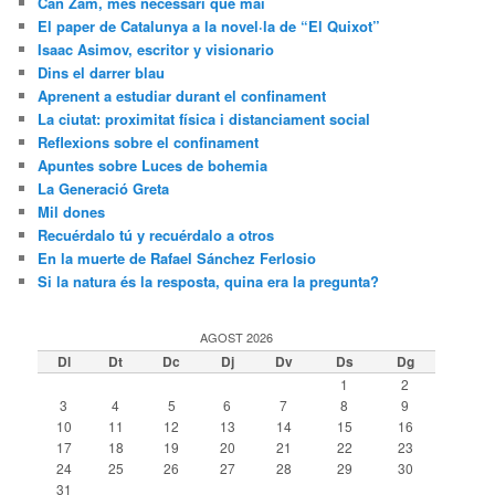
Can Zam, més necessari que mai
El paper de Catalunya a la novel·la de “El Quixot”
Isaac Asimov, escritor y visionario
Dins el darrer blau
Aprenent a estudiar durant el confinament
La ciutat: proximitat física i distanciament social
Reflexions sobre el confinament
Apuntes sobre Luces de bohemia
La Generació Greta
Mil dones
Recuérdalo tú y recuérdalo a otros
En la muerte de Rafael Sánchez Ferlosio
Si la natura és la resposta, quina era la pregunta?
AGOST 2026
Dl
Dt
Dc
Dj
Dv
Ds
Dg
1
2
3
4
5
6
7
8
9
10
11
12
13
14
15
16
17
18
19
20
21
22
23
24
25
26
27
28
29
30
31