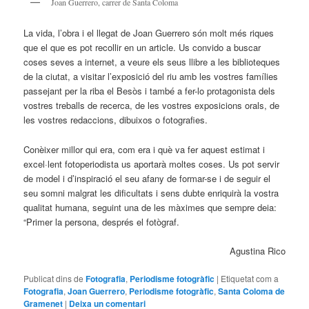
Joan Guerrero, carrer de Santa Coloma
La vida, l’obra i el llegat de Joan Guerrero són molt més riques
que el que es pot recollir en un article. Us convido a buscar
coses seves a internet, a veure els seus llibre a les biblioteques
de la ciutat, a visitar l’exposició del riu amb les vostres famílies
passejant per la riba el Besòs i també a fer-lo protagonista dels
vostres treballs de recerca, de les vostres exposicions orals, de
les vostres redaccions, dibuixos o fotografies.
Conèixer millor qui era, com era i què va fer aquest estimat i
excel·lent fotoperiodista us aportarà moltes coses. Us pot servir
de model i d’inspiració el seu afany de formar-se i de seguir el
seu somni malgrat les dificultats i sens dubte enriquirà la vostra
qualitat humana, seguint una de les màximes que sempre deia:
“Primer la persona, després el fotògraf.
Agustina Rico
Publicat dins de
Fotografia
,
Periodisme fotogràfic
|
Etiquetat com a
Fotografia
,
Joan Guerrero
,
Periodisme fotogràfic
,
Santa Coloma de
Gramenet
|
Deixa un comentari