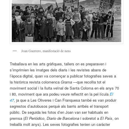
Joan Guerrero, manifestació de nens
Treballava en les arts gràfiques, tallers on es preparaven i
s’imprimien les imatges dels diaris i les revistes abans de
l’època digital, quan va començar a publicar fotografies seves a
la històrica revista colomenca
Grama
—que recollia tot el
moviment social i la lluita veïnal de Santa Coloma en els anys 70
i 80, moviment que ara podeu veure reflectit en la pel·lícula
El
47
, ja que a Les Oliveres i Can Franquesa també es van produir
segrestos d’autobusos perquè als barris arribés el transport
públic. De seguida les fotos d’en Joan van ser habituals en
premsa (
El Periódico
,
Diario de Barcelona
i sobretot a
El País
, on
treballà molt anys). Les seves fotografies tenien un caràcter