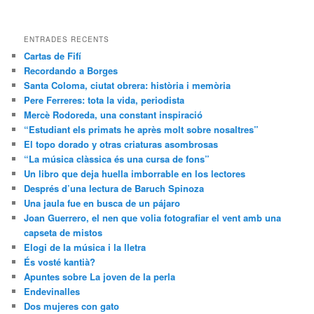
ENTRADES RECENTS
Cartas de Fifí
Recordando a Borges
Santa Coloma, ciutat obrera: història i memòria
Pere Ferreres: tota la vida, periodista
Mercè Rodoreda, una constant inspiració
“Estudiant els primats he après molt sobre nosaltres”
El topo dorado y otras criaturas asombrosas
“La música clàssica és una cursa de fons”
Un libro que deja huella imborrable en los lectores
Després d’una lectura de Baruch Spinoza
Una jaula fue en busca de un pájaro
Joan Guerrero, el nen que volia fotografiar el vent amb una
capseta de mistos
Elogi de la música i la lletra
És vosté kantià?
Apuntes sobre La joven de la perla
Endevinalles
Dos mujeres con gato