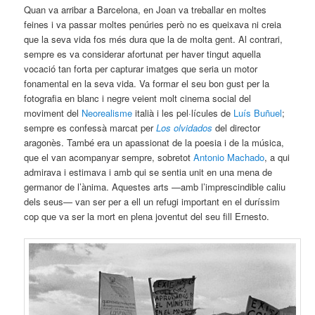
Quan va arribar a Barcelona, en Joan va treballar en moltes
feines i va passar moltes penúries però no es queixava ni creia
que la seva vida fos més dura que la de molta gent. Al contrari,
sempre es va considerar afortunat per haver tingut aquella
vocació tan forta per capturar imatges que seria un motor
fonamental en la seva vida. Va formar el seu bon gust per la
fotografia en blanc i negre veient molt cinema social del
moviment del
Neorealisme
italià i les pel·lícules de
Luís Buñuel
;
sempre es confessà marcat per
Los olvidados
del director
aragonès. També era un apassionat de la poesia i de la música,
que el van acompanyar sempre, sobretot
Antonio Machado
, a qui
admirava i estimava i amb qui se sentia unit en una mena de
germanor de l’ànima. Aquestes arts —amb l’imprescindible caliu
dels seus— van ser per a ell un refugi important en el duríssim
cop que va ser la mort en plena joventut del seu fill Ernesto.