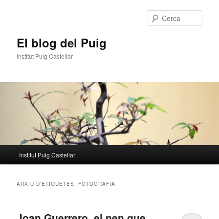
Aneu
Aneu
al
al
Cerca
contingut
contingut
principal
secundari
El blog del Puig
Institut Puig Castellar
Menú
Institut Puig Castellar
principal
ARXIU D'ETIQUETES:
FOTOGRAFIA
Joan Guerrero, el nen que