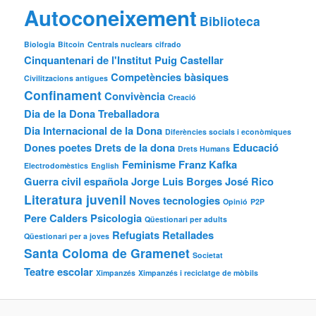
Autoconeixement
Biblioteca
Biologia
Bitcoin
Centrals nuclears
cifrado
Cinquantenari de l'Institut Puig Castellar
Competències bàsiques
Civilitzacions antigues
Confinament
Convivència
Creació
Dia de la Dona Treballadora
Dia Internacional de la Dona
Diferències socials i econòmiques
Dones poetes
Drets de la dona
Educació
Drets Humans
Feminisme
Franz Kafka
Electrodomèstics
English
Guerra civil española
Jorge Luis Borges
José Rico
Literatura juvenil
Noves tecnologies
Opinió
P2P
Pere Calders
Psicologia
Qüestionari per adults
Refugiats
Retallades
Qüestionari per a joves
Santa Coloma de Gramenet
Societat
Teatre escolar
Ximpanzés
Ximpanzés i reciclatge de mòbils