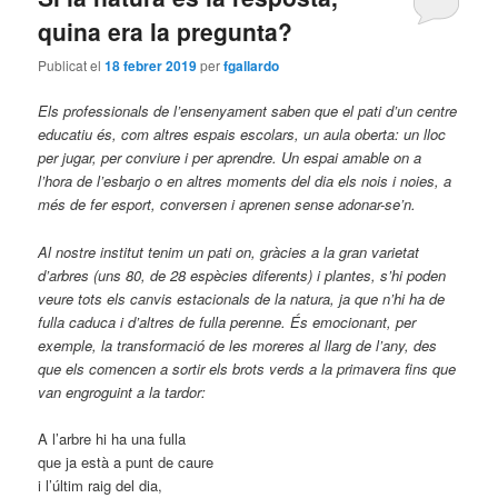
quina era la pregunta?
Publicat el
18 febrer 2019
per
fgallardo
Els professionals de l’ensenyament saben que el pati d’un centre
educatiu és, com altres espais escolars, un aula oberta: un lloc
per jugar, per conviure i per aprendre. Un espai amable on a
l’hora de l’esbarjo o en altres moments del dia els nois i noies, a
més de fer esport, conversen i aprenen sense adonar-se’n.
Al nostre institut tenim un pati on, gràcies a la gran varietat
d’arbres (uns 80, de 28 espècies diferents) i plantes, s’hi poden
veure tots els canvis estacionals de la natura, ja que n’hi ha de
fulla caduca i d’altres de fulla perenne. És emocionant, per
exemple, la transformació de les moreres al llarg de l’any, des
que els comencen a sortir els brots verds a la primavera fins que
van engroguint a la tardor:
A l’arbre hi ha una fulla
que ja està a punt de caure
i l’últim raig del dia,