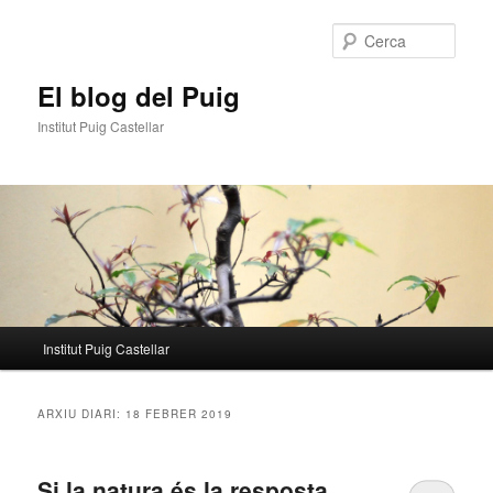
Aneu
Aneu
al
al
Cerca
contingut
contingut
principal
secundari
El blog del Puig
Institut Puig Castellar
Menú
Institut Puig Castellar
principal
ARXIU DIARI:
18 FEBRER 2019
Si la natura és la resposta,