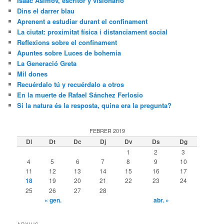
Isaac Asimov, escritor y visionario
Dins el darrer blau
Aprenent a estudiar durant el confinament
La ciutat: proximitat física i distanciament social
Reflexions sobre el confinament
Apuntes sobre Luces de bohemia
La Generació Greta
Mil dones
Recuérdalo tú y recuérdalo a otros
En la muerte de Rafael Sánchez Ferlosio
Si la natura és la resposta, quina era la pregunta?
FEBRER 2019
Dl
Dt
Dc
Dj
Dv
Ds
Dg
1
2
3
4
5
6
7
8
9
10
11
12
13
14
15
16
17
18
19
20
21
22
23
24
25
26
27
28
« gen.
abr. »