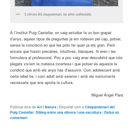
L’olivera del cinquantenari, un arbre emblemàtic
A l’Institut Puig Castellar, on vaig estudiar fa un bon grapat
d’anys, aquest tipus de preguntes ja em rodaven pel cap, potser,
sense la concreció en què les pots fer quan ja ets gran. Però
encara que fossin precàries, intuïtives, bàsiques, hi eren i les
formulava al professorat. Poc a poc vaig anar descobrint que tots
plegats vivíem la mateixa incertesa i que potser és aquesta la
condició que amb els anys has d’assumir. Com adolescent amb
certa rebel·lia, i com adult amb serenor i amb els instruments
necessaris que ens aporta la cultura.
Miguel Ángel Para
Publicat dins de
Art i Natura
|
Etiquetat com a
Cinquantenari del
Puig Castellar
,
Diàleg entre una olivera i una escultura
|
Deixa un
comentari