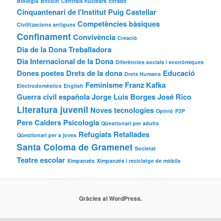
Biologia
Bitcoin
Centrals nuclears
cifrado
Cinquantenari de l'Institut Puig Castellar
Competències bàsiques
Civilitzacions antigues
Confinament
Convivència
Creació
Dia de la Dona Treballadora
Dia Internacional de la Dona
Diferències socials i econòmiques
Dones poetes
Drets de la dona
Educació
Drets Humans
Feminisme
Franz Kafka
Electrodomèstics
English
Guerra civil española
Jorge Luis Borges
José Rico
Literatura juvenil
Noves tecnologies
Opinió
P2P
Pere Calders
Psicologia
Qüestionari per adults
Refugiats
Retallades
Qüestionari per a joves
Santa Coloma de Gramenet
Societat
Teatre escolar
Ximpanzés
Ximpanzés i reciclatge de mòbils
Gràcies al WordPress.