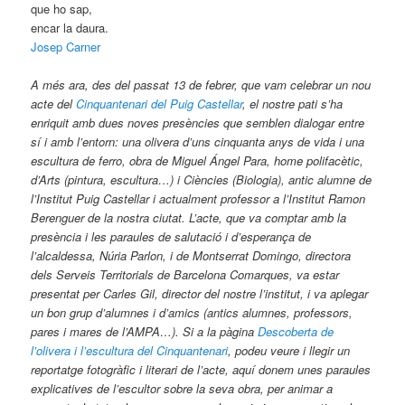
que ho sap,
encar la daura.
Josep Carner
A més ara, des del passat 13 de febrer, que vam celebrar un nou
acte del
Cinquantenari del Puig
Castellar
, el nostre pati s’ha
enriquit amb dues noves presències que semblen dialogar entre
sí i amb l’entorn: una olivera d’uns cinquanta anys de vida i una
escultura de ferro, obra de Miguel Ángel Para, home polifacètic,
d’Arts (pintura, escultura…) i Ciències (Biologia), antic alumne de
l’Institut Puig Castellar i actualment professor a l’Institut Ramon
Berenguer de la nostra ciutat. L’acte, que va comptar amb la
presència i les paraules de salutació i d’esperança de
l’alcaldessa, Núria Parlon, i de Montserrat Domingo, directora
dels Serveis Territorials de Barcelona Comarques, va estar
presentat per Carles Gil, director del nostre l’institut, i va aplegar
un bon grup d’alumnes i d’amics (antics alumnes, professors,
pares i mares de l’AMPA…). Si a la pàgina
Descoberta de
l’olivera i l’escultura del Cinquantenari
, podeu veure i llegir un
reportatge fotogràfic i literari de l’acte, aquí donem unes paraules
explicatives de l’escultor sobre la seva obra, per animar a