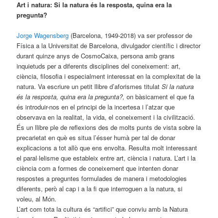
Art i natura: Si la natura és la resposta, quina era la
pregunta?
Jorge Wagensberg
(Barcelona, 1949-2018) va ser professor de
Física a la Universitat de Barcelona, divulgador científic i director
durant quinze anys de CosmoCaixa, persona amb grans
inquietuds per a diferents disciplines del coneixement: art,
ciència, filosofia i especialment interessat en la complexitat de la
natura. Va escriure un petit llibre d’aforismes titulat
Si la natura
és la resposta, quina era la pregunta?,
on bàsicament el que fa
és introduir-nos en el principi de la incertesa i l’atzar que
observava en la realitat, la vida, el coneixement i la civilització.
És un llibre ple de reflexions des de molts punts de vista sobre la
precarietat en què es situa l’ésser humà per tal de donar
explicacions a tot allò que ens envolta. Resulta molt interessant
el paral·lelisme que estableix entre art, ciència i natura. L’art i la
ciència com a formes de coneixement que intenten donar
respostes a preguntes formulades de manera i metodologies
diferents, però al cap i a la fi que interroguen a la natura, si
voleu, al Món.
L’art com tota la cultura és “artifici” que conviu amb la Natura