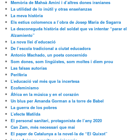
Memòria de Mahsà Aminí i d’altres dones iranianes
La utilidad de lo inútil y otras enseñanzas
La meva història
Els estius colomencs a l’obra de Josep Maria de Sagarra
La desconeguda història del soldat que va intentar “parar el
Alzamiento”
La nova llei d’educació
De l’escola tradicional a ciutat educadora
Antonio Machado, un poeta concernido
Som dones, som lingüistes, som moltes i diem prou
Las falsas autorías
Perifèria
L’educació val més que la incertesa
Ecofeminismo
África en la música y en el corazón
Un blus per Amanda Gorman a la torre de Babel
La guerra de los pobres
L’efecte Matilda
El personal sanitari, protagonista de l’any 2020
Can Zam, més necessari que mai
El paper de Catalunya a la novel·la de “El Quixot”