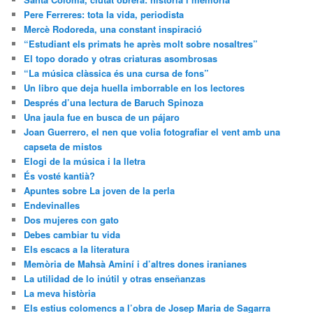
Pere Ferreres: tota la vida, periodista
Mercè Rodoreda, una constant inspiració
“Estudiant els primats he après molt sobre nosaltres”
El topo dorado y otras criaturas asombrosas
“La música clàssica és una cursa de fons”
Un libro que deja huella imborrable en los lectores
Després d’una lectura de Baruch Spinoza
Una jaula fue en busca de un pájaro
Joan Guerrero, el nen que volia fotografiar el vent amb una
capseta de mistos
Elogi de la música i la lletra
És vosté kantià?
Apuntes sobre La joven de la perla
Endevinalles
Dos mujeres con gato
Debes cambiar tu vida
Els escacs a la literatura
Memòria de Mahsà Aminí i d’altres dones iranianes
La utilidad de lo inútil y otras enseñanzas
La meva història
Els estius colomencs a l’obra de Josep Maria de Sagarra