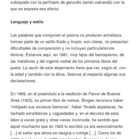
subrayado con la perífrasis de gerundio (
están salvando
) con la
que se expresa ese efecto.
Lenguaje y estilo
Las palabras que componen el poema no producen extrañeza,
forman parte de un estilo fluido y limpio; son claras, no presentan
dificultades de comprensión y no incluyen particularismos
léxicos. Estamos aquí, en 1981, muy lejos del barroquismo, de
las metáforas y del ingenio verbal de los primeros libros del
poeta. La razón de este alejamiento tiene que ver, según él, con
la edad y también con la ética. Veamos al respecto algunas sus
declaraciones.
En 1969, en el preámbulo a la reedición de
Fervor de Buenos
Aires
(1923), su primer libro de versos, Borges reconoce haber
“mitigado sus excesos barrocos”, haber “limado asperezas, he
tachado sensiblerías y vaguedades y, en el decurso de esta
labor a veces grata y otras veces incómoda, he sentido que
aquel muchacho que en 1923 lo escribió ya era esencialmente
[…] el señor que ahora se resigna o corrige […]. Como los de