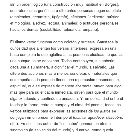
sin un orden lógico (una construcción muy habitual en Borges),
con referencias genéricas a diferentes personas según su oficio
(empleados, ceramista, tipógrafo), aficiones (jardinería, música,
etimologías, ajedrez, lectura, animales) o actitudes personales
hacia los demás (sociabilidad, tolerancia, empatía).
El último verso funciona como colofón y síntesis. Satisface la
curiosidad que alientan los versos anteriores: expresa en una
frase completa lo que aglutina a las personas aludidas, lo que las
une aunque no se conozcan. Todas contribuyen, sin saberlo,
cada una a su manera, a dignificar el mundo, a salvarlo. Las
diferentes acciones más o menos concretas o materiales que
desempeña cada persona tienen una repercusión trascendente,
espiritual, que se expresa de manera abstracta: sirven para algo
más que para su eficacia inmediata, sirven para que el mundo
siga existiendo y continúe su andadura. Y, en solidaridad entre el
fondo y la forma, entre el cuerpo y el alma del poema, todos los
verbos utilizados para expresar las acciones de
los justos
se
conjugan en un presente intemporal (
cultiva, agradece, descubre
,
etc.). Es decir, los actos de “los justos” generan un efecto
sincrónico (la salvación del mundo) y durativo, como queda