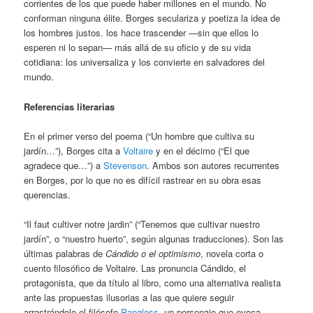
corrientes de los que puede haber millones en el mundo. No
conforman ninguna élite. Borges seculariza y poetiza la idea de
los hombres justos. los hace trascender —sin que ellos lo
esperen ni lo sepan— más allá de su oficio y de su vida
cotidiana: los universaliza y los convierte en salvadores del
mundo.
Referencias literarias
En el primer verso del poema (“Un hombre que cultiva su
jardín…”), Borges cita a
Voltaire
y en el décimo (“El que
agradece que…”) a
Stevenson
. Ambos son autores recurrentes
en Borges, por lo que no es difícil rastrear en su obra esas
querencias.
“Il faut cultiver notre jardin” (“Tenemos que cultivar nuestro
jardín”, o “nuestro huerto”, según algunas traducciones). Son las
últimas palabras de
Cándido o el optimismo
, novela corta o
cuento filosófico de Voltaire. Las pronuncia Cándido, el
protagonista, que da título al libro, como una alternativa realista
ante las propuestas ilusorias a las que quiere seguir
arrastrándolo el filósofo
Pangloss
, un personaje que evoca