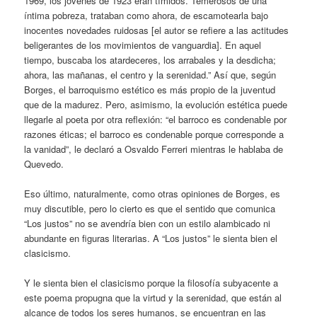
1969, los jóvenes de 1923 eran tímidos. Temerosos de una
íntima pobreza, trataban como ahora, de escamotearla bajo
inocentes novedades ruidosas [el autor se refiere a las actitudes
beligerantes de los movimientos de vanguardia]. En aquel
tiempo, buscaba los atardeceres, los arrabales y la desdicha;
ahora, las mañanas, el centro y la serenidad.” Así que, según
Borges, el barroquismo estético es más propio de la juventud
que de la madurez. Pero, asimismo, la evolución estética puede
llegarle al poeta por otra reflexión: “el barroco es condenable por
razones éticas; el barroco es condenable porque corresponde a
la vanidad”, le declaró a Osvaldo Ferreri mientras le hablaba de
Quevedo.
Eso último, naturalmente, como otras opiniones de Borges, es
muy discutible, pero lo cierto es que el sentido que comunica
“Los justos” no se avendría bien con un estilo alambicado ni
abundante en figuras literarias. A “Los justos” le sienta bien el
clasicismo.
Y le sienta bien el clasicismo porque la filosofía subyacente a
este poema propugna que la virtud y la serenidad, que están al
alcance de todos los seres humanos, se encuentran en las