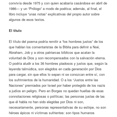
convivía desde 1975 y con quien acabaría casándose en abril de
1986— y un “Prólogo” a modo de poética; además, al final, el
libro incluye “unas notas” explicativas del propio autor sobre
algunos de esos textos.
El título
El título del poema podría remitir a “los hombres justos” de los
que hablan los comentaristas de la Biblia para definir a Noé,
Abraham, Job y a otros patriarcas bíblicos que acatan la
voluntad de Dios y son recompensados con la salvación eterna.
O podría aludir a los 36 hombres piadosos y justos que, según la
leyenda talmúdica, son elegidos en cada generación por Dios
para cargar, sin que ellos lo sepan ni se conozcan entre sí, con
los sufrimientos de la humanidad. O a los “Justos entre las
Naciones” premiados por Israel por haber protegido de los nazis
a judíos en peligro. Pero en Borges no quedan huellas de esas
connotaciones religiosas o políticas; las personas justas de las
que él habla no han sido elegidas por Dios ni son,
necesariamente, personas representativas de su estirpe, no son
héroes épicos ni víctimas sufrientes: son tipos humanos