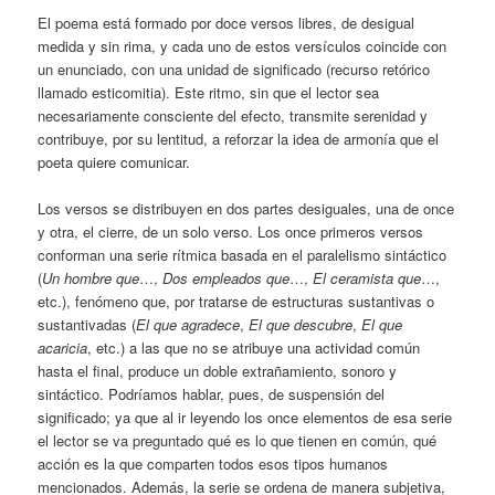
El poema está formado por doce versos libres, de desigual
medida y sin rima, y cada uno de estos versículos coincide con
un enunciado, con una unidad de significado (recurso retórico
llamado esticomitia). Este ritmo, sin que el lector sea
necesariamente consciente del efecto, transmite serenidad y
contribuye, por su lentitud, a reforzar la idea de armonía que el
poeta quiere comunicar.
Los versos se distribuyen en dos partes desiguales, una de once
y otra, el cierre, de un solo verso. Los once primeros versos
conforman una serie rítmica basada en el paralelismo sintáctico
(
Un hombre que
…,
Dos empleados que
…,
El ceramista que
…,
etc.), fenómeno que, por tratarse de estructuras sustantivas o
sustantivadas (
El que agradece
,
El que descubre
,
El que
acaricia
, etc.) a las que no se atribuye una actividad común
hasta el final, produce un doble extrañamiento, sonoro y
sintáctico. Podríamos hablar, pues, de suspensión del
significado; ya que al ir leyendo los once elementos de esa serie
el lector se va preguntado qué es lo que tienen en común, qué
acción es la que comparten todos esos tipos humanos
mencionados. Además, la serie se ordena de manera subjetiva,