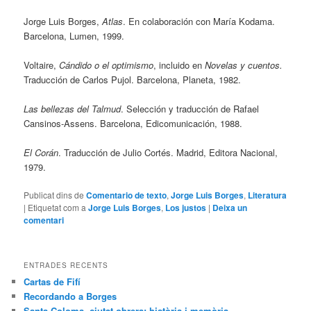
Jorge Luis Borges,
Atlas
. En colaboración con María Kodama.
Barcelona, Lumen, 1999.
Voltaire,
Cándido o el optimismo
, incluido en
Novelas y cuentos.
Traducción de Carlos Pujol. Barcelona, Planeta, 1982.
Las bellezas del Talmud
. Selección y traducción de Rafael
Cansinos-Assens. Barcelona, Edicomunicación, 1988.
El Corán
. Traducción de Julio Cortés. Madrid, Editora Nacional,
1979.
Publicat dins de
Comentario de texto
,
Jorge Luis Borges
,
Literatura
|
Etiquetat com a
Jorge Luis Borges
,
Los justos
|
Deixa un
comentari
ENTRADES RECENTS
Cartas de Fifí
Recordando a Borges
Santa Coloma, ciutat obrera: història i memòria