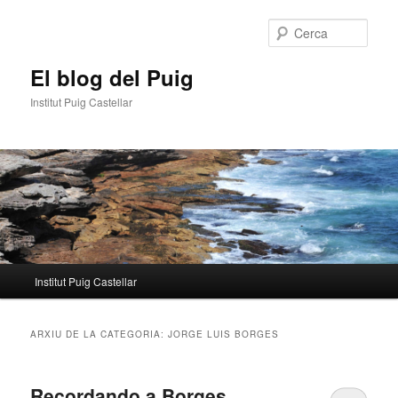
Aneu
Aneu
al
al
Cerca
contingut
contingut
principal
secundari
El blog del Puig
Institut Puig Castellar
Menú
Institut Puig Castellar
principal
ARXIU DE LA CATEGORIA:
JORGE LUIS BORGES
Recordando a Borges