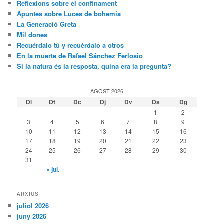
Reflexions sobre el confinament
Apuntes sobre Luces de bohemia
La Generació Greta
Mil dones
Recuérdalo tú y recuérdalo a otros
En la muerte de Rafael Sánchez Ferlosio
Si la natura és la resposta, quina era la pregunta?
AGOST 2026
Dl
Dt
Dc
Dj
Dv
Ds
Dg
1
2
3
4
5
6
7
8
9
10
11
12
13
14
15
16
17
18
19
20
21
22
23
24
25
26
27
28
29
30
31
« jul.
ARXIUS
juliol 2026
juny 2026