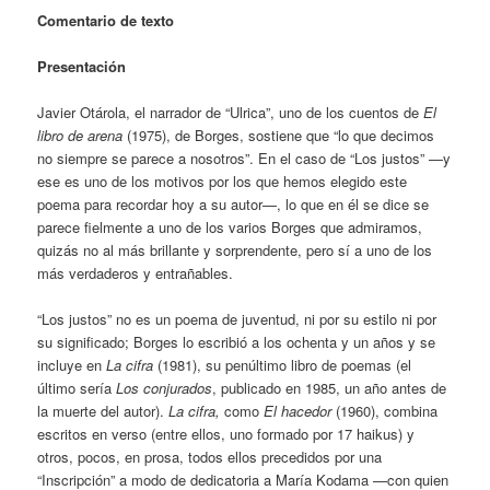
Comentario de texto
Presentación
Javier Otárola, el narrador de “Ulrica”, uno de los cuentos de
El
libro de arena
(1975), de Borges, sostiene que “lo que decimos
no siempre se parece a nosotros”. En el caso de “Los justos” —y
ese es uno de los motivos por los que hemos elegido este
poema para recordar hoy a su autor—, lo que en él se dice se
parece fielmente a uno de los varios Borges que admiramos,
quizás no al más brillante y sorprendente, pero sí a uno de los
más verdaderos y entrañables.
“Los justos” no es un poema de juventud, ni por su estilo ni por
su significado; Borges lo escribió a los ochenta y un años y se
incluye en
La cifra
(1981), su penúltimo libro de poemas (el
último sería
Los conjurados
, publicado en 1985, un año antes de
la muerte del autor).
La cifra,
como
El hacedor
(1960), combina
escritos en verso (entre ellos, uno formado por 17 haikus) y
otros, pocos, en prosa, todos ellos precedidos por una
“Inscripción” a modo de dedicatoria a María Kodama —con quien