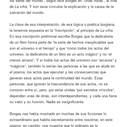
los seres del mundo”, según dice Borges en “Unas notas”, al final
de
La cifra
. Y son esos vínculos la explicación y la causa de la
salvación del mundo.
La clave de esa interpretación, de esa lógica o poética borgiana,
la tenemos expuesta en la “Inscripción”, al principio de
La cifra
.
En esa inscripción preliminar escribe Borges que la dedicatoria
de un libro forma parte de “la serie de hechos inexplicables que
son el universo o el tiempo” y que “como todos los actos del
universo, la dedicatoria de un libro es un acto mágico” y no “el
menos arcano”. Y si todos los actos del universo son “arcanos” y
“mágicos”, también lo serían las personas a las que se alude en
el poema, los actos que ejecutan y las consecuencias que
generan esos actos para la continuidad del mundo. Esas
personas, que ignoran la trascendencia de sus actos, no se
conocen entre sí, pero, por estar unidas “por secretos vínculos”,
dependen unas de otras, son interdependientes, y cada una tiene
su valor y su función. Nadie es insignificante.
Borges nos había mostrado en muchas de sus ficciones lo
extraordinario que habita secretamente entre nosotros; en este
poema, en cambio, nos muestra que lo ordinario es lo