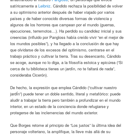
satíricamente a
Leibniz
. Cándido rechaza la posibilidad de volver
a su optimismo anterior después de haber viajado por varios
países y de haber conocido diversas formas de violencia y
algunos de los horrores que campean por el mundo (guerras,
ejecuciones, terremotos…). Ha perdido su candidez inicial y sus
creencias (influido por Pangloss había creído vivir “en el mejor de
los mundos posibles”), y ha llegado a la conclusión de que hay
que olvidarse de los excesos del optimismo, centrarse en el
trabajo práctico y cultivar la tierra. Tras su desencanto, Cándido
se acoge, aunque no lo diga, a la filosofía estoica y epicúrea (“Si
cerca de tu biblioteca tienes un jardín, no te faltará de nada”,
consideraba Cicerón).
De hecho, la expresión que emplea Cándido (“cultivar nuestro
jardÍn”) puede tener un doble sentido, literal y metafórico: puede
aludir a trabajar la tierra pero también a profundizar en el mundo
interior, en un estado de la conciencia donde refugiarse y
protegerse de las inclemencias del mundo exterior.
Que Borges retome al principio de “Los justos” la última idea del
personaje volteriano, la amplifique, la lleve más allá de su