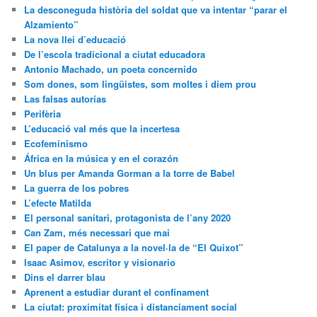
La desconeguda història del soldat que va intentar “parar el
Alzamiento”
La nova llei d’educació
De l’escola tradicional a ciutat educadora
Antonio Machado, un poeta concernido
Som dones, som lingüistes, som moltes i diem prou
Las falsas autorías
Perifèria
L’educació val més que la incertesa
Ecofeminismo
África en la música y en el corazón
Un blus per Amanda Gorman a la torre de Babel
La guerra de los pobres
L’efecte Matilda
El personal sanitari, protagonista de l’any 2020
Can Zam, més necessari que mai
El paper de Catalunya a la novel·la de “El Quixot”
Isaac Asimov, escritor y visionario
Dins el darrer blau
Aprenent a estudiar durant el confinament
La ciutat: proximitat física i distanciament social