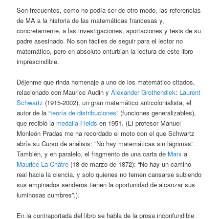
Son frecuentes, como no podía ser de otro modo, las referencias
de MA a la historia de las matemáticas francesas y,
concretamente, a las investigaciones, aportaciones y tesis de su
padre asesinado. No son fáciles de seguir para el lector no
matemático, pero en absoluto enturbian la lectura de este libro
imprescindible.
Déjenme que rinda homenaje a uno de los matemático citados,
relacionado con Maurice Audin y
Alexander Grothendiek
:
Laurent
Schwartz
(1915-2002), un gran matemático anticolonialista, el
autor de la “
teoría de distribuciones”
(funciones generalizables),
que recibió la
medalla Fields
en 1951. (El profesor Manuel
Monleón Pradas me ha recordado el moto con el que Schwartz
abría su Curso de análisis: “No hay matemáticas sin lágrimas”.
También, y en paralelo, el fragmento de una carta de
Marx
a
Maurice La Châtre
(18 de marzo de 1872): “No hay un camino
real hacia la ciencia, y solo quienes no temen cansarse subiendo
sus empinados senderos tienen la oportunidad de alcanzar sus
luminosas cumbres”.).
En la contraportada del libro se habla de la prosa inconfundible