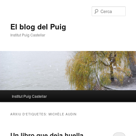
Aneu
Aneu
al
al
Cerca
contingut
contingut
principal
secundari
El blog del Puig
Institut Puig Castellar
Menú
Institut Puig Castellar
principal
ARXIU D'ETIQUETES:
MICHÈLE AUDIN
Un libro que deja huella