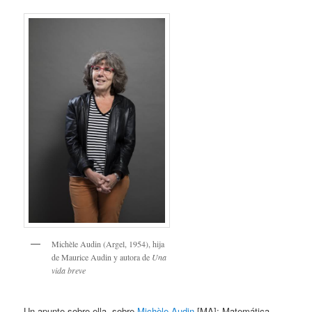
Michèle Audin (Argel, 1954), hija
de Maurice Audin y autora de
Una
vida breve
Un apunte sobre ella, sobre
Michèle Audin
[MA]: Matemática,