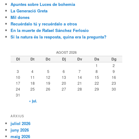
Apuntes sobre Luces de bohemia
La Generació Greta
Mil dones
Recuérdalo tú y recuérdalo a otros
En la muerte de Rafael Sánchez Ferlosio
Si la natura és la resposta, quina era la pregunta?
AGOST 2026
Dl
Dt
Dc
Dj
Dv
Ds
Dg
1
2
3
4
5
6
7
8
9
10
11
12
13
14
15
16
17
18
19
20
21
22
23
24
25
26
27
28
29
30
31
« jul.
ARXIUS
juliol 2026
juny 2026
maig 2026