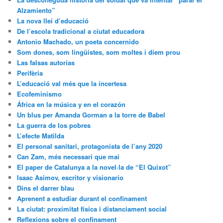
Alzamiento”
La nova llei d’educació
De l’escola tradicional a ciutat educadora
Antonio Machado, un poeta concernido
Som dones, som lingüistes, som moltes i diem prou
Las falsas autorías
Perifèria
L’educació val més que la incertesa
Ecofeminismo
África en la música y en el corazón
Un blus per Amanda Gorman a la torre de Babel
La guerra de los pobres
L’efecte Matilda
El personal sanitari, protagonista de l’any 2020
Can Zam, més necessari que mai
El paper de Catalunya a la novel·la de “El Quixot”
Isaac Asimov, escritor y visionario
Dins el darrer blau
Aprenent a estudiar durant el confinament
La ciutat: proximitat física i distanciament social
Reflexions sobre el confinament