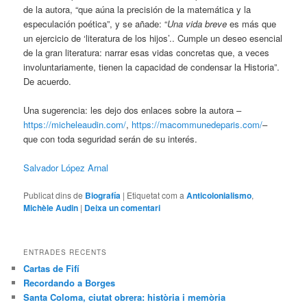
de la autora, “que aúna la precisión de la matemática y la
especulación poética”, y se añade: “
Una vida breve
es más que
un ejercicio de ‘literatura de los hijos’.. Cumple un deseo esencial
de la gran literatura: narrar esas vidas concretas que, a veces
involuntariamente, tienen la capacidad de condensar la Historia”.
De acuerdo.
Una sugerencia: les dejo dos enlaces sobre la autora –
https://micheleaudin.com/
,
https://macommunedeparis.com/
–
que con toda seguridad serán de su interés.
Salvador López Arnal
Publicat dins de
Biografía
|
Etiquetat com a
Anticolonialismo
,
Michèle Audin
|
Deixa un comentari
ENTRADES RECENTS
Cartas de Fifí
Recordando a Borges
Santa Coloma, ciutat obrera: història i memòria