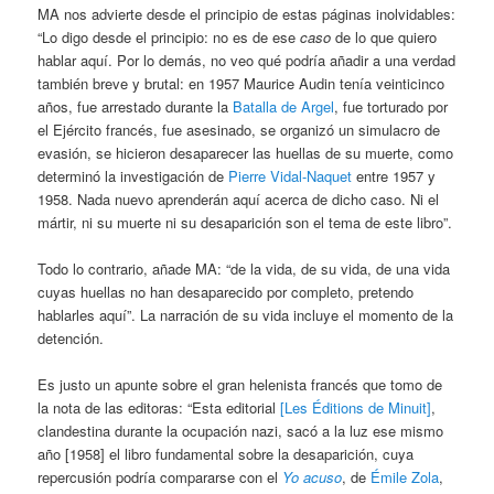
MA nos advierte desde el principio de estas páginas inolvidables:
“Lo digo desde el principio: no es de ese
caso
de lo que quiero
hablar aquí. Por lo demás, no veo qué podría añadir a una verdad
también breve y brutal: en 1957 Maurice Audin tenía veinticinco
años, fue arrestado durante la
Batalla de Argel
, fue torturado por
el Ejército francés, fue asesinado, se organizó un simulacro de
evasión, se hicieron desaparecer las huellas de su muerte, como
determinó la investigación de
Pierre Vidal-Naquet
entre 1957 y
1958. Nada nuevo aprenderán aquí acerca de dicho caso. Ni el
mártir, ni su muerte ni su desaparición son el tema de este libro”.
Todo lo contrario, añade MA: “de la vida, de su vida, de una vida
cuyas huellas no han desaparecido por completo, pretendo
hablarles aquí”. La narración de su vida incluye el momento de la
detención.
Es justo un apunte sobre el gran helenista francés que tomo de
la nota de las editoras: “Esta editorial
[Les Éditions de Minuit]
,
clandestina durante la ocupación nazi, sacó a la luz ese mismo
año [1958] el libro fundamental sobre la desaparición, cuya
repercusión podría compararse con el
Yo acuso
, de
Émile Zola
,