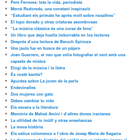
Pere Ferreres: tota la vida, periodista
Mercè Rodoreda, una constant inspiració
“Estudiant els primats he après molt sobre nosaltres”
El topo dorado y otras criaturas asombrosas
“La música clàssica és una cursa de fons”
Un libro que deja huella imborrable en los lectores
Després d’una lectura de Baruch Spinoza
Una jaula fue en busca de un pájaro
Joan Guerrero, el nen que volia fotografiar el vent amb una
capseta de mistos
Elogi de la música i la lletra
És vosté kantià?
Apuntes sobre La joven de la perla
Endevinalles
Dos mujeres con gato
Debes cambiar tu vida
Els escacs a la literatura
Memòria de Mahsà Aminí i d’altres dones iranianes
La utilidad de lo inútil y otras enseñanzas
La meva història
Els estius colomencs a l’obra de Josep Maria de Sagarra
La desconeguda història del soldat que va intentar “parar el