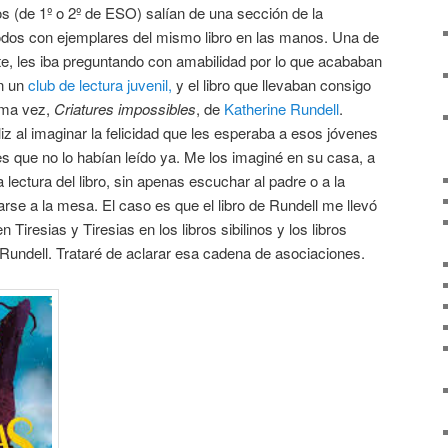
 (de 1º o 2º de ESO) salían de una sección de la
todos con ejemplares del mismo libro en las manos. Una de
nte, les iba preguntando con amabilidad por lo que acababan
en un
club de lectura juvenil,
y el libro que llevaban consigo
ima vez,
Criatures impossibles
, de
Katherine Rundell
.
liz al imaginar la felicidad que les esperaba a esos jóvenes
 es que no lo habían leído ya. Me los imaginé en su casa, a
a lectura del libro, sin apenas escuchar al padre o a la
rse a la mesa. El caso es que el libro de Rundell me llevó
Tiresias y Tiresias en los libros sibilinos y los libros
e Rundell. Trataré de aclarar esa cadena de asociaciones.