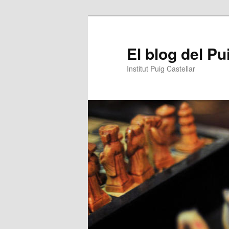
Aneu
Aneu
al
al
contingut
contingut
El blog del Pu
principal
secundari
Institut Puig Castellar