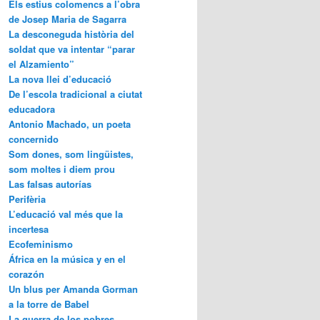
Els estius colomencs a l’obra
de Josep Maria de Sagarra
La desconeguda història del
soldat que va intentar “parar
el Alzamiento”
La nova llei d’educació
De l’escola tradicional a ciutat
educadora
Antonio Machado, un poeta
concernido
Som dones, som lingüistes,
som moltes i diem prou
Las falsas autorías
Perifèria
L’educació val més que la
incertesa
Ecofeminismo
África en la música y en el
corazón
Un blus per Amanda Gorman
a la torre de Babel
La guerra de los pobres