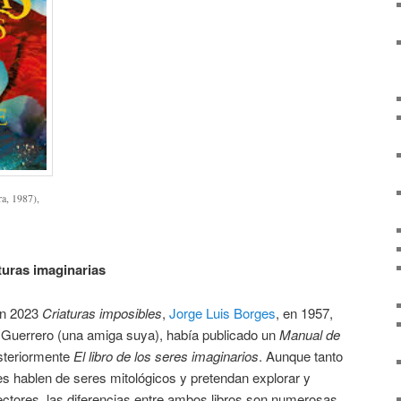
ra, 1987),
turas imaginarias
 en 2023
Criaturas imposibles
,
Jorge Luis Borges
, en 1957,
 Guerrero (una amiga suya), había publicado un
Manual de
osteriormente
El libro de los seres imaginarios
. Aunque tanto
es hablen de seres mitológicos y pretendan explorar y
lectores, las diferencias entre ambos libros son numerosas.