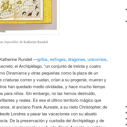
ras imposibles
de Katherine Rundell
 Katherine Rundell —
grifos
,
esfinges
,
dragones
,
unicornios
,
creto, el Archipiélago, “un conjunto de treinta y cuatro
como Dinamarca y otras pequeñas como la plaza de un
de criaturas corren y vuelan, crían a su progenie, mueren y
tros han quedado medio olvidadas, y hace mucho tiempo
os para niños. Sin embargo, no las hemos destruido,
llantes y reales. Es ese el último territorio mágico que
enos, el anciano Frank Aureate, a su nieto Christopher, de
desde Londres a pasar las vacaciones con su abuelo
cia. De la preservación y custodia del Archipiélago y de