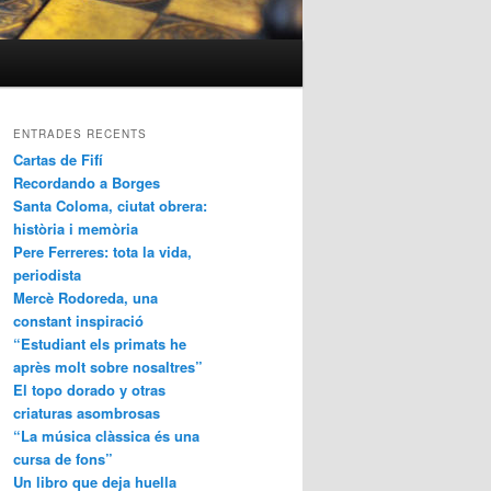
ENTRADES RECENTS
Cartas de Fifí
Recordando a Borges
Santa Coloma, ciutat obrera:
història i memòria
Pere Ferreres: tota la vida,
periodista
Mercè Rodoreda, una
constant inspiració
“Estudiant els primats he
après molt sobre nosaltres”
El topo dorado y otras
criaturas asombrosas
“La música clàssica és una
cursa de fons”
Un libro que deja huella