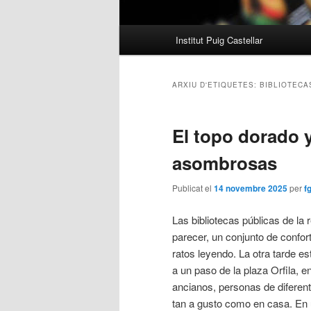
Menú
Institut Puig Castellar
principal
ARXIU D'ETIQUETES:
BIBLIOTECA
El topo dorado y
asombrosas
Publicat el
14 novembre 2025
per
f
Las bibliotecas públicas de la 
parecer, un conjunto de confor
ratos leyendo. La otra tarde e
a un paso de la plaza Orfila, 
ancianos, personas de diferente
tan a gusto como en casa. En