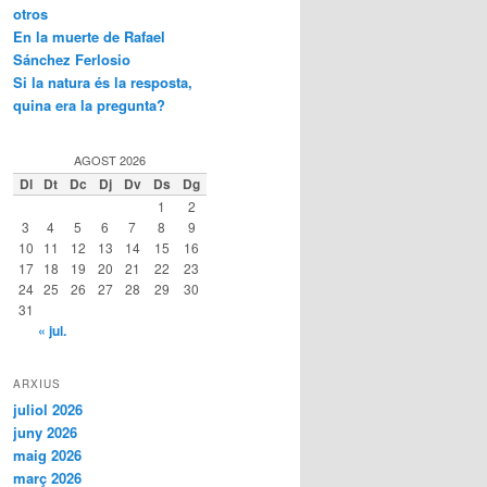
otros
En la muerte de Rafael
Sánchez Ferlosio
Si la natura és la resposta,
quina era la pregunta?
AGOST 2026
Dl
Dt
Dc
Dj
Dv
Ds
Dg
1
2
3
4
5
6
7
8
9
10
11
12
13
14
15
16
17
18
19
20
21
22
23
24
25
26
27
28
29
30
31
« jul.
ARXIUS
juliol 2026
juny 2026
maig 2026
març 2026