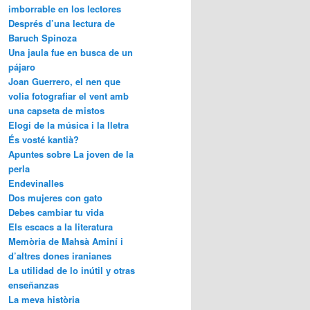
imborrable en los lectores
Després d’una lectura de
Baruch Spinoza
Una jaula fue en busca de un
pájaro
Joan Guerrero, el nen que
volia fotografiar el vent amb
una capseta de mistos
Elogi de la música i la lletra
És vosté kantià?
Apuntes sobre La joven de la
perla
Endevinalles
Dos mujeres con gato
Debes cambiar tu vida
Els escacs a la literatura
Memòria de Mahsà Aminí i
d’altres dones iranianes
La utilidad de lo inútil y otras
enseñanzas
La meva història