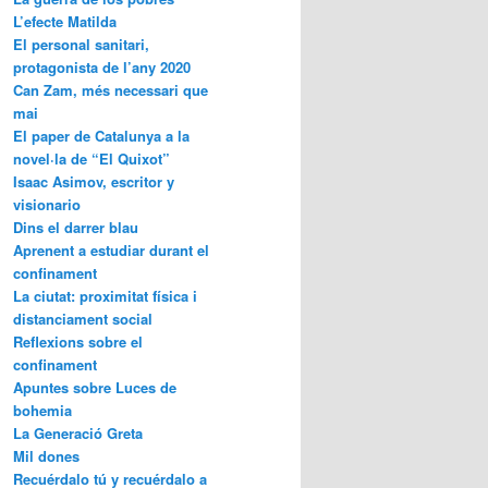
L’efecte Matilda
El personal sanitari,
protagonista de l’any 2020
Can Zam, més necessari que
mai
El paper de Catalunya a la
novel·la de “El Quixot”
Isaac Asimov, escritor y
visionario
Dins el darrer blau
Aprenent a estudiar durant el
confinament
La ciutat: proximitat física i
distanciament social
Reflexions sobre el
confinament
Apuntes sobre Luces de
bohemia
La Generació Greta
Mil dones
Recuérdalo tú y recuérdalo a