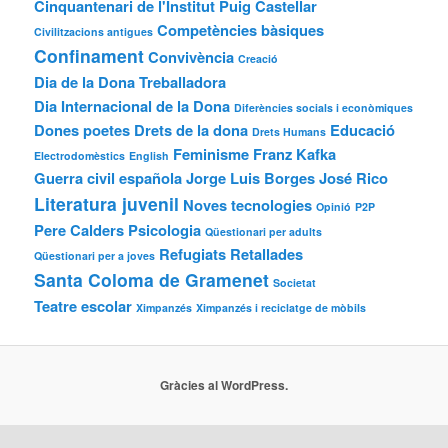
Cinquantenari de l'Institut Puig Castellar
Competències bàsiques
Civilitzacions antigues
Confinament
Convivència
Creació
Dia de la Dona Treballadora
Dia Internacional de la Dona
Diferències socials i econòmiques
Dones poetes
Drets de la dona
Educació
Drets Humans
Feminisme
Franz Kafka
Electrodomèstics
English
Guerra civil española
Jorge Luis Borges
José Rico
Literatura juvenil
Noves tecnologies
Opinió
P2P
Pere Calders
Psicologia
Qüestionari per adults
Refugiats
Retallades
Qüestionari per a joves
Santa Coloma de Gramenet
Societat
Teatre escolar
Ximpanzés
Ximpanzés i reciclatge de mòbils
Gràcies al WordPress.