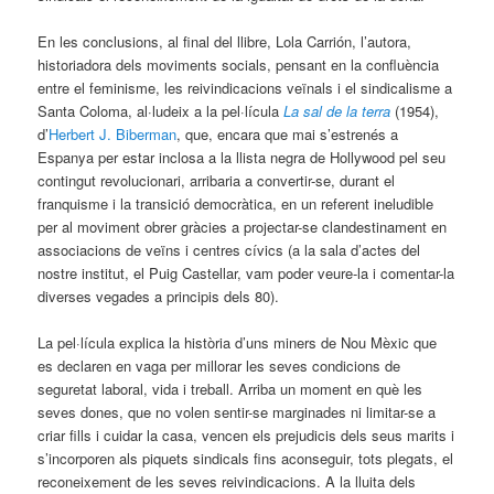
En les conclusions, al final del llibre, Lola Carrión, l’autora,
historiadora dels moviments socials, pensant en la confluència
entre el feminisme, les reivindicacions veïnals i el sindicalisme a
Santa Coloma, al·ludeix a la pel·lícula
La sal de la terra
(1954),
d’
Herbert J. Biberman
, que, encara que mai s’estrenés a
Espanya per estar inclosa a la llista negra de Hollywood pel seu
contingut revolucionari, arribaria a convertir-se, durant el
franquisme i la transició democràtica, en un referent ineludible
per al moviment obrer gràcies a projectar-se clandestinament en
associacions de veïns i centres cívics (a la sala d’actes del
nostre institut, el Puig Castellar, vam poder veure-la i comentar-la
diverses vegades a principis dels 80).
La pel·lícula explica la història d’uns miners de Nou Mèxic que
es declaren en vaga per millorar les seves condicions de
seguretat laboral, vida i treball. Arriba un moment en què les
seves dones, que no volen sentir-se marginades ni limitar-se a
criar fills i cuidar la casa, vencen els prejudicis dels seus marits i
s’incorporen als piquets sindicals fins aconseguir, tots plegats, el
reconeixement de les seves reivindicacions. A la lluita dels