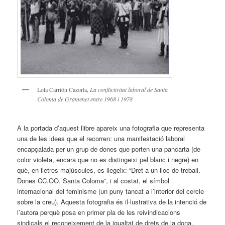
Lola Carrión Cazorla,
La conflictivitat laboral de Santa
Coloma de Gramenet entre 1968 i 1978
A la portada d’aquest llibre apareix una fotografia que representa
una de les idees que el recorren: una manifestació laboral
encapçalada per un grup de dones que porten una pancarta (de
color violeta, encara que no es distingeixi pel blanc i negre) en
què, en lletres majúscules, es llegeix: “Dret a un lloc de treball.
Dones CC.OO. Santa Coloma”, i al costat, el símbol
internacional del feminisme (un puny tancat a l’interior del cercle
sobre la creu). Aquesta fotografia és il·lustrativa de la intenció de
l’autora perquè posa en primer pla de les reivindicacions
sindicals el reconeixement de la igualtat de drets de la dona.