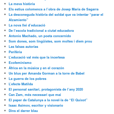
La meva història
Els estius colomencs a l’obra de Josep Maria de Sagarra
La desconeguda història del soldat que va intentar “parar el
Alzamiento”
La nova llei d’educació
De l’escola tradicional a ciutat educadora
Antonio Machado, un poeta concernido
Som dones, som lingüistes, som moltes i diem prou
Las falsas autorías
Perifèria
L’educació val més que la incertesa
Ecofeminismo
África en la música y en el corazón
Un blus per Amanda Gorman a la torre de Babel
La guerra de los pobres
L’efecte Matilda
El personal sanitari, protagonista de l’any 2020
Can Zam, més necessari que mai
El paper de Catalunya a la novel·la de “El Quixot”
Isaac Asimov, escritor y visionario
Dins el darrer blau