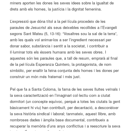
miners aporten les dones les seves idees sobre la igualtat de
drets amb els homes, la justícia i la dignitat femenina.
L’expressió que dóna títol a la pel·lícula procedeix de les
paraules de Jesucrist als seus deixebles recollides a l’Evangeli
segons Sant Mateu (5, 13-16): “Vosaltres sou la sal de la terra”,
amb les quals vol animar-los a ser l’ingredient necessari per
donar sabor, substància i sentit a la societat, i contribuir a
il·luminar tots els éssers humans amb les seves obres. I
aquestes són les paraules que, a tall de resum, emprarà al final
de la pel·lícula Esperanza Quintero, la protagonista, de nom
simbòlic, per enaltir la feina conjunta dels homes i les dones per
construir un món més fraternal i més just.
Pel que fa a Santa Coloma, la fama de les seves lluites veïnals i
la seva caracterització en l’imaginari col·lectiu com a ciutat
dormitori (un concepte equívoc, perquè a totes les ciutats la gent
bàsicament hi viu) han contribuït, per decantació, a desconèixer
la seva història sindical i laboral; tanmateix, aquest llibre, amb
nombroses dades i àmplia base documental, contribueix a
recuperar la memòria d’uns anys conflictius i a reescriure la seva