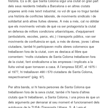
història. És a dir, que Santa Coloma sigui una ciutat on gran part
dels seus residents treballa a Barcelona o en altres ciutats
properes amb més teixit industrial, no vol dir que no tingui també
una història de conflictes laborals, de moviments sindicals i de
solidaritat amb altres lluites obreres. A més a més, cal no oblidar
que els moviments veïnals de què va ser protagonista la ciutat
en defensa de millors condicions urbanístiques, d’equipament
(ambulatoris, escoles, parcs, etc.) i transports públics, van ser
moviments de confluència en què, a més de dones, joves i altres
ciutadans, també hi participaven molts obrers colomencs que
treballaven fora de la ciutat, com es destaca al llibre que
comentem: “molts ciutadans de Santa Coloma treballaven fora
de la ciutat, fent sindicalisme a les empreses i implicats a la
lluita veïnal quan tornaven a casa. A l’empresa SEAT, el 1975 i
el 1977, hi treballaven 490 i 570 ciutadans de Santa Coloma,
respectivament” (pàg. 97).
Per altra banda, si hi havia persones de Santa Coloma que
treballaven fora de la seva ciutat, també n’hi havia d’altres
ciutats que hi treballaven, a Santa Coloma, i una prova és que un
dels arguments per demanar al seu moment el funcionament dels
autobusos de la TUSA (Transports Urbans, S. A.) era el