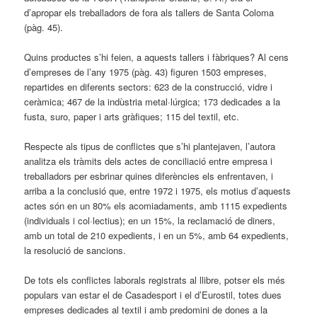
d’apropar els treballadors de fora als tallers de Santa Coloma
(pàg. 45).
Quins productes s’hi feien, a aquests tallers i fàbriques? Al cens
d’empreses de l’any 1975 (pàg. 43) figuren 1503 empreses,
repartides en diferents sectors: 623 de la construcció, vidre i
ceràmica; 467 de la indùstria metal·lúrgica; 173 dedicades a la
fusta, suro, paper i arts gràfiques; 115 del textil, etc.
Respecte als tipus de conflictes que s’hi plantejaven, l’autora
analitza els tràmits dels actes de conciliació entre empresa i
treballadors per esbrinar quines diferències els enfrentaven, i
arriba a la conclusió que, entre 1972 i 1975, els motius d’aquests
actes són en un 80% els acomiadaments, amb 1115 expedients
(individuals i col·lectius); en un 15%, la reclamació de diners,
amb un total de 210 expedients, i en un 5%, amb 64 expedients,
la resolució de sancions.
De tots els conflictes laborals registrats al llibre, potser els més
populars van estar el de Casadesport i el d’Eurostil, totes dues
empreses dedicades al textil i amb predomini de dones a la