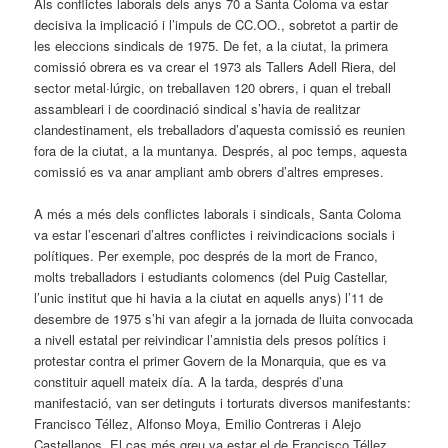
Als conflictes laborals dels anys 70 a Santa Coloma va estar
decisiva la implicació i l’impuls de CC.OO., sobretot a partir de
les eleccions sindicals de 1975. De fet, a la ciutat, la primera
comissió obrera es va crear el 1973 als Tallers Adell Riera, del
sector metal·lúrgic, on treballaven 120 obrers, i quan el treball
assambleari i de coordinació sindical s’havia de realitzar
clandestinament, els treballadors d’aquesta comissió es reunien
fora de la ciutat, a la muntanya. Després, al poc temps, aquesta
comissió es va anar ampliant amb obrers d’altres empreses.
A més a més dels conflictes laborals i sindicals, Santa Coloma
va estar l’escenari d’altres conflictes i reivindicacions socials i
polítiques. Per exemple, poc després de la mort de Franco,
molts treballadors i estudiants colomencs (del Puig Castellar,
l’unic institut que hi havia a la ciutat en aquells anys) l’11 de
desembre de 1975 s’hi van afegir a la jornada de lluita convocada
a nivell estatal per reivindicar l’amnistia dels presos polítics i
protestar contra el primer Govern de la Monarquia, que es va
constituir aquell mateix día. A la tarda, després d’una
manifestació, van ser detinguts i torturats diversos manifestants:
Francisco Téllez, Alfonso Moya, Emilio Contreras i Alejo
Castellanos. El cas més greu va estar el de Francisco Téllez,