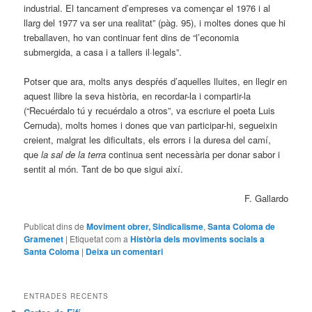
industrial. El tancament d’empreses va començar el 1976 i al
llarg del 1977 va ser una realitat” (pàg. 95), i moltes dones que hi
treballaven, ho van continuar fent dins de “l’economia
submergida, a casa i a tallers il·legals”.
Potser que ara, molts anys despŕés d’aquelles lluites, en llegir en
aquest llibre la seva història, en recordar-la i compartir-la
(“Recuérdalo tú y recuérdalo a otros”, va escriure el poeta Luis
Cernuda), molts homes i dones que van participar-hi, segueixin
creient, malgrat les dificultats, els errors i la duresa del camí,
que
la sal de la terra
continua sent necessària per donar sabor i
sentit al món. Tant de bo que sigui així.
F. Gallardo
Publicat dins de
Moviment obrer, Sindicalisme
,
Santa Coloma de
Gramenet
|
Etiquetat com a
Història dels moviments socials a
Santa Coloma
|
Deixa un comentari
ENTRADES RECENTS