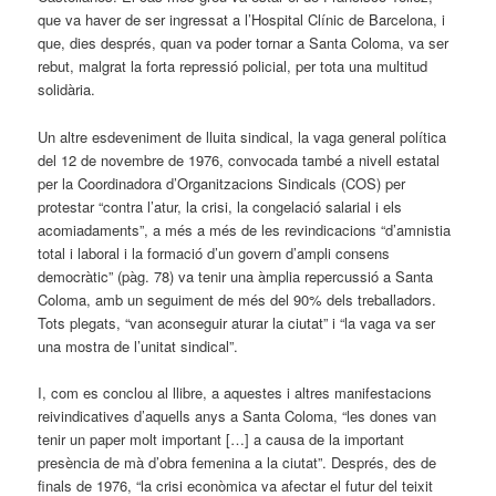
que va haver de ser ingressat a l’Hospital Clínic de Barcelona, i
que, dies després, quan va poder tornar a Santa Coloma, va ser
rebut, malgrat la forta repressió policial, per tota una multitud
solidària.
Un altre esdeveniment de lluita sindical, la vaga general política
del 12 de novembre de 1976, convocada també a nivell estatal
per la Coordinadora d’Organitzacions Sindicals (COS) per
protestar “contra l’atur, la crisi, la congelació salarial i els
acomiadaments”, a més a més de les revindicacions “d’amnistia
total i laboral i la formació d’un govern d’ampli consens
democràtic” (pàg. 78) va tenir una àmplia repercussió a Santa
Coloma, amb un seguiment de més del 90% dels treballadors.
Tots plegats, “van aconseguir aturar la ciutat” i “la vaga va ser
una mostra de l’unitat sindical”.
I, com es conclou al llibre, a aquestes i altres manifestacions
reivindicatives d’aquells anys a Santa Coloma, “les dones van
tenir un paper molt important […] a causa de la important
presència de mà d’obra femenina a la ciutat”. Després, des de
finals de 1976, “la crisi econòmica va afectar el futur del teixit