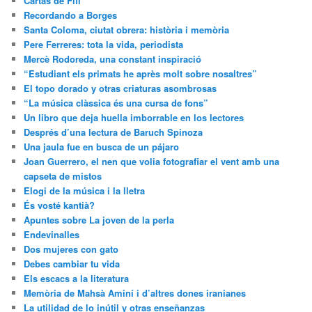
Cartas de Fifí
Recordando a Borges
Santa Coloma, ciutat obrera: història i memòria
Pere Ferreres: tota la vida, periodista
Mercè Rodoreda, una constant inspiració
“Estudiant els primats he après molt sobre nosaltres”
El topo dorado y otras criaturas asombrosas
“La música clàssica és una cursa de fons”
Un libro que deja huella imborrable en los lectores
Després d’una lectura de Baruch Spinoza
Una jaula fue en busca de un pájaro
Joan Guerrero, el nen que volia fotografiar el vent amb una
capseta de mistos
Elogi de la música i la lletra
És vosté kantià?
Apuntes sobre La joven de la perla
Endevinalles
Dos mujeres con gato
Debes cambiar tu vida
Els escacs a la literatura
Memòria de Mahsà Aminí i d’altres dones iranianes
La utilidad de lo inútil y otras enseñanzas