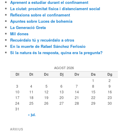
Aprenent a estudiar durant el confinament
La ciutat: proximitat física i distanciament social
Reflexions sobre el confinament
Apuntes sobre Luces de bohemia
La Generació Greta
Mil dones
Recuérdalo tú y recuérdalo a otros
En la muerte de Rafael Sánchez Ferlosio
Si la natura és la resposta, quina era la pregunta?
AGOST 2026
Dl
Dt
Dc
Dj
Dv
Ds
Dg
1
2
3
4
5
6
7
8
9
10
11
12
13
14
15
16
17
18
19
20
21
22
23
24
25
26
27
28
29
30
31
« jul.
ARXIUS