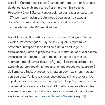
plantilla. Concretament el de Casadesport, empresa amb un 80%
de dones que s’ubicava a l’edifici on ara són les escoles
Rosselló-Pòrcel i Salvat-Pappasseit, va començar a l’agost de
1974 per l’acomiadament d’un jove treballador i va acabar,
després d’un mes de vaga, amb un acord de conciliació i
l’acomiadament de 194 treballadores.
Quant la vaga d’Eurostil, empresa situada a l’avinguda Santa
Coloma, va començar al juny de 1977, quan l’empresa va
presentar un expedient de regulació de la plantilla (287
treballadores), amb la proposta “que la meitat de les treballadores
treballessin sis mesos i l’altra meitat els altres sis mesos,
alternant amb el carnet d’atur” (pàg. 87). “Les treballadores, en
assemblea, van decidir no acceptar el que proposava la direcció
de l’empresa [que, pràcticament, era un acomiadament massiu] i
van segrestar l’unic encarregat que quedava, fins que va arribar
la policia i van ser acusades de segrest. Després, van decidir per
unanimitat tancar-se a la fàbrica”. El conflicte es va allargar fins
al novembre, quan les treballadores van aconseguir l’atur i van
ser indemnitzades pel
Fons de Garantia Salarial
(pàg. 89).