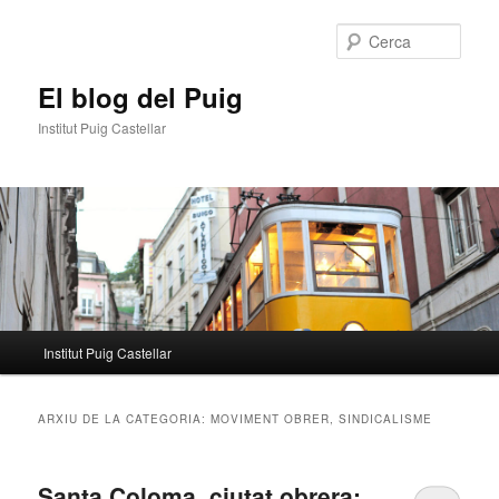
Aneu
Aneu
al
al
Cerca
contingut
contingut
principal
secundari
El blog del Puig
Institut Puig Castellar
Menú
Institut Puig Castellar
principal
ARXIU DE LA CATEGORIA:
MOVIMENT OBRER, SINDICALISME
Santa Coloma, ciutat obrera: