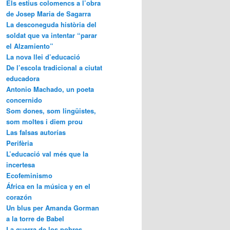
Els estius colomencs a l’obra
de Josep Maria de Sagarra
La desconeguda història del
soldat que va intentar “parar
el Alzamiento”
La nova llei d’educació
De l’escola tradicional a ciutat
educadora
Antonio Machado, un poeta
concernido
Som dones, som lingüistes,
som moltes i diem prou
Las falsas autorías
Perifèria
L’educació val més que la
incertesa
Ecofeminismo
África en la música y en el
corazón
Un blus per Amanda Gorman
a la torre de Babel
La guerra de los pobres