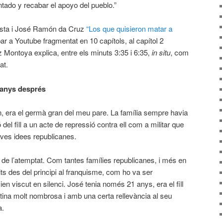
ntado y recabar el apoyo del pueblo.”
sta i José Ramón da Cruz
“Los que quisieron matar a
ar a Youtube fragmentat en 10 capítols, al capítol 2
z Montoya explica, entre els minuts 3:35 i 6:35,
in situ
, com
at.
 anys després
, era el germà gran del meu pare. La família sempre havia
del fill a un acte de repressió contra ell com a militar que
eves idees republicanes.
a de l’atemptat. Com tantes famílies republicanes, i més en
s des del principi al franquisme, com ho va ser
en viscut en silenci. José tenia només 21 anys, era el fill
ntina molt nombrosa i amb una certa rellevància al seu
a.