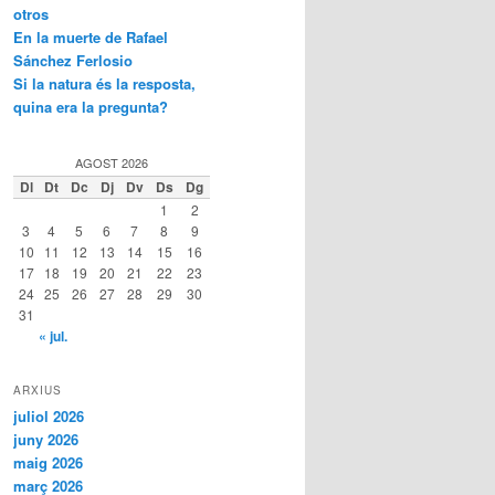
otros
En la muerte de Rafael
Sánchez Ferlosio
Si la natura és la resposta,
quina era la pregunta?
AGOST 2026
Dl
Dt
Dc
Dj
Dv
Ds
Dg
1
2
3
4
5
6
7
8
9
10
11
12
13
14
15
16
17
18
19
20
21
22
23
24
25
26
27
28
29
30
31
« jul.
ARXIUS
juliol 2026
juny 2026
maig 2026
març 2026