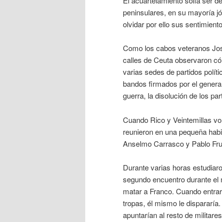
El acuartelamiento solía ser 
peninsulares, en su mayoría jó
olvidar por ello sus sentimient
Como los cabos veteranos José
calles de Ceuta observaron cóm
varias sedes de partidos polít
bandos firmados por el genera
guerra, la disolución de los par
Cuando Rico y Veintemillas volv
reunieron en una pequeña habi
Anselmo Carrasco y Pablo Fru
Durante varias horas estudiaro
segundo encuentro durante el 
matar a Franco. Cuando entrara 
tropas, él mismo le dispararía
apuntarían al resto de militare