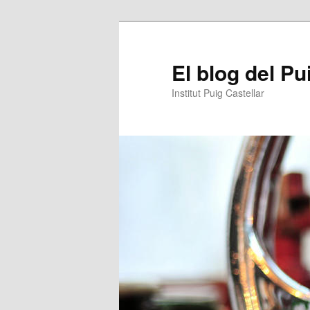
Aneu
Aneu
al
al
contingut
contingut
El blog del Pu
principal
secundari
Institut Puig Castellar