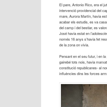
El pare, Antonio Rico, era el j
intervenció providencial del cap
mare, Aurora Martín, havia est
acabar els estudis, es va casar 
del camp i del bestiar, es valora
José havia estat en l’adolescè
només 16 anys s’havia fet res
de la zona on vivia.
Pensant en el seu futur, i en l
gairebé tots nois, havia marxat 
constitució republicanes- al nor
influències dins les forces ar