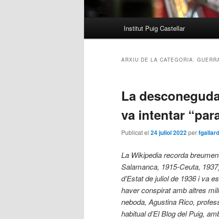
Menú
Institut Puig Castellar
principal
ARXIU DE LA CATEGORIA:
GUERRA
La desconeguda 
va intentar “par
Publicat el
24 juliol 2022
per
fgallar
La Wikipedia recorda breument
Salamanca, 1915-Ceuta, 1937),
d’Estat de juliol de 1936 i va 
haver conspirat amb altres mil
neboda, Agustina Rico, professor
habitual d’El Blog del Puig, amb