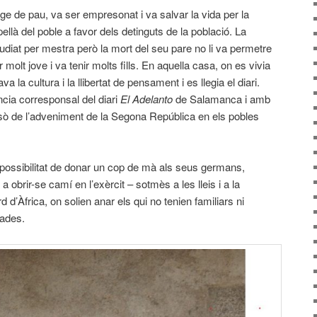
utge de pau, va ser empresonat i va salvar la vida per la
ellà del poble a favor dels detinguts de la població. La
udiat per mestra però la mort del seu pare no li va permetre
molt jove i va tenir molts fills. En aquella casa, on es vivia
va la cultura i la llibertat de pensament i es llegia el diari.
ncia corresponsal del diari
El Adelanto
de Salamanca i amb
sò de l’adveniment de la Segona República en els pobles
a possibilitat de donar un cop de mà als seus germans,
a obrir-se camí en l’exèrcit – sotmès a les lleis i a la
d d’Àfrica, on solien anar els qui no tenien familiars ni
mades.