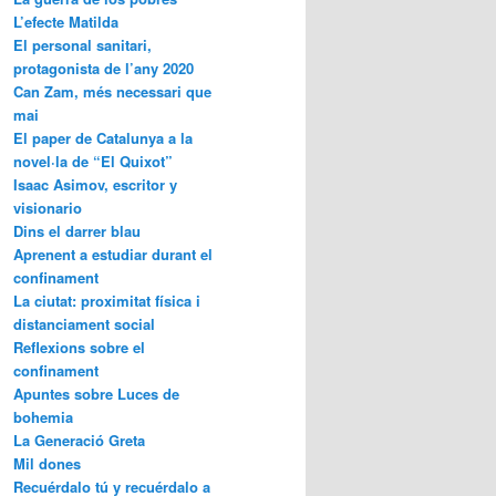
L’efecte Matilda
El personal sanitari,
protagonista de l’any 2020
Can Zam, més necessari que
mai
El paper de Catalunya a la
novel·la de “El Quixot”
Isaac Asimov, escritor y
visionario
Dins el darrer blau
Aprenent a estudiar durant el
confinament
La ciutat: proximitat física i
distanciament social
Reflexions sobre el
confinament
Apuntes sobre Luces de
bohemia
La Generació Greta
Mil dones
Recuérdalo tú y recuérdalo a