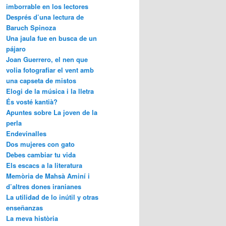
imborrable en los lectores
Després d’una lectura de
Baruch Spinoza
Una jaula fue en busca de un
pájaro
Joan Guerrero, el nen que
volia fotografiar el vent amb
una capseta de mistos
Elogi de la música i la lletra
És vosté kantià?
Apuntes sobre La joven de la
perla
Endevinalles
Dos mujeres con gato
Debes cambiar tu vida
Els escacs a la literatura
Memòria de Mahsà Aminí i
d’altres dones iranianes
La utilidad de lo inútil y otras
enseñanzas
La meva història