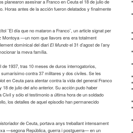
s planearon asesinar a Franco en Ceuta el 18 de julio de
o. Horas antes de la acción fueron delatados y finalmente
ítol ¨El día que no mataron a Franco¨, un article signat per
ez Montoya —un nom que llavors ens era totalment
ement dominical del diari
El Mundo
el 31 d’agost de l’any
ocionar la meva família.
ril de 1937, tras 10 meses de duros interrogatorios,
sumarísimo contra 37 militares y dos civiles. Se les
t en Ceuta para atentar contra la vida del general Franco
y 18 de julio del año anterior. Su acción pudo haber
 Civil y sólo el testimonio a última hora de un soldado
ello, los detalles de aquel episodio han permanecido
storiador de Ceuta, portava anys treballant intensament
exa —segona República, guerra i postguerra— en un