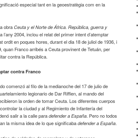
 significació especial tant en la geoestratègia com en la
da obra
Ceuta y el Norte de África. República, guerra y
a l’any 2004, inclou el relat del primer intent d’atemptar
t ordit en poques hores, durant el dia 18 de juliol de 1936, i
19, quan Franco arribés a Ceuta provinent de Tetuán, per
litar contra la República.
mptar contra Franco
o comenzó al filo de la medianoche del 17 de julio de
uartelamiento legionario de Dar Riffien, al mando del
ecibieron la orden de tomar Ceuta. Los diferentes cuerpos
 controlar la ciudad y al Regimiento de Infantería del
denó salir a la calle para
defender a España
. Pero no todos
nían la misma idea de lo que significaba
defender a España
.