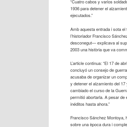
“Cuatro cabos y varios soldado
1936 para detener el alzamient
ejecutados.”
Amb aquesta entrada i sota el t
l’historiador Francisco Sánch
desconegut— explicava al supl
2003 una història que va comm
L’article continua: “El 17 de ab
concluyó un consejo de guerra 
acusaba de organizar un complo
y detener el alzamiento del 17 
cambiado el curso de la Guerra
permitió abortarla. A pesar de 
inéditos hasta ahora.”
Francisco Sánchez Montoya, hi
sobre una època dura i compl