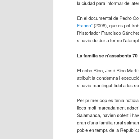
la ciudad para informar del ate
En el documental de Pedro Co
Franco”
(2006), que es pot trob
l’historiador Francisco Sánche
s’havia de dur a terme l’atempt
La família se n’assabenta 70
El cabo Rico, José Rico Martín
atribuït la condemna i execució 
s’havia mantingut fidel a les s
Per primer cop es tenia notíci
llocs molt marcadament adscrit
Salamanca, havien sofert i havi
gran d’una família rural salma
poble en temps de la Repúblic