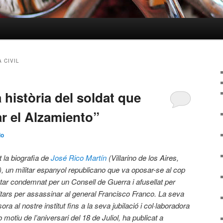
 CIVIL
història del soldat que
ar el Alzamiento”
do
 la biografia de
José Rico Martín
(Villarino de los Aires,
 un militar espanyol republicano que va oposar-se al cop
estar condemnat per un Consell de Guerra i afusellat per
itars per assassinar al general Francisco Franco. La seva
a al nostre institut fins a la seva jubilació i col·laboradora
 motiu de l’aniversari del 18 de Juliol, ha publicat a