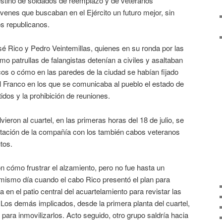
destino de soldados de reemplazo y de veteranos
venes que buscaban en el Ejército un futuro mejor, sin
os republicanos.
 Rico y Pedro Veintemillas, quienes en su ronda por las
o patrullas de falangistas detenían a civiles y asaltaban
icos o cómo en las paredes de la ciudad se habían fijado
l Franco en los que se comunicaba al pueblo el estado de
tidos y la prohibición de reuniones.
ieron al cuartel, en las primeras horas del 18 de julio, se
tación de la compañía con los también cabos veteranos
tos.
n cómo frustrar el alzamiento, pero no fue hasta un
mismo día cuando el cabo Rico presentó el plan para
en el patio central del acuartelamiento para revistar las
. Los demás implicados, desde la primera planta del cuartel,
s para inmovilizarlos. Acto seguido, otro grupo saldría hacia