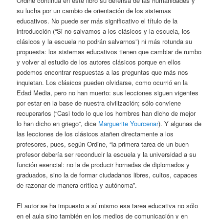
Ordine continúa en este libro su defensa de las humanidades y
su lucha por un cambio de orientación de los sistemas
educativos. No puede ser más significativo el título de la
introducción (“Si no salvamos a los clásicos y la escuela, los
clásicos y la escuela no podrán salvarnos”) ni más rotunda su
propuesta: los sistemas educativos tienen que cambiar de rumbo
y volver al estudio de los autores clásicos porque en ellos
podemos encontrar respuestas a las preguntas que más nos
inquietan. Los clásicos pueden olvidarse, como ocurrió en la
Edad Media, pero no han muerto: sus lecciones siguen vigentes
por estar en la base de nuestra civilización; sólo conviene
recuperarlos (“Casi todo lo que los hombres han dicho de mejor
lo han dicho en griego”, dice
Marguerite Yourcenar
). Y algunas de
las lecciones de los clásicos atañen directamente a los
profesores, pues, según Ordine, “la primera tarea de un buen
profesor debería ser reconducir la escuela y la universidad a su
función esencial: no la de producir hornadas de diplomados y
graduados, sino la de formar ciudadanos libres, cultos, capaces
de razonar de manera crítica y autónoma”.
El autor se ha impuesto a sí mismo esa tarea educativa no sólo
en el aula sino también en los medios de comunicación y en