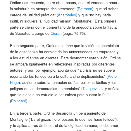
Ordine nos recuerda, entre otras cosas, que “el verdadero amor a
la sabiduría es siempre desinteresado” (
Petrarca
); que “el saber
carece de utilidad práctica” (
Aristóteles
) y que “no hay nada
inútil, ni siquiera la inutilidad misma” (Montaigne). Esta primera
parte se cierra con el comentario de la anécdota sobre la flauta
de Sócrates a cargo de
Cioran
(págs. 75-76).
En la segunda parte, Ordine sostiene que la visión economicista
de la enseñanza ha convertido las universidades en empresas y
a los estudiantes en clientes. Para desmontar esta visión, Ordine
se ampara igualmente en reflexiones inspiradas por diferentes
autores, y así, por ejemplo, apunta que “la crisis no se supera
recortando los fondos para la cultura sino duplicándolos” (
Víctor
Hugo
); advierte sobre la tentación de “las bellezas fáciles y los
peligros de las democracias comerciales” (
Tocqueville
), y señala
que “la ciencia no estudia la naturaleza para buscar lo útil”
(
Poincaré
).
En la tercera parte, Ordine desarrolla un pensamiento de
Montaigne (“Es el gozar, no el poseer, lo que nos hace felices”),
y lo aplica a tres ámbitos: el de la dignidad humana, el del amor