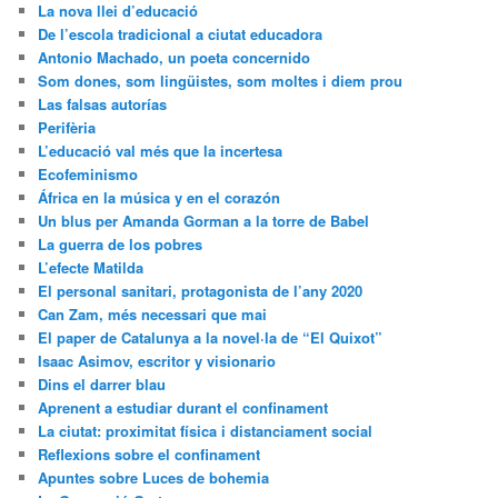
La nova llei d’educació
De l’escola tradicional a ciutat educadora
Antonio Machado, un poeta concernido
Som dones, som lingüistes, som moltes i diem prou
Las falsas autorías
Perifèria
L’educació val més que la incertesa
Ecofeminismo
África en la música y en el corazón
Un blus per Amanda Gorman a la torre de Babel
La guerra de los pobres
L’efecte Matilda
El personal sanitari, protagonista de l’any 2020
Can Zam, més necessari que mai
El paper de Catalunya a la novel·la de “El Quixot”
Isaac Asimov, escritor y visionario
Dins el darrer blau
Aprenent a estudiar durant el confinament
La ciutat: proximitat física i distanciament social
Reflexions sobre el confinament
Apuntes sobre Luces de bohemia