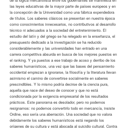
de la lógica mercantilista entre los gobernantes se manifiesta en
las leyes educativas de la mayor parte de países europeos y en
la concepción de la Universidad como una fábrica expendedora
de títulos. Los saberes clásicos se presentan en nuestra época
como conocimientos innecesarios, no contributivos al desarrollo
técnico ni adecuados a la sociedad del entretenimiento. El
estudio del latín y del griego se ha relegado en la enseñanza, el
presupuesto dedicado a la investigación se ha reducido
considerablemente y las universidades han entrado en una
carrera competitiva absurda en busca de los mejores puestos en
el ranking. Y ya puestos a ese trabajo de acoso y derribo de los
saberes humanísticos, una vez que las bases del pensamiento
occidental empiezan a ignorarse, la filosofía y la literatura llevan
asimismo el camino de convertirse socialmente en saberes
prescindibles. Y lo mismo podría decirse de la ciencia pura,
aquella que nace del deseo de conocer y que no está
condicionada por la exigencia empresarial de los resultados
prácticos. Este panorama es desolador, pero no podemos
resignarnos: no podemos convertirlo todo en mercancía, insiste
Ordine, eso sería una aberración. Una sociedad que no valora
debidamente los saberes humanísticos está negando los
orígenes de su cultura y está abocada al suicidio cultural. Contra