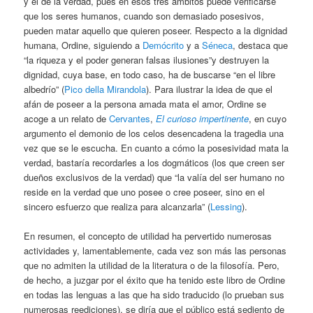
y el de la verdad, pues en esos tres ámbitos puede verificarse
que los seres humanos, cuando son demasiado posesivos,
pueden matar aquello que quieren poseer. Respecto a la dignidad
humana, Ordine, siguiendo a
Demócrito
y a
Séneca
, destaca que
“la riqueza y el poder generan falsas ilusiones”y destruyen la
dignidad, cuya base, en todo caso, ha de buscarse “en el libre
albedrío” (
Pico della Mirandola
). Para ilustrar la idea de que el
afán de poseer a la persona amada mata el amor, Ordine se
acoge a un relato de
Cervantes
,
El curioso impertinente
, en cuyo
argumento el demonio de los celos desencadena la tragedia una
vez que se le escucha. En cuanto a cómo la posesividad mata la
verdad, bastaría recordarles a los dogmáticos (los que creen ser
dueños exclusivos de la verdad) que “la valía del ser humano no
reside en la verdad que uno posee o cree poseer, sino en el
sincero esfuerzo que realiza para alcanzarla” (
Lessing
).
En resumen, el concepto de utilidad ha pervertido numerosas
actividades y, lamentablemente, cada vez son más las personas
que no admiten la utilidad de la literatura o de la filosofía. Pero,
de hecho, a juzgar por el éxito que ha tenido este libro de Ordine
en todas las lenguas a las que ha sido traducido (lo prueban sus
numerosas reediciones), se diría que el público está sediento de