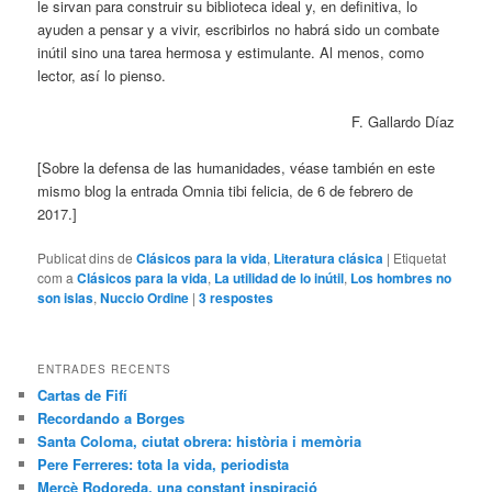
le sirvan para construir su biblioteca ideal y, en definitiva, lo
ayuden a pensar y a vivir, escribirlos no habrá sido un combate
inútil sino una tarea hermosa y estimulante. Al menos, como
lector, así lo pienso.
F. Gallardo Díaz
[Sobre la defensa de las humanidades, véase también en este
mismo blog la entrada Omnia tibi felicia, de 6 de febrero de
2017.]
Publicat dins de
Clásicos para la vida
,
Literatura clásica
|
Etiquetat
com a
Clásicos para la vida
,
La utilidad de lo inútil
,
Los hombres no
son islas
,
Nuccio Ordine
|
3
respostes
ENTRADES RECENTS
Cartas de Fifí
Recordando a Borges
Santa Coloma, ciutat obrera: història i memòria
Pere Ferreres: tota la vida, periodista
Mercè Rodoreda, una constant inspiració