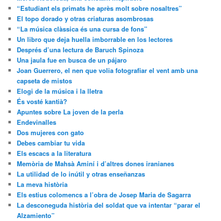
“Estudiant els primats he après molt sobre nosaltres”
El topo dorado y otras criaturas asombrosas
“La música clàssica és una cursa de fons”
Un libro que deja huella imborrable en los lectores
Després d’una lectura de Baruch Spinoza
Una jaula fue en busca de un pájaro
Joan Guerrero, el nen que volia fotografiar el vent amb una
capseta de mistos
Elogi de la música i la lletra
És vosté kantià?
Apuntes sobre La joven de la perla
Endevinalles
Dos mujeres con gato
Debes cambiar tu vida
Els escacs a la literatura
Memòria de Mahsà Aminí i d’altres dones iranianes
La utilidad de lo inútil y otras enseñanzas
La meva història
Els estius colomencs a l’obra de Josep Maria de Sagarra
La desconeguda història del soldat que va intentar “parar el
Alzamiento”