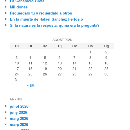
La Generació Greta
Mil dones
Recuérdalo tú y recuérdalo a otros
En la muerte de Rafael Sánchez Ferlosio
Si la natura és la resposta, quina era la pregunta?
AGOST 2026
Dl
Dt
Dc
Dj
Dv
Ds
Dg
1
2
3
4
5
6
7
8
9
10
11
12
13
14
15
16
17
18
19
20
21
22
23
24
25
26
27
28
29
30
31
« jul.
ARXIUS
juliol 2026
juny 2026
maig 2026
març 2026