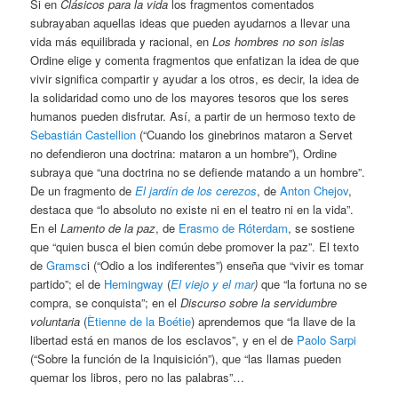
Si en
Clásicos para la vida
los fragmentos comentados
subrayaban aquellas ideas que pueden ayudarnos a llevar una
vida más equilibrada y racional, en
Los hombres no son islas
Ordine elige y comenta fragmentos que enfatizan la idea de que
vivir significa compartir y ayudar a los otros, es decir, la idea de
la solidaridad como uno de los mayores tesoros que los seres
humanos pueden disfrutar. Así, a partir de un hermoso texto de
Sebastián Castellion
(“Cuando los ginebrinos mataron a Servet
no defendieron una doctrina: mataron a un hombre”), Ordine
subraya que “una doctrina no se defiende matando a un hombre”.
De un fragmento de
El jardín de los cerezos
, de
Anton Chejov
,
destaca que “lo absoluto no existe ni en el teatro ni en la vida”.
En el
Lamento de la paz
, de
Erasmo de Róterdam
, se sostiene
que “quien busca el bien común debe promover la paz”. El texto
de
Gramsc
i (“Odio a los indiferentes”) enseña que “vivir es tomar
partido”; el de
Hemingway
(
El viejo y el mar
)
que “la fortuna no se
compra, se conquista”; en el
Discurso sobre la servidumbre
voluntaria
(
Ètienne de la Boétie
) aprendemos que “la llave de la
libertad está en manos de los esclavos”, y en el de
Paolo Sarpi
(“Sobre la función de la Inquisición”), que “las llamas pueden
quemar los libros, pero no las palabras”…