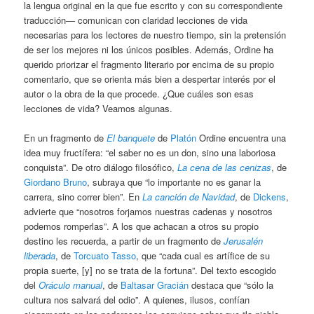
la lengua original en la que fue escrito y con su correspondiente
traducción— comunican con claridad lecciones de vida
necesarias para los lectores de nuestro tiempo, sin la pretensión
de ser los mejores ni los únicos posibles. Además, Ordine ha
querido priorizar el fragmento literario por encima de su propio
comentario, que se orienta más bien a despertar interés por el
autor o la obra de la que procede. ¿Que cuáles son esas
lecciones de vida? Veamos algunas.
En un fragmento de
El banquete
de
Platón
Ordine encuentra una
idea muy fructífera: “el saber no es un don, sino una laboriosa
conquista”. De otro diálogo filosófico,
La cena de las cenizas
, de
Giordano Bruno
, subraya que “lo importante no es ganar la
carrera, sino correr bien”. En
La canción de Navidad
, de
Dickens
,
advierte que “nosotros forjamos nuestras cadenas y nosotros
podemos romperlas”. A los que achacan a otros su propio
destino les recuerda, a partir de un fragmento de
Jerusalén
liberada
, de
Torcuato Tasso
, que “cada cual es artífice de su
propia suerte, [y] no se trata de la fortuna”. Del texto escogido
del
Oráculo manual
, de
Baltasar Gracián
destaca que “sólo la
cultura nos salvará del odio”. A quienes, ilusos, confían