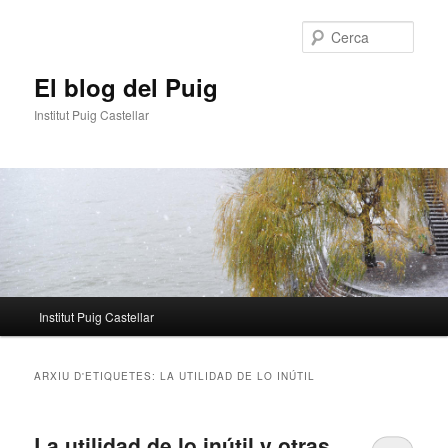
Aneu
Aneu
al
al
Cerca
contingut
contingut
principal
secundari
El blog del Puig
Institut Puig Castellar
Menú
Institut Puig Castellar
principal
ARXIU D'ETIQUETES:
LA UTILIDAD DE LO INÚTIL
La utilidad de lo inútil y otras