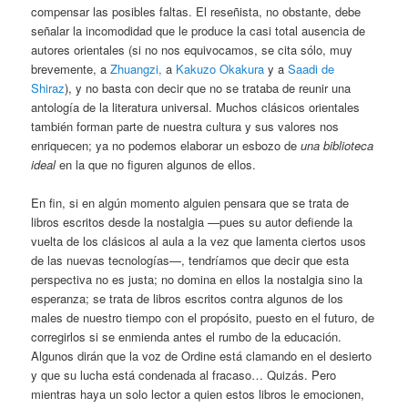
compensar las posibles faltas. El reseñista, no obstante, debe
señalar la incomodidad que le produce la casi total ausencia de
autores orientales (si no nos equivocamos, se cita sólo, muy
brevemente, a
Zhuangzi,
a
Kakuzo Okakura
y a
Saadi de
Shiraz
), y no basta con decir que no se trataba de reunir una
antología de la literatura universal. Muchos clásicos orientales
también forman parte de nuestra cultura y sus valores nos
enriquecen; ya no podemos elaborar un esbozo de
una biblioteca
ideal
en la que no figuren algunos de ellos.
En fin, si en algún momento alguien pensara que se trata de
libros escritos desde la nostalgia —pues su autor defiende la
vuelta de los clásicos al aula a la vez que lamenta ciertos usos
de las nuevas tecnologías—, tendríamos que decir que esta
perspectiva no es justa; no domina en ellos la nostalgia sino la
esperanza; se trata de libros escritos contra algunos de los
males de nuestro tiempo con el propósito, puesto en el futuro, de
corregirlos si se enmienda antes el rumbo de la educación.
Algunos dirán que la voz de Ordine está clamando en el desierto
y que su lucha está condenada al fracaso… Quizás. Pero
mientras haya un solo lector a quien estos libros le emocionen,