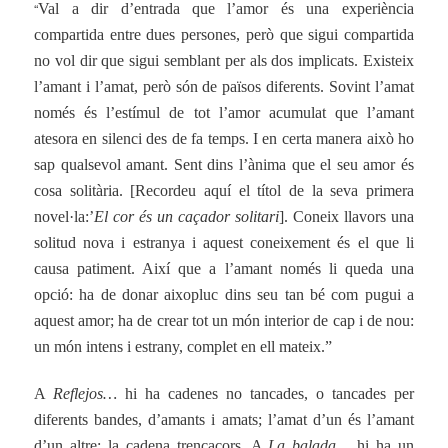
“
Val a dir d’entrada que l’amor és una experiència
compartida entre dues persones, però que sigui compartida
no vol dir que sigui semblant per als dos implicats. Existeix
l’amant i l’amat, però són de països diferents. Sovint l’amat
només és l’estímul de tot l’amor acumulat que l’amant
atesora en silenci des de fa temps. I en certa manera això ho
sap qualsevol amant. Sent dins l’ànima que el seu amor és
cosa solitària. [Recordeu aquí el títol de la seva primera
novel·la:’
El cor és un caçador solitari
]. Coneix llavors una
solitud nova i estranya i aquest coneixement és el que li
causa patiment. Així que a l’amant només li queda una
opció: ha de donar aixopluc dins seu tan bé com pugui a
aquest amor; ha de crear tot un món interior de cap i de nou:
un món intens i estrany, complet en ell mateix.”
A
Reflejos…
hi ha cadenes no tancades, o tancades per
diferents bandes, d’amants i amats; l’amat d’un és l’amant
d’un altre: la cadena trencacors. A
La balada…
hi ha un