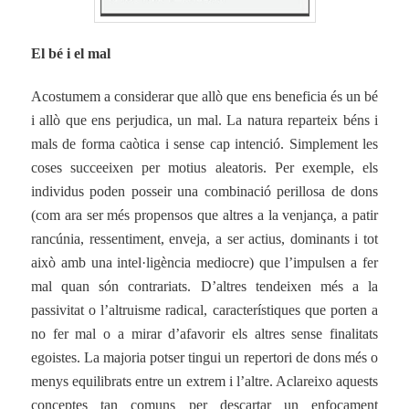
El bé i el mal
Acostumem a considerar que allò que ens beneficia és un bé
i allò que ens perjudica, un mal. La natura reparteix béns i
mals de forma caòtica i sense cap intenció. Simplement les
coses succeeixen per motius aleatoris. Per exemple, els
individus poden posseir una combinació perillosa de dons
(com ara ser més propensos que altres a la venjança, a patir
rancúnia, ressentiment, enveja, a ser actius, dominants i tot
això amb una intel·ligència mediocre) que l’impulsen a fer
mal quan són contrariats. D’altres tendeixen més a la
passivitat o l’altruisme radical, característiques que porten a
no fer mal o a mirar d’afavorir els altres sense finalitats
egoistes. La majoria potser tingui un repertori de dons més o
menys equilibrats entre un extrem i l’altre. Aclareixo aquests
conceptes tan comuns per descartar un enfocament