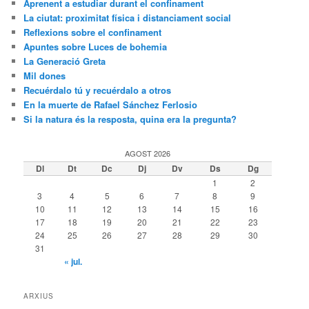
Aprenent a estudiar durant el confinament
La ciutat: proximitat física i distanciament social
Reflexions sobre el confinament
Apuntes sobre Luces de bohemia
La Generació Greta
Mil dones
Recuérdalo tú y recuérdalo a otros
En la muerte de Rafael Sánchez Ferlosio
Si la natura és la resposta, quina era la pregunta?
AGOST 2026
Dl
Dt
Dc
Dj
Dv
Ds
Dg
1
2
3
4
5
6
7
8
9
10
11
12
13
14
15
16
17
18
19
20
21
22
23
24
25
26
27
28
29
30
31
« jul.
ARXIUS