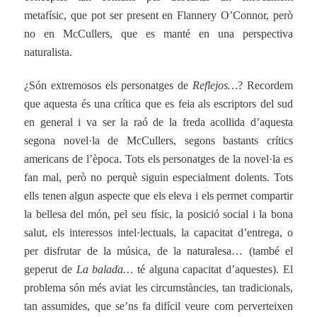
metafísic, que pot ser present en Flannery O’Connor, però
no en McCullers, que es manté en una perspectiva
naturalista.
¿Són extremosos els personatges de
Reflejos…
? Recordem
que aquesta és una crítica que es feia als escriptors del sud
en general i va ser la raó de la freda acollida d’aquesta
segona novel·la de McCullers, segons bastants crítics
americans de l’època. Tots els personatges de la novel·la es
fan mal, però no perquè siguin especialment dolents. Tots
ells tenen algun aspecte que els eleva i els permet compartir
la bellesa del món, pel seu físic, la posició social i la bona
salut, els interessos intel·lectuals, la capacitat d’entrega, o
per disfrutar de la música, de la naturalesa… (també el
geperut de
La balada…
té alguna capacitat d’aquestes). El
problema són més aviat les circumstàncies, tan tradicionals,
tan assumides, que se’ns fa difícil veure com perverteixen