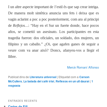
I un altre aspecte important de l’estil és que sap crear intriga.
De manera molt sintètica anuncia uns fets i deixa que es
vagin aclarint a poc a poc posteriorment, com ara al principi
de
Reflejos…
: “Hay en el Sur un fuerte donde, hace pocos
años, se cometió un asesinato. Los participantes en esta
tragedia fueron: dos oficiales, un soldado, dos mujeres, un
filipino y un caballo.” ¿Oi, que agafen ganes de seguir a
veure com va anar això? Doncs, afanyeu-vos a llegir el
llibre.
Mercè Romaní Alfonso
Publicat dins de
Literatura universal
|
Etiquetat com a
Carson
McCullers
,
La balada del cafè trist
,
Reflexos en un ull daurat
|
1
resposta
ENTRADES RECENTS
Cartas de Fifí