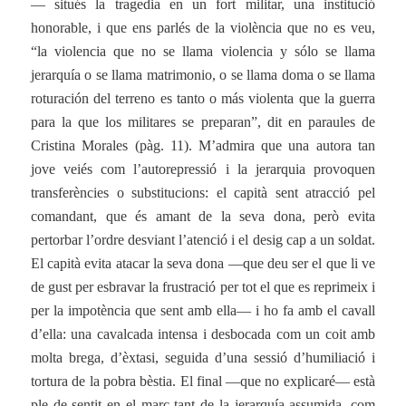
— situés la tragedia en un fort militar, una institució
honorable, i que ens parlés de la violència que no es veu,
“la violencia que no se llama violencia y sólo se llama
jerarquía o se llama matrimonio, o se llama doma o se llama
roturación del terreno es tanto o más violenta que la guerra
para la que los militares se preparan”, dit en paraules de
Cristina Morales (pàg. 11). M’admira que una autora tan
jove veiés com l’autorepressió i la jerarquia provoquen
transferències o substitucions: el capità sent atracció pel
comandant, que és amant de la seva dona, però evita
pertorbar l’ordre desviant l’atenció i el desig cap a un soldat.
El capità evita atacar la seva dona —que deu ser el que li ve
de gust per esbravar la frustració per tot el que es reprimeix i
per la impotència que sent amb ella— i ho fa amb el cavall
d’ella: una cavalcada intensa i desbocada com un coit amb
molta brega, d’èxtasi, seguida d’una sessió d’humiliació i
tortura de la pobra bèstia. El final —que no explicaré— està
ple de sentit en el marc tant de la jerarquía assumida, com