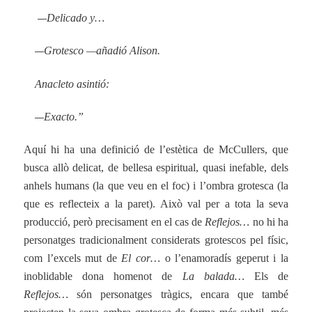
—
Delicado y…
—
Grotesco —añadió Alison.
Anacleto asintió:
—
Exacto.”
Aquí hi ha una definició de l’estètica de McCullers, que
busca allò delicat, de bellesa espiritual, quasi inefable, dels
anhels humans (la que veu en el foc) i l’ombra grotesca (la
que es reflecteix a la paret). Això val per a tota la seva
producció, però precisament en el cas de
Reflejos…
no hi ha
personatges tradicionalment considerats grotescos pel físic,
com l’excels mut de
El cor…
o l’enamoradís geperut i la
inoblidable dona homenot de
La balada…
Els de
Reflejos…
són personatges tràgics, encara que també