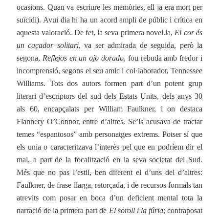
ocasions. Quan va escriure les memòries, ell ja era mort per
suïcidi). Avui dia hi ha un acord ampli de públic i crítica en
aquesta valoració. De fet, la seva primera novel.la,
El cor és
un caçador solitari
, va ser admirada de seguida, però la
segona,
Reflejos en un ojo dorado
, fou rebuda amb fredor i
incomprensió, segons el seu amic i col·laborador, Tennessee
Williams.
Tots dos autors formen part d’un potent grup
literari d’escriptors del sud dels Estats Units, dels anys 30
als 60, encapçalats per William Faulkner, i on destaca
Flannery O’Connor, entre d’altres.
Se’ls acusava de tractar
temes “espantosos” amb personatges extrems. Potser sí que
els unia o caracteritzava l’interès pel que en podríem dir el
mal, a part de la focalització en la seva societat del Sud.
Més que no pas l’estil, ben diferent el d’uns del d’altres:
Faulkner, de frase llarga, retorçada, i de recursos formals tan
atrevits com posar en boca d’un deficient mental tota la
narració de la primera part de
El soroll i la fúria
; contraposat