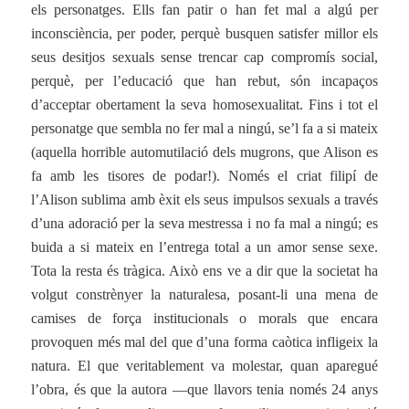
els personatges. Ells fan patir o han fet mal a algú per
inconsciència, per poder, perquè busquen satisfer millor els
seus desitjos sexuals sense trencar cap compromís social,
perquè, per l’educació que han rebut, són incapaços
d’acceptar obertament la seva homosexualitat. Fins i tot el
personatge que sembla no fer mal a ningú, se’l fa a si mateix
(aquella horrible automutilació dels mugrons, que Alison es
fa amb les tisores de podar!). Només el criat filipí de
l’Alison sublima amb èxit els seus impulsos sexuals a través
d’una adoració per la seva mestressa i no fa mal a ningú; es
buida a si mateix en l’entrega total a un amor sense sexe.
Tota la resta és tràgica. Això ens ve a dir que la societat ha
volgut constrènyer la naturalesa, posant-li una mena de
camises de força institucionals o morals que encara
provoquen més mal del que d’una forma caòtica infligeix la
natura. El que veritablement va molestar, quan aparegué
l’obra, és que la autora —que llavors tenia només 24 anys