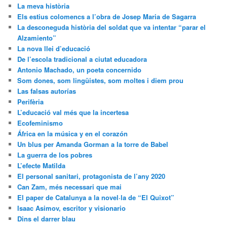
La meva història
Els estius colomencs a l’obra de Josep Maria de Sagarra
La desconeguda història del soldat que va intentar “parar el
Alzamiento”
La nova llei d’educació
De l’escola tradicional a ciutat educadora
Antonio Machado, un poeta concernido
Som dones, som lingüistes, som moltes i diem prou
Las falsas autorías
Perifèria
L’educació val més que la incertesa
Ecofeminismo
África en la música y en el corazón
Un blus per Amanda Gorman a la torre de Babel
La guerra de los pobres
L’efecte Matilda
El personal sanitari, protagonista de l’any 2020
Can Zam, més necessari que mai
El paper de Catalunya a la novel·la de “El Quixot”
Isaac Asimov, escritor y visionario
Dins el darrer blau