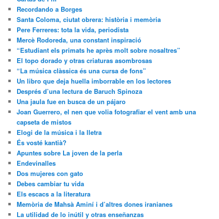
Recordando a Borges
Santa Coloma, ciutat obrera: història i memòria
Pere Ferreres: tota la vida, periodista
Mercè Rodoreda, una constant inspiració
“Estudiant els primats he après molt sobre nosaltres”
El topo dorado y otras criaturas asombrosas
“La música clàssica és una cursa de fons”
Un libro que deja huella imborrable en los lectores
Després d’una lectura de Baruch Spinoza
Una jaula fue en busca de un pájaro
Joan Guerrero, el nen que volia fotografiar el vent amb una
capseta de mistos
Elogi de la música i la lletra
És vosté kantià?
Apuntes sobre La joven de la perla
Endevinalles
Dos mujeres con gato
Debes cambiar tu vida
Els escacs a la literatura
Memòria de Mahsà Aminí i d’altres dones iranianes
La utilidad de lo inútil y otras enseñanzas