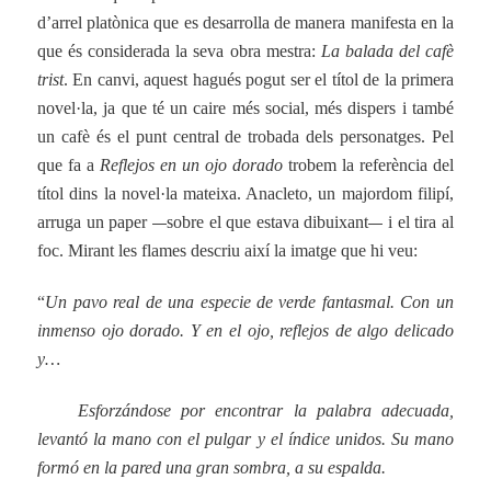
d’arrel platònica que es desarrolla de manera manifesta en la
que és considerada la seva obra mestra:
La balada del cafè
trist
. En canvi, aquest hagués pogut ser el títol de la primera
novel·la, ja que té un caire més social, més dispers i també
un cafè és el punt central de trobada dels personatges. Pel
que fa a
Reflejos en un ojo dorado
trobem la referència del
títol dins la novel·la mateixa. Anacleto, un majordom filipí,
—
—
arruga un paper
sobre el que estava dibuixant
i el tira al
foc. Mirant les flames descriu així la imatge que hi veu:
“
Un pavo real de una especie de verde fantasmal. Con un
inmenso ojo dorado. Y en el ojo, reflejos de algo delicado
y…
Esforzándose por encontrar la palabra adecuada,
levantó la mano con el pulgar y el índice unidos. Su mano
formó en la pared una gran sombra, a su espalda.