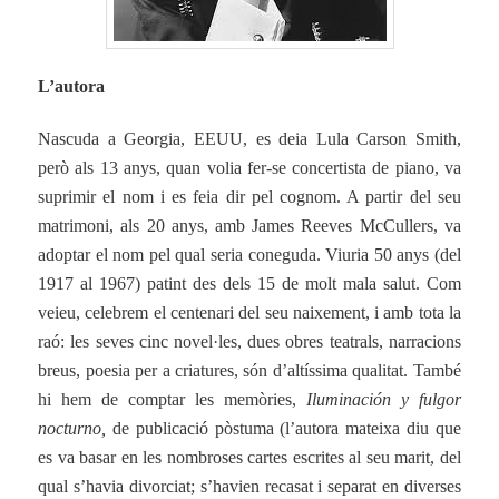
L’autora
Nascuda a Georgia, EEUU, es deia Lula Carson Smith,
però als 13 anys, quan volia fer-se concertista de piano, va
suprimir el nom i es feia dir pel cognom. A partir del seu
matrimoni, als 20 anys, amb James Reeves McCullers, va
adoptar el nom pel qual seria coneguda. Viuria 50 anys (del
1917 al 1967) patint des dels 15 de molt mala salut. Com
veieu, celebrem el centenari del seu naixement, i amb tota la
raó: les seves cinc novel·les, dues obres teatrals, narracions
breus, poesia per a criatures, són d’altíssima qualitat. També
hi hem de comptar les memòries,
Iluminación y fulgor
nocturno,
de publicació pòstuma (l’autora mateixa diu que
es va basar en les nombroses cartes escrites al seu marit, del
qual s’havia divorciat; s’havien recasat i separat en diverses