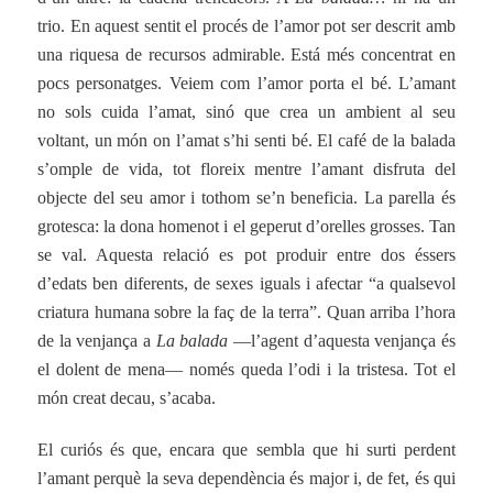
trio. En aquest sentit el procés de l’amor pot ser descrit amb
una riquesa de recursos admirable. Está més concentrat en
pocs personatges. Veiem com l’amor porta el bé. L’amant
no sols cuida l’amat, sinó que crea un ambient al seu
voltant, un món on l’amat s’hi senti bé. El café de la balada
s’omple de vida, tot floreix mentre l’amant disfruta del
objecte del seu amor i tothom se’n beneficia. La parella és
grotesca: la dona homenot i el geperut d’orelles grosses. Tan
se val. Aquesta relació es pot produir entre dos éssers
d’edats ben diferents, de sexes iguals i afectar “a qualsevol
criatura humana sobre la faç de la terra”. Quan arriba l’hora
de la venjança a
La balada
—l’agent d’aquesta venjança és
el dolent de mena— només queda l’odi i la tristesa. Tot el
món creat decau, s’acaba.
El curiós és que, encara que sembla que hi surti perdent
l’amant perquè la seva dependència és major i, de fet, és qui