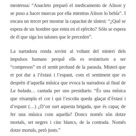
mestressa: “Anacleto preparó el medicamento de Alison y
se puso a hacer muecas por ella mientras Alison lo bebía”. I
encara un tercer per mostrar la capacitat de síntesi: “¿Qué se
espera de un hombre que entra en el ejército? Sólo se espera
de él que siga los talones que le preceden”.
La narradora ronda sovint al voltant del misteri dels
impulsos humans perquè ells es resisteixen a ser
“compresos” en el sentit profund de la paraula. Misteri que
et pot dur a l’èxtasi i l’espant, com el sentiment que es
desprèn d’aquella música que evoca la narradora al final de
La balada…
cantada per uns presidiaris: “És una música
que eixampla el cor i qui l’escolta queda glaçat d’èxtasi i
d’espant (…) ¿D’on surt aquesta brigada, que és capaç de
fer una música com aquella? Doncs només són dotze
mortals, set negres i cinc blancs, de la contrada. Només
dotze mortals, però junts.”