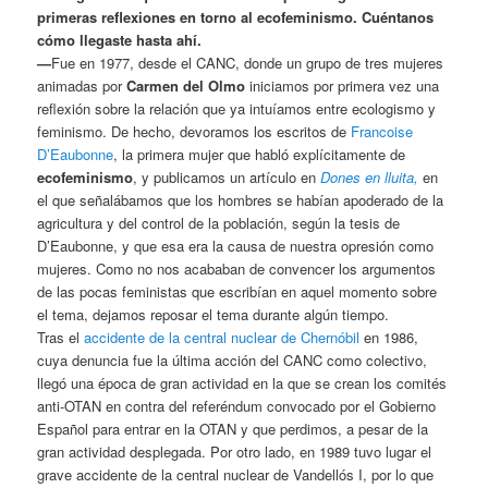
primeras reflexiones en torno al ecofeminismo. Cuéntanos
cómo llegaste hasta ahí.
—
Fue en 1977, desde el CANC, donde un grupo de tres mujeres
animadas por
Carmen del Olmo
iniciamos por primera vez una
reflexión sobre la relación que ya intuíamos entre ecologismo y
feminismo. De hecho, devoramos los escritos de
Francoise
D’Eaubonne
, la primera mujer que habló explícitamente de
ecofeminismo
, y publicamos un artículo en
Dones en lluita,
en
el que señalábamos que los hombres se habían apoderado de la
agricultura y del control de la población, según la tesis de
D’Eaubonne, y que esa era la causa de nuestra opresión como
mujeres. Como no nos acababan de convencer los argumentos
de las pocas feministas que escribían en aquel momento sobre
el tema, dejamos reposar el tema durante algún tiempo.
Tras el
accidente de la central nuclear de Chernóbil
en 1986,
cuya denuncia fue la última acción del CANC como colectivo,
llegó una época de gran actividad en la que se crean los comités
anti-OTAN en contra del referéndum convocado por el Gobierno
Español para entrar en la OTAN y que perdimos, a pesar de la
gran actividad desplegada. Por otro lado, en 1989 tuvo lugar el
grave accidente de la central nuclear de Vandellós I, por lo que