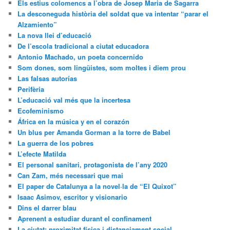
Els estius colomencs a l’obra de Josep Maria de Sagarra
La desconeguda història del soldat que va intentar “parar el
Alzamiento”
La nova llei d’educació
De l’escola tradicional a ciutat educadora
Antonio Machado, un poeta concernido
Som dones, som lingüistes, som moltes i diem prou
Las falsas autorías
Perifèria
L’educació val més que la incertesa
Ecofeminismo
África en la música y en el corazón
Un blus per Amanda Gorman a la torre de Babel
La guerra de los pobres
L’efecte Matilda
El personal sanitari, protagonista de l’any 2020
Can Zam, més necessari que mai
El paper de Catalunya a la novel·la de “El Quixot”
Isaac Asimov, escritor y visionario
Dins el darrer blau
Aprenent a estudiar durant el confinament
La ciutat: proximitat física i distanciament social