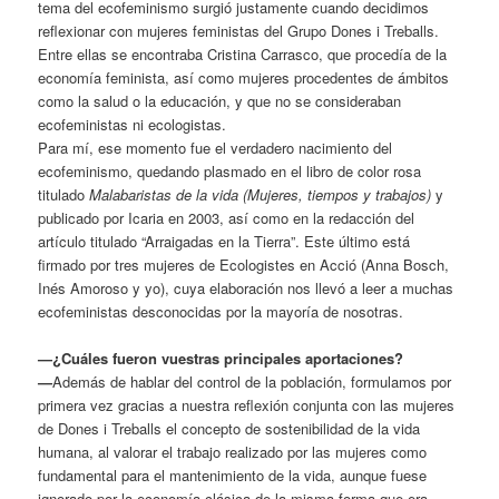
tema del ecofeminismo surgió justamente cuando decidimos
reflexionar con mujeres feministas del Grupo Dones i Treballs.
Entre ellas se encontraba Cristina Carrasco, que procedía de la
economía feminista, así como mujeres procedentes de ámbitos
como la salud o la educación, y que no se consideraban
ecofeministas ni ecologistas.
Para mí, ese momento fue el verdadero nacimiento del
ecofeminismo, quedando plasmado en el libro de color rosa
titulado
Malabaristas de la vida (Mujeres, tiempos y trabajos)
y
publicado por Icaria en 2003, así como en la redacción del
artículo titulado “Arraigadas en la Tierra”. Este último está
firmado por tres mujeres de Ecologistes en Acció (Anna Bosch,
Inés Amoroso y yo), cuya elaboración nos llevó a leer a muchas
ecofeministas desconocidas por la mayoría de nosotras.
—¿Cuáles fueron vuestras principales aportaciones?
—
Además de hablar del control de la población, formulamos por
primera vez gracias a nuestra reflexión conjunta con las mujeres
de Dones i Treballs el concepto de sostenibilidad de la vida
humana, al valorar el trabajo realizado por las mujeres como
fundamental para el mantenimiento de la vida, aunque fuese
ignorado por la economía clásica de la misma forma que era