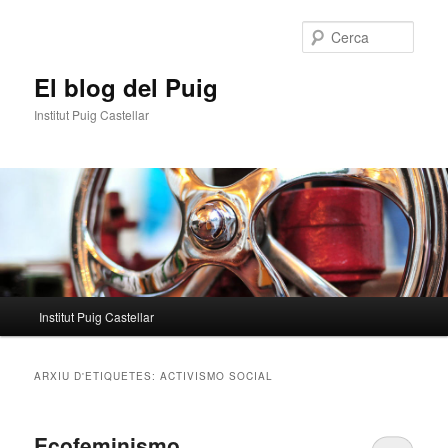
Aneu
Aneu
al
al
Cerca
contingut
contingut
principal
secundari
El blog del Puig
Institut Puig Castellar
Menú
Institut Puig Castellar
principal
ARXIU D'ETIQUETES:
ACTIVISMO SOCIAL
Ecofeminismo