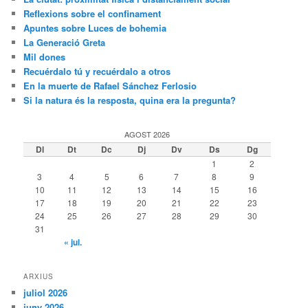
Reflexions sobre el confinament
Apuntes sobre Luces de bohemia
La Generació Greta
Mil dones
Recuérdalo tú y recuérdalo a otros
En la muerte de Rafael Sánchez Ferlosio
Si la natura és la resposta, quina era la pregunta?
AGOST 2026
Dl
Dt
Dc
Dj
Dv
Ds
Dg
1
2
3
4
5
6
7
8
9
10
11
12
13
14
15
16
17
18
19
20
21
22
23
24
25
26
27
28
29
30
31
« jul.
ARXIUS
juliol 2026
juny 2026