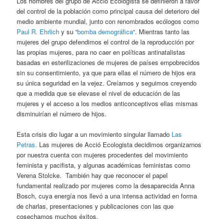
Los hombres del grupo de Acció Ecologista se definieron a favor
del control de la población como principal causa del deterioro del
medio ambiente mundial, junto con renombrados ecólogos como
Paul R. Ehrlich
y su “
bomba demográfica
“. Mientras tanto las
mujeres del grupo defendimos el control de la reproducción por
las propias mujeres, para no caer en políticas antinatalistas
basadas en esterilizaciones de mujeres de países empobrecidos
sin su consentimiento, ya que para ellas el número de hijos era
su única seguridad en la vejez. Creíamos y seguimos creyendo
que a medida que se elevase el nivel de educación de las
mujeres y el acceso a los medios anticonceptivos ellas mismas
disminuirían el número de hijos.
Esta crisis dio lugar a un movimiento singular llamado
Las
Petras.
Las mujeres de Acció Ecologista decidimos organizarnos
por nuestra cuenta con mujeres procedentes del movimiento
feminista y pacifista, y algunas académicas feministas como
Verena Stolcke. También hay que reconocer el papel
fundamental realizado por mujeres como la desaparecida Anna
Bosch, cuya energía nos llevó a una intensa actividad en forma
de charlas, presentaciones y publicaciones con las que
cosechamos muchos éxitos.