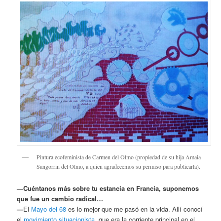
Pintura ecofeminista de Carmen del Olmo (propiedad de su hija Amaia
Sangorrin del Olmo, a quien agradecemos su permiso para publicarla).
—Cuéntanos más sobre tu estancia en Francia, suponemos
que fue un cambio radical…
—
El
Mayo del 68
es lo mejor que me pasó en la vida. Allí conocí
el
movimiento situacionista,
que era la corriente principal en el