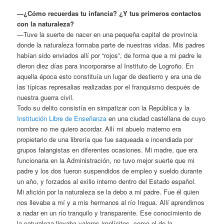
—¿Cómo recuerdas tu infancia? ¿Y tus primeros contactos
con la naturaleza?
—Tuve la suerte de nacer en una pequeña capital de provincia
donde la naturaleza formaba parte de nuestras vidas. Mis padres
habían sido enviados allí por “rojos”, de forma que a mi padre le
dieron diez días para incorporarse al Instituto de Logroño. En
aquella época esto constituía un lugar de destierro y era una de
las típicas represalias realizadas por el franquismo después de
nuestra guerra civil.
Todo su delito consistía en simpatizar con la República y la
Institución Libre de Enseñanza
en una ciudad castellana de cuyo
nombre no me quiero acordar. Allí mi abuelo materno era
propietario de una librería que fue saqueada e incendiada por
grupos falangistas en diferentes ocasiones. Mi madre, que era
funcionaria en la Administración, no tuvo mejor suerte que mi
padre y los dos fueron suspendidos de empleo y sueldo durante
un año, y forzados al exilio interno dentro del Estado español.
Mi afición por la naturaleza se la debo a mi padre. Fue él quien
nos llevaba a mí y a mis hermanos al río Iregua. Allí aprendimos
a nadar en un río tranquilo y transparente. Ese conocimiento de
la naturaleza llevaba valores implícitos, como el de la