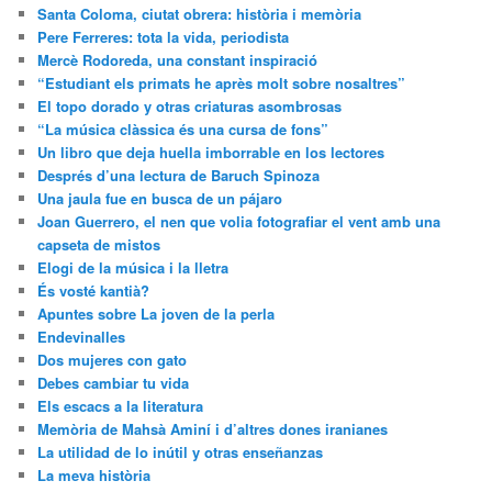
Santa Coloma, ciutat obrera: història i memòria
Pere Ferreres: tota la vida, periodista
Mercè Rodoreda, una constant inspiració
“Estudiant els primats he après molt sobre nosaltres”
El topo dorado y otras criaturas asombrosas
“La música clàssica és una cursa de fons”
Un libro que deja huella imborrable en los lectores
Després d’una lectura de Baruch Spinoza
Una jaula fue en busca de un pájaro
Joan Guerrero, el nen que volia fotografiar el vent amb una
capseta de mistos
Elogi de la música i la lletra
És vosté kantià?
Apuntes sobre La joven de la perla
Endevinalles
Dos mujeres con gato
Debes cambiar tu vida
Els escacs a la literatura
Memòria de Mahsà Aminí i d’altres dones iranianes
La utilidad de lo inútil y otras enseñanzas
La meva història