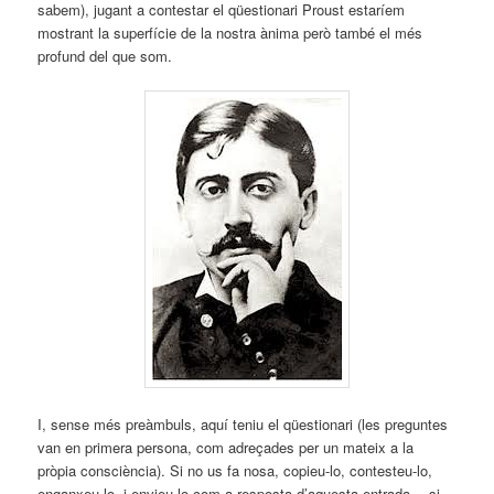
sabem), jugant a contestar el qüestionari Proust estaríem
mostrant la superfície de la nostra ànima però també el més
profund del que som.
I, sense més preàmbuls, aquí teniu el qüestionari (les preguntes
van en primera persona, com adreçades per un mateix a la
pròpia consciència). Si no us fa nosa, copieu-lo, contesteu-lo,
enganxeu-lo i envieu-lo com a resposta d’aquesta entrada… si