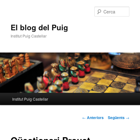
Aneu
al
Cerca
contingut
principal
El blog del Puig
Institut Puig Castellar
Menú
Institut Puig Castellar
principal
Navegació
←
Anteriors
Següents
→
per
les
entrades