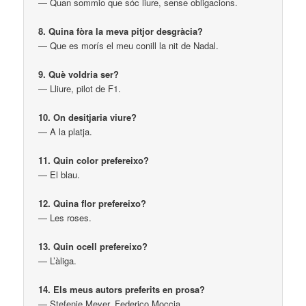
— Quan sommio que sóc liure, sense obligacions.
8. Quina fòra la meva pitjor desgràcia?
— Que es morís el meu conill la nit de Nadal.
9. Què voldria ser?
— Lliure, pilot de F1.
10. On desitjaria viure?
— A la platja.
11. Quin color prefereixo?
— El blau.
12. Quina flor prefereixo?
— Les roses.
13. Quin ocell prefereixo?
— L’àliga.
14. Els meus autors preferits en prosa?
— Stefenie Meyer, Federico Moccia.