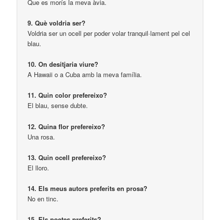
Que es morís la meva àvia.
9. Què voldria ser?
Voldria ser un ocell per poder volar tranquil·lament pel cel
blau.
10. On desitjaria viure?
A Hawaii o a Cuba amb la meva família.
11. Quin color prefereixo?
El blau, sense dubte.
12. Quina flor prefereixo?
Una rosa.
13. Quin ocell prefereixo?
El lloro.
14. Els meus autors preferits en prosa?
No en tinc.
15. Els poetes preferits?