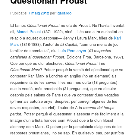
Qüestionari Proust
Publicat el
7 maig 2012
per
fgallardo
El famós
Qüestionari Proust
no era de Proust. No l’havia inventat
ell,
Marcel Proust
(1871-1922), sinó —i és una altra curiositat en
relació a aquest qüestionari— Jenny i Laura Marx, filles de
Karl
Marx
(1818-1883), l’autor de
El Capital
, “com una mena de joc
familiar de sobretaula”, diu
Lluís Permanyer
(
43 respostes
catalanes al qüestionari Proust
, Edicions Proa, Barcelona, 1967).
Que per què es diu, aleshores,
Qüestionari Proust
i no
Qüestionari Marx
? Potser perquè la versió del qüestionari que va
contestar Karl Marx a Londres en anglès (no en alemany) als
requeriments de les seves filles era més curta (18 preguntes)
que la versió, més arrodonida (31 preguntes), que va circular
després pels salons de Paris i que va contestar dues vegades
(primer als catorze anys, després, per corregir algunes de les
seves respostes, als vint), l’autor de
A la recerca del temps
perdut
. Potser perquè el qüestionari s’associa més fàcilment a la
imatge d’un artista francès com Proust que a la d’un filòsof
alemany com Marx. O potser per la perspicàcia d’algunes de les
respostes proustianes, no se sap. En qualsevol cas, per justícia