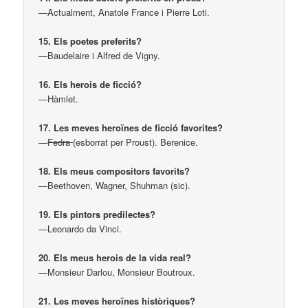
—Actualment, Anatole France i Pierre Loti.
15. Els poetes preferits?
—Baudelaire i Alfred de Vigny.
16. Els herois de ficció?
—Hàmlet.
17. Les meves heroïnes de ficció favorites?
—
Fedra
(esborrat per Proust). Berenice.
18. Els meus compositors favorits?
—Beethoven, Wagner, Shuhman (sic).
19. Els pintors predilectes?
—Leonardo da Vinci.
20. Els meus herois de la vida real?
—Monsieur Darlou, Monsieur Boutroux.
21. Les meves heroïnes històriques?