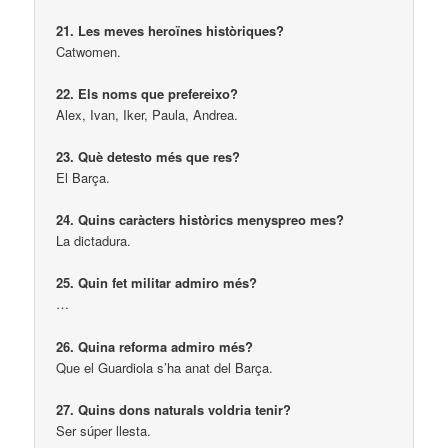
21. Les meves heroïnes històriques?
Catwomen.
22. Els noms que prefereixo?
Alex, Ivan, Iker, Paula, Andrea.
23. Què detesto més que res?
El Barça.
24. Quins caràcters històrics menyspreo mes?
La dictadura.
25. Quin fet militar admiro més?
…
26. Quina reforma admiro més?
Que el Guardiola s’ha anat del Barça.
27. Quins dons naturals voldria tenir?
Ser súper llesta.