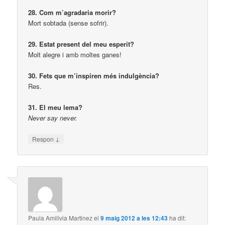
28. Com m’agradaria morir?
Mort sobtada (sense sofrir).
29. Estat present del meu esperit?
Molt alegre i amb moltes ganes!
30. Fets que m’inspiren més indulgència?
Res.
31. El meu lema?
Never say never.
↓
Respon
Paula Amilivia Martinez
el
9 maig 2012 a les 12:43
ha dit: