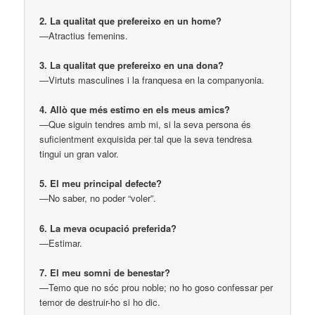
2. La qualitat que prefereixo en un home?
—Atractius femenins.
3. La qualitat que prefereixo en una dona?
—Virtuts masculines i la franquesa en la companyonia.
4. Allò que més estimo en els meus amics?
—Que siguin tendres amb mi, si la seva persona és
suficientment exquisida per tal que la seva tendresa
tingui un gran valor.
5. El meu principal defecte?
—No saber, no poder “voler”.
6. La meva ocupació preferida?
—Estimar.
7. El meu somni de benestar?
—Temo que no sóc prou noble; no ho goso confessar per
temor de destruir-ho si ho dic.