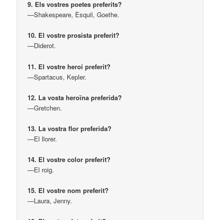
9. Els vostres poetes preferits?
—Shakespeare, Èsquil, Goethe.
10. El vostre prosista preferit?
—Diderot.
11. El vostre heroi preferit?
—Spartacus, Kepler.
12. La vosta heroïna preferida?
—Gretchen.
13. La vostra flor preferida?
—El llorer.
14. El vostre color preferit?
—El roig.
15. El vostre nom preferit?
—Laura, Jenny.