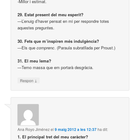
-Millor i estimat.
29. Estat present del meu esperit?
—L’enuig d’haver pensat en mi per respondre totes
aquestes preguntes.
30. Fets que m’inspiren més indulgència?
—Els que
comprenc
. (Paraula subratllada per Proust.)
31. El meu lema?
—Temo massa que em portarà desgràcia.
↓
Respon
Ana Royo Jiménez
el
9 maig 2012 a les 12:37
ha dit:
1. El principal tret del meu caràcter?