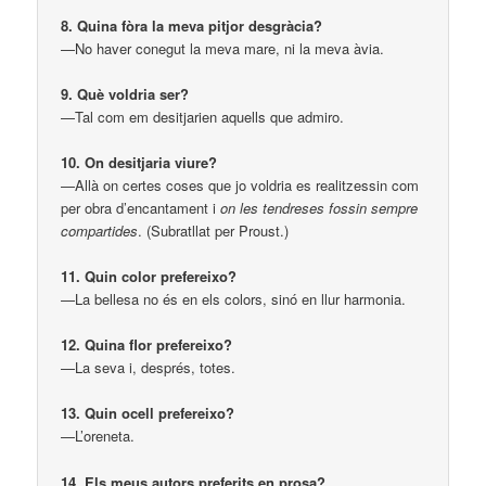
8. Quina fòra la meva pitjor desgràcia?
—No haver conegut la meva mare, ni la meva àvia.
9. Què voldria ser?
—Tal com em desitjarien aquells que admiro.
10. On desitjaria viure?
—Allà on certes coses que jo voldria es realitzessin com
per obra d’encantament i
on les tendreses fossin sempre
compartides
. (Subratllat per Proust.)
11. Quin color prefereixo?
—La bellesa no és en els colors, sinó en llur harmonia.
12. Quina flor prefereixo?
—La seva i, després, totes.
13. Quin ocell prefereixo?
—L’oreneta.
14. Els meus autors preferits en prosa?