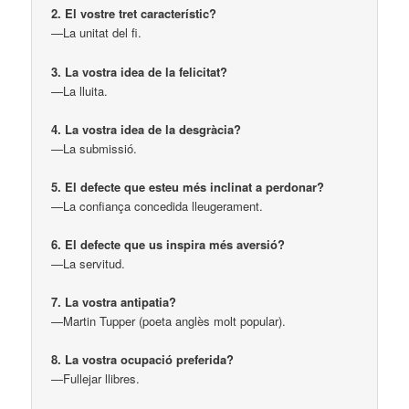
2. El vostre tret característic?
—La unitat del fi.
3. La vostra idea de la felicitat?
—La lluita.
4. La vostra idea de la desgràcia?
—La submissió.
5. El defecte que esteu més inclinat a perdonar?
—La confiança concedida lleugerament.
6. El defecte que us inspira més aversió?
—La servitud.
7. La vostra antipatia?
—Martin Tupper (poeta anglès molt popular).
8. La vostra ocupació preferida?
—Fullejar llibres.