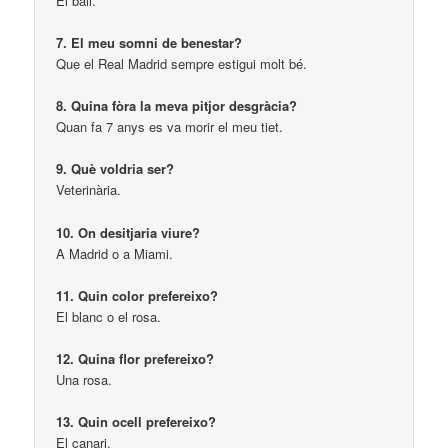
El ball.
7. El meu somni de benestar?
Que el Real Madrid sempre estigui molt bé.
8. Quina fòra la meva pitjor desgràcia?
Quan fa 7 anys es va morir el meu tiet.
9. Què voldria ser?
Veterinària.
10. On desitjaria viure?
A Madrid o a Miami.
11. Quin color prefereixo?
El blanc o el rosa.
12. Quina flor prefereixo?
Una rosa.
13. Quin ocell prefereixo?
El canari.