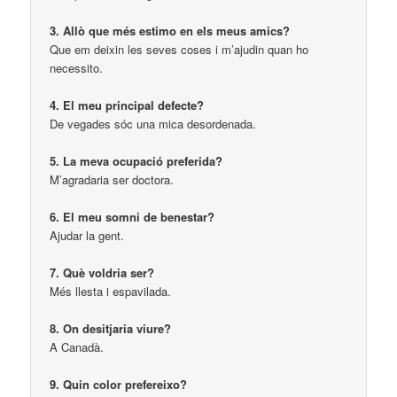
3. Allò que més estimo en els meus amics?
Que em deixin les seves coses i m’ajudin quan ho
necessito.
4. El meu principal defecte?
De vegades sóc una mica desordenada.
5. La meva ocupació preferida?
M’agradaria ser doctora.
6. El meu somni de benestar?
Ajudar la gent.
7. Què voldria ser?
Més llesta i espavilada.
8. On desitjaria viure?
A Canadà.
9. Quin color prefereixo?