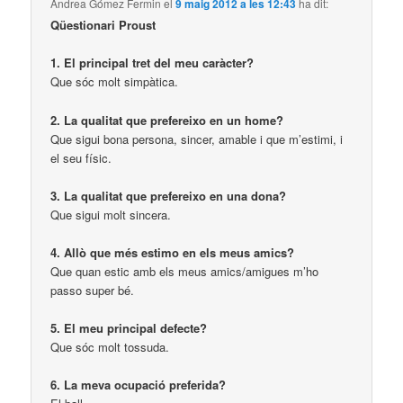
Andrea Gómez Fermin
el
9 maig 2012 a les 12:43
ha dit:
Qüestionari Proust
1. El principal tret del meu caràcter?
Que sóc molt simpàtica.
2. La qualitat que prefereixo en un home?
Que sigui bona persona, sincer, amable i que m’estimi, i
el seu físic.
3. La qualitat que prefereixo en una dona?
Que sigui molt sincera.
4. Allò que més estimo en els meus amics?
Que quan estic amb els meus amics/amigues m’ho
passo super bé.
5. El meu principal defecte?
Que sóc molt tossuda.
6. La meva ocupació preferida?