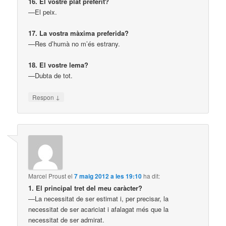
16. El vostre plat preferit?
—El peix.
17. La vostra màxima preferida?
—Res d’humà no m’és estrany.
18. El vostre lema?
—Dubta de tot.
↓
Respon
Marcel Proust
el
7 maig 2012 a les 19:10
ha dit:
1. El principal tret del meu caràcter?
—La necessitat de ser estimat i, per precisar, la
necessitat de ser acariciat i afalagat més que la
necessitat de ser admirat.