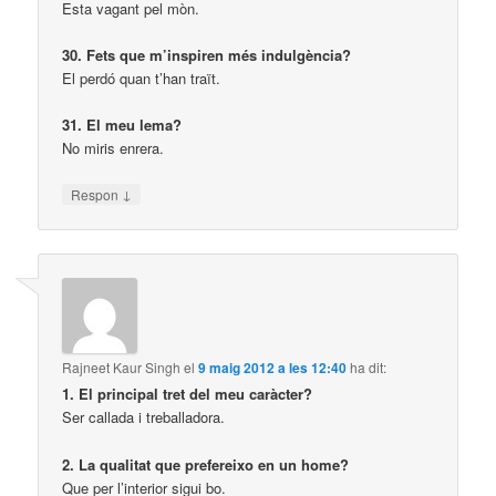
Esta vagant pel mòn.
30. Fets que m’inspiren més indulgència?
El perdó quan t’han traït.
31. El meu lema?
No miris enrera.
↓
Respon
Rajneet Kaur Singh
el
9 maig 2012 a les 12:40
ha dit:
1. El principal tret del meu caràcter?
Ser callada i treballadora.
2. La qualitat que prefereixo en un home?
Que per l’interior sigui bo.