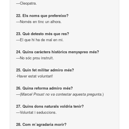
—Cleopatra.
22. Els noms que prefereixo?
—Només en tinc un alhora.
23. Què detesto més que res?
—El que hi ha de mal en mi.
24. Quins caràcters històrics menyspreo més?
—No sóc prou instruït.
25. Quin fet militar admiro més?
-Haver estat voluntari!
26. Quina reforma admiro més?
—(
Marcel Proust no va contestar aquesta pregunta
.)
27. Quins dons naturals voldria tenir?
—Voluntat i seduccions.
28. Com m’agradaria morir?