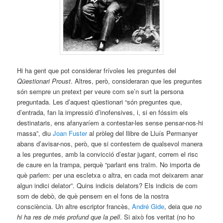
Hi ha gent que pot considerar frívoles les preguntes del
Qüestionari Proust
. Altres, però, consideraran que les preguntes
són sempre un pretext per veure com se’n surt la persona
preguntada. Les d’aquest qüestionari “són preguntes que,
d’entrada, fan la impressió d’inofensives, i, si en fóssim els
destinataris, ens afanyaríem a contestar-les sense pensar-nos-hi
massa”, diu
Joan Fuster
al pròleg del llibre de Lluís Permanyer
abans d’avisar-nos, però, que si contestem de qualsevol manera
a les preguntes, amb la convicció d’estar jugant, correm el risc
de caure en la trampa, perquè “parlant ens traïm. No importa de
què parlem: per una escletxa o altra, en cada mot deixarem anar
algun indici delator”. Quins indicis delators? Els indicis de com
som de debò, de què pensem en el fons de la nostra
consciència. Un altre escriptor francès,
André Gide
, deia que
no
hi ha res de més profund que la pell
. Si això fos veritat (no ho