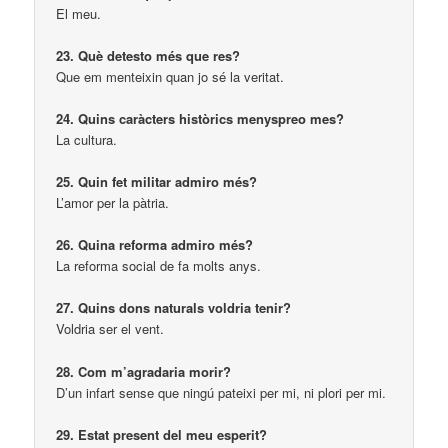
El meu.
23. Què detesto més que res?
Que em menteixin quan jo sé la veritat.
24. Quins caràcters històrics menyspreo mes?
La cultura.
25. Quin fet militar admiro més?
L’amor per la pàtria.
26. Quina reforma admiro més?
La reforma social de fa molts anys.
27. Quins dons naturals voldria tenir?
Voldria ser el vent.
28. Com m’agradaria morir?
D’un infart sense que ningú pateixi per mi, ni plori per mi.
29. Estat present del meu esperit?