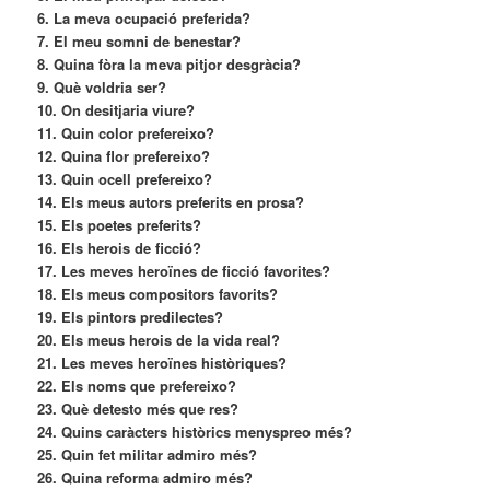
6. La meva ocupació preferida?
7. El meu somni de benestar?
8. Quina fòra la meva pitjor desgràcia?
9. Què voldria ser?
10. On desitjaria viure?
11. Quin color prefereixo?
12. Quina flor prefereixo?
13. Quin ocell prefereixo?
14. Els meus autors preferits en prosa?
15. Els poetes preferits?
16. Els herois de ficció?
17. Les meves heroïnes de ficció favorites?
18. Els meus compositors favorits?
19. Els pintors predilectes?
20. Els meus herois de la vida real?
21. Les meves heroïnes històriques?
22. Els noms que prefereixo?
23. Què detesto més que res?
24. Quins caràcters històrics menyspreo més?
25. Quin fet militar admiro més?
26. Quina reforma admiro més?