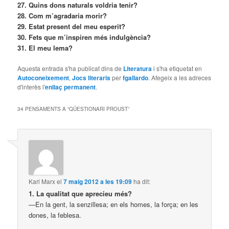
27. Quins dons naturals voldria tenir?
28. Com m’agradaria morir?
29. Estat present del meu esperit?
30. Fets que m’inspiren més indulgència?
31. El meu lema?
Aquesta entrada s'ha publicat dins de
Literatura
i s'ha etiquetat en
Autoconeixement
,
Jocs literaris
per
fgallardo
. Afegeix a les adreces
d'interès l'
enllaç permanent
.
34 PENSAMENTS A “
QÜESTIONARI PROUST
”
Karl Marx
el
7 maig 2012 a les 19:09
ha dit:
1. La qualitat que aprecieu més?
—En la gent, la senzillesa; en els homes, la força; en les
dones, la feblesa.