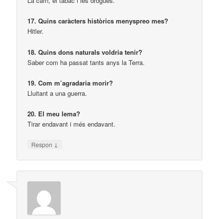
La carn, el tabac i les drogues.
17. Quins caràcters històrics menyspreo mes?
Hitler.
18. Quins dons naturals voldria tenir?
Saber com ha passat tants anys la Terra.
19. Com m’agradaria morir?
Lluitant a una guerra.
20. El meu lema?
Tirar endavant i més endavant.
↓
Respon