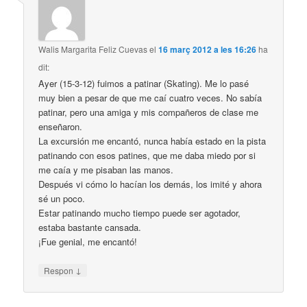
Walis Margarita Feliz Cuevas
el
16 març 2012 a les 16:26
ha
dit:
Ayer (15-3-12) fuimos a patinar (Skating). Me lo pasé
muy bien a pesar de que me caí cuatro veces. No sabía
patinar, pero una amiga y mis compañeros de clase me
enseñaron.
La excursión me encantó, nunca había estado en la pista
patinando con esos patines, que me daba miedo por si
me caía y me pisaban las manos.
Después vi cómo lo hacían los demás, los imité y ahora
sé un poco.
Estar patinando mucho tiempo puede ser agotador,
estaba bastante cansada.
¡Fue genial, me encantó!
↓
Respon