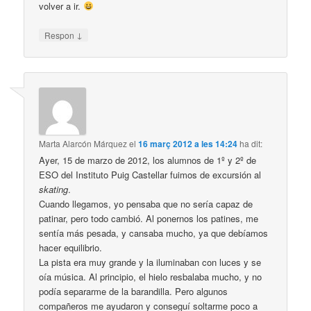
volver a ir.
↓
Respon
Marta Alarcón Márquez
el
16 març 2012 a les 14:24
ha dit:
Ayer, 15 de marzo de 2012, los alumnos de 1º y 2º de
ESO del Instituto Puig Castellar fuimos de excursión al
skating
.
Cuando llegamos, yo pensaba que no sería capaz de
patinar, pero todo cambió. Al ponernos los patines, me
sentía más pesada, y cansaba mucho, ya que debíamos
hacer equilibrio.
La pista era muy grande y la iluminaban con luces y se
oía música. Al principio, el hielo resbalaba mucho, y no
podía separarme de la barandilla. Pero algunos
compañeros me ayudaron y conseguí soltarme poco a