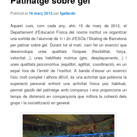
Patinatge sobre gel
Publicat el
16 març 2012
per
fgallardo
Aquest curs, com cada any, ahir, 15 de març de 2012, el
Departament d’Educació Física del nostre institut va organitzar
una sortida de l’alumnat de 1r i 2n d’ESOa l’Skating de Barcelona
per patinar sobre gel. Durant tot el matí, vam fer un exercici que
desenvolupa unes qualitats físiques (flexibilitat, força,
velocitat…), unes habilitats motrius (girs, desplaçaments…) i
unes qualitats psicomotrius (equilibri, agilitat, coordinació), en un
espai fora de l’àmbit de l’institut. A banda d’ésser un exercici
físic molt complet i alhora difícil, és una activitat que potència la
superació personal enfront una activitat física poc habitual,
permet gaudir del patinatge amb companys i ens proporciona un
temps de distensió en companyonia que millora la cohesió dels
grups i la socialització en general.