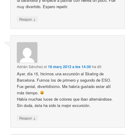
la barandilla y empecé a patinar con Nerea un poco. Fue
muy divertido. Espero repetir.
↓
Respon
Adrián Sánchez
el
16 març 2012 a les 14:30
ha dit:
Ayer, día 15, hicimos una excursión al Skating de
Barcelona. Fuimos los de primero y segundo de ESO.
Fue genial, divertidísimo. Me habría gustado estar allí
más tiempo.
Había muchas luces de colores que iban alternándose.
Sin duda, ésta ha sido la mejor excursión.
↓
Respon