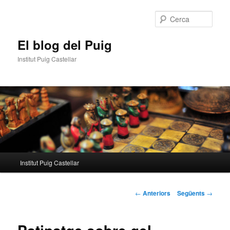
Aneu
al
Cerca
contingut
principal
El blog del Puig
Institut Puig Castellar
Menú
Institut Puig Castellar
principal
Navegació
←
Anteriors
Següents
→
per
les
entrades