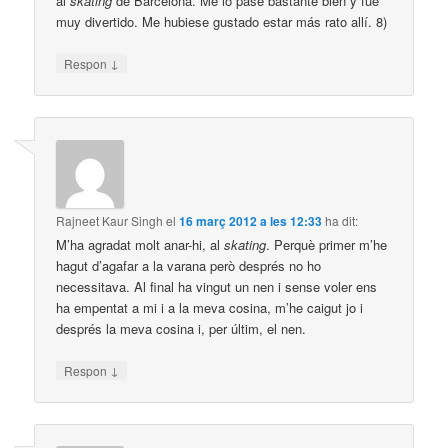
al
skating
de Barcelona. Me lo pasé bastante bien y fue
muy divertido. Me hubiese gustado estar más rato allí. 8)
↓
Respon
Rajneet Kaur Singh
el
16 març 2012 a les 12:33
ha dit:
M’ha agradat molt anar-hi, al
skating
. Perquè primer m’he
hagut d’agafar a la varana però després no ho
necessitava. Al final ha vingut un nen i sense voler ens
ha empentat a mi i a la meva cosina, m’he caigut jo i
després la meva cosina i, per últim, el nen.
↓
Respon