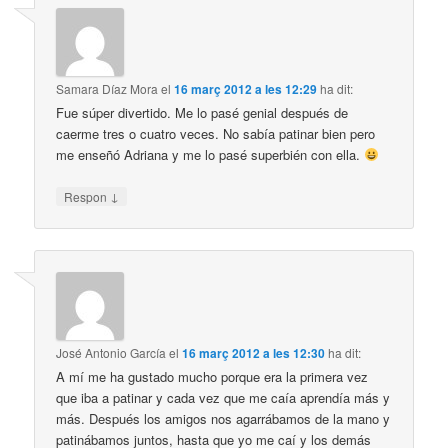
Samara Díaz Mora
el
16 març 2012 a les 12:29
ha dit:
Fue súper divertido. Me lo pasé genial después de
caerme tres o cuatro veces. No sabía patinar bien pero
me enseñó Adriana y me lo pasé superbién con ella.
↓
Respon
José Antonio García
el
16 març 2012 a les 12:30
ha dit:
A mí me ha gustado mucho porque era la primera vez
que iba a patinar y cada vez que me caía aprendía más y
más. Después los amigos nos agarrábamos de la mano y
patinábamos juntos, hasta que yo me caí y los demás